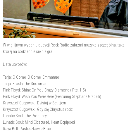
W wigilijnym wydaniu audycji Rock Radio zabrzmi muzyka szczególna, taka
której na codziennie się nie gra.
Lista utworów:
Tarja: O Come, O Come, Emmanuel
Tarja: Frosty The Snowman
Pink Floyd: Shine On You Crazy Diamond ( Pts. 1-5)
Pink Floyd: Wish You Were Here (Featuring Stephane Grapelli)
Krzysztof Cugowski: Dzisiaj w Betlejem
Krzysztof Cugowski: Gdy się Chrystus rodzi
Lunatic Soul: The Prophecy
Lunatic Soul: Mind Obscured, Heart Ecpipsed
Raya Bell: Pastuszkowie Bracia mili