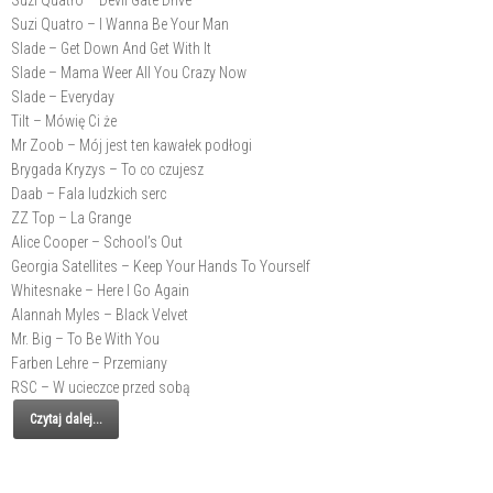
Suzi Quatro – Devil Gate Drive
Suzi Quatro – I Wanna Be Your Man
Slade – Get Down And Get With It
Slade – Mama Weer All You Crazy Now
Slade – Everyday
Tilt – Mówię Ci że
Mr Zoob – Mój jest ten kawałek podłogi
Brygada Kryzys – To co czujesz
Daab – Fala ludzkich serc
ZZ Top – La Grange
Alice Cooper – School’s Out
Georgia Satellites – Keep Your Hands To Yourself
Whitesnake – Here I Go Again
Alannah Myles – Black Velvet
Mr. Big – To Be With You
Farben Lehre – Przemiany
RSC – W ucieczce przed sobą
Czytaj dalej...