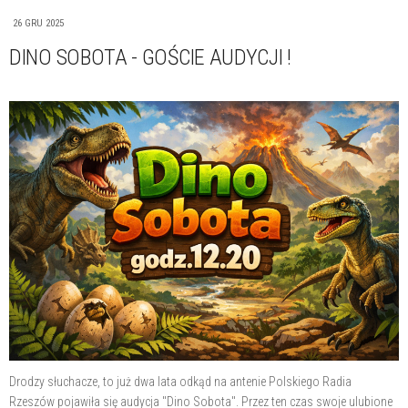
26 GRU 2025
DINO SOBOTA - GOŚCIE AUDYCJI !
Drodzy słuchacze, to już dwa lata odkąd na antenie Polskiego Radia
Rzeszów pojawiła się audycja "Dino Sobota". Przez ten czas swoje ulubione