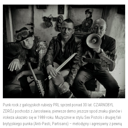
Punk rock z galicyjskich rubieży PRL sprzed ponad 30 lat. CZARNOBYL
ZDRÓJ pochodzi z Jarosławia, pierwsze demo jeszcze spod znaku glanów i
irokeza ukazało się w 1989 roku. Muzycznie w stylu Sex Pistols i drugiej fali
brytyjskiego punka (Anti-Pasti, Partisans) – melodyjny i agresywny z pewną