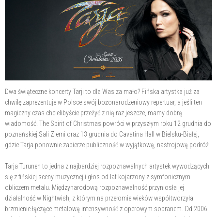
Dwa świąteczne koncerty Tarji to dla Was za mało? Fińska artystka już za
chwilę zaprezentuje w Polsce swój bożonarodzeniowy repertuar, a jeśli ten
magiczny czas chcielibyście przeżyć z nią raz jeszcze, mamy dobrą
wiadomość. The Spirit of Christmas powróci w przyszłym roku 12 grudnia do
poznańskiej Sali Ziemi oraz 13 grudnia do Cavatina Hall w Bielsku-Białej,
gdzie Tarja ponownie zabierze publiczność w wyjątkową, nastrojową podróż.
Tarja Turunen to jedna z najbardziej rozpoznawalnych artystek wywodzących
się z fińskiej sceny muzycznej i głos od lat kojarzony z symfonicznym
obliczem metalu. Międzynarodową rozpoznawalność przyniosła jej
działalność w Nightwish, z którym na przełomie wieków współtworzyła
brzmienie łączące metalową intensywność z operowym sopranem. Od 2006