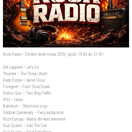
Rock Radio - Ostatni dzień rocka 2025 ! godz. 19.05 do 21.00 !
Def Leppard – Let’s Go
Thunder – The Thing I Want
Deep Purple – Apres Vous
Foreigner – Can’t Slow Down
Status Quo – Two Way Traffic
KSU – Liban
Bakshish – Otwórzcie oczy
Oddział Zamknięty – Twój każdy krok
Róże Europy - Mamy dla was kamienie
Suzi Quatro – Can The Can