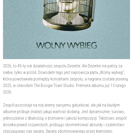
2026, to 45-ty rok działalności zespołu Dezerter. Ale Dezerter nie patrzy za
siebie, tylko w przód. Dowodem tego jest najnowsza płyta „Wolny wybieg",
która powstawała pomiędzy koncertami zespołu, a nagrana została jesienią
2025, w otwockim The Boogie Town Studio. Premiera albumu już 13 lutego
2026.
Zespół pozostaje na niej wierny swojemu gatunkowi, ale jak na każdym
albumie próbuje znaleźć jakąś wartość dodaną. Jest dynamicznie, surowo,
jednocześnie z dbałością o brzmienie i jakość kompozycji. Tekstowo zespół
docieka prawd oczywistych, próbując skomentować absurdy i szaleństwo
otaczającego nas świata. Świata zdominowanego przez kłamstwo,