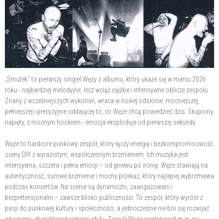
„Smutek" to pierwszy singiel Węży z albumu, który ukaże się w marcu 2026
roku - najbardziej melodyjne, lecz wciąż ciężkie i intensywne oblicze zespołu.
Znany z wcześniejszych wykonań, wraca w nowej odsłonie: mocniejszej,
pełniejszej i precyzyjnie oddającej to, co Węże chcą powiedzieć dziś. Skupiony,
napięty, z mocnym hookiem - emocja eksploduje od pierwszej sekundy.
Węże to hardcore punkowy zespół, który łączy energię i bezkompromisowość
sceny DIY z wyrazistym, współczesnym brzmieniem. Ich muzyka jest
intensywna, szczera i pełna emocji – od gniewu po ironię. Węże stawiają na
autentyczność, surowe brzmienie i mocny przekaz, który najlepiej wybrzmiewa
podczas koncertów. Na scenie są dynamiczni, zaangażowani i
bezpretensjonalni – zawsze blisko publiczności. To zespół, który wyrósł z
pasji do punkowej kultury i społeczności, a jednocześnie nie boi się rozwijać