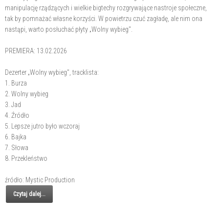
manipulację rządzących i wielkie bigtechy rozgrywające nastroje społeczne,
tak by pomnażać własne korzyści. W powietrzu czuć zagładę, ale nim ona
nastąpi, warto posłuchać płyty „Wolny wybieg".
PREMIERA: 13.02.2026
Dezerter „Wolny wybieg", tracklista:
1. Burza
2. Wolny wybieg
3. Jad
4. Źródło
5. Lepsze jutro było wczoraj
6. Bajka
7. Słowa
8. Przekleństwo
źródło: Mystic Production
Czytaj dalej...