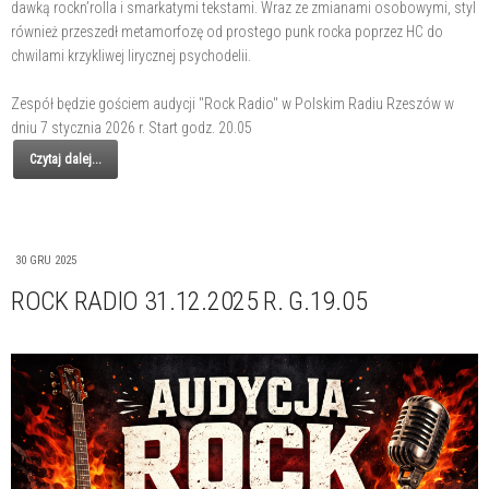
dawką rockn’rolla i smarkatymi tekstami. Wraz ze zmianami osobowymi, styl
również przeszedł metamorfozę od prostego punk rocka poprzez HC do
chwilami krzykliwej lirycznej psychodelii.
Zespół będzie gościem audycji "Rock Radio" w Polskim Radiu Rzeszów w
dniu 7 stycznia 2026 r. Start godz. 20.05
Czytaj dalej...
30 GRU 2025
ROCK RADIO 31.12.2025 R. G.19.05