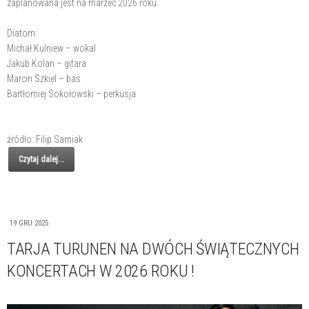
zaplanowana jest na marzec 2026 roku.
Diatom:
Michał Kulniew – wokal
Jakub Kolan – gitara
Marcin Szkiel – bas
Bartłomiej Sokołowski – perkusja
źródło: Filip Sarniak
Czytaj dalej...
19 GRU 2025
TARJA TURUNEN NA DWÓCH ŚWIĄTECZNYCH
KONCERTACH W 2026 ROKU !