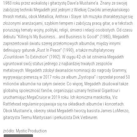
1983 roku przez wokalistę i gitarzystę Dave'a Mustaine'a. Znany ze swojej
zabójczej techniki Megadeth jest jednym z Wielkiej Czwórki amerykańskiego
thrash metalu, obok Metallica, Anthrax i Slayer. Ich muzyka charakteryzuje się
złożonymi aranżacjami, szybkim tempem i zabójczą pracą gitar, a w tekstach
poruszają tematy wojny, polityki, religii, śmierci i relacji osobistych. Od czasu
debiutu "Killing Is My Business... and Business Is Good!" (1985), Megadeth
zaprezentowali światu szereg przełomowych albumów, między innymi
definiujący gatunek „Rust In Peace" (1990), a także multiplatynowy
„Countdown To Extinction" (1992). W ciągu 42-ch lat istnienia Megadeth
ugruntował swój status jednego z najbardziej trwałych zespołów
metalowych. Megadeth zdobył dwanaście nominacji do nagrody Grammy,
wygrywając pierwszą w 2017 roku za album „Dystopia" i sprzedał ponad 50
milionów albumów na całym świecie. Co więcej, Megadeth zbudował także
globalną społeczność fanów, organizując uznany festiwal Gigantour i
uruchamiając MegaCruise w 2019 roku. Ich ikoniczna maskotka, Vic
Rattlehead regularnie pojawiaja się na okładkach albumów i koncertach.
Obok Mustaine'a, obecny skład Megadeth tworzą basista James LoMenzo,
gitarzysta Teemu Mäntysaari i perkusista Dirk Verbeuren.
źródło: Mystic Production