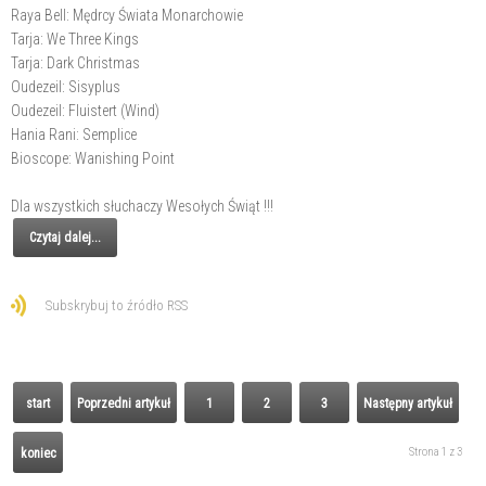
Raya Bell: Mędrcy Świata Monarchowie
Tarja: We Three Kings
Tarja: Dark Christmas
Oudezeil: Sisyplus
Oudezeil: Fluistert (Wind)
Hania Rani: Semplice
Bioscope: Wanishing Point
Dla wszystkich słuchaczy Wesołych Świąt !!!
Czytaj dalej...
Subskrybuj to źródło RSS
start
Poprzedni artykuł
1
2
3
Następny artykuł
Strona 1 z 3
koniec