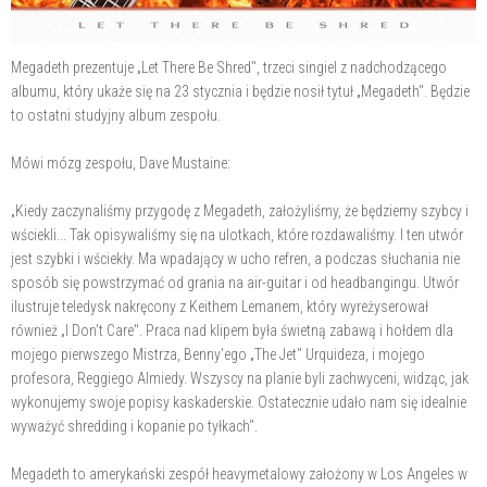
Megadeth prezentuje „Let There Be Shred", trzeci singiel z nadchodzącego
albumu, który ukaże się na 23 stycznia i będzie nosił tytuł „Megadeth". Będzie
to ostatni studyjny album zespołu.
Mówi mózg zespołu, Dave Mustaine:
„Kiedy zaczynaliśmy przygodę z Megadeth, założyliśmy, że będziemy szybcy i
wściekli... Tak opisywaliśmy się na ulotkach, które rozdawaliśmy. I ten utwór
jest szybki i wściekły. Ma wpadający w ucho refren, a podczas słuchania nie
sposób się powstrzymać od grania na air-guitar i od headbangingu. Utwór
ilustruje teledysk nakręcony z Keithem Lemanem, który wyreżyserował
również „I Don't Care". Praca nad klipem była świetną zabawą i hołdem dla
mojego pierwszego Mistrza, Benny'ego „The Jet" Urquideza, i mojego
profesora, Reggiego Almiedy. Wszyscy na planie byli zachwyceni, widząc, jak
wykonujemy swoje popisy kaskaderskie. Ostatecznie udało nam się idealnie
wyważyć shredding i kopanie po tyłkach".
Megadeth to amerykański zespół heavymetalowy założony w Los Angeles w