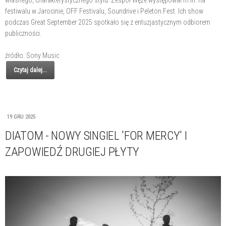
własnego, charakterystycznego stylu. Zespół Węże występował m.in. na
festiwalu w Jarocinie, OFF Festivalu, Soundrive i Peleton.Fest. Ich show
podczas Great September 2025 spotkało się z entuzjastycznym odbiorem
publiczności.
źródło: Sony Music
Czytaj dalej...
19 GRU 2025
DIATOM - NOWY SINGIEL 'FOR MERCY' I
ZAPOWIEDŹ DRUGIEJ PŁYTY