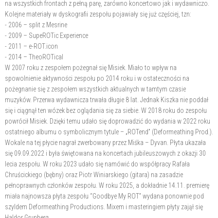
na wszystkich frontach z pełną parę, zarówno koncertowo jak i wydawniczo.
Kolejne materiały w dyskografii zespołu pojawiały się już częściej, tzn:
- 2006 – split z Mesrine
- 2009 – SupeROTic Experience
- 2011 – e-ROT.icon
- 2014 – TheoROTical
W 2007 roku z zespołem pożegnał się Misiek. Miało to wpływ na
spowolnienie aktywności zespołu po 2014 roku i w ostateczności na
pożegnanie się z zespołem wszystkich aktualnych w tamtym czasie
muzyków. Przerwa wydawnicza trwała długie 8 lat. Jednak Kiszka nie poddał
się i ciągnął ten wózek bez oglądania się za siebie. W 2018 roku do zespołu
powrócił Misiek. Dzięki temu udało się doprowadzić do wydania w 2022 roku
ostatniego albumu o symbolicznym tytule – „ROTend” (Deformeathing Prod.).
Wokale na tej płycie nagrał zwerbowany przez Miśka – Dyvan. Płyta ukazała
się 09.09.2022 i była świętowana na koncertach jubileuszowych z okazji 30
lecia zespołu. W roku 2023 udało się namówić do współpracy Rafała
Chruścickiego (bębny) oraz Piotr Winiarskiego (gitara) na zasadzie
pełnoprawnych członków zespołu. W roku 2025, a dokładnie 14.11. premierę
miała najnowsza płyta zespołu “Goodbye My ROT” wydana ponownie pod
szyldem Deformeathing Productions. Mixem i masteringiem płyty zajął się
Haldor Grunberg.