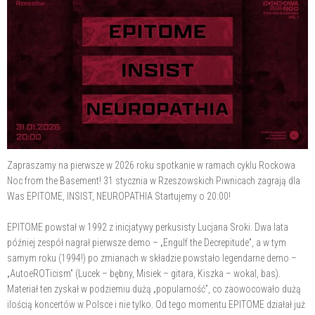
Zapraszamy na pierwsze w 2026 roku spotkanie w ramach cyklu Rockowa
Noc from the Basement! 31 stycznia w Rzeszowskich Piwnicach zagrają dla
Was EPITOME, INSIST, NEUROPATHIA Startujemy o 20:00!
EPITOME powstał w 1992 z inicjatywy perkusisty Lucjana Sroki. Dwa lata
później zespół nagrał pierwsze demo – „Engulf the Decrepitude”, a w tym
samym roku (1994!) po zmianach w składzie powstało legendarne demo –
„AutoeROTicism” (Lucek – bębny, Misiek – gitara, Kiszka – wokal, bas).
Materiał ten zyskał w podziemiu dużą „popularność”, co zaowocowało dużą
ilością koncertów w Polsce i nie tylko. Od tego momentu EPITOME działał już