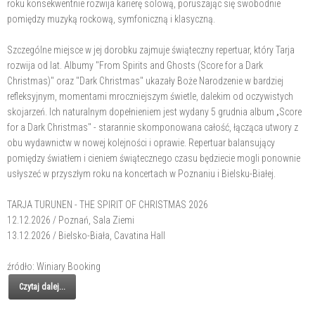
roku konsekwentnie rozwija karierę solową, poruszając się swobodnie
pomiędzy muzyką rockową, symfoniczną i klasyczną.
Szczególne miejsce w jej dorobku zajmuje świąteczny repertuar, który Tarja
rozwija od lat. Albumy "From Spirits and Ghosts (Score for a Dark
Christmas)" oraz "Dark Christmas" ukazały Boże Narodzenie w bardziej
refleksyjnym, momentami mroczniejszym świetle, dalekim od oczywistych
skojarzeń. Ich naturalnym dopełnieniem jest wydany 5 grudnia album „Score
for a Dark Christmas" - starannie skomponowana całość, łącząca utwory z
obu wydawnictw w nowej kolejności i oprawie. Repertuar balansujący
pomiędzy światłem i cieniem świątecznego czasu będziecie mogli ponownie
usłyszeć w przyszłym roku na koncertach w Poznaniu i Bielsku-Białej.
TARJA TURUNEN - THE SPIRIT OF CHRISTMAS 2026
12.12.2026 / Poznań, Sala Ziemi
13.12.2026 / Bielsko-Biała, Cavatina Hall
źródło: Winiary Booking
Czytaj dalej...