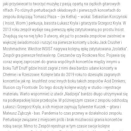
jaki przyświecał to tworzyć muzykę z pasją opartą na ciężkich gitarowych
riffach. Po różnych perturbacjach składowych i pierwszych koncertach do
zespołu dołączają Tomasz Płaza – (ex Ketha) – wokal. Sebastian Korczyński
( Insist, Worm ) perkusja, basista Łukasz Kryla i gitarzysta Grzegorz Kryla. W
2013 roku zespół wydaje swą pierwszą epkę zatytułowaną po prostu Insist.
Znajdują się na niej tylko 3 utwory, ale już to pozwala zespołowi zaistnieć w
większej świadomości i ruszyć na pierwsze koncerty u boku Jack Crusher i
Moshmachine. Wkrótce INSIST nagrywa kolejną epkę zatytułowana „Izolatka”.
Zespół gra pierwsze festiwale np. Cieszanów czy Rockowa Noc. Pojawia się
coraz więcej zaproszeń do grania wspólnych koncertów między innymi u
boku Tuff Enuff gdzie Insist zagrał z nimi dwa bardzo udane koncerty w
Chełmie i w Rzeszowie. Kolejne lata do 2019 roku to dziesiątki zagranych
koncertów jak np. krushfest oraz innych boku takich zespołów Acid Drinkers,
Illusion czy Frontside. Do tego doszły kolejne wizyty w studio i rejestracje
materiału. Warto wspomnieć iż utwór „Nadzieja” bardzo długo utrzymywał się
na podkarpackiej liście przebojów. W późniejszym czasie z zespołu odchodzą
Łukasz i Grzegorz Kryla, a ich miejsce zajmują Sylwester Kuczek – gitara i
Mateusz Ząbczyk - bas. Pandemia to czas przerwy w działalności zespołu.
Perturbacje związane z miejscem prób i brak możliwości grania koncertów
robią swoje. Mimo to Zespół rejestruje w tym czasie swoje kolejne