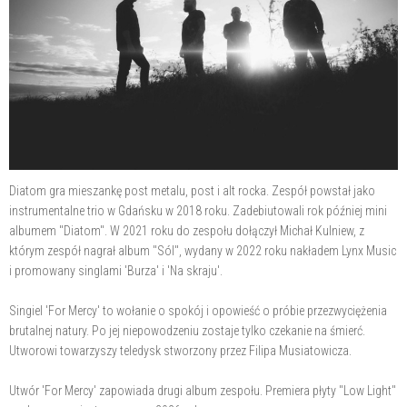
Diatom gra mieszankę post metalu, post i alt rocka. Zespół powstał jako
instrumentalne trio w Gdańsku w 2018 roku. Zadebiutowali rok później mini
albumem "Diatom". W 2021 roku do zespołu dołączył Michał Kulniew, z
którym zespół nagrał album "Sól", wydany w 2022 roku nakładem Lynx Music
i promowany singlami 'Burza' i 'Na skraju'.
Singiel 'For Mercy' to wołanie o spokój i opowieść o próbie przezwyciężenia
brutalnej natury. Po jej niepowodzeniu zostaje tylko czekanie na śmierć.
Utworowi towarzyszy teledysk stworzony przez Filipa Musiatowicza.
Utwór 'For Mercy' zapowiada drugi album zespołu. Premiera płyty "Low Light"