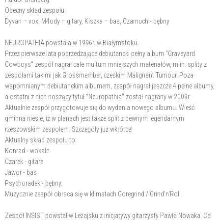
Obecny skład zespołu:
Dyvan – vox, M4ody – gitary, Kiszka – bas, Czarnuch - bębny
NEUROPATHIA powstała w 1996r. w Białymstoku.
Przez pierwsze lata poprzedzające debiutancki pełny album "Graveyard
Cowboys" zespół nagrał całe multum mniejszych materiałów, m.in. splity z
zespołami takimi jak Grossmember, czeskim Malignant Tumour. Poza
wspomnianym debiutanckim albumem, zespół nagrał jeszcze 4 pełne albumy,
a ostatni z nich noszący tytuł "Neuropathia" został nagrany w 2009r.
Aktualnie zespół przygotowuje się do wydania nowego albumu. Wieść
gminna niesie, iż w planach jest także split z pewnym legendarnym
rzeszowskim zespołem. Szczegóły już wkrótce!
Aktualny skład zespołu to:
Konrad - wokale
Czarek - gitara
Jawor - bas
Psychoradek - bębny.
Muzycznie zespół obraca się w klimatach Goregrind / Grind'n'Roll.
Zespół INSIST powstał w Leżajsku z inicjatywy gitarzysty Pawła Nowaka. Cel