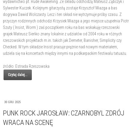
wydawnictwo pt. Rude Awakening. Ze składu odchodzą Mateusz Ząbczyk i
Sylwester Kuczek. Kolejnym gitarzystą zostaje Krzysztof Miazga a bas
dogrywa Dawid Wolczasty. Lecz i ten skład nie wytrzymuje próby czasu. Z
przyczyn rodzinnych odchodzi Krzysiek Miazga a jego miejsce uzupełnia Piotr
Szuty ( Insist, Worm ) zaś początkiem roku na bas wskakuję rzeszowski
grajek Mateusz Sieńko znany lokalnie z udziałów od 2004 roku w różnych
rzeszowskich projektach m.in. takich jak Demeter, Banisher, Simplicity czy
Checked. W tym składzie Insist pracuje prężnie nad nowym materiałem,
udziela się na koncertach między innymi na podkarpackim festiwalu tatuażu.
źródło: Estrada Rzeszowska
Czytaj dalej...
30 GRU 2025
PUNK ROCK JAROSŁAW: CZARNOBYL ZDRÓJ
WRACA NA SCENĘ