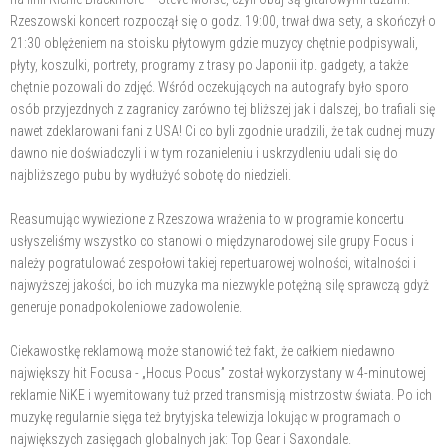
Rzeszowski koncert rozpoczął się o godz. 19:00, trwał dwa sety, a skończył o
21:30 oblężeniem na stoisku płytowym gdzie muzycy chętnie podpisywali,
płyty, koszulki, portrety, programy z trasy po Japonii itp. gadgety, a także
chętnie pozowali do zdjęć. Wśród oczekujących na autografy było sporo
osób przyjezdnych z zagranicy zarówno tej bliższej jak i dalszej, bo trafiali się
nawet zdeklarowani fani z USA! Ci co byli zgodnie uradzili, że tak cudnej muzy
dawno nie doświadczyli i w tym rozanieleniu i uskrzydleniu udali się do
najbliższego pubu by wydłużyć sobotę do niedzieli.
Reasumując wywiezione z Rzeszowa wrażenia to w programie koncertu
usłyszeliśmy wszystko co stanowi o międzynarodowej sile grupy Focus i
należy pogratulować zespołowi takiej repertuarowej wolności, witalności i
najwyższej jakości, bo ich muzyka ma niezwykle potężną silę sprawczą gdyż
generuje ponadpokoleniowe zadowolenie.
Ciekawostkę reklamową może stanowić też fakt, że całkiem niedawno
największy hit Focusa - „Hocus Pocus” został wykorzystany w 4-minutowej
reklamie NiKE i wyemitowany tuż przed transmisją mistrzostw świata. Po ich
muzykę regularnie sięga też brytyjska telewizja lokując w programach o
największych zasięgach globalnych jak: Top Gear i Saxondale.