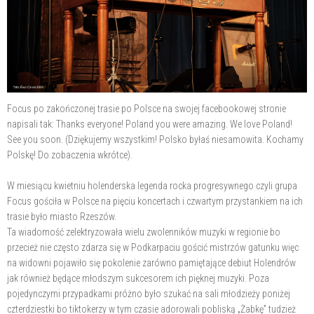
Focus po zakończonej trasie po Polsce na swojej facebookowej stronie
napisali tak: Thanks everyone! Poland you were amazing. We love Poland!
See you soon. (Dziękujemy wszystkim! Polsko byłaś niesamowita. Kochamy
Polskę! Do zobaczenia wkrótce).
W miesiącu kwietniu holenderska legenda rocka progresywnego czyli grupa
Focus gościła w Polsce na pięciu koncertach i czwartym przystankiem na ich
trasie było miasto Rzeszów.
Ta wiadomość zelektryzowała wielu zwolenników muzyki w regionie bo
przecież nie często zdarza się w Podkarpaciu gościć mistrzów gatunku więc
na widowni pojawiło się pokolenie zarówno pamiętające debiut Holendrów
jak również będące młodszym sukcesorem ich pięknej muzyki. Poza
pojedynczymi przypadkami próżno było szukać na sali młodzieży poniżej
czterdziestki bo tiktokerzy w tym czasie adorowali pobliską „Żabkę” tudzież