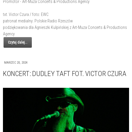
Promotor - Art-Muza Concerts & Productions Agency
txt. Victor Czura / foto: EWC
patronat medialny: Polskie Radio Rzeszów
podziękowania dla Agnieszki Kulpińskiej z Art-Muza Concerts & Productions
Agency
Czytaj dalej...
MARZEC 20, 2024
KONCERT: DUDLEY TAFT FOT. VICTOR CZURA