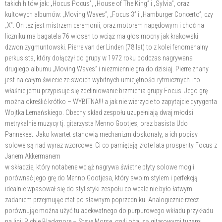
takich hitów jak: „Hocus Pocus”, „House of The King” i „Sylvia”, oraz
kultowych albumów: „Moving Waves”, „Focus 3” i „Hamburger Concerto”, czy
„X”. On też jest mistrzem ceremonii, oraz motorem napędowym i choć na
liczniku ma bagatela 76 wiosen to wciąż ma głos mocny jak krakowski
dzwon zygmuntowski. Pierre van der Linden (78 lat) to z kolei fenomenalny
perkusista, który dołączył do grupy w 1972 roku podczas nagrywana
drugiego albumu „Moving Waves” i niezmiennie gra do dzisiaj. Pierre znany
jest na całym świecie ze swoich wybitnych umiejętności rytmicznych i to
właśnie jemu przypisuje się zdefiniowanie brzmienia grupy Focus. Jego grę
można określić krótko – WYBITNA!!! a jak nie wierzycie to zapytajcie dyrygenta
Wojtka Lemańskiego. Obecny skład zespołu uzupełniają dwaj młodsi
metrykalnie muzycy tj. gitarzysta Menno Gootjes, oraz basista Udo
Pannekeet. Jako kwartet stanowią mechanizm doskonały, a ich popisy
solowe są nad wyraz wzorcowe. Ci co pamiętają złote lata prosperity Focus z
Janem Akkermanem
w składzie, który notabene wciąż nagrywa świetne płyty solowe mogli
porównać jego grę do Menno Gootjesa, który swoim stylem i perfekcją
idealnie wpasował się do stylistyki zespołu co wcale nie było łatwym
zadaniem przejmując etat po sławnym poprzedniku. Analogicznie rzecz
porównując można użyć tu adekwatnego do purpurowego wkładu przykładu
na linii Richie Blackmore – Steve Morse, czyli obaj są gitarowymi tuzami.