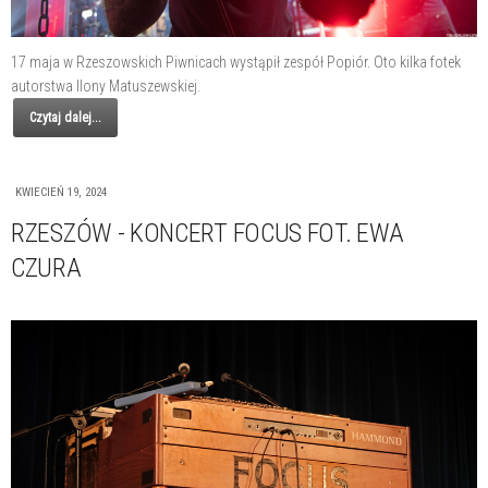
17 maja w Rzeszowskich Piwnicach wystąpił zespół Popiór. Oto kilka fotek
autorstwa Ilony Matuszewskiej.
Czytaj dalej...
KWIECIEŃ 19, 2024
RZESZÓW - KONCERT FOCUS FOT. EWA
CZURA