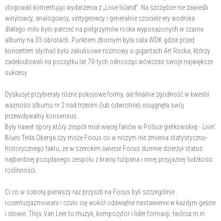
vlogowali komentując wydarzenia z „Love lsland”. Na szczęście nie zawiedli
winylowcy, analogowcy, vintygeowcy i generalnie czciciele ery wodnika
dlatego miło było patrzeć na pielgrzymów rocka wyposażonych w czarne
albumy na 33 obrotach. Punktem zbornym była sala WDK gdzie przed
koncertem słychać było zakulisowe rozmowy o gigantach Art Rocka, którzy
zadebiutowali na początku lat 70-tych odnosząc wówczas swoje największe
sukcesy.
Dyskusje przybierały różne pokojowe formy, ale finalnie zgodność w kwestii
ważności albumu nr 2 nad trzecim (lub odwrotnie) osiągnęła swój
przewidywalny konsensus.
Były nawet spory który zespół miał więcej fanów w Polsce gierkowskiej - Livin'
Blues Teda Oberga czy może Focus co w niczym nie zmienia statystyczno-
historycznego faktu, że w szerokim świecie Focus dumnie dzierżył status
najbardziej pożądanego zespołu z krainy tulipana i innej przyjaznej ludzkości
roślinności.
Ci co w sobotę pierwszy raz przyszli na Focus byli szczególnie
rozentuzjazmowani i czuło się wokół odświętne nastawienie w każdym geście
i słowie. Thijs Van Leer to muzyk, kompozytor i lider formacji, twórca m.in.