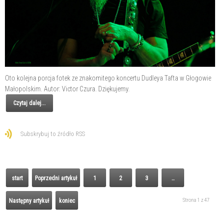
Oto kolejna porcja fotek ze znakomitego koncertu Dudleya Tafta w Głogowie
Małopolskim. Autor: Victor Czura. Dziękujemy.
Czytaj dalej...
Subskrybuj to źródło RSS
start
Poprzedni artykuł
1
2
3
…
Strona 1 z 47
Następny artykuł
koniec