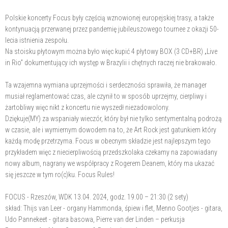
Polskie koncerty Focus były częścią wznowionej europejskiej trasy, a także
kontynuacją przerwanej przez pandemię jubileuszowego tournee z okazji 50-
lecia istnienia zespołu.
Na stoisku płytowym można było więc kupić 4 płytowy BOX (3 CD+BR) „Live
in Rio” dokumentujący ich występ w Brazylii i chętnych raczej nie brakowało.
Ta wzajemna wymiana uprzejmości i serdeczności sprawiła, że manager
musiał reglamentować czas, ale czynił to w sposób uprzejmy, cierpliwy i
żartobliwy więc nikt z koncertu nie wyszedł niezadowolony.
Dziękuje(MY) za wspaniały wieczór, który był nie tylko sentymentalną podrożą
w czasie, ale i wymiernym dowodem na to, że Art Rock jest gatunkiem który
każdą modę przetrzyma. Focus w obecnym składzie jest najlepszym tego
przykładem więc z niecierpliwością przedszkolaka czekamy na zapowiadany
nowy album, nagrany we współpracy z Rogerem Deanem, który ma ukazać
się jeszcze w tym ro(c)ku. Focus Rules!
FOCUS - Rzeszów, WDK 13.04. 2024, godz. 19.00 – 21:30 (2 sety)
skład: Thijs van Leer - organy Hammonda, śpiew i flet, Menno Gootjes - gitara,
Udo Pannekeet - gitara basowa, Pierre van der Linden – perkusja