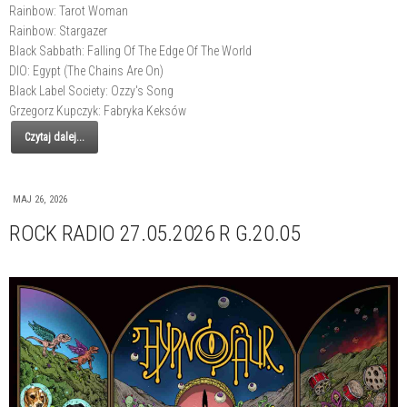
Rainbow: Tarot Woman
Rainbow: Stargazer
Black Sabbath: Falling Of The Edge Of The World
DIO: Egypt (The Chains Are On)
Black Label Society: Ozzy's Song
Grzegorz Kupczyk: Fabryka Keksów
Czytaj dalej...
MAJ 26, 2026
ROCK RADIO 27.05.2026 R G.20.05