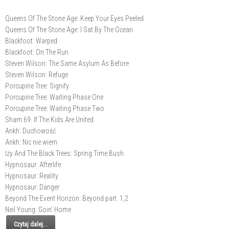
Queens Of The Stone Age: Keep Your Eyes Peeled
Queens Of The Stone Age: I Sat By The Ocean
Blackfoot: Warped
Blackfoot: On The Run
Steven Wilson: The Same Asylum As Before
Steven Wilson: Refuge
Porcupine Tree: Signify
Porcupine Tree: Waiting Phase One
Porcupine Tree: Waiting Phase Two
Sham 69: If The Kids Are United
Ankh: Duchowość
Ankh: Nic nie wiem
Izy And The Black Trees: Spring Time Bush
Hypnosaur: Afterlife
Hypnosaur: Reality
Hypnosaur: Danger
Beyond The Event Horizon: Beyond part. 1,2
Neil Young: Goin' Home
Czytaj dalej...