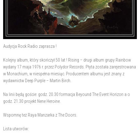
Audycja Rock Radio zaprasza !
Kolejny album, który skończył 50 lat ! Rising – drugi album grupy Rainbow
wydany 17 maja 1976 r. przez Polydor Records. Płyta została zarejestrowana
w Monachium, w niespełna miesiąc. Producentem albumu jest znany z
wydawnictw Deep Purple – Martin Birch.
Na linii będą goście: godz. 20.30 formacja Beyound The Event Horizon a o
godz. 21.30 projekt Nene Heroine.
Wspomnę też Raya Manzarka z The Doors.
Lista utworów: