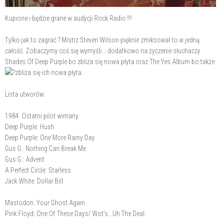
Kupione i będzie grane w audycji Rock Radio !!!
Tylko jak to zagrać ? Mistrz Steven Wilson pięknie zmiksował to w jedną
całość. Zobaczymy coś się wymyśli... dodatkowo na życzenie słuchaczy
Shades Of Deep Purple bo zbliża się nowa płyta oraz The Yes Album bo także
zbliża się ich nowa płyta.
Lista utworów:
1984: Ostatni pilot wimany
Deep Purple: Hush
Deep Purple: One More Rainy Day
Gus G.: Nothing Can Break Me
Gus G.: Advent
A Perfect Circle: Starless
Jack White: Dollar Bill
Mastodon: Your Ghost Again
Pink Floyd: One Of These Days/ Wot's...Uh The Deal