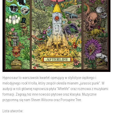
Hypnosaur to warszawski kwartet operujący w stylistyce ciężkiego i
melodyjnego rock'n'rolla, który zespół określa mianem „jurassic punk". W
audycji w roli głównej najnowsza płyta "Afterlife" oraz rozmowa z muzykami
formacji. Zagrają też inne nowości płytowe oraz klasyka. Muzycznie
przypomną się nam Steven Wilsona oraz Porcupine Tree.
Lista utworów: