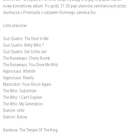
nowy koncertowy album. Po godz. 21.20 pięć utworów zamówionych przez
słuchacza z Przemyśla z udziałem Ronniego Jamesa Dio.
Lista utworów:
Suzi Quatro: The Devil In Me
Suzi Quatro: Betty Who ?
Suzi Quatro: Get Gotta Jail
The Runaways: Cherry Bomb
The Runaways: You Drive Me Wild
Hypnosaur: Afterlife
Hypnosaur: Reality
Mastodon: Your Ghost Again
The Who: Substitute
The Who: I Can't Explain
The Who: My Generation
Diatom: Until
Diatom: Below
Rainbow: The Temple Of The King