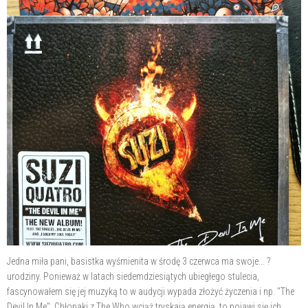
Jedna miła pani, basistka wyśmienita w środę 3 czerwca ma swoje... ?
urodziny. Ponieważ w latach siedemdziesiątych ubiegłego stulecia,
fascynowałem się jej muzyką to w audycji wypada złożyć życzenia i np. "The
Devil In Me". Chłopaki z The Who wciąż tryskają energią, to pojawi się ich