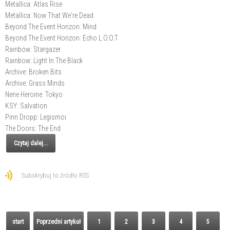
Metallica: Atlas Rise
Metallica: Now That We're Dead
Beyond The Event Horizon: Mind
Beyond The Event Horizon: Echo L.O.O.T
Rainbow: Stargazer
Rainbow: Light In The Black
Archive: Broken Bits
Archive: Grass Minds
Nene Heroine: Tokyo
KSY: Salvation
Pinn Dropp: Legismoi
The Doors: The End
Czytaj dalej...
Subskrybuj to źródło RSS
start
Poprzedni artykuł
1
2
3
4
5