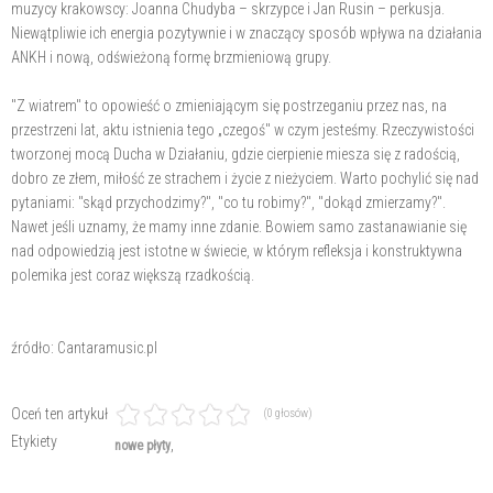
muzycy krakowscy: Joanna Chudyba – skrzypce i Jan Rusin – perkusja.
Niewątpliwie ich energia pozytywnie i w znaczący sposób wpływa na działania
ANKH i nową, odświeżoną formę brzmieniową grupy.
"Z wiatrem" to opowieść o zmieniającym się postrzeganiu przez nas, na
przestrzeni lat, aktu istnienia tego „czegoś" w czym jesteśmy. Rzeczywistości
tworzonej mocą Ducha w Działaniu, gdzie cierpienie miesza się z radością,
dobro ze złem, miłość ze strachem i życie z nieżyciem. Warto pochylić się nad
pytaniami: "skąd przychodzimy?", "co tu robimy?", "dokąd zmierzamy?".
Nawet jeśli uznamy, że mamy inne zdanie. Bowiem samo zastanawianie się
nad odpowiedzią jest istotne w świecie, w którym refleksja i konstruktywna
polemika jest coraz większą rzadkością.
źródło: Cantaramusic.pl
Oceń ten artykuł
(0 głosów)
Etykiety
nowe płyty