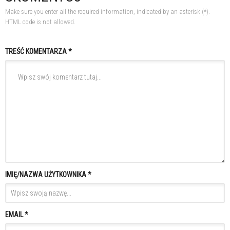
Make sure you enter all the required information, indicated by an asterisk (*).
HTML code is not allowed.
TREŚĆ KOMENTARZA *
IMIĘ/NAZWA UŻYTKOWNIKA *
EMAIL *