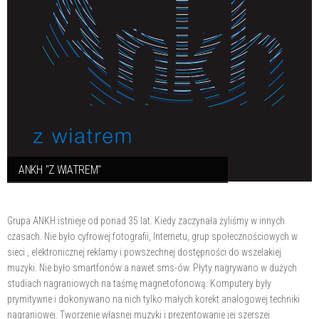
ANKH "Z WIATREM"
Grupa ANKH istnieje od ponad 35 lat. Kiedy zaczynała żyliśmy w innych
czasach. Nie było cyfrowej fotografii, Internetu, grup społecznościowych w
sieci , elektronicznej reklamy i powszechnej dostępności do wszelakiej
muzyki. Nie było smartfonów a nawet sms-ów. Płyty nagrywano w dużych
studiach nagraniowych na taśmę magnetofonową. Komputery były
prymitywne i dokonywano na nich tylko małych korekt analogowej techniki
nagraniowej. Tworzenie własnej muzyki i prezentowanie jej szerszej