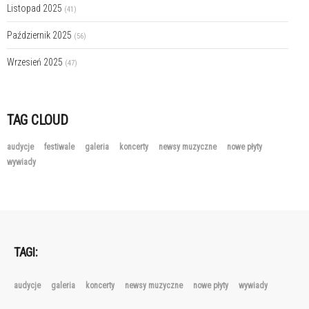
Listopad 2025
(41)
Październik 2025
(56)
Wrzesień 2025
(47)
TAG CLOUD
audycje
festiwale
galeria
koncerty
newsy muzyczne
nowe płyty
wywiady
TAGI:
audycje
galeria
koncerty
newsy muzyczne
nowe płyty
wywiady