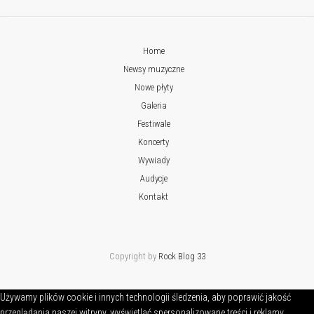
Home
Newsy muzyczne
Nowe płyty
Galeria
Festiwale
Koncerty
Wywiady
Audycje
Kontakt
Copyright by
Rock Blog 33
Używamy plików cookie i innych technologii śledzenia, aby poprawić jakość
przeglądania naszej witryny, wyświetlać spersonalizowane treści i reklamy,