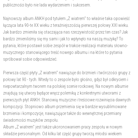
publiczności było nie lada wydarzeniem i sukcesem.
Najnowszy album ANKH pod tytułem „Z wiatrem" to właśnie taka opowieść
łącząca lata 90-te XX wieku z teraźniejszością pierwszej połowy XXI wieku.
Jak bardzo zmieniła się otaczająca nas rzeczywistość przez ten czas? Jak
bardzo zmieniliśmy się my sami i jak to wpłynęło na naszą muzykę? To
pytania, które postawił sobie zespół w trakcie realizacji materiału słowno-
muzycznego stanowiącego treść nowego albumu i na które to pytania
spróbował sobie odpowiedzieć.
Pierwsza część płyty „Z wiatrem" nawiązuje do brzmień i twórczości grupy z
połowy lat 90 - tych. Wtedy to o zespole było głośno, gdyż był odkryciem i
niepowtarzalnym tworem na polskiej scenie rockowej. Na nowym albumie
znajdują się utwory będące wręcz polemiką z konkretnymi utworami z
pierwszych płyt ANKH. Stanowią muzyczne i treściowe rozwinięcia dawnych
kompozycji. Stopniowo album przemienia się w bardzie wysublimowane
brzmienia i kompozycje, nawiązujące także do wewnętrznej przemiany
świadomości muzyków zespołu.
Album „Z wiatrem" jest także ukoronowaniem pracy zespołu w nowym
składzie personalnym. Od kilku lat część grupy tworzą młodsi wiekiem