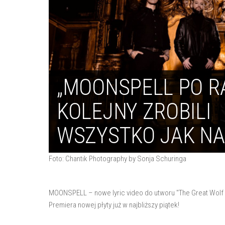
„MOONSPELL PO R
KOLEJNY ZROBILI
WSZYSTKO JAK NA
Foto: Chantik Photography by Sonja Schuringa
MOONSPELL – nowe lyric video do utworu "The Great Wolf i
Premiera nowej płyty już w najbliższy piątek!