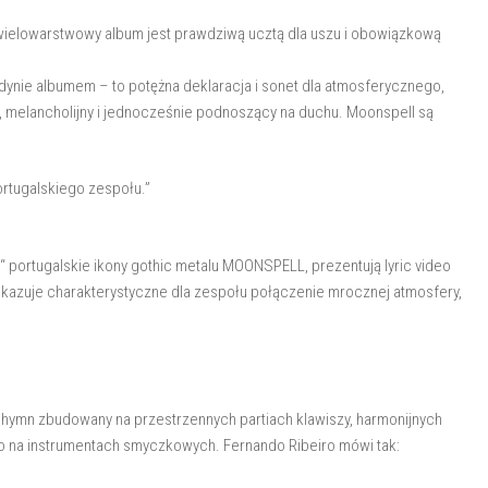
wielowarstwowy album jest prawdziwą ucztą dla uszu i obowiązkową
dynie albumem – to potężna deklaracja i sonet dla atmosferycznego,
, melancholijny i jednocześnie podnoszący na duchu. Moonspell są
ortugalskiego zespołu.”
 portugalskie ikony gothic metalu MOONSPELL, prezentują lyric video
 ukazuje charakterystyczne dla zespołu połączenie mrocznej atmosfery,
i hymn zbudowany na przestrzennych partiach klawiszy, harmonijnych
hro na instrumentach smyczkowych. Fernando Ribeiro mówi tak: