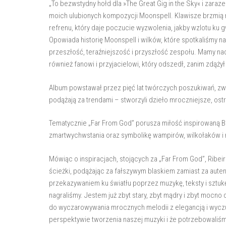
„To bezwstydny hołd dla »The Great Gig in the Sky« i zaraze
moich ulubionych kompozycji Moonspell. Klawisze brzmią
refrenu, który daje poczucie wyzwolenia, jakby wzlotu ku
Opowiada historię Moonspell i wilków, które spotkaliśmy n
przeszłość, teraźniejszość i przyszłość zespołu. Mamy n
również fanowi i przyjacielowi, który odszedł, zanim zdąży
Album powstawał przez pięć lat twórczych poszukiwań, zw
podążają za trendami – stworzyli dzieło mroczniejsze, ost
Tematycznie „Far From God” porusza miłość inspirowaną Ba
zmartwychwstania oraz symbolikę wampirów, wilkołaków i
Mówiąc o inspiracjach, stojących za „Far From God”, Ribeir
ścieżki, podążając za fałszywym blaskiem zamiast za aut
przekazywaniem ku światłu poprzez muzykę, teksty i sztukę
nagraliśmy. Jestem już zbyt stary, zbyt mądry i zbyt mocno
do wyczarowywania mrocznych melodii z elegancją i wycz
perspektywie tworzenia naszej muzyki i że potrzebowaliśmy