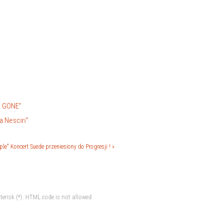
R GONE”
a Nesciri”
ple"
Koncert Suede przeniesiony do Progresji ! »
terisk (*). HTML code is not allowed.