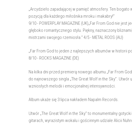
„Arcydzieło zapadającej w pamięć atmosfery. Ten bogato 
pozycją dla każdego miłośnika mroku i makabry!”
9/10 - POWERPLAY MAGAZINE (UK)„Far From God nie jest je
głęboko romantycznego stylu. Piękny, naznaczony bliznami
mistrzami swojego rzemiosła.” 4/5 - METAL ROOS (AU)
„Far From God to jeden z najlepszych albumów w historii p
8/10 - ROCKS MAGAZINE (DE)
Na kilka dni przed premierą nowego albumu „Far From God“
do najnowszego singla „The Great Wolf in the Sky”. Utwór
wzniosłych melodii i emocjonalnej intensywności.
Album ukaże się 3 lipca nakładem Napalm Records.
Utwór „The Great Wolf in the Sky” to monumentalny gotyck
gitarach, wyrazistym wokalu i gościnnym udziale Alicii Nu