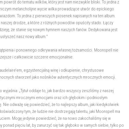
m powrót do tematu wilków, który jest nam niezwykle bliski. To jedna z
 niczym melancholijne wycie wilka prowadzące utwór do epickiego
 gwiazdom. To jedna z pierwszych piosenek napisanych na ten album.
a naszej drodze, a które z różnych powodów opuściły stado. Łączy
adzieję, że stanie się nowym hymnem naszych fanów. Dedykowana jest
ł usłyszeć nasz nowy album.”
ątpienia i ponownego odkrywania własnej tożsamości. Moonspell nie
rzejsze i całkowicie szczere emocjonalnie.
udelaire’em, egzystencjalną winę i odkupienie, chrystusowe
 nocnych stworzeń jako nośników autentycznych mrocznych emocji.
o wyjaśnia: „Tytuł oddaje to, jak bardzo wszyscy zeszliśmy z naszej
entycznymi mrocznymi emocjami oraz ich głębokim i podniosłym
. Nie odważę się powiedzieć, że to najlepszy album, jaki kiedykolwiek
 doświadczony tym, że ludzie nie dostrzegają talentu, jaki Moonspell ma
uciem. Mogę jedynie powiedzieć, że na nowo zakochaliśmy się w
 ponad pięciu lat, by zanurzyć się tak głęboko w samych siebie, tylko po