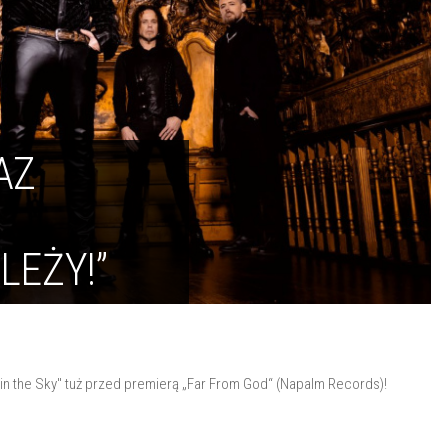
AZ
LEŻY!”
n the Sky" tuż przed premierą „Far From God“ (Napalm Records)!