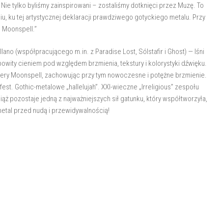
ie tylko byliśmy zainspirowani – zostaliśmy dotknięci przez Muzę. To
, ku tej artystycznej deklaracji prawdziwego gotyckiego metalu. Przy
– Moonspell.”
o (współpracującego m.in. z Paradise Lost, Sólstafir i Ghost) — lśni
owity cieniem pod względem brzmienia, tekstury i kolorystyki dźwięku.
ery Moonspell, zachowując przy tym nowoczesne i potężne brzmienie.
st. Gothic-metalowe „hallelujah”. XXI-wieczne „Irreligious” zespołu
ąż pozostaje jedną z najważniejszych sił gatunku, który współtworzyła,
etal przed nudą i przewidywalnością!