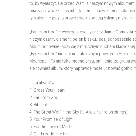
to, by wynurzyć się przed Wami z naszym nowym albumem. N
ona zaprowadziła nas tutaj, ku temu muzycznemu odkupieniu
tym albumie jedyną prawdziwą inspiracją byliśmy my sami 
„Far From God” — wyprodukowany przez Jaime Gomez Arellan
niczym czarny diament: pełen blasku, lecz jednocześnie sp
Album ponownie łączy się z mrocznym duchem klasycznej 
„Far From God” nie jest nostalgicznym powrotem — to manife
Moonspell. To nie tylko mocne przypomnienie, że grupa wci
ale również album, który naprawdę może uratować gothic m
Lista utworów:
1. Cross Your Heart
2. Far From God
3. Biblical
4. The Great Wolf in the Sky (ft. Alicia Nuhro on strings)
5. Your Promise of Light
6. For the Love of Mortals
7. Our Freedom to Fall