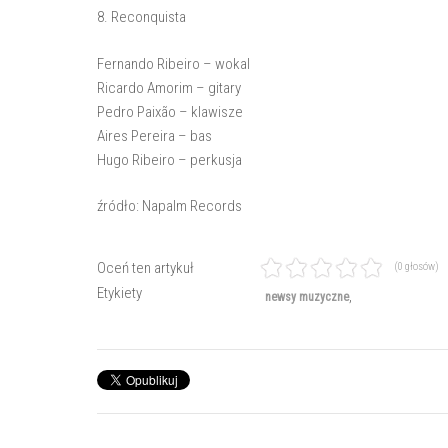
8. Reconquista
Fernando Ribeiro – wokal
Ricardo Amorim – gitary
Pedro Paixão – klawisze
Aires Pereira – bas
Hugo Ribeiro – perkusja
źródło: Napalm Records
Oceń ten artykuł
(0 głosów)
Etykiety
newsy muzyczne