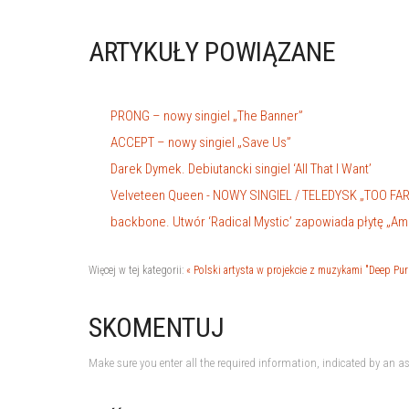
ARTYKUŁY POWIĄZANE
PRONG – nowy singiel „The Banner”
ACCEPT – nowy singiel „Save Us”
Darek Dymek. Debiutancki singiel ‘All That I Want’
Velveteen Queen - NOWY SINGIEL / TELEDYSK „TOO FA
backbone. Utwór ‘Radical Mystic’ zapowiada płytę „Am
Więcej w tej kategorii:
« Polski artysta w projekcie z muzykami "Deep Pur
SKOMENTUJ
Make sure you enter all the required information, indicated by an as