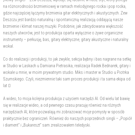
na różnorodności brzmieniowej w ramach melodyjnego rocka i pop rocka,
gdzie najczęściej łączymy brzmienia gitar elektrycznych i akustycznych. Zew
Deszczu jest bardzo naturalną i spontaniczną realizacją oddającą nasze
brzmienie i klimat naszej muzyki. Podobnie, jak zdecydowana większość
naszych utworów, jest to produkcja oparta wyłącznie o żywe organiczne
instrumenty – perkusję, bas, gitary elektryczne, gitary akustyczne i naturalny
wokal.
Co do realizacji i produkcji, to jak zwykle, sekcja bębny i bas nagrane na setkę
w Studio w Laskach u Damiana Pietrasika, realizacja Radek Bednarek, gitary i
wokale u mnie, w moim prywatnym studio. Miks i master w Studio u Piotrka
Szumskiego. Czyli, niezmiennie taki sam proces produkcji i ta sama ekipa od
lat 
A wideo, to moja kolejna produkcja z użyciem narzędzi AI. Od wielu lat bawię
się w realizacje wideo, a od pewnego czasu pracuję również na różnych
narzędziach AI, które pozwalają mi zobrazować moje pomysły w sposób
praktycznie bez ograniczeń. Również do naszych poprzednich singli – „Popiół
i diament” i „Bukareszt” sam zrealizowałem teledyski.