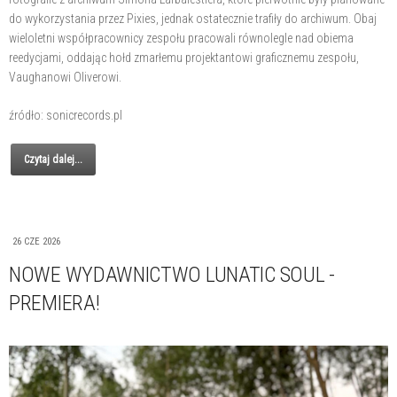
do wykorzystania przez Pixies, jednak ostatecznie trafiły do archiwum. Obaj
wieloletni współpracownicy zespołu pracowali równolegle nad obiema
reedycjami, oddając hołd zmarłemu projektantowi graficznemu zespołu,
Vaughanowi Oliverowi.
źródło: sonicrecords.pl
Czytaj dalej...
26 CZE 2026
NOWE WYDAWNICTWO LUNATIC SOUL -
PREMIERA!