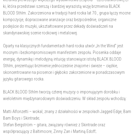
ki, która przedstawi szerszą i bardziej wyrazistą wizję brzmienia BLACK
BLOOD Sthlm. Zakorzeniona w tradycji hard rocka lat 70., grupa łączy mocne
kompozycje, dopracowane aranżacje oraz bezpośrednie, organiczne
podejście do muzyki, ukształtowane przez dekady doświadczeń na
skandynawskiej scenie rockowej i metalowej.
Oparty na klasycznych fundamentach hard rocka utwór „In the Wind” jest
mocnym i bezkompromisowym manifestem zespołu. Piosenka oddaje
energię, dynamikę i melodyjną intuicję stanowiące istotę BLACK BLOOD
Sthlm, prezentując brzmienie jednocześnie znajome i świeże – ciężkie,
skoncentrowane na piosence i głęboko zakorzenione w ponadczasowym
języku gitarowego rocka.
BLACK BLOOD Sthlm tworzą czterej muzycy o imponującym dorobku i
wieloletnim międzynarodowym doświadczeniu. W skład zespołu wchodzą:
Matti Alfonzetti – wokal, znany z działalności w zespołach Jagged Edge, Bam
Bam Boys i Skintrade;
Stefan Bergström – gitara, związany również z Skintrade oraz
współpracujący z Baltimoore, Zinny Zan i Martiną Edoff;