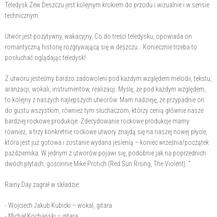
Teledysk Zew Deszczu jest kolejnym krokiem do przodu i wizualnie i w sensie
technicznym.
Utwór jest pozytywny, wakacyjny. Co do treści teledysku, opowiada on
romantyczną historię rozgrywającą się w deszczu… Koniecznie trzeba to
posłuchać oglądając teledysk!
Z utworu jesteśmy bardzo zadowoleni pod każdym względem melodii, tekstu,
aranżacji, wokali, instrumentów, realizacji. Myślę, że pod każdym względem,
to kolejny z naszych najlepszych utworów. Mam nadzieję, że przypadnie on
do gustu wszystkim, również tym słuchaczom, którzy cenią głównie nasze
bardziej rockowe produkcje. Zdecydowanie rockowe produkcje mamy
również, a trzy konkretnie rockowe utwory znajdą się na naszej nowej płycie,
która jest już gotowa i zostanie wydana jesienią – koniec września/początek
października. W jednym z utworów pojawi się, podobnie jak na poprzednich
dwóch płytach, gościnnie Mike Protich (Red Sun Rising, The Violent). ”
Rainy Day zagrał w składzie:
- Wojciech Jakub Kubicki – wokal, gitara
- Michał Kochański – gitara