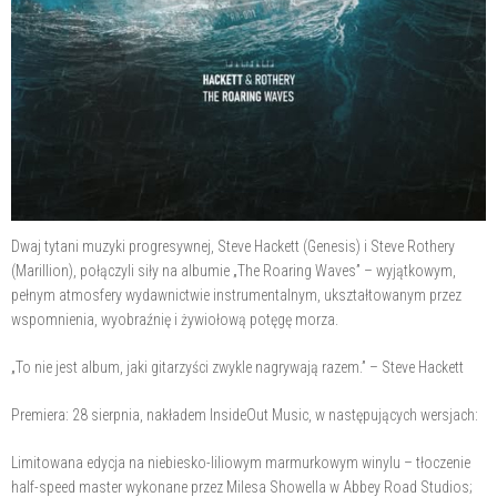
Dwaj tytani muzyki progresywnej, Steve Hackett (Genesis) i Steve Rothery
(Marillion), połączyli siły na albumie „The Roaring Waves” – wyjątkowym,
pełnym atmosfery wydawnictwie instrumentalnym, ukształtowanym przez
wspomnienia, wyobraźnię i żywiołową potęgę morza.
„To nie jest album, jaki gitarzyści zwykle nagrywają razem.” – Steve Hackett
Premiera: 28 sierpnia, nakładem InsideOut Music, w następujących wersjach:
Limitowana edycja na niebiesko-liliowym marmurkowym winylu – tłoczenie
half-speed master wykonane przez Milesa Showella w Abbey Road Studios;