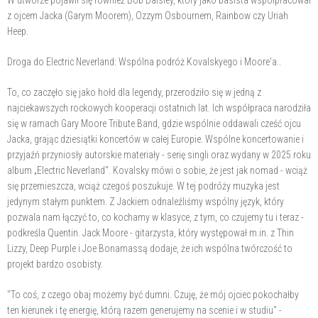
W utworze pojawił się również Bob Daisley, który jako basista współpracował
z ojcem Jacka (Garym Moorem), Ozzym Osbournem, Rainbow czy Uriah
Heep.
Droga do Electric Neverland: Wspólna podróż Kovalskyego i Moore'a..
To, co zaczęło się jako hołd dla legendy, przerodziło się w jedną z
najciekawszych rockowych kooperacji ostatnich lat. Ich współpraca narodziła
się w ramach Gary Moore Tribute Band, gdzie wspólnie oddawali cześć ojcu
Jacka, grając dziesiątki koncertów w całej Europie. Wspólne koncertowanie i
przyjaźń przyniosły autorskie materiały - serię singli oraz wydany w 2025 roku
album „Electric Neverland". Kovalsky mówi o sobie, że jest jak nomad - wciąż
się przemieszcza, wciąż czegoś poszukuje. W tej podróży muzyka jest
jedynym stałym punktem. Z Jackiem odnaleźliśmy wspólny język, który
pozwala nam łączyć to, co kochamy w klasyce, z tym, co czujemy tu i teraz -
podkreśla Quentin. Jack Moore - gitarzysta, który występował m.in. z Thin
Lizzy, Deep Purple i Joe Bonamassą dodaje, że ich wspólna twórczość to
projekt bardzo osobisty.
"To coś, z czego obaj możemy być dumni. Czuję, że mój ojciec pokochałby
ten kierunek i tę energię, którą razem generujemy na scenie i w studiu" -