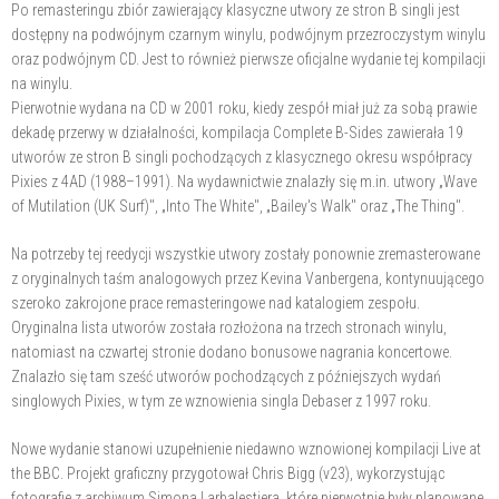
Po remasteringu zbiór zawierający klasyczne utwory ze stron B singli jest
dostępny na podwójnym czarnym winylu, podwójnym przezroczystym winylu
oraz podwójnym CD. Jest to również pierwsze oficjalne wydanie tej kompilacji
na winylu.
Pierwotnie wydana na CD w 2001 roku, kiedy zespół miał już za sobą prawie
dekadę przerwy w działalności, kompilacja Complete B-Sides zawierała 19
utworów ze stron B singli pochodzących z klasycznego okresu współpracy
Pixies z 4AD (1988–1991). Na wydawnictwie znalazły się m.in. utwory „Wave
of Mutilation (UK Surf)", „Into The White", „Bailey's Walk" oraz „The Thing".
Na potrzeby tej reedycji wszystkie utwory zostały ponownie zremasterowane
z oryginalnych taśm analogowych przez Kevina Vanbergena, kontynuującego
szeroko zakrojone prace remasteringowe nad katalogiem zespołu.
Oryginalna lista utworów została rozłożona na trzech stronach winylu,
natomiast na czwartej stronie dodano bonusowe nagrania koncertowe.
Znalazło się tam sześć utworów pochodzących z późniejszych wydań
singlowych Pixies, w tym ze wznowienia singla Debaser z 1997 roku.
Nowe wydanie stanowi uzupełnienie niedawno wznowionej kompilacji Live at
the BBC. Projekt graficzny przygotował Chris Bigg (v23), wykorzystując
fotografie z archiwum Simona Larbalestiera, które pierwotnie były planowane