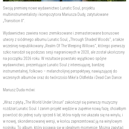
Swoją premierę nowe wydawnictwo Lunatic Soul, projektu
multiinstrumentalisty i kompozytora Mariusza Dudy, zatytułowane
„Transition II".
Wydawnictwo zawiera nowo zremiksowane i zremasterowane bonusowe
utwory z siódmego albumu Lunatic Soul, „Through Shaded Woods", a także
wcześniej niepublikowany „Realm Of The Weeping Willows", którego pierwszy
szkic narodził się podczas sesji nagraniowych w 2020, ale został ukończony
na początku 2026 roku. W rezultacie powstało wyjątkowo spójne
wydawnictwo, prezentujące Lunatic Soul z interesującej, bardziej
instrumentalnej, folkowo – melancholijnej perspektywy, nawiązującej do
wczesnych albumów oraz do twórczości Mike'a Oldfielda i Dead Can Dance.
Mariusz Duda mówi:
„Wraz z płytą „The World Under Unsun" zakończył się pierwszy muzyczny
rozdział Lunatic Soul. I zanim projekt wejdzie w zupełnie nową fazę, chciałbym
powrócić do jednej suity sprzed 6 lat, która nigdy nie ukazała się na winylu, i
w nowej, skondensowanej wersji, w końcu zaprezentować ją na winylowym
nośniku. To album, który pojawia się w idealnym momencie. Można zapytać: