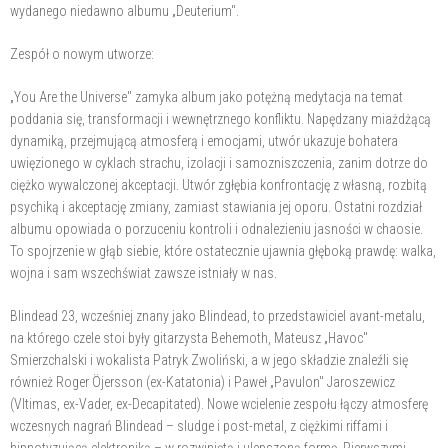
wydanego niedawno albumu „Deuterium".
Zespół o nowym utworze:
„You Are the Universe" zamyka album jako potężną medytacja na temat
poddania się, transformacji i wewnętrznego konfliktu. Napędzany miażdżącą
dynamiką, przejmującą atmosferą i emocjami, utwór ukazuje bohatera
uwięzionego w cyklach strachu, izolacji i samozniszczenia, zanim dotrze do
ciężko wywalczonej akceptacji. Utwór zgłębia konfrontację z własną, rozbitą
psychiką i akceptację zmiany, zamiast stawiania jej oporu. Ostatni rozdział
albumu opowiada o porzuceniu kontroli i odnalezieniu jasności w chaosie.
To spojrzenie w głąb siebie, które ostatecznie ujawnia głęboką prawdę: walka,
wojna i sam wszechświat zawsze istniały w nas.
Blindead 23, wcześniej znany jako Blindead, to przedstawiciel avant-metalu,
na którego czele stoi były gitarzysta Behemoth, Mateusz „Havoc"
Smierzchalski i wokalista Patryk Zwoliński, a w jego składzie znaleźli się
również Roger Öjersson (ex-Katatonia) i Paweł „Pavulon" Jaroszewicz
(Vltimas, ex-Vader, ex-Decapitated). Nowe wcielenie zespołu łączy atmosferę
wczesnych nagrań Blindead – sludge i post-metal, z ciężkimi riffami i
hipnotyzującą elektroniką – w rozwiniętą i ulepszoną formę. Pierwszymi