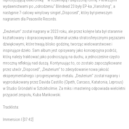
wydawnictwami po „odrodzeniu" Blindead 23 były EP-ka „Vanishing", a
następnie 7-calowy winylowy singiel „Disposed", który był pierwszym
nagraniem dla Peaceville Records.
„Deuterium" został nagrany w 2023 roku, ale przez kolejne lata był starannie
kształtowany i dopracowywany. Materiał urzeka stratosferycznymi pejzażami
dźwiękowymi, które trwają blisko godzinę, tworząc wielowarstwowe i
inspirujące dzieło. Sam album jest opisywany jako koncepcyjna podróż,
którą należy traktować jako podnoszącą na duchu, a jednocześnie często
mroczną refleksją nad duszą. Kontynuując to, co zostało zapoczątkowane
przez utwór „Disposed", „Deuterium" to zdecydowanie nowa jakość
eksperymentalnego i progresywnego metalu. „Deuterium" został nagrany i
wyprodukowany przez Davida Castillo (Opeth, Carcass, Katatonia, Leprous)
w Studio Gröndahl w Sztokholmie. Za miks i mastering odpowiada wieloletni
przyjaciel zespołu, Kuba Mańkowski.
Tracklista:
Immersion I [07:42]