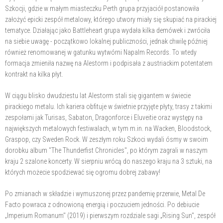
Szkocji, gdzie w małym miasteczku Perth grupa przyjaciół postanowiła
założyć epicki zespół metalowy, którego utwory miały się skupiać na pirackiej
tematyce. Działając jako Battleheart grupa wydała kilka demówek i zwróciła
na siebie uwagę - początkowo lokalnej publiczności, jednak chwilę później
również renomowanej w gatunku wytwórni Napalm Records. To wtedy
formacja zmieniła nazwę na Alestorm i podpisała z austriackim potentatem
kontrakt na kilka płyt.
W ciągu blisko dwudziestu lat Alestorm stali się gigantem w świecie
pirackiego metalu. Ich kariera obfituje w świetnie przyjęte płyty, trasy z takimi
zespołami jak Turisas, Sabaton, Dragonforce i Eluveitie oraz występy na
największych metalowych festiwalach, w tym m.in. na Wacken, Bloodstock,
Graspop, czy Sweden Rock. W zeszłym roku Szkoci wydali ósmy w swoim
dorobku album "The Thunderfist Chronicles", po którym zagrali w naszym
kraju 2 szalone koncerty. W sierpniu wrócą do naszego kraju na 3 sztuki, na
których możecie spodziewać się ogromu dobrej zabawy!
Po zmianach w składzie i wymuszonej przez pandemię przerwie, Metal De
Facto powraca z odnowioną energią i poczuciem jedności. Po debiucie
„Imperium Romanum" (2019) i pierwszym rozdziale sagi „Rising Sun", zespół