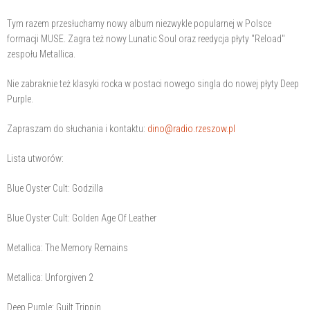
Tym razem przesłuchamy nowy album niezwykle popularnej w Polsce
formacji MUSE. Zagra też nowy Lunatic Soul oraz reedycja płyty "Reload"
zespołu Metallica.
Nie zabraknie też klasyki rocka w postaci nowego singla do nowej płyty Deep
Purple.
Zapraszam do słuchania i kontaktu:
dino@radio.rzeszow.pl
Lista utworów:
Blue Oyster Cult: Godzilla
Blue Oyster Cult: Golden Age Of Leather
Metallica: The Memory Remains
Metallica: Unforgiven 2
Deep Purple: Guilt Trippin