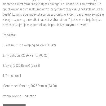
dlaczego akurat teraz? Dzieje się tak dlatego, że Lunatic Soul się zmienia. Po
opublikowaniu ośmiu albumów tworzących mroczny cykl „The Circle of Life &
Death", Lunatic Soul przekształca się w projekt, w którym zacznie pojawiać się
więcej muzycznego światła i nadziei. A „Transition II" już zawiera te jaśniejsze
elementy i zajmuje miejsce dokładnie pomiędzy starym a nowym".
Tracklista:
1. Realm Of The Weeping Willows (11:42)
2. Hylophobia (2026 Remix) (03:20)
3. Vyraj (2026 Remix) (05:32)
4. Transition II
(Condensed Version, 2026 Remix) (23:00)
źródło: Mystic Production