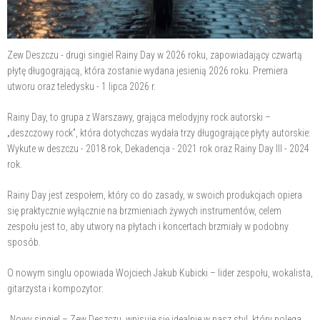
Zew Deszczu - drugi singiel Rainy Day w 2026 roku, zapowiadający czwartą
płytę długogrającą, która zostanie wydana jesienią 2026 roku. Premiera
utworu oraz teledysku - 1 lipca 2026 r.
Rainy Day, to grupa z Warszawy, grająca melodyjny rock autorski –
„deszczowy rock”, która dotychczas wydała trzy długogrające płyty autorskie:
Wykute w deszczu - 2018 rok, Dekadencja - 2021 rok oraz Rainy Day III - 2024
rok.
Rainy Day jest zespołem, który co do zasady, w swoich produkcjach opiera
się praktycznie wyłącznie na brzmieniach żywych instrumentów, celem
zespołu jest to, aby utwory na płytach i koncertach brzmiały w podobny
sposób.
O nowym singlu opowiada Wojciech Jakub Kubicki – lider zespołu, wokalista,
gitarzysta i kompozytor:
„Nowy singiel – Zew Deszczu, wpisuje się idealnie w nasz styl, który polega