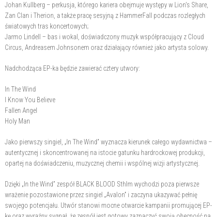
Johan Kullberg – perkusja, którego kariera obejmuje występy w Lion's Share,
Zan Clan i Therion, a także pracę sesyjną z HammerFall podczas rozległych
światowych tras koncertowych;
Jarmo Lindell – bas i wokal, doświadczony muzyk współpracujący z Cloud
Circus, Andreasem Johnsonem oraz działający również jako artysta solowy.
Nadchodząca EP-ka będzie zawierać cztery utwory:
In The Wind
I Know You Believe
Fallen Angel
Holy Man
Jako pierwszy singiel, „In The Wind” wyznacza kierunek całego wydawnictwa –
autentycznej i skoncentrowanej na istocie gatunku hardrockowej produkcji,
opartej na doświadczeniu, muzycznej chemii i wspólnej wizji artystycznej.
Dzięki „In the Wind” zespół BLACK BLOOD Sthlm wychodzi poza pierwsze
wrażenie pozostawione przez singiel „Avalon” i zaczyna ukazywać pełnię
swojego potencjału. Utwór stanowi mocne otwarcie kampanii promującej EP-
kę oraz wyraźny sygnał, że zespół jest gotowy zaznaczyć swoją obecność na