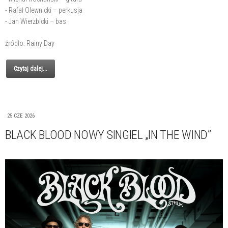
- Rafał Olewnicki – perkusja
- Jan Wierzbicki – bas
źródło: Rainy Day
Czytaj dalej...
25 CZE 2026
BLACK BLOOD NOWY SINGIEL „IN THE WIND”