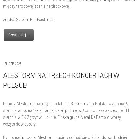
międzynarodowej scenie hardrockowej.
źródło: Scream For Existence
Czytaj dalej...
25 CZE 2026
ALESTORM NA TRZECH KONCERTACH W
POLSCE!
Piraci z Alestorm powrócą tego lata na 3 koncerty do Polski i wystąpią: 9
sierpnia w poznańskiej Tamie, dzień później w Kosmosie w Szczecinie i 11
sierpnia w FK Zgrzyt w Lublinie. Fińska grupa Metal De Facto otworzy
wszystkie wieczory.
By poznać początki Alestrom musimy cofnąć się o 20 lat do wschodniej