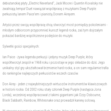
debiutanckiej płyty „Electric Neverland", Jack Moore i Quentin Kovalsky nie
zwalniają tempa! Duet nawiązał współpracę z muzykami Deep Purple:
perkusistą Ianem Paice'em i pianistą Donem Aireyem.
Artyści przez swoją współpracę chcą stworzyć most pomiędzy pokoleniami -
młodym odbiorcom przypomnieć kunszt legend rocka, zaś tym dojrzałym
pokazać bardziej współczesne podejście do muzyki.
Sylwetki gości specjalnych:
Ian Paice - żywa legenda perkusji i jedyny muzyk Deep Purple, który
współtworzył zespół w 1968 roku i pozostaje w jego składzie do dziś. Jego
unikalny styl gry ukształtował brzmienie hard rocka, a on sam regularnie trafia
do rankingów najlepszych perkusistów wszech czasów.
Don Airey - jeden z najwybitniejszych wirtuozów instrumentów klawiszowych
w historii rocka. Od 2002 roku stały członek Deep Purple (następca Jona
Lorda), wcześniej współpracował z takimi gigantami jak Ozzy Osbourne,
Black Sabbath, Rainbow, Whitesnake oraz prowadził karierę solową.