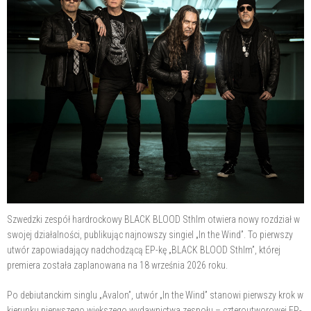
Szwedzki zespół hardrockowy BLACK BLOOD Sthlm otwiera nowy rozdział w
swojej działalności, publikując najnowszy singiel „In the Wind”. To pierwszy
utwór zapowiadający nadchodzącą EP-kę „BLACK BLOOD Sthlm”, której
premiera została zaplanowana na 18 września 2026 roku.
Po debiutanckim singlu „Avalon”, utwór „In the Wind” stanowi pierwszy krok w
kierunku pierwszego większego wydawnictwa zespołu – czteroutworowej EP-