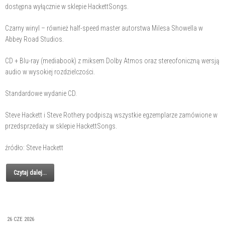
dostępna wyłącznie w sklepie HackettSongs.
Czarny winyl – również half-speed master autorstwa Milesa Showella w
Abbey Road Studios.
CD + Blu-ray (mediabook) z miksem Dolby Atmos oraz stereofoniczną wersją
audio w wysokiej rozdzielczości.
Standardowe wydanie CD.
Steve Hackett i Steve Rothery podpiszą wszystkie egzemplarze zamówione w
przedsprzedaży w sklepie HackettSongs.
źródło: Steve Hackett
Czytaj dalej...
26 CZE 2026