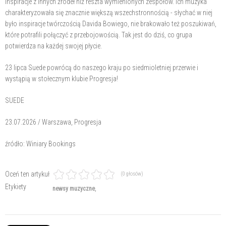
inspiracje z innych źródeł niż reszta wymienionych zespołów. Ich muzyka
charakteryzowała się znacznie większą wszechstronnością - słychać w niej
było inspiracje twórczością Davida Bowiego, nie brakowało też poszukiwań,
które potrafili połączyć z przebojowością. Tak jest do dziś, co grupa
potwierdza na każdej swojej płycie.
23 lipca Suede powrócą do naszego kraju po siedmioletniej przerwie i
wystąpią w stołecznym klubie Progresja!
SUEDE
23.07.2026 / Warszawa, Progresja
źródło: Winiary Bookings
Oceń ten artykuł
(0 głosów)
Etykiety
newsy muzyczne