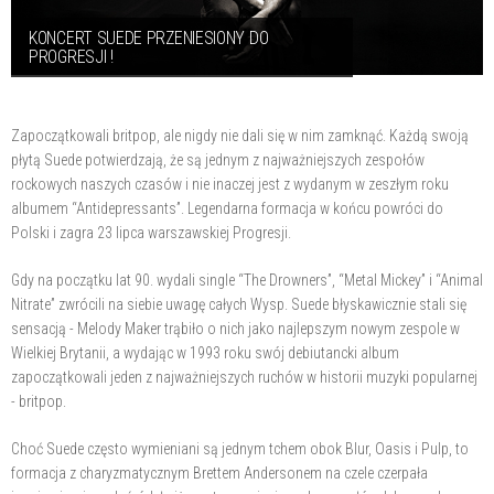
KONCERT SUEDE PRZENIESIONY DO
PROGRESJI !
Zapoczątkowali britpop, ale nigdy nie dali się w nim zamknąć. Każdą swoją
płytą Suede potwierdzają, że są jednym z najważniejszych zespołów
rockowych naszych czasów i nie inaczej jest z wydanym w zeszłym roku
albumem “Antidepressants”. Legendarna formacja w końcu powróci do
Polski i zagra 23 lipca warszawskiej Progresji.
Gdy na początku lat 90. wydali single “The Drowners”, “Metal Mickey” i “Animal
Nitrate” zwrócili na siebie uwagę całych Wysp. Suede błyskawicznie stali się
sensacją - Melody Maker trąbiło o nich jako najlepszym nowym zespole w
Wielkiej Brytanii, a wydając w 1993 roku swój debiutancki album
zapoczątkowali jeden z najważniejszych ruchów w historii muzyki popularnej
- britpop.
Choć Suede często wymieniani są jednym tchem obok Blur, Oasis i Pulp, to
formacja z charyzmatycznym Brettem Andersonem na czele czerpała