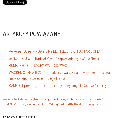
ARTYKUŁY POWIĄZANE
Velveteen Queen - NOWY SINGIEL / TELEDYSK „TOO FAR GONE”
backbone. Utwór ‘Radical Mystic’ zapowiada płytę „Ama Nesciri”
BUMBLEFOOT PRZYJEŻDŻA DO SZWECJI
WACKEN OPEN AIR 2026 - Jubileuszowa edycja największego festiwalu
metalowego na świecie dobiega końca.
KAMELOT prezentuje monumentalny nowy singiel „Godlike Alchemy”
Więcej w tej kategorii:
« „Moonspell po raz kolejny zrobili wszystko jak należy!”
DOMINUM – nowy singiel „Night is Calling” feat. Battle Beast już dostępny »