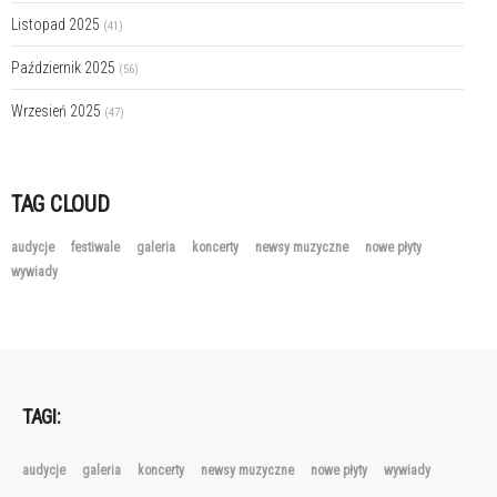
Listopad 2025
(41)
Październik 2025
(56)
Wrzesień 2025
(47)
TAG CLOUD
audycje
festiwale
galeria
koncerty
newsy muzyczne
nowe płyty
wywiady
TAGI:
audycje
galeria
koncerty
newsy muzyczne
nowe płyty
wywiady