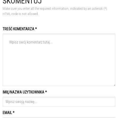
SKOMENTUJ
Make sure you enter all the required information, indicated by an asterisk (*).
HTML code is not allowed.
TREŚĆ KOMENTARZA *
IMIĘ/NAZWA UŻYTKOWNIKA *
EMAIL *