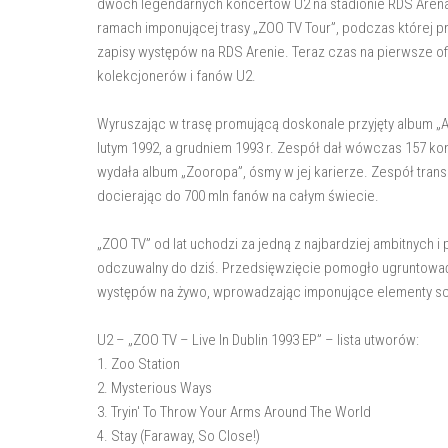
dwóch legendarnych koncertów U2 na stadionie RDS Arena w
ramach imponującej trasy „ZOO TV Tour”, podczas której p
zapisy występów na RDS Arenie. Teraz czas na pierwsze of
kolekcjonerów i fanów U2.
Wyruszając w trasę promującą doskonale przyjęty album „A
lutym 1992, a grudniem 1993 r. Zespół dał wówczas 157 kon
wydała album „Zooropa”, ósmy w jej karierze. Zespół trans
docierając do 700 mln fanów na całym świecie.
„ZOO TV” od lat uchodzi za jedną z najbardziej ambitnych 
odczuwalny do dziś. Przedsięwzięcie pomogło ugruntować
występów na żywo, wprowadzając imponujące elementy sce
U2 – „ZOO TV – Live In Dublin 1993 EP” – lista utworów:
1. Zoo Station
2. Mysterious Ways
3. Tryin' To Throw Your Arms Around The World
4. Stay (Faraway, So Close!)