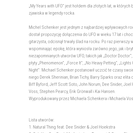
„My Years with UFO" jest hołdem dla złotych lat, w któryc
zjawiska w legendy rocka.
Michel Schenker jest jednym z najbardziej wpływowych ro
dostał propozycję dołączenia do UFO w wieku 17 lat i choci
gitarzysta, odcisnął trwały ślad na rocku. Po raz pierwszy
wspominając epokę, która wyniosła zarówno jego, jak i bry
niezapomnianych utworów UFO, takich jak „Doctor Doctor", 
płyty „Phenomenon", „Force It", „No Heavy Petting", „Ligh
Night". Michael Schenker postanowił uczcić te czasy swo
niego Derek Sherinian, Brian Tichy, Barry Sparks oraz elita
Biff Byford, Jeff Scott Soto, John Norum, Dee Snider, Joe
Voss, Stephen Pearcy, Erik Grönwall i Kai Hansen.
Wyprodukowany przez Michaela Schenkera i Michaela Vossa
Lista utworów:
1. Natural Thing feat. Dee Snider & Joel Hoekstra