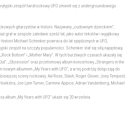
h brytyjski zespół hardrockowy UFO zmienił się z undergroundowego
ckowych gitarzystów w historii. Nazywany „cudownym dzieckiem",
aż grał w zespole zaledwie sześć lat, jako autor tekstów i wyjątkowy
 w historii Michael Schenker powraca do lat spędzonych w UFO,
tyjski zespół na szczyty popularności. Schenker stał się siłą napędową
„Rock Bottom" i „Mother Mary". W tych burzliwych czasach ukazały się
ts Out", „Obsession" oraz przełomowy album koncertowy „Strangers in the
im nowym albumem „My Years with UFO", a w tej podróży dołączają do
 dzisiejszej sceny rockowej: Axl Rose, Slash, Roger Glover, Joey Tempest,
l Hoekstra, Joe Lynn Turner, Carmine Appice, Adrian Vandenberg, Michael
 album „My Years with UFO" ukaże się 20 września.