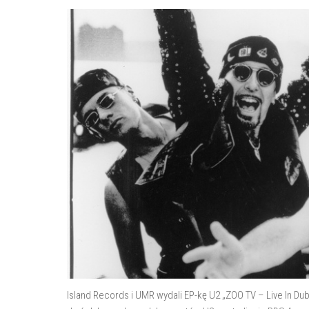
Island Records i UMR wydali EP-kę U2 „ZOO TV – Live In Du