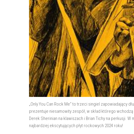
„Only You Can Rock Me" to trzeci singiel zapowiadający dł
prezentuje niesamowity zespół, w skład którego wchodzą J
Derek Sherinian na klawiszach i Brian Tichy na perkusji. W 
najbardziej ekscytujących płyt rockowych 2024 roku!