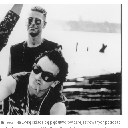
blin 1993”. Na EP-kę składa się pięć utworów zarejestrowanych podczas