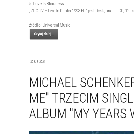
5. Love Is Blindness
„ZOO TV – Live In Dublin 1993 EP” jest dostępne na CD, 12-c
źródło: Universal Music
Czytaj dalej...
30 SIE 2024
MICHAEL SCHENKER
ME" TRZECIM SIN
ALBUM "MY YEARS W