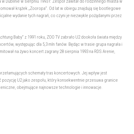
 Dublinie w sierpniu 1993 r. Zespół zawitał do rodzinnego miasta w
romował krążek „Zooropa”. Od lat w obiegu znajdują się bootlegowe
icjalne wydanie tych nagrań, co czyni je niezwykle pożądanymi przez
chtung Baby” z 1991 roku, ZOO TV zabrało U2 dookoła świata między
certów, występując dla 5,3 mln fanów. Będąc w trasie grupa nagrała i
mitował na żywo koncert zagrany 28 sierpnia 1993 na RDS Arenie,
i przełamujących schematy tras koncertowych. Jej wpływ jest
 pozycję U2 jako zespołu, który konsekwentnie przesuwa granice
niczne, obejmujące najnowsze technologie i innowacje.