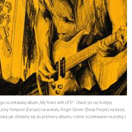
ugo oczekiwany album „My Years with UFO". Utwór po raz kolejny
oey Tempest (Europe) na wokalu, Roger Glover (Deep Purple) na basie,
miarę jak zbliżamy się do premiery albumu, rośnie oczekiwanie na jedną z