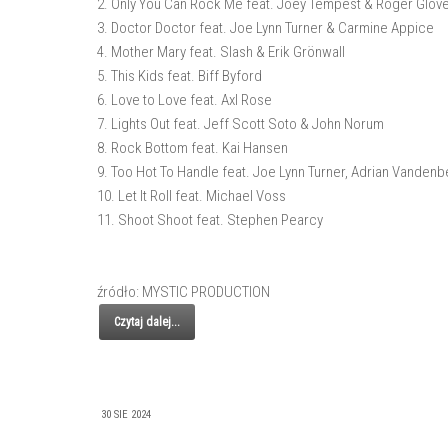
2. Only You Can Rock Me feat. Joey Tempest & Roger Glov
3. Doctor Doctor feat. Joe Lynn Turner & Carmine Appice
4. Mother Mary feat. Slash & Erik Grönwall
5. This Kids feat. Biff Byford
6. Love to Love feat. Axl Rose
7. Lights Out feat. Jeff Scott Soto & John Norum
8. Rock Bottom feat. Kai Hansen
9. Too Hot To Handle feat. Joe Lynn Turner, Adrian Vande
10. Let It Roll feat. Michael Voss
11. Shoot Shoot feat. Stephen Pearcy
źródło: MYSTIC PRODUCTION
Czytaj dalej...
30 SIE 2024