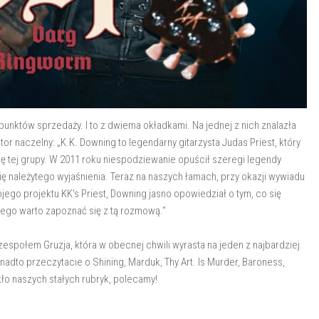
nktów sprzedaży. I to z dwiema okładkami. Na jednej z nich znalazła
or naczelny: „K.K. Downing to legendarny gitarzysta Judas Priest, który
ię tej grupy. W 2011 roku niespodziewanie opuścił szeregi legendy
ię należytego wyjaśnienia. Teraz na naszych łamach, przy okazji wywiadu
ojego projektu KK's Priest, Downing jasno opowiedział o tym, co się
órego warto zapoznać się z tą rozmową."
społem Gruzja, która w obecnej chwili wyrasta na jeden z najbardziej
adto przeczytacie o Shining, Marduk, Thy Art. Is Murder, Baroness,
ło naszych stałych rubryk, polecamy!