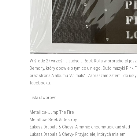
W środę 27 września audycja Rock Rolla w proradio.pl jesz
Demony, który opowie o tym co u niego. Dużo muzyki Pink Flo
oraz strona A albumu "Animals". Zapraszam zatem i do usły
facebooku.
Lista utworów:
Metallica- Jump The Fire
Metallica- Seek & Destroy
Łukasz Drapała & Chevy- A my nie chcemy uciekać stąd
Łukasz Drapała & Chevy- Przyjaciele, których miałem