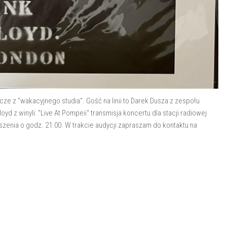
cze z "wakacyjnego studia". Gość na linii to Darek Dusza z zespołu
yd z winyli: "Live At Pompeii" transmisja koncertu dla stacji radiowej
szenia o godz. 21.00. W trakcie audycji zapraszam do kontaktu na