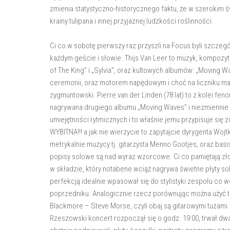
zmienia statystyczno-historycznego faktu, że w szerokim 
krainy tulipana i innej przyjaznej ludzkości roślinności.
Ci co w sobotę pierwszy raz przyszli na Focus byli szczeg
każdym geście i słowie. Thijs Van Leer to muzyk, kompozytor
of The King” i „Sylvia”, oraz kultowych albumów: „Moving W
ceremonii, oraz motorem napędowym i choć na liczniku ma
zygmuntowski. Pierre van der Linden (78 lat) to z kolei fe
nagrywana drugiego albumu „Moving Waves” i niezmiennie gr
umiejętności rytmicznych i to właśnie jemu przypisuje się
WYBITNA!!! a jak nie wierzycie to zapytajcie dyrygenta Wo
metrykalnie muzycy tj. gitarzysta Menno Gootjes, oraz ba
popisy solowe są nad wyraz wzorcowe. Ci co pamiętają zł
w składzie, który notabene wciąż nagrywa świetne płyty s
perfekcją idealnie wpasował się do stylistyki zespołu co 
poprzedniku. Analogicznie rzecz porównując można użyć t
Blackmore – Steve Morse, czyli obaj są gitarowymi tuzami.
Rzeszowski koncert rozpoczął się o godz. 19:00, trwał dw