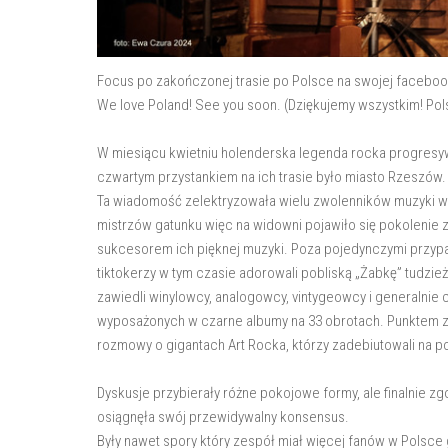
Focus po zakończonej trasie po Polsce na swojej facebook
We love Poland! See you soon. (Dziękujemy wszystkim! Po
W miesiącu kwietniu holenderska legenda rocka progresyw
czwartym przystankiem na ich trasie było miasto Rzeszów.
Ta wiadomość zelektryzowała wielu zwolenników muzyki w 
mistrzów gatunku więc na widowni pojawiło się pokoleni
sukcesorem ich pięknej muzyki. Poza pojedynczymi przypad
tiktokerzy w tym czasie adorowali pobliską „Żabkę” tudzie
zawiedli winylowcy, analogowcy, vintygeowcy i generalnie 
wyposażonych w czarne albumy na 33 obrotach. Punktem z
rozmowy o gigantach Art Rocka, którzy zadebiutowali na 
Dyskusje przybierały różne pokojowe formy, ale finalnie z
osiągnęła swój przewidywalny konsensus.
Były nawet spory który zespół miał więcej fanów w Polsce 