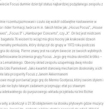
świecie Focus dumnie dzierżył status najbardziej pożądanego zespołu z
ólnie rozentuzjazmowani i czuło się wokół odświętne nastawienie w
 i lider formacji, twórca m.in. takich hitów jak: „Hocus Pocus”, „House
aves”, „Focus 3” i „Hamburger Concerto”, czy „X”. On też jest mistrzem
 bagatela 76 wiosen to wciąż ma głos mocny jak krakowski dzwon
nomenalny perkusista, który dołączył do grupy w 1972 roku podczas
a do dzisiaj. Pierre znany jest na całym świecie ze swoich wybitnych
 zdefiniowanie brzmienia grupy Focus. Jego grę można określić krótko –
jtka Lemańskiego. Obecny skład zespołu uzupełniają dwaj młodsi
sista Udo Pannekeet. Jako kwartet stanowią mechanizm doskonały, a ich
ote lata prosperity Focus z Janem Akkermanem
olowe mogli porównać jego grę do Menno Gootjesa, który swoim stylem i
wcale nie było łatwym zadaniem przejmując etat po sławnym
u adekwatnego do purpurowego wkładu przykładu na linii Richie
a sety, a skończył o 21:30 oblężeniem na stoisku płytowym gdzie muzycy