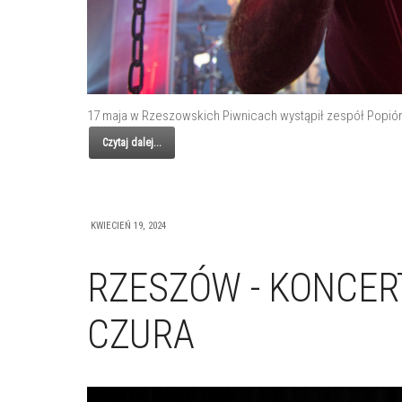
17 maja w Rzeszowskich Piwnicach wystąpił zespół Popiór. 
Czytaj dalej...
KWIECIEŃ 19, 2024
RZESZÓW - KONCER
CZURA