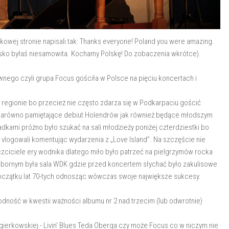
owej stronie napisali tak: Thanks everyone! Poland you were amazing.
lsko byłaś niesamowita. Kochamy Polskę! Do zobaczenia wkrótce).
nego czyli grupa Focus gościła w Polsce na pięciu koncertach i
regionie bo przecież nie często zdarza się w Podkarpaciu gościć
e zarówno pamiętające debiut Holendrów jak również będące młodszym
kami próżno było szukać na sali młodzieży poniżej czterdziestki bo
ż vlogowali komentując wydarzenia z „Love lsland”. Na szczęście nie
czciciele ery wodnika dlatego miło było patrzeć na pielgrzymów rocka
bornym była sala WDK gdzie przed koncertem słychać było zakulisowe
początku lat 70-tych odnosząc wówczas swoje największe sukcesy.
godność w kwestii ważności albumu nr 2 nad trzecim (lub odwrotnie)
gierkowskiej - Livin' Blues Teda Oberga czy może Focus co w niczym nie