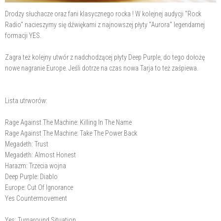
Drodzy słuchacze oraz fani klasycznego rocka ! W kolejnej audycji "Rock
Radio" nacieszymy się dźwiękami z najnowszej płyty "Aurora" legendarnej
formacji YES.
Zagra też kolejny utwór z nadchodzącej płyty Deep Purple, do tego dołożę
nowe nagranie Europe. Jeśli dotrze na czas nowa Tarja to też zaśpiewa.
Lista utrworów:
Rage Against The Machine: Killing In The Name
Rage Against The Machine: Take The Power Back
Megadeth: Trust
Megadeth: Almost Honest
Harazm: Trzecia wojna
Deep Purple: Diablo
Europe: Cut Of Ignorance
Yes Countermovement
Yes: Turnaround Situation