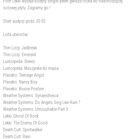
Piotr Lekki wydaje kolejny singiel pełen gwiazd rocka do nadchodzącej
solowej płyty. Zagramy go !
Start audycji godz. 20.05
Lista utworów:
Thin Lizzy: Jailbreak
Thin Lizzy: Emerald
Luxtorpeda: Stereo
Luxtorpeda: Maszynka do mięsa
Placebo: Teenage Angst
Placebo: Nancy Boy
Placebo: Bruise Pristine
Weather Systems: Synaesthesia
Weather Systems: Do Angels Sing Like Rain ?
Weather Systems: Untouchable Part 3
Lekki: Ghost Of Rock
Lekki: The Enemy Of Good
Death Cult: Spiritwalker
Death Cult: Rain