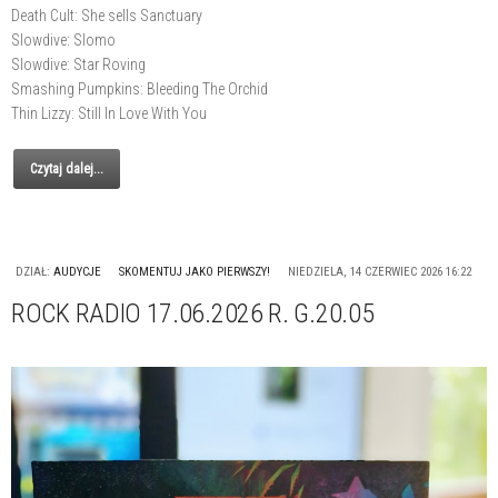
Death Cult: She sells Sanctuary
Slowdive: Slomo
Slowdive: Star Roving
Smashing Pumpkins: Bleeding The Orchid
Thin Lizzy: Still In Love With You
Czytaj dalej...
DZIAŁ:
AUDYCJE
SKOMENTUJ JAKO PIERWSZY!
NIEDZIELA, 14 CZERWIEC 2026 16:22
ROCK RADIO 17.06.2026 R. G.20.05