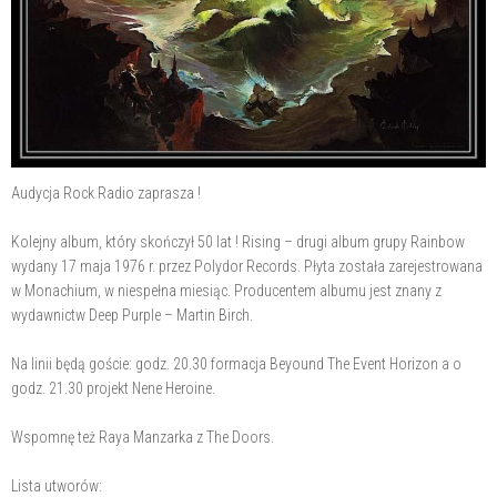
Audycja Rock Radio zaprasza !
Kolejny album, który skończył 50 lat ! Rising – drugi album grupy Rainbow
wydany 17 maja 1976 r. przez Polydor Records. Płyta została zarejestrowana
w Monachium, w niespełna miesiąc. Producentem albumu jest znany z
wydawnictw Deep Purple – Martin Birch.
Na linii będą goście: godz. 20.30 formacja Beyound The Event Horizon a o
godz. 21.30 projekt Nene Heroine.
Wspomnę też Raya Manzarka z The Doors.
Lista utworów: