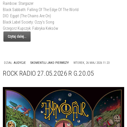
Rainbow: Stargazer
Black Sabbath: Falling Of The Edge Of The World
DIO: Egypt (The Chains Are On)
Black Label Society: Ozzy's Song
Grzegorz Kupczyk: Fabryka Keksów
Czytaj dalej...
DZIAŁ:
AUDYCJE
SKOMENTUJ JAKO PIERWSZY!
WTOREK, 26 MAJ 2026 11:23
ROCK RADIO 27.05.2026 R G.20.05