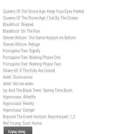
Queens Of The Stone Age: Keep Your Eyes Peeled
Queens Of The Stone Age: I Sat By The Ocean
Blackfoot: Warped
Blackfoot: On The Run
Steven Wilson: The Same Asylum As Before
Steven Wilson: Refuge
Porcupine Tree: Signify
Porcupine Tree: Waiting Phase One
Porcupine Tree: Waiting Phase Two
Sham 69: If The Kids Are United
Ankh: Duchowość
Ankh: Nic nie wiem
Izy And The Black Trees: Spring Time Bush
Hypnosaur: Afterlife
Hypnosaur: Reality
Hypnosaur: Danger
Beyond The Event Horizon: Beyond part. 1,2
Neil Young: Goin' Home
Czytaj dalej...