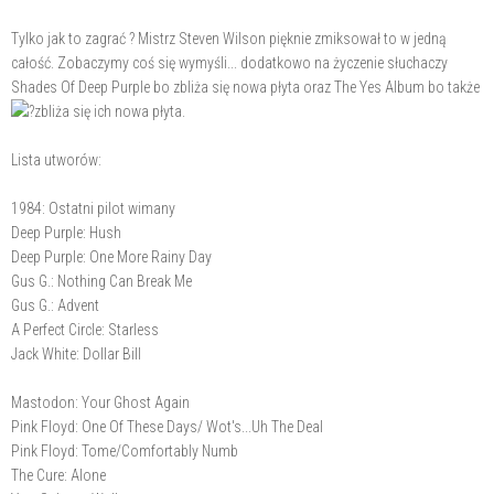
Tylko jak to zagrać ? Mistrz Steven Wilson pięknie zmiksował to w jedną
całość. Zobaczymy coś się wymyśli... dodatkowo na życzenie słuchaczy
Shades Of Deep Purple bo zbliża się nowa płyta oraz The Yes Album bo także
zbliża się ich nowa płyta.
Lista utworów:
1984: Ostatni pilot wimany
Deep Purple: Hush
Deep Purple: One More Rainy Day
Gus G.: Nothing Can Break Me
Gus G.: Advent
A Perfect Circle: Starless
Jack White: Dollar Bill
Mastodon: Your Ghost Again
Pink Floyd: One Of These Days/ Wot's...Uh The Deal
Pink Floyd: Tome/Comfortably Numb
The Cure: Alone