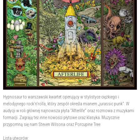
Hypnosaur to warszawski kwartet operujący w stylistyce ciężkiego i
melodyjnego rock'n'rolla, który zespół określa mianem „jurassic punk". W
audycji w roli głównej najnowsza płyta "Afterlife" oraz rozmowa z muzykami
formacji. Zagrają też inne nowości płytowe oraz klasyka. Muzycznie
przypomną się nam Steven Wilsona oraz Porcupine Tree.
Lista utworów: