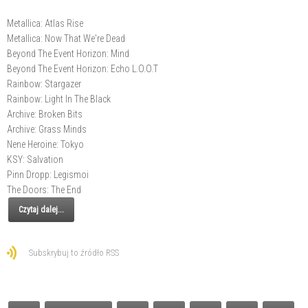
Metallica: Atlas Rise
Metallica: Now That We're Dead
Beyond The Event Horizon: Mind
Beyond The Event Horizon: Echo L.O.O.T
Rainbow: Stargazer
Rainbow: Light In The Black
Archive: Broken Bits
Archive: Grass Minds
Nene Heroine: Tokyo
KSY: Salvation
Pinn Dropp: Legismoi
The Doors: The End
Czytaj dalej...
Subskrybuj to źródło RSS