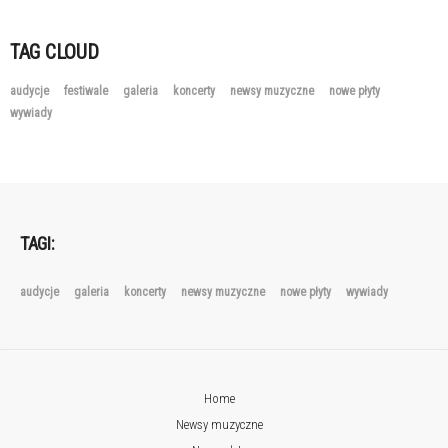
TAG CLOUD
audycje
festiwale
galeria
koncerty
newsy muzyczne
nowe płyty
wywiady
TAGI:
audycje
galeria
koncerty
newsy muzyczne
nowe płyty
wywiady
Home
Newsy muzyczne