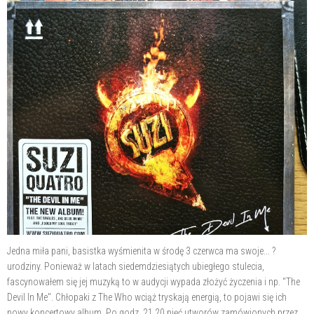
Jedna miła pani, basistka wyśmienita w środę 3 czerwca ma swoje... ?
urodziny. Ponieważ w latach siedemdziesiątych ubiegłego stulecia,
fascynowałem się jej muzyką to w audycji wypada złożyć życzenia i np. "The
Devil In Me". Chłopaki z The Who wciąż tryskają energią, to pojawi się ich
nowy koncertowy album. Po godz. 21.20 pięć utworów zamówionych przez