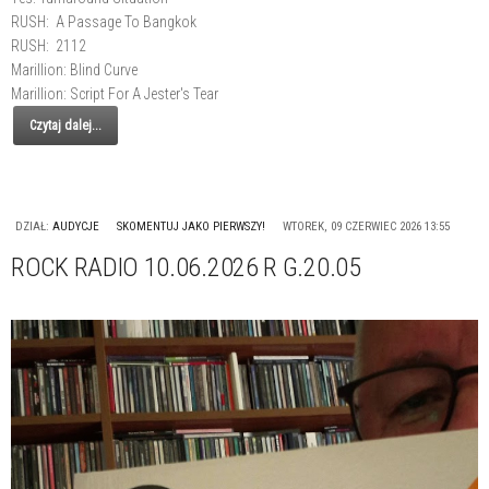
RUSH: A Passage To Bangkok
RUSH: 2112
Marillion: Blind Curve
Marillion: Script For A Jester's Tear
Czytaj dalej...
DZIAŁ:
AUDYCJE
SKOMENTUJ JAKO PIERWSZY!
WTOREK, 09 CZERWIEC 2026 13:55
ROCK RADIO 10.06.2026 R G.20.05