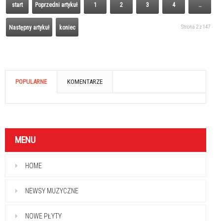
start
Poprzedni artykuł
1
2
3
4
…
Strona 2 z 147
Następny artykuł
koniec
POPULARNE
KOMENTARZE
MENU
HOME
NEWSY MUZYCZNE
NOWE PŁYTY