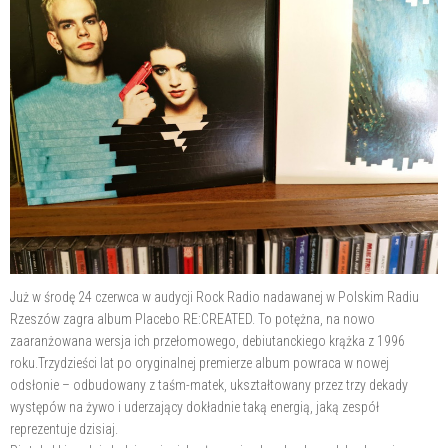
Już w środę 24 czerwca w audycji Rock Radio nadawanej w Polskim Radiu
Rzeszów zagra album Placebo RE:CREATED. To potężna, na nowo
zaaranżowana wersja ich przełomowego, debiutanckiego krążka z 1996
roku.Trzydzieści lat po oryginalnej premierze album powraca w nowej
odsłonie – odbudowany z taśm-matek, ukształtowany przez trzy dekady
występów na żywo i uderzający dokładnie taką energią, jaką zespół
reprezentuje dzisiaj.