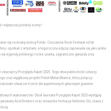
i najlepszej polskiej sceny !
nie się rockową stolicą Polski. Cieszanów Rock Festiwal od lat
ry i spotkań z artystami, a tegoroczna edycja zapowiada się jako jedna
ą się legendy polskiego rocka i punka, zagraniczne gwiazdy oraz
em zwycięzcy Przeglądu Kapel 2025. Tego dnia publiczność usłyszy
o oraz wyjątkowy projekt Polish Metal Alliance, który połączy
skonałe otwarcie trzech dni wypełnionych gitarowym graniem.
kultowych wykonawców. Obok laureata Przeglądu Kapel 2025 wystąpią
aktywowany Acid Drinkers oraz słowacka formacja Heľenine Oči, znana z
ością.