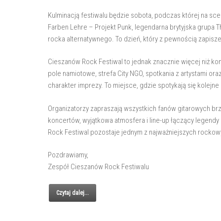
Kulminacją festiwalu będzie sobota, podczas której na sce
Farben Lehre – Projekt Punk, legendarna brytyjska grupa T
rocka alternatywnego. To dzień, który z pewnością zapisz
Cieszanów Rock Festiwal to jednak znacznie więcej niż ko
pole namiotowe, strefa City NGO, spotkania z artystami ora
charakter imprezy. To miejsce, gdzie spotykają się kolejne
Organizatorzy zapraszają wszystkich fanów gitarowych brz
koncertów, wyjątkowa atmosfera i line-up łączący legendy
Rock Festiwal pozostaje jednym z najważniejszych rocko
Pozdrawiamy,
Zespół Cieszanów Rock Festiwalu
Czytaj dalej...