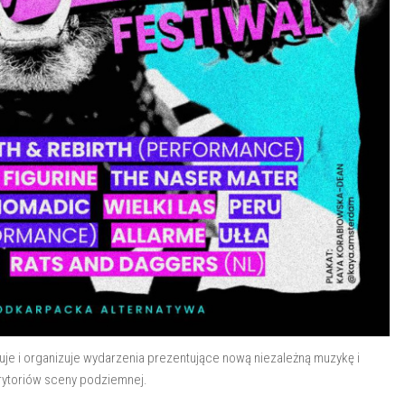
uje i organizuje wydarzenia prezentujące nową niezależną muzykę i
rytoriów sceny podziemnej.