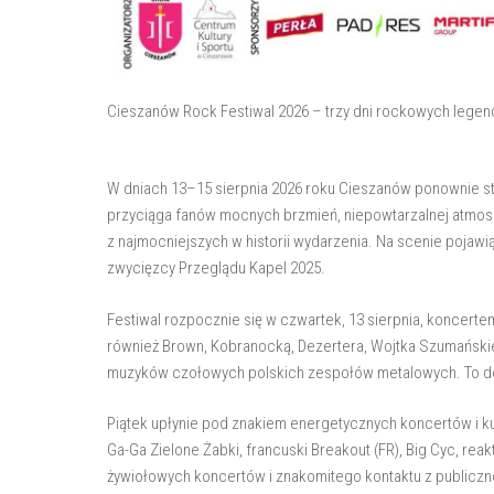
Cieszanów Rock Festiwal 2026 – trzy dni rockowych legend 
W dniach 13–15 sierpnia 2026 roku Cieszanów ponownie sta
przyciąga fanów mocnych brzmień, niepowtarzalnej atmosfe
z najmocniejszych w historii wydarzenia. Na scenie pojawi
zwycięzcy Przeglądu Kapel 2025.
Festiwal rozpocznie się w czwartek, 13 sierpnia, koncert
również Brown, Kobranocką, Dezertera, Wojtka Szumańskieg
muzyków czołowych polskich zespołów metalowych. To do
Piątek upłynie pod znakiem energetycznych koncertów i 
Ga-Ga Zielone Żabki, francuski Breakout (FR), Big Cyc, re
żywiołowych koncertów i znakomitego kontaktu z publiczn