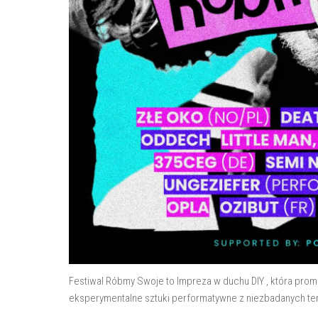
Festiwal Róbmy Swoje to Impreza w duchu DIY , która prom
eksperymentalne sztuki performatywne z niezbadanych te