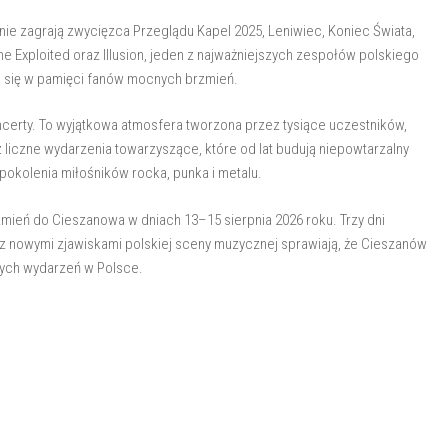
nie zagrają zwycięzca Przeglądu Kapel 2025, Leniwiec, Koniec Świata,
he Exploited oraz Illusion, jeden z najważniejszych zespołów polskiego
e się w pamięci fanów mocnych brzmień.
ncerty. To wyjątkowa atmosfera tworzona przez tysiące uczestników,
z liczne wydarzenia towarzyszące, które od lat budują niepowtarzalny
 pokolenia miłośników rocka, punka i metalu.
mień do Cieszanowa w dniach 13–15 sierpnia 2026 roku. Trzy dni
 z nowymi zjawiskami polskiej sceny muzycznej sprawiają, że Cieszanów
wych wydarzeń w Polsce.