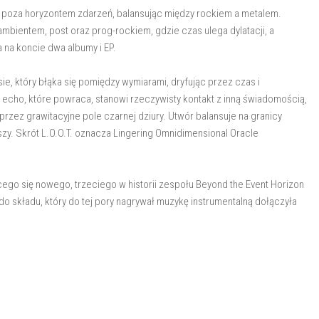
y poza horyzontem zdarzeń, balansując między rockiem a metalem.
ambientem, post oraz prog-rockiem, gdzie czas ulega dylatacji, a
 na koncie dwa albumy i EP.
sie, który błąka się pomiędzy wymiarami, dryfując przez czas i
 echo, które powraca, stanowi rzeczywisty kontakt z inną świadomością,
 przez grawitacyjne pole czarnej dziury. Utwór balansuje na granicy
zy. Skrót L.O.O.T. oznacza Lingering Omnidimensional Oracle
ącego się nowego, trzeciego w historii zespołu Beyond the Event Horizon
- do składu, który do tej pory nagrywał muzykę instrumentalną dołączyła