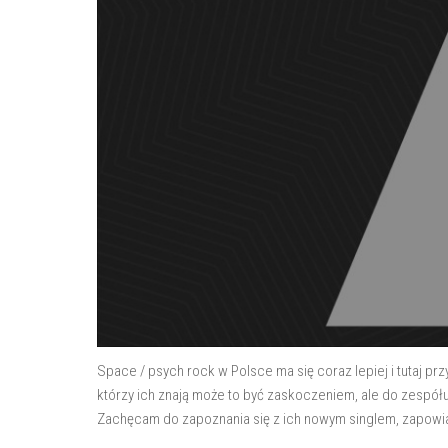
Space / psych rock w Polsce ma się coraz lepiej i tutaj prz
którzy ich znają może to być zaskoczeniem, ale do zespółu,
Zachęcam do zapoznania się z ich nowym singlem, zapowi