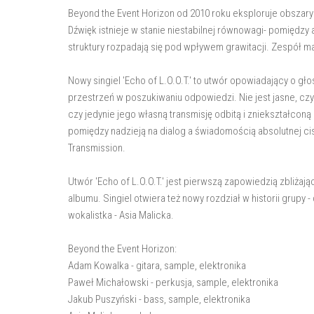
Beyond the Event Horizon od 2010 roku eksploruje obszar
Dźwięk istnieje w stanie niestabilnej równowagi- pomiędzy 
struktury rozpadają się pod wpływem grawitacji. Zespół ma
Nowy singiel 'Echo of L.O.O.T.' to utwór opowiadający o gło
przestrzeń w poszukiwaniu odpowiedzi. Nie jest jasne, czy
czy jedynie jego własną transmisję odbitą i zniekształconą
pomiędzy nadzieją na dialog a świadomością absolutnej cis
Transmission.
Utwór 'Echo of L.O.O.T.' jest pierwszą zapowiedzią zbliżaj
albumu. Singiel otwiera też nowy rozdział w historii grupy 
wokalistka - Asia Malicka.
Beyond the Event Horizon:
Adam Kowalka - gitara, sample, elektronika
Paweł Michałowski - perkusja, sample, elektronika
Jakub Puszyński - bass, sample, elektronika