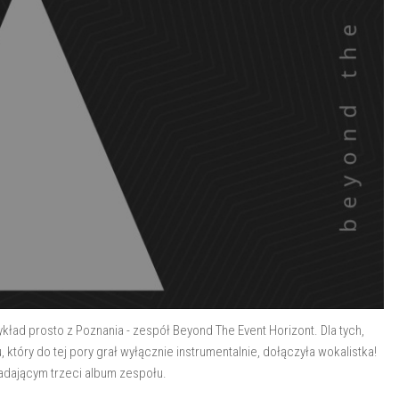
ykład prosto z Poznania - zespół Beyond The Event Horizont. Dla tych,
 który do tej pory grał wyłącznie instrumentalnie, dołączyła wokalistka!
adającym trzeci album zespołu.