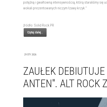
potężną i gwałtowną intensywnością, którą staraliśmy się 
wokali prezentowanych niczym łzawy krzyk."
źródło: Solid Rock PR
Czytaj dalej...
29 STY 2026
ZAUŁEK DEBIUTUJE
ANTEN". ALT ROCK 