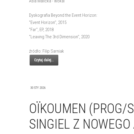
Asia Malicka - wokal
Dyskografia Beyond the Event Horizon:
"Event Horizon", 2015
"Far", EP, 2018
"Leaving The 3rd Dimension", 2020
źródło: Filip Sarniak
Czytaj dalej...
30 STY 2026
OÏKOUMEN (PROG/
SINGIEL Z NOWEGO