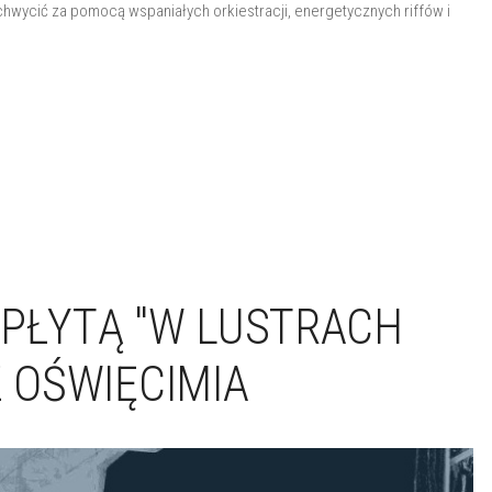
uchwycić za pomocą wspaniałych orkiestracji, energetycznych riffów i
 PŁYTĄ "W LUSTRACH
Z OŚWIĘCIMIA