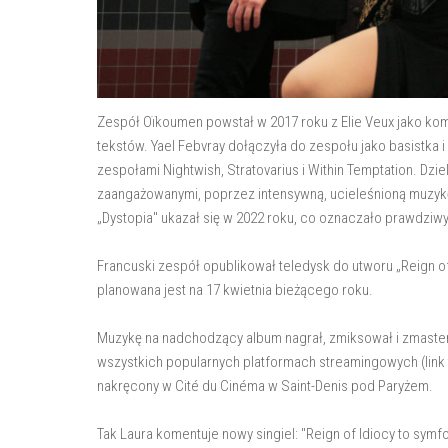
Zespół Oïkoumen powstał w 2017 roku z Elie Veux jako komp
tekstów. Yael Febvray dołączyła do zespołu jako basistka i
zespołami Nightwish, Stratovarius i Within Temptation. Dz
zaangażowanymi, poprzez intensywną, ucieleśnioną muzykę
„Dystopia" ukazał się w 2022 roku, co oznaczało prawdziw
Francuski zespół opublikował teledysk do utworu „Reign 
planowana jest na 17 kwietnia bieżącego roku.
Muzykę na nadchodzący album nagrał, zmiksował i zmastero
wszystkich popularnych platformach streamingowych (link t
nakręcony w Cité du Cinéma w Saint-Denis pod Paryżem.
Tak Laura komentuje nowy singiel: "Reign of Idiocy to symf