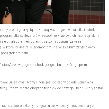
ozytorem i gitarzystą oraz Laurą Mazard jako wokalistką i autorką
 programistka syntezatorów. Zespół nie kryje swoich inspiracji takimi
ieli się on głębokimi emocjami, często mrocznymi, zawsze
, w której orkiestra służy emocjom. Pierwszy album zatytułowany
y początek projektu.
of Idiocy" ze swojego nadchodzącego albumu, którego premiera
wał Julien Prost. Nowy singiel jest dostępny do odsłuchania na
utaj). Poniżej można obejrzeć teledysk do nowego utworu, który został
oniczno utwór o szkolnym znęcaniu się, widzianym oczami ofiary z