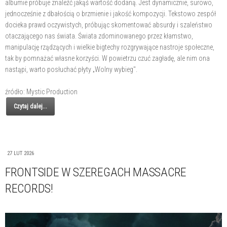
albumie próbuje znaleźć jakąś wartość dodaną. Jest dynamicznie, surowo,
jednocześnie z dbałością o brzmienie i jakość kompozycji. Tekstowo zespół
docieka prawd oczywistych, próbując skomentować absurdy i szaleństwo
otaczającego nas świata. Świata zdominowanego przez kłamstwo,
manipulację rządzących i wielkie bigtechy rozgrywające nastroje społeczne,
tak by pomnażać własne korzyści. W powietrzu czuć zagładę, ale nim ona
nastąpi, warto posłuchać płyty „Wolny wybieg".
źródło: Mystic Production
Czytaj dalej...
27 LUT 2026
FRONTSIDE W SZEREGACH MASSACRE
RECORDS!