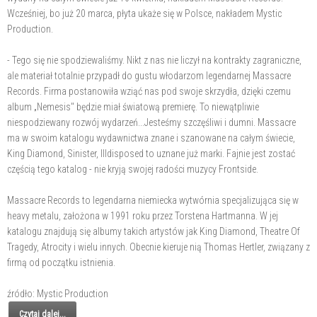
Wcześniej, bo już 20 marca, płyta ukaże się w Polsce, nakładem Mystic
Production.
- Tego się nie spodziewaliśmy. Nikt z nas nie liczył na kontrakty zagraniczne,
ale materiał totalnie przypadł do gustu włodarzom legendarnej Massacre
Records. Firma postanowiła wziąć nas pod swoje skrzydła, dzięki czemu
album „Nemesis" będzie miał światową premierę. To niewątpliwie
niespodziewany rozwój wydarzeń...Jesteśmy szczęśliwi i dumni. Massacre
ma w swoim katalogu wydawnictwa znane i szanowane na całym świecie,
King Diamond, Sinister, Illdisposed to uznane już marki. Fajnie jest zostać
częścią tego katalog - nie kryją swojej radości muzycy Frontside.
Massacre Records to legendarna niemiecka wytwórnia specjalizująca się w
heavy metalu, założona w 1991 roku przez Torstena Hartmanna. W jej
katalogu znajdują się albumy takich artystów jak King Diamond, Theatre Of
Tragedy, Atrocity i wielu innych. Obecnie kieruje nią Thomas Hertler, związany z
firmą od początku istnienia.
źródło: Mystic Production
Czytaj dalej...