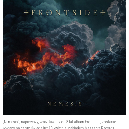
„Nemesis", najnowszy, wyczekiwany od 8 lat album Frontside, zostanie
wydany na całym świecie już 10 kwietnia, nakładem Massacre Records.