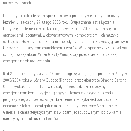
na syntezatorach.
Leap Day to holenderski zespół rockowy o progresywnym i symfonicznym
brzmieniu, założony 29 lutego 2008 roku. Grupa znana jest z łączenia
klasycznych elementów rocka progresywnego lat 70. z nowoczesnymi
aranżacjami i bogatymi, wielowarstwowymi kompozycjami. Ich muzyka
cechuje się złożonymi strukturami, melodyjnymi partiami klawiszy, gitarowym
kunsztem i narracyjnym charakterem utworów. W listopadzie 2025 ukazał się
ich najnowszy album When Gravity Wins, który przedstawia dojrzalsze,
emocjonalne oblicze zespołu.
Red Sand to kanadyjski zespół rocka progresywnego (neo-prog), założony w
2003/2004 roku w Lévis w Québec (Kanada) przez gitarzystę Simona Carona.
Grupa zyskała uznanie fanów na całym świecie dzięki melodyjnym,
emocjonalnym kompozycjom łączącym elementy klasycznego rocka
progresywnego z nowoczesnym brzmieniem. Muzyka Red Sand czerpie
inspiracje z takich legend gatunku jak Pink Floyd, wczesny Marillion czy
Genesis, z charakterystycznymi klawiszami, rozbudowanymi solówkami i
narracyjnymi strukturami utworów.