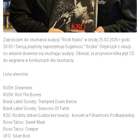
Zapraszam do słuchania audycji "Rock Radio" w środę 25.02.2026 r godz.
20.05 ! Swoją playlistę zaprezentuje Eugeniusz "Siczka" Olejarczyk z okazji...
no właśnie dowiecie się słuchając audycji. Obiecał, że przyniesie kilka płyt CD
do wygrania w konkursach dla słuchaczy.
Lista utworów:
RUSH: Dreamline
RUSH: Roll The Bones
Black Label Society: Trampled Down Below
Black Label Society: Seasons Of Falter
KSU: Rozbity dzban/Ludzie bez twarzy - koncert w Filharmonii Podkarpackiej
Rose Tatoo: Sweet Meat
Rose Tatoo: Creeper
UFO: Silver Bird