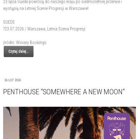
23 lipca Suede powrócą do naszego kraju po siedmioletniej przerwie i
wystąpią na Letniej Scenie Progresji w Warszawie!
SUEDE
?23.07.2026 / Warszawa, Letnia Scena Progresji
źródło: Winiary Bookings
Czytaj dalej...
26 LUT 2026
PENTHOUSE "SOMEWHERE A NEW MOON"