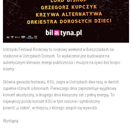
Ustrzycki Festiwal Rockowy to rockowy weekend w Bieszczadach na
stadionie w Ustrzykach Dolnych. To wydarzenie jest budowane na
autentycznym klimacie, energii publiczności i muzyce na żywo bez korpo-
ściemy.
Główna gwiazda festiwalu, KSU, zagra w Ustrzykach dwa razy, w dwóch
zupełnie różnych odsłonach. Pierwszego dnia zaprezentuje wyjątkowy
koncert akustyczny, a drugiego dnia klasyczny set z pełną energią. To
największy polski koncert KSU w tym sezonie i symboliczny
powrót „u siebie”, w miejscu z którego zespół się wywodzi.
Wystąpią: