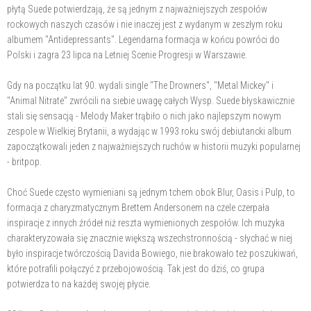
płytą Suede potwierdzają, że są jednym z najważniejszych zespołów
rockowych naszych czasów i nie inaczej jest z wydanym w zeszłym roku
albumem "Antidepressants". Legendarna formacja w końcu powróci do
Polski i zagra 23 lipca na Letniej Scenie Progresji w Warszawie.
Gdy na początku lat 90. wydali single "The Drowners", "Metal Mickey" i
"Animal Nitrate" zwrócili na siebie uwagę całych Wysp. Suede błyskawicznie
stali się sensacją - Melody Maker trąbiło o nich jako najlepszym nowym
zespole w Wielkiej Brytanii, a wydając w 1993 roku swój debiutancki album
zapoczątkowali jeden z najważniejszych ruchów w historii muzyki popularnej
- britpop.
Choć Suede często wymieniani są jednym tchem obok Blur, Oasis i Pulp, to
formacja z charyzmatycznym Brettem Andersonem na czele czerpała
inspiracje z innych źródeł niż reszta wymienionych zespołów. Ich muzyka
charakteryzowała się znacznie większą wszechstronnością - słychać w niej
było inspiracje twórczością Davida Bowiego, nie brakowało też poszukiwań,
które potrafili połączyć z przebojowością. Tak jest do dziś, co grupa
potwierdza to na każdej swojej płycie.