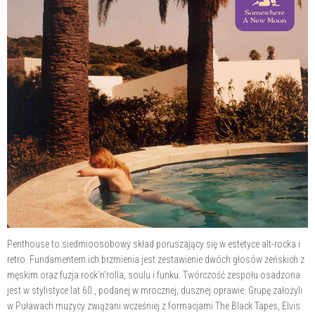
Penthouse to siedmioosobowy skład poruszający się w estetyce alt-rocka i
retro. Fundamentem ich brzmienia jest zestawienie dwóch głosów żeńskich z
męskim oraz fuzja rock'n'rolla, soulu i funku. Twórczość zespołu osadzona
jest w stylistyce lat 60., podanej w mrocznej, dusznej oprawie. Grupę założyli
w Puławach muzycy związani wcześniej z formacjami The Black Tapes, Elvis