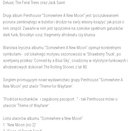
Deluxe, The Feral Trees oraz Jack Saint.
Drugi album Penthouse "Somewhere A New Moon" jest 'poszukiwaniem
pioruna zamkniętego w butelce i drodze na swój własny księżyc' jak pisze o
nim zespół. Zawarte w nim jest spojrzenie na szerokie spektrum gatunków:
dark funk, Brooklyn soul, fragmenty afrobeatu czy bluesa.
Warstwa liryczna albumu "Somewhere A New Moon" operuje konkretnymi
symbolami - od lokalnego motywu sezonowości w 'Strawberry Truck', po
asertywny przekaz 'Conned by a Blue Sky', osadzony w stylistyce funkowych i
afrobeatowych dokonań The Rolling Stones z lat 80.
Singlem promującym nowe wydawnictwo grupy Penthouse "Somewhere A
New Moon" jest utwór 'Theme for Wayfarer'.
"Podróże kochanków.. i zagubiony paszport..." - tak Penthouse mówi o
utworze 'Theme of Wayfarer'.
Lista utworów albumu "Somewhere a New Moon"
1. 'New Moon (no.2)'