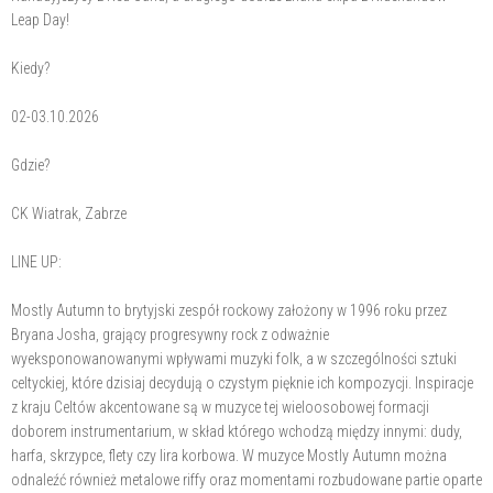
Leap Day!
Kiedy?
02-03.10.2026
Gdzie?
CK Wiatrak, Zabrze
LINE UP:
Mostly Autumn to brytyjski zespół rockowy założony w 1996 roku przez
Bryana Josha, grający progresywny rock z odważnie
wyeksponowanowanymi wpływami muzyki folk, a w szczególności sztuki
celtyckiej, które dzisiaj decydują o czystym pięknie ich kompozycji. Inspiracje
z kraju Celtów akcentowane są w muzyce tej wieloosobowej formacji
doborem instrumentarium, w skład którego wchodzą między innymi: dudy,
harfa, skrzypce, flety czy lira korbowa. W muzyce Mostly Autumn można
odnaleźć również metalowe riffy oraz momentami rozbudowane partie oparte