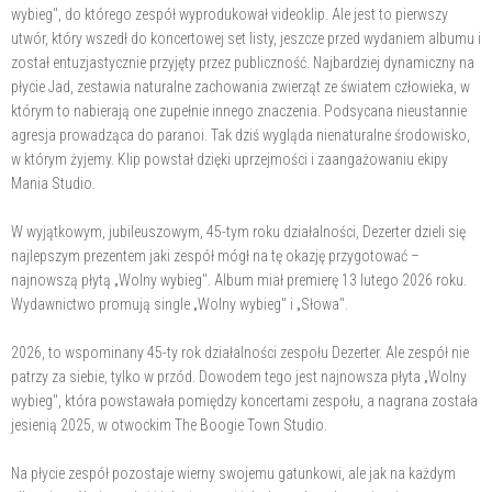
wybieg", do którego zespół wyprodukował videoklip. Ale jest to pierwszy
utwór, który wszedł do koncertowej set listy, jeszcze przed wydaniem albumu i
został entuzjastycznie przyjęty przez publiczność. Najbardziej dynamiczny na
płycie Jad, zestawia naturalne zachowania zwierząt ze światem człowieka, w
którym to nabierają one zupełnie innego znaczenia. Podsycana nieustannie
agresja prowadząca do paranoi. Tak dziś wygląda nienaturalne środowisko,
w którym żyjemy. Klip powstał dzięki uprzejmości i zaangażowaniu ekipy
Mania Studio.
W wyjątkowym, jubileuszowym, 45-tym roku działalności, Dezerter dzieli się
najlepszym prezentem jaki zespół mógł na tę okazję przygotować –
najnowszą płytą „Wolny wybieg". Album miał premierę 13 lutego 2026 roku.
Wydawnictwo promują single „Wolny wybieg" i „Słowa".
2026, to wspominany 45-ty rok działalności zespołu Dezerter. Ale zespół nie
patrzy za siebie, tylko w przód. Dowodem tego jest najnowsza płyta „Wolny
wybieg", która powstawała pomiędzy koncertami zespołu, a nagrana została
jesienią 2025, w otwockim The Boogie Town Studio.
Na płycie zespół pozostaje wierny swojemu gatunkowi, ale jak na każdym