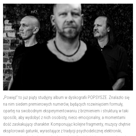
„Powięź” to już piąty studyjny album w dyskografii POPSYSZE. Znalazło się
na nim siedem premierowych numerów, będących rozwinięciem formuły,
opartej na swobodnym eksperymentowaniu z brzmieniem i strukturą w taki
sposób, aby wydobyć z nich osobisty, nieco emocjonalny, a momentami
dość zaskakujący charakter. Komponując kolejne fragmenty, muzycy chętnie
eksplorowali gatunki, wyrastające z tradycji psychodelicznej elektroniki,