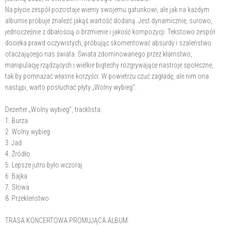
Na płycie zespół pozostaje wierny swojemu gatunkowi, ale jak na każdym
albumie próbuje znaleźć jakąś wartość dodaną. Jest dynamicznie, surowo,
jednocześnie z dbałością o brzmienie i jakość kompozycji. Tekstowo zespół
docieka prawd oczywistych, próbując skomentować absurdy i szaleństwo
otaczającego nas świata. Świata zdominowanego przez kłamstwo,
manipulację rządzących i wielkie bigtechy rozgrywające nastroje społeczne,
tak by pomnażać własne korzyści. W powietrzu czuć zagładę, ale nim ona
nastąpi, warto posłuchać płyty „Wolny wybieg".
Dezerter „Wolny wybieg", tracklista:
1. Burza
2. Wolny wybieg
3. Jad
4. Źródło
5. Lepsze jutro było wczoraj
6. Bajka
7. Słowa
8. Przekleństwo
TRASA KONCERTOWA PROMUJĄCA ALBUM: