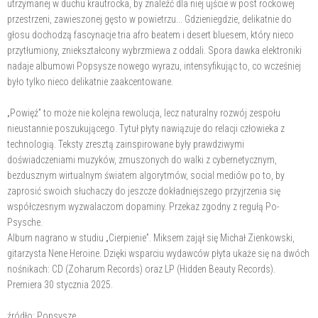
utrzymanej w duchu krautrocka, by znaleźć dla niej ujście w post rockowej
przestrzeni, zawieszonej gęsto w powietrzu... Gdzieniegdzie, delikatnie do
głosu dochodzą fascynacje tria afro beatem i desert bluesem, który nieco
przytłumiony, zniekształcony wybrzmiewa z oddali. Spora dawka elektroniki
nadaje albumowi Popsysze nowego wyrazu, intensyfikując to, co wcześniej
było tylko nieco delikatnie zaakcentowane.
„Powięź” to może nie kolejna rewolucja, lecz naturalny rozwój zespołu
nieustannie poszukującego. Tytuł płyty nawiązuje do relacji człowieka z
technologią. Teksty zresztą zainspirowane były prawdziwymi
doświadczeniami muzyków, zmuszonych do walki z cybernetycznym,
bezdusznym wirtualnym światem algorytmów, social mediów po to, by
zaprosić swoich słuchaczy do jeszcze dokładniejszego przyjrzenia się
współczesnym wyzwalaczom dopaminy. Przekaz zgodny z regułą Po-
Psysche.
Album nagrano w studiu „Cierpienie”. Miksem zajął się Michał Zienkowski,
gitarzysta Nene Heroine. Dzięki wsparciu wydawców płyta ukaże się na dwóch
nośnikach: CD (Zoharum Records) oraz LP (Hidden Beauty Records).
Premiera 30 stycznia 2025.
źródło: Popsysze