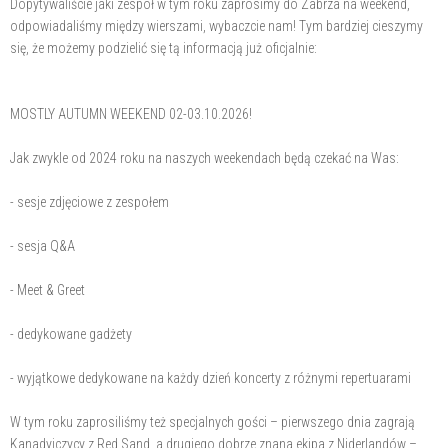
Dopytywaliście jaki zespół w tym roku zaprosimy do Zabrza na weekend,
odpowiadaliśmy między wierszami, wybaczcie nam! Tym bardziej cieszymy
się, że możemy podzielić się tą informacją już oficjalnie:
MOSTLY AUTUMN WEEKEND 02-03.10.2026!
Jak zwykle od 2024 roku na naszych weekendach będą czekać na Was:
- sesje zdjęciowe z zespołem
- sesja Q&A
- Meet & Greet
- dedykowane gadżety
- wyjątkowe dedykowane na każdy dzień koncerty z różnymi repertuarami
W tym roku zaprosiliśmy też specjalnych gości – pierwszego dnia zagrają
Kanadyjczycy z Red Sand, a drugiego dobrze znana ekipa z Niderlandów –