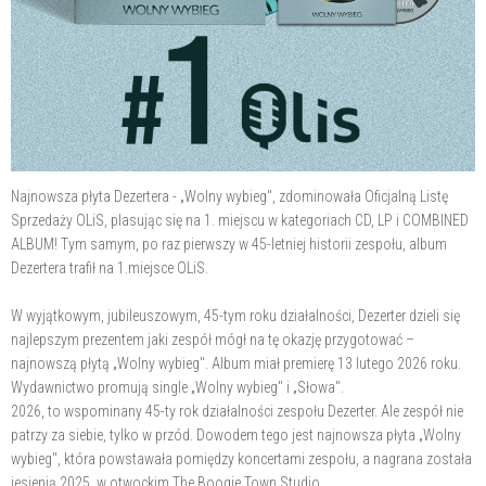
Najnowsza płyta Dezertera - „Wolny wybieg", zdominowała Oficjalną Listę
Sprzedaży OLiS, plasując się na 1. miejscu w kategoriach CD, LP i COMBINED
ALBUM! Tym samym, po raz pierwszy w 45-letniej historii zespołu, album
Dezertera trafił na 1.miejsce OLiS.
W wyjątkowym, jubileuszowym, 45-tym roku działalności, Dezerter dzieli się
najlepszym prezentem jaki zespół mógł na tę okazję przygotować –
najnowszą płytą „Wolny wybieg". Album miał premierę 13 lutego 2026 roku.
Wydawnictwo promują single „Wolny wybieg" i „Słowa".
2026, to wspominany 45-ty rok działalności zespołu Dezerter. Ale zespół nie
patrzy za siebie, tylko w przód. Dowodem tego jest najnowsza płyta „Wolny
wybieg", która powstawała pomiędzy koncertami zespołu, a nagrana została
jesienią 2025, w otwockim The Boogie Town Studio.