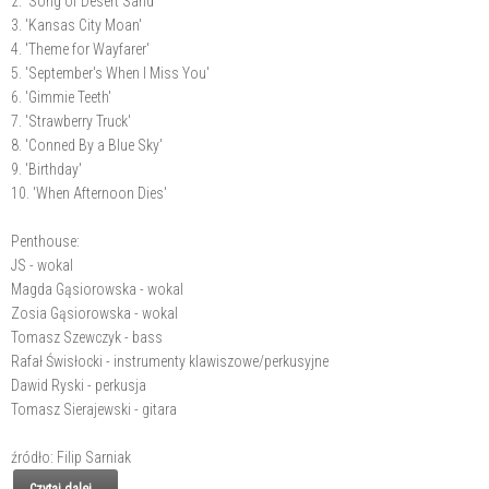
2. 'Song of Desert Sand'
3. 'Kansas City Moan'
4. 'Theme for Wayfarer'
5. 'September's When I Miss You'
6. 'Gimmie Teeth'
7. 'Strawberry Truck'
8. 'Conned By a Blue Sky'
9. 'Birthday'
10. 'When Afternoon Dies'
Penthouse:
JS - wokal
Magda Gąsiorowska - wokal
Zosia Gąsiorowska - wokal
Tomasz Szewczyk - bass
Rafał Świsłocki - instrumenty klawiszowe/perkusyjne
Dawid Ryski - perkusja
Tomasz Sierajewski - gitara
źródło: Filip Sarniak