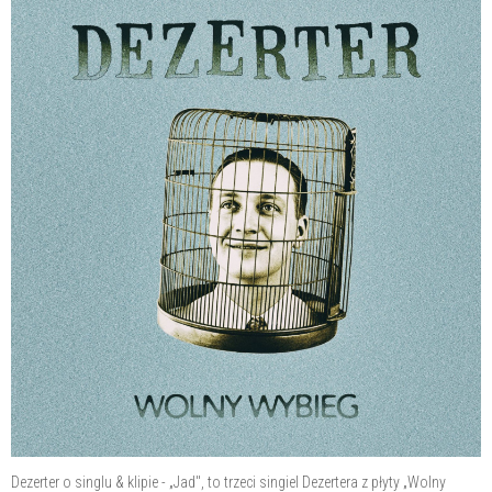
Dezerter o singlu & klipie - „Jad", to trzeci singiel Dezertera z płyty „Wolny