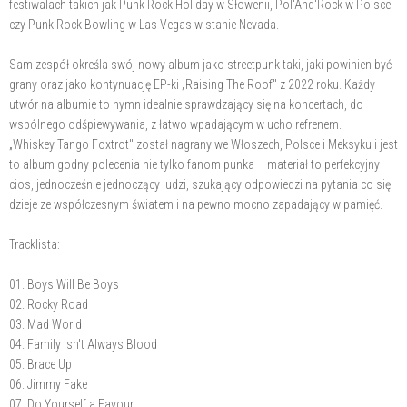
festiwalach takich jak Punk Rock Holiday w Słowenii, Pol'And'Rock w Polsce
czy Punk Rock Bowling w Las Vegas w stanie Nevada.
Sam zespół określa swój nowy album jako streetpunk taki, jaki powinien być
grany oraz jako kontynuację EP-ki „Raising The Roof" z 2022 roku. Każdy
utwór na albumie to hymn idealnie sprawdzający się na koncertach, do
wspólnego odśpiewywania, z łatwo wpadającym w ucho refrenem.
„Whiskey Tango Foxtrot" został nagrany we Włoszech, Polsce i Meksyku i jest
to album godny polecenia nie tylko fanom punka – materiał to perfekcyjny
cios, jednocześnie jednoczący ludzi, szukający odpowiedzi na pytania co się
dzieje ze współczesnym światem i na pewno mocno zapadający w pamięć.
Tracklista:
01. Boys Will Be Boys
02. Rocky Road
03. Mad World
04. Family Isn't Always Blood
05. Brace Up
06. Jimmy Fake
07. Do Yourself a Favour