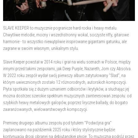
SLAVE KEEPER to muzycznie pogranicze hard rocka i heavy metalu.
Chwytliwe melodie, mocny i wszechstronny wokal, soczyste riffy, gitarowe
harmonie - to wszystko niewątpliwie inspirowane gigantami gatunku, ale
zagrane w swoim własnym, unikalnym stylu.
Slave Keeper powstał w 2014 roku i grał na wielu scenach w Polsce, między
innymi przed takimi zespołami, jak Deep Purple, Nazareth, Jorn czy Absolva.
W 2022 roku zespół wydał swój pierwszy album zatytułowany "Ślad", na
którym uwiecznionych zostało 12 różnorodnych, autorskich kompozycji.
Płyta spotkała się z dużym uznaniem odbiorców i krytyków, a słuchając jej
można dostrzec szerokie spektrum muzycznych zainteresowań zespołu: od
szybkich heavy metalowych galopów, poprzez liryczne ballady, do bogato
zaaranżowanych, wielowarstwowych kompozycji.
Premierę drugiego albumu zespołu pod tytułem "Podwójna gra"
zaplanowano na październik 2025 roku i który stylistycznie będzie
kontynuacją drogi obranej na debiutanckiej płycie. To muzyczna podróż przez