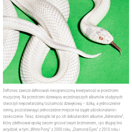
Deftones zawsze definiowali nieograniczoną kreatywność w przestrzeni
muzycznej. Na przestrzeni dziewięciu wcześniejszych albumów studyjnych
stworzyli niepowtarzalną tożsamość dźwiękową – dziką, a jednocześnie
senną, pozostawiając jednocześnie miejsce na ciągłe udoskonalanie i
zaskoczenie. Teraz, dziesiątki lat po ich debiutanckim albumie „Adrenaline”,
który zdefiniował epokę swoim groove'owym brzmieniem, i po długiej linii
arcydzieł, w tym „White Pony” z 2000 roku, „Diamond Eyes” z 2010 roku i