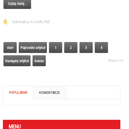
Czytaj dalej...
Subskrybuj to źródło RSS
start
Poprzedni artykuł
1
2
3
4
Strona 1 z 4
Następny artykuł
koniec
POPULARNE
KOMENTARZE
MENU