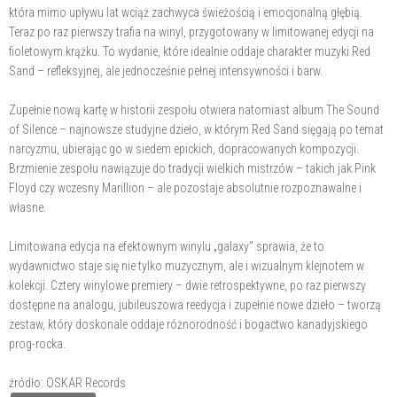
która mimo upływu lat wciąż zachwyca świeżością i emocjonalną głębią.
Teraz po raz pierwszy trafia na winyl, przygotowany w limitowanej edycji na
fioletowym krążku. To wydanie, które idealnie oddaje charakter muzyki Red
Sand – refleksyjnej, ale jednocześnie pełnej intensywności i barw.
Zupełnie nową kartę w historii zespołu otwiera natomiast album The Sound
of Silence – najnowsze studyjne dzieło, w którym Red Sand sięgają po temat
narcyzmu, ubierając go w siedem epickich, dopracowanych kompozycji.
Brzmienie zespołu nawiązuje do tradycji wielkich mistrzów – takich jak Pink
Floyd czy wczesny Marillion – ale pozostaje absolutnie rozpoznawalne i
własne.
Limitowana edycja na efektownym winylu „galaxy" sprawia, że to
wydawnictwo staje się nie tylko muzycznym, ale i wizualnym klejnotem w
kolekcji. Cztery winylowe premiery – dwie retrospektywne, po raz pierwszy
dostępne na analogu, jubileuszowa reedycja i zupełnie nowe dzieło – tworzą
zestaw, który doskonale oddaje różnorodność i bogactwo kanadyjskiego
prog-rocka.
źródło: OSKAR Records