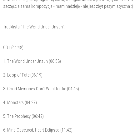
szczęście sama kompozycja - mam nadzieję - nie jest zbyt pesymistyczna :)
Tracklista “The World Under Unsun”:
CD1 (44:48):
1. The World Under Unsun (06:58)
2. Loop of Fate (06:19)
3. Good Memories Don’t Want to Die (04:45)
4. Monsters (04:27)
5. The Prophecy (06:42)
6. Mind Obscured, Heart Eclipsed (11:42)