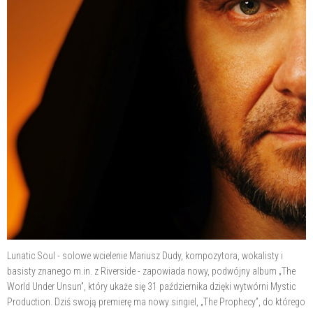
Lunatic Soul - solowe wcielenie Mariusz Dudy, kompozytora, wokalisty i
basisty znanego m.in. z Riverside - zapowiada nowy, podwójny album „The
World Under Unsun”, który ukaże się 31 października dzięki wytwórni Mystic
Production. Dziś swoją premierę ma nowy singiel, „The Prophecy”, do którego