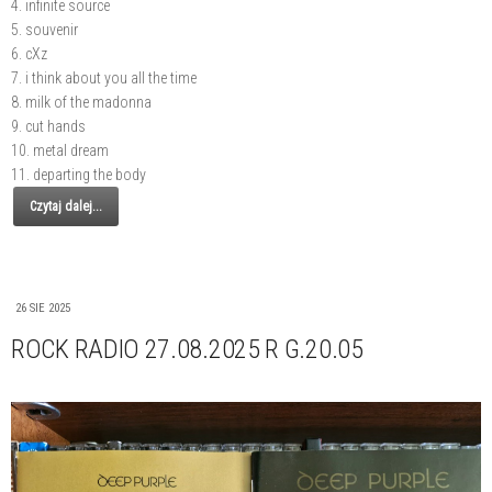
4. infinite source
5. souvenir
6. cXz
7. i think about you all the time
8. milk of the madonna
9. cut hands
10. metal dream
11. departing the body
Czytaj dalej...
26 SIE 2025
ROCK RADIO 27.08.2025 R G.20.05