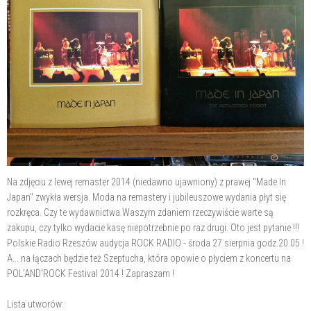
Na zdjęciu z lewej remaster 2014 (niedawno ujawniony) z prawej "Made In
Japan" zwykła wersja. Moda na remastery i jubileuszowe wydania płyt się
rozkręca. Czy te
wydawnictwa Waszym zdaniem rzeczywiście warte są
zakupu, czy tylko wydacie kasę niepotrzebnie po raz drugi. Oto jest pytanie !!!
Polskie Radio Rzeszów audycja ROCK RADIO - środa 27 sierpnia godz.20.05 !
A... na łączach będzie też Szeptucha, która opowie o płyciem z koncertu na
POL'AND'ROCK Festival 2014 ! Zapraszam !
Lista utworów: