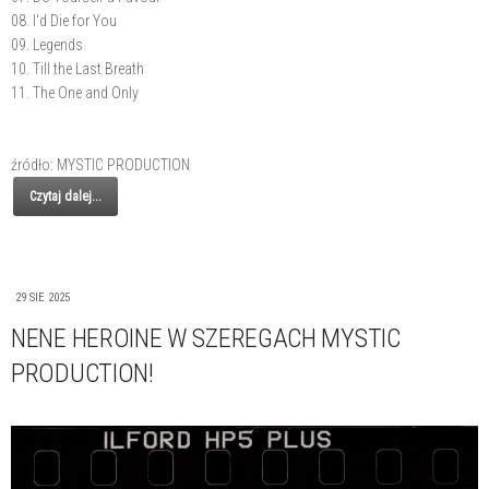
08. I'd Die for You
09. Legends
10. Till the Last Breath
11. The One and Only
źródło: MYSTIC PRODUCTION
Czytaj dalej...
29 SIE 2025
NENE HEROINE W SZEREGACH MYSTIC
PRODUCTION!