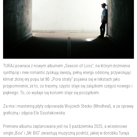
TURAJ powraca z nowym albumem „Season of Loss”, na którym brzmienia
synthpop i new romantic zyskują świeżą, pełną energii odsłonę, przywołując
klimat złotej ery popu lat 80. „Pora straty” pojawia się w tekstach jako
przypomnienie, że to, co tracimy, często staje się zalążkiem czegoś nowego i
pięknego. To, co wydaje się końcem staje się początkiem.
Za mix i mastering płyty odpowiada Wojciech Stecko (Mindheal), a za oprawę
graficzną i zdjęcia Ela Szustakowska.
Premiera albumu zaplanowana jest na 3 października 2025, a wrześniowe
single „Box” i „Mr. BIG” zwiastują muzyczną podróż, jakiej w dorobku Turaja