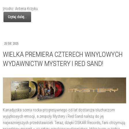
źrodło: Antena Krzyku
Czytaj dalej...
25 SIE 2025
WIELKA PREMIERA CZTERECH WINYLOWYCH
WYDAWNICTW MYSTERY I RED SAND!
Kanadyjska scena rocka progresywnego od lat dostarcza słuchaczom
wyjątkowych emocji, a zespoły Mystery i Red Sand należą do jej
najważniejszych przedstawicieli. Teraz, dzięki OSKAR Records, fani otrzymują
prawdziwy prezent – aż cztery winylowe wydawnictwa, które łączą w sobie