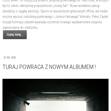
COLD WAR - to muzyczny powrót zespołu powstałego w 1985 roku, w którym
był to okres olbrzymiej popularności „nowej fali". Nowe wcielenie załogi
świadczy o ciągłej ewolucji. Sporo tu wyrazistych gitarowych riffów, ale nadal
można wyczuć odrobinę punkowego i „zimno-falowego" klimatu. Peter Zajdel
muzyk formacji udzielił wywiadu na temat nowego wydawnictwa zespołu.
zapraszamy do odsłuchu.
Czytaj dalej...
31 SIE 2025
TURAJ POWRACA Z NOWYM ALBUMEM !