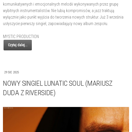
komunikatywnych i emocjonalnych melodii wykonywanych przez grupę
wybitnych instrumentalistów. Nie lubią kompromisów, a jazz traktują
wyłącznie jako punkt wyjścia do tworzenia nowych struktur. Już 3 września
usłyszycie pierwszy singiel, zapowiadający nowy album zespołu.
MYSTIC PRODUCTION
Czytaj dalej...
29 SIE 2025
NOWY SINGIEL LUNATIC SOUL (MARIUSZ
DUDA Z RIVERSIDE)