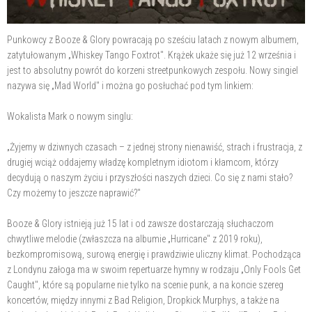
Punkowcy z Booze & Glory powracają po sześciu latach z nowym albumem,
zatytułowanym „Whiskey Tango Foxtrot". Krążek ukaże się już 12 września i
jest to absolutny powrót do korzeni streetpunkowych zespołu. Nowy singiel
nazywa się „Mad World" i można go posłuchać pod tym linkiem:
Wokalista Mark o nowym singlu:
„Żyjemy w dziwnych czasach – z jednej strony nienawiść, strach i frustracja, z
drugiej wciąż oddajemy władzę kompletnym idiotom i kłamcom, którzy
decydują o naszym życiu i przyszłości naszych dzieci. Co się z nami stało?
Czy możemy to jeszcze naprawić?"
Booze & Glory istnieją już 15 lat i od zawsze dostarczają słuchaczom
chwytliwe melodie (zwłaszcza na albumie „Hurricane" z 2019 roku),
bezkompromisową, surową energię i prawdziwie uliczny klimat. Pochodząca
z Londynu załoga ma w swoim repertuarze hymny w rodzaju „Only Fools Get
Caught", które są popularne nie tylko na scenie punk, a na koncie szereg
koncertów, między innymi z Bad Religion, Dropkick Murphys, a także na