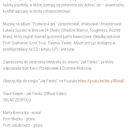
ludzką psychikę, w której ścierają się pierwotne siły dobra i zła – uniwersalny
konflikt wpisany w istotę człowieczeństwa.
Muzykę na album "Podwójna gra" zarejestrował, zmiksował i zmasterował
Łukasz Suszko w Wesoła 24 Studio (Shadow Warrior, Toughness, Rusted
Brain), który zagrał również gościnnie partie klawiszowe. Okładkę wykonał
Piotr Szafraniec (Lost Soul, Trauma, Vader). Album jest już dostępny w
przedsprzedaży na CD i winylu (LP) - link tutaj.
Zapraszamy do obejrzenia teledysku do utworu "Jak Feniks", za który
odpowiada duet Karol Przednowek & Dominik Mokosiej.
Obejrzyj klip do singla "Jak Feniks" na Youtube
https://youtu.be/dw_y3RixiqE
Slave Keeper - Jak Feniks (Official Video)
SKŁAD ZESPOŁU:
Marta Biernacka - wokal
Piotr Miećko - gitara
Piotr Jakubowicz - gitara