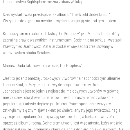
klip autorstwa Sightsphere można zobaczyć tutaj:
Dziś wystartowała przedsprzedaż albumu "The World Under Unsun".
Wszystkie dostępne na mystic.pl wydania znajdują się pod tym linkiem:
Kompozytorem i autorem tekstu „The Prophecy” jest Mariusz Duda, który
zagrał na prawie wszystkich instrumentach. Gościnnie na perkusji wystąpił
Wawrzyniec Dramowicz. Materiał został w większości zrealizowany w
warszawskim studiu Serakos.
Mariusz Duda tak mówi o utworze „The Prophecy”:
„Jest to jeden z bardziej „rockowych” utworów na nadchodzącym albumie
Lunatic Soul, bliższy temu, co zwykle proponowałem w Riverside.
Jednocześnie jest to jeden z najbardziej melodyjnych utworów, w głównej
mierze dzięki chwytliwemu refrenowi. Tekst porusza temat zyskiwania
popularności artysty dopiero po śmierci. Prawdopodobnie wszyscy
zetknęliśmy się z tym zjawiskiem: po śmierci artysty jego twórczość nagle
zyskuje na popularności, pojawiają się nowi fani, a liczba odtworzeń i
sprzedaż albumu rosną. Bohaterem utworu jest więc artysta, który właśnie
dowiedział się, że upragnioną sławę osiągnie dopiero po swojej śmierci. Na