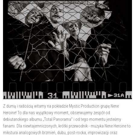
Z dumą i radością witamy na pokładzie Mystic Production grupę Nene
Heroine! To dla nas wyjątkowy moment, obserwujemy zespół od
debiutanckiego albumu „Total Panorama" i od tego momentu jesteśmy
fanami. Dla niewtajemniczonych, krótki przewodnik - muzyka Nene Heroine to
mikstura analogowych brzmień, dubu, post-rocka, improwizacji oraz