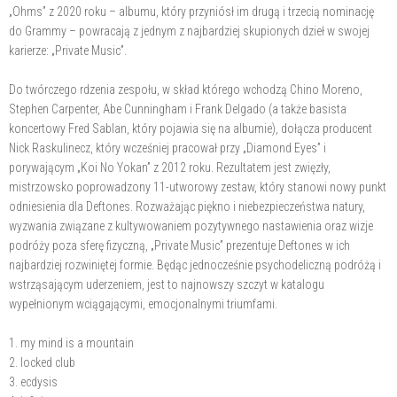
„Ohms” z 2020 roku – albumu, który przyniósł im drugą i trzecią nominację
do Grammy – powracają z jednym z najbardziej skupionych dzieł w swojej
karierze: „Private Music”.
Do twórczego rdzenia zespołu, w skład którego wchodzą Chino Moreno,
Stephen Carpenter, Abe Cunningham i Frank Delgado (a także basista
koncertowy Fred Sablan, który pojawia się na albumie), dołącza producent
Nick Raskulinecz, który wcześniej pracował przy „Diamond Eyes” i
porywającym „Koi No Yokan” z 2012 roku. Rezultatem jest zwięzły,
mistrzowsko poprowadzony 11-utworowy zestaw, który stanowi nowy punkt
odniesienia dla Deftones. Rozważając piękno i niebezpieczeństwa natury,
wyzwania związane z kultywowaniem pozytywnego nastawienia oraz wizje
podróży poza sferę fizyczną, „Private Music” prezentuje Deftones w ich
najbardziej rozwiniętej formie. Będąc jednocześnie psychodeliczną podróżą i
wstrząsającym uderzeniem, jest to najnowszy szczyt w katalogu
wypełnionym wciągającymi, emocjonalnymi triumfami.
1. my mind is a mountain
2. locked club
3. ecdysis