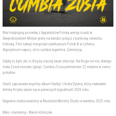
Weź tradycyjną piosenkę z Appalachów.Polską wersję osadź w
Świętokrzyskiem.Motyw grany na bandżo połącz z punkową orkiestrą
folkową. Film nakręć nieopodal sanktuarium Polski B w Licheniu.
Algorytmom napisz, że to cumbia argentina. Zamieszaj.
Gdyby to było złe, to Bóg by inaczej świat stworzył. Ale Boga nie ma, dlatego
mała Zosia musiała zginąć. Cumbia Zosia premierowo 22 sierpnia w samo
południe.
Utwór zapowiada wspólny album Hańby! i Hioba Dylana, który nakładem
Anteny Krzyku ukaże się w pierwszych tygodniach 2026 roku.
Nagrania zrealizowaliśmy w Mustache Ministry Studio w kwietniu 2025 roku.
Miks i mastering - Marcin Klimczak