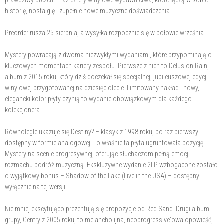
historię, nostalgię i zupełnie nowe muzyczne doświadczenia.
Preorder rusza 25 sierpnia, a wysyłka rozpocznie się w połowie września.
Mystery powracają z dwoma niezwykłymi wydaniami, które przypominają o
kluczowych momentach kariery zespołu. Pierwsze z nich to Delusion Rain,
album z 2015 roku, który dziś doczekał się specjalnej, jubileuszowej edycji
winylowej przygotowanej na dziesięciolecie. Limitowany nakład i nowy,
elegancki kolor płyty czynią to wydanie obowiązkowym dla każdego
kolekcjonera.
Równolegle ukazuje się Destiny? – klasyk z 1998 roku, po raz pierwszy
dostępny w formie analogowej. To właśnie ta płyta ugruntowała pozycję
Mystery na scenie progresywnej, oferując słuchaczom pełną emocji i
rozmachu podróż muzyczną. Ekskluzywne wydanie 2LP wzbogacone zostało
o wyjątkowy bonus – Shadow of the Lake (Live in the USA) – dostępny
wyłącznie na tej wersji.
Nie mniej ekscytująco prezentują się propozycje od Red Sand. Drugi album
grupy, Gentry z 2005 roku, to melancholijna, neoprogressive'owa opowieść,