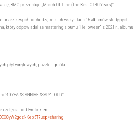
 okazję, BMG prezentuje „March Of Time (The Best Of 40 Years)".
ane przez zespół pochodzące z ich wszystkich 16 albumów studyjnych.
, który odpowiadał za mastering albumu "Helloween" z 2021 r., albumu
h płyt winylowych, puzzle i grafiki.
sieni "40 YEARS ANNIVERSARY TOUR".
 i zdjęcia pod tym linkiem:
sl20E0OyW2gdzNKeb5T?usp=sharing