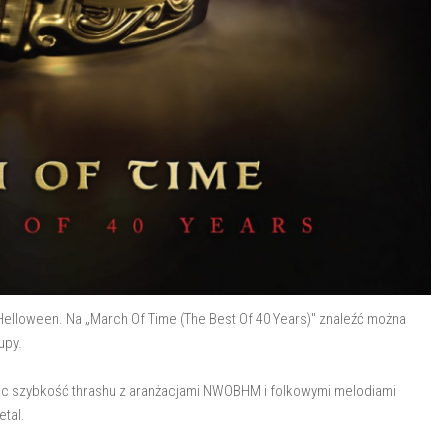
elloween. Na „March Of Time (The Best Of 40 Years)" znaleźć można
upy.
ząc szybkość thrashu z aranżacjami NWOBHM i folkowymi melodiami
etal.