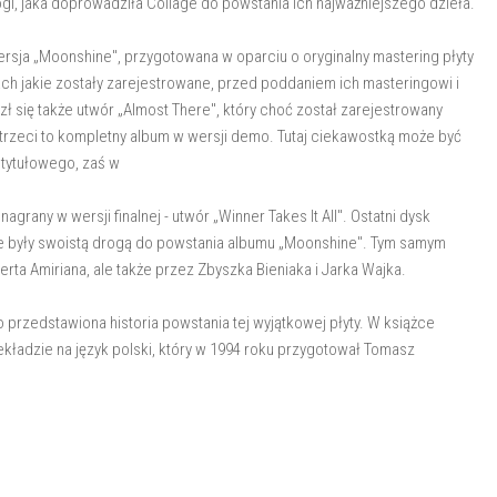
ogi, jaka doprowadziła Collage do powstania ich najważniejszego dzieła.
sja „Moonshine", przygotowana w oparciu o oryginalny mastering płyty
ach jakie zostały zarejestrowane, przed poddaniem ich masteringowi i
ł się także utwór „Almost There", który choć został zarejestrowany
k trzeci to kompletny album w wersji demo. Tutaj ciekawostką może być
 tytułowego, zaś w
nagrany w wersji finalnej - utwór „Winner Takes It All". Ostatni dysk
tóre były swoistą drogą do powstania albumu „Moonshine". Tym samym
rta Amiriana, ale także przez Zbyszka Bieniaka i Jarka Wajka.
rzedstawiona historia powstania tej wyjątkowej płyty. W książce
ekładzie na język polski, który w 1994 roku przygotował Tomasz