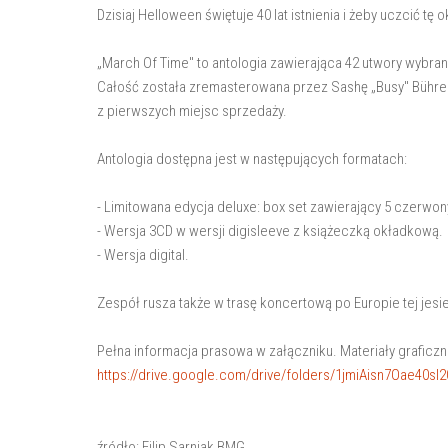
Dzisiaj Helloween świętuje 40 lat istnienia i żeby uczcić tę
„March Of Time" to antologia zawierająca 42 utwory wybr
Całość została zremasterowana przez Sashę „Busy" Bührena
z pierwszych miejsc sprzedaży.
Antologia dostępna jest w następujących formatach:
- Limitowana edycja deluxe: box set zawierający 5 czerwonyc
- Wersja 3CD w wersji digisleeve z książeczką okładkową.
- Wersja digital.
Zespół rusza także w trasę koncertową po Europie tej je
Pełna informacja prasowa w załączniku. Materiały graficzne
https://drive.google.com/drive/folders/1jmiAisn7Oae40
źródło: Filip Sarniak BMG