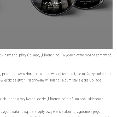
e klasycznej płyty Collage, „Moonshine". Wydawnictwo można zamawiać
ię przełomowy w dorobku warszawskiej formacji, ale także zyskał status
ewięćdziesiątych. Nagrywany w Holandii album stał się dla Collage
h jak Japonia czy Korea, gdzie „Moonshine" trafił na półki sklepowe.
n przygotowała nową, czteropłytową wersję albumu, zgodnie z jego