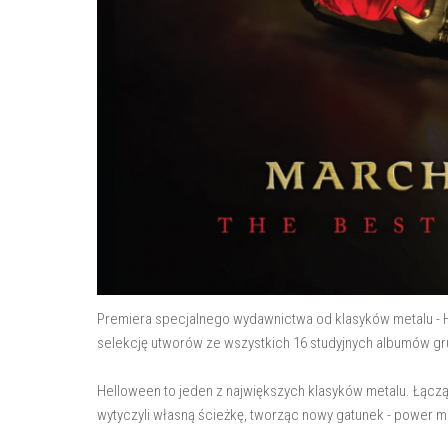
Premiera specjalnego wydawnictwa od klasyków metalu - H
selekcję utworów ze wszystkich 16 studyjnych albumów gr
Helloween to jeden z największych klasyków metalu. Łąc
wytyczyli własną ścieżkę, tworząc nowy gatunek - power m