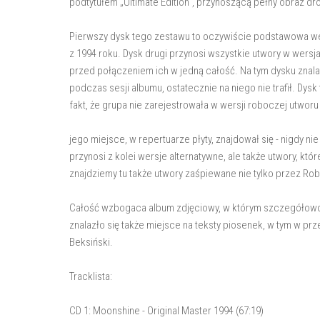
podtytułem „Ultimate Edition", przynoszącą pełny obraz dr
Pierwszy dysk tego zestawu to oczywiście podstawowa wer
z 1994 roku. Dysk drugi przynosi wszystkie utwory w wersj
przed połączeniem ich w jedną całość. Na tym dysku znalaz
podczas sesji albumu, ostatecznie na niego nie trafił. Dys
fakt, że grupa nie zarejestrowała w wersji roboczej utworu
jego miejsce, w repertuarze płyty, znajdował się - nigdy nie 
przynosi z kolei wersje alternatywne, ale także utwory, k
znajdziemy tu także utwory zaśpiewane nie tylko przez Robe
Całość wzbogaca album zdjęciowy, w którym szczegółowo p
znalazło się także miejsce na teksty piosenek, w tym w prz
Beksiński.
Tracklista:
CD 1: Moonshine - Original Master 1994 (67:19)