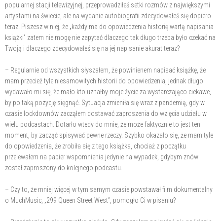
popularnej stacji telewizyjnej, przeprowadziłeś setki rozmów z największymi
artystami na świecie, ale na wydanie autobiografii zdecydowałeś się dopiero
teraz. Piszesz w niej, że „każdy ma do opowiedzenia historię wartą napisania
książki” zatem nie mogę nie zapytać dlaczego tak długo trzeba było czekać na
Twoją i dlaczego zdecydowałeś się na jej napisanie akurat teraz?
– Regularnie od wszystkich słyszałem, że powinienem napisać książkę, że
mam przecież tyle niesamowitych historii do opowiedzenia, jednak długo
wydawało mi się, że mało kto uznałby moje życie za wystarczająco ciekawe,
by po taką pozycję sięgnąć. Sytuacja zmieniła się wraz z pandemią, gdy w
czasie lockdownów zacząłem dostawać zaproszenia do wzięcia udziału w
wielu podcastach. Dotarło wtedy do mnie, że może faktycznie to jest ten
moment, by zacząć spisywać pewne rzeczy. Szybko okazało się, że mam tyle
do opowiedzenia, że zrobiła się z tego książka, chociaż z początku
przelewałem na papier wspomnienia jedynie na wypadek, gdybym znów
został zaproszony do kolejnego podcastu.
– Czy to, że mniej więcej w tym samym czasie powstawał film dokumentalny
o MuchMusic, „299 Queen Street West”, pomogło Ci w pisaniu?