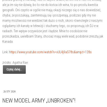
ale ja im się nie dziwię, bo to nie do końca ich wina, to po prostu kwestia
geografii. Oni często w ogóle nie mają okazji niczego się o nas dowiedzieć,
chyba, że poszukają, zainteresują się i poszperają, podczas gdy my nie
mamy możliwości nie wiedzieć tak dużo o nich, skoro równolegle z naszymi
oglądamy ich kanały w telewizji i słuchamy tego, co proponują ich DJ-e w
radiach. Ten wpływ oczywiście jest i będzie. Mnie to osobiście nie
przeszkadza, uwielbiam Stany, chociaż mają wiele wad, podobnie zresztą jak
Kanada.
Link:
https://www.youtube.com/watch?v=xUL4j9aS78s&amp;t=128s
źródło: Agatha Rae
Czytaj dalej...
26 STY 2024
NEW MODEL ARMY „UNBROKEN"!