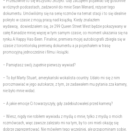
– Przedziwnie to się wszystko złożyło. Gdy zacząłem pojawiać się gościnnie
w różnych podcastach, zadzwonił do mnie Sean Menard, reżyser tego
dokumentu. Umówiliśmy się na serię rozmów na temat stacji i to się idealnie
pokryło w czasie z moją pracą nad książką. Kiedy znalazłem
wydawcę, dowiedziałem się, że 299 Queen Street West będzie pokazywany w
całej Kanadzie mniej więcej w tym samym czasie, co moment ukazania się na
rynku A Happy Has-Been. Finalnie, premiera mojej autobiografii zbiegła się w
czasie z torontońską premierą dokumentu a ja pojechałem w trasę
promocyjną jednocześnie i filmu i książki.
– Pamiętasz swój zupełnie pierwszy wywiad?
– To był Marty Stuart, amerykański wokalista country. Udało mi się z nim
porozmawiać w jego autokarze, z tym, że zadawałem mu pytania zza kamery,
nie było mnie widać.
– A jakie emocje Ci towarzyszyły, gdy zadebiutowałeś przed kamerą?
– Wiesz, nigdy nie robiłem wywiadu z myślą o mnie, tylko z myślą o moich
rozmówcach, więc zawsze zależało mi na tym, by to oni mieli okazję się
dobrze zaprezentować. Nie mówiłem tego wcześniej, ale przypominam sobie,