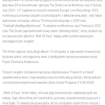
Następstwem ich doskonale przyjętych koncertów podczas europejskiej trasy
były dwie EP-ki koncertowe: cyfrowa The Smile Live at Montreux Jazz Festival,
July 2022 i 12” nagrana w różnych miastach Europe: Live Recordings 2022,
na której poza kompozycjami pochodzącymi z debiutanckiej płyty - jest także
wykonanie solowego utworu Thoma pochodzącego z 2009 roku
"FeelingPulledApartByHorses". To właśnie na Montreux Jazz Festival w 2022
roku The Smail zaprezentowali nowy utwór „Bending Hectic”, który znalazł się
na najnowszym albumie "Wall Of Eyes" będąc jednocześnie pierwszym
udostępnionym singlem.
The Smile ogłosili swój drugi album 13 listopada, a zapowiedzi towarzyszył
tytułowy utwór udostępniony wraz z teledyskiem wyreżyserowanym przez
Paula Thomasa Andersona.
Trzecim singlem została kompozycja zatytułowana "Friend of a Friend"
opublikowana wraz z zapowiedzią trasy koncertowej podczas, której jednym
z przystanków będzie warszawska Letnia Scena Progresji (14.08.2024)!
„"Wall of Eyes" brzmi lekko, chociaż jego brzmienie do najłatwiejszych nie
należy. Jego atmosfera jest swobodna, jazzowa, a każda kompozycja jest z
innej bajki. To kalejdoskopowa płyta, która za każdym razem brzmi inaczej i