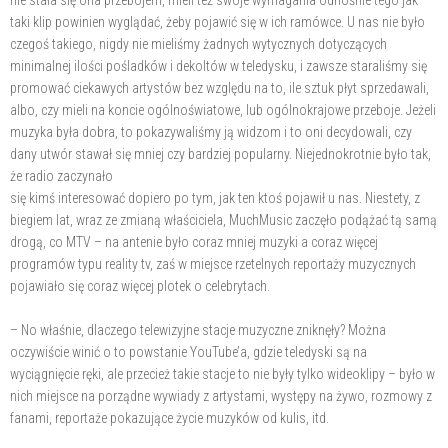
nie stała się ona przebojem, mieli też swoje wymagania odnośnie tego jak
taki klip powinien wyglądać, żeby pojawić się w ich ramówce. U nas nie było
czegoś takiego, nigdy nie mieliśmy żadnych wytycznych dotyczących
minimalnej ilości pośladków i dekoltów w teledysku, i zawsze staraliśmy się
promować ciekawych artystów bez względu na to, ile sztuk płyt sprzedawali,
albo, czy mieli na koncie ogólnoświatowe, lub ogólnokrajowe przeboje. Jeżeli
muzyka była dobra, to pokazywaliśmy ją widzom i to oni decydowali, czy
dany utwór stawał się mniej czy bardziej popularny. Niejednokrotnie było tak,
że radio zaczynało
się kimś interesować dopiero po tym, jak ten ktoś pojawił u nas. Niestety, z
biegiem lat, wraz ze zmianą właściciela, MuchMusic zaczęło podążać tą samą
drogą, co MTV – na antenie było coraz mniej muzyki a coraz więcej
programów typu reality tv, zaś w miejsce rzetelnych reportaży muzycznych
pojawiało się coraz więcej plotek o celebrytach.
– No właśnie, dlaczego telewizyjne stacje muzyczne zniknęły? Można
oczywiście winić o to powstanie YouTube’a, gdzie teledyski są na
wyciągnięcie ręki, ale przecież takie stacje to nie były tylko wideoklipy – było w
nich miejsce na porządne wywiady z artystami, występy na żywo, rozmowy z
fanami, reportaże pokazujące życie muzyków od kulis, itd.