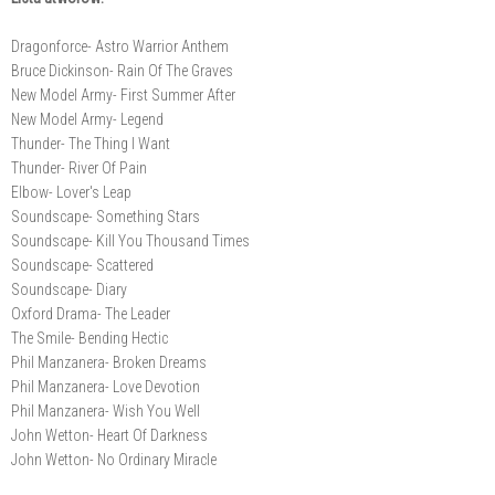
Dragonforce- Astro Warrior Anthem
Bruce Dickinson- Rain Of The Graves
New Model Army- First Summer After
New Model Army- Legend
Thunder- The Thing I Want
Thunder- River Of Pain
Elbow- Lover's Leap
Soundscape- Something Stars
Soundscape- Kill You Thousand Times
Soundscape- Scattered
Soundscape- Diary
Oxford Drama- The Leader
The Smile- Bending Hectic
Phil Manzanera- Broken Dreams
Phil Manzanera- Love Devotion
Phil Manzanera- Wish You Well
John Wetton- Heart Of Darkness
John Wetton- No Ordinary Miracle