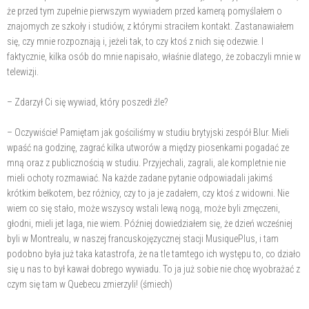
że przed tym zupełnie pierwszym wywiadem przed kamerą pomyślałem o
znajomych ze szkoły i studiów, z którymi straciłem kontakt. Zastanawiałem
się, czy mnie rozpoznają i, jeżeli tak, to czy ktoś z nich się odezwie. I
faktycznie, kilka osób do mnie napisało, właśnie dlatego, że zobaczyli mnie w
telewizji.
– Zdarzył Ci się wywiad, który poszedł źle?
– Oczywiście! Pamiętam jak gościliśmy w studiu brytyjski zespół Blur. Mieli
wpaść na godzinę, zagrać kilka utworów a między piosenkami pogadać ze
mną oraz z publicznością w studiu. Przyjechali, zagrali, ale kompletnie nie
mieli ochoty rozmawiać. Na każde zadane pytanie odpowiadali jakimś
krótkim bełkotem, bez różnicy, czy to ja je zadałem, czy ktoś z widowni. Nie
wiem co się stało, może wszyscy wstali lewą nogą, może byli zmęczeni,
głodni, mieli jet laga, nie wiem. Później dowiedziałem się, że dzień wcześniej
byli w Montrealu, w naszej francuskojęzycznej stacji MusiquePlus, i tam
podobno była już taka katastrofa, że na tle tamtego ich występu to, co działo
się u nas to był kawał dobrego wywiadu. To ja już sobie nie chcę wyobrażać z
czym się tam w Quebecu zmierzyli! (śmiech)