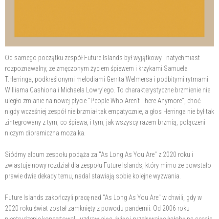
Od samego początku zespół Future Islands był wyjątkowy i natychmiast
rozpoznawalny, ze zmęczonym życiem śpiewem i krzykami Samuela
T.Herringa, podkreślonymi melodiami Gerrita Welmersa i podbitymi rytmami
Williama Cashiona i Michaela Lowry’ego. To charakterystyczne brzmienie nie
uległo zmianie na nowej płycie "People Who Aren’t There Anymore", choć
nigdy wcześniej zespół nie brzmiał tak empatycznie, a głos Herringa nie był tak
zintegrowany z tym, co śpiewa, i tym, jak wszyscy razem brzmią, połączeni
niczym dioramiczna mozaika.
Siódmy album zespołu podąża za "As Long As You Are" z 2020 roku i
zwiastuje nowy rozdział dla zespołu Future Islands, który mimo że powstało
prawie dwie dekady temu, nadal stawiają sobie kolejne wyzwania.
Future Islands zakończyli pracę nad "As Long As You Are" w chwili, gdy w
2020 roku świat został zamknięty z powodu pandemii. Od 2006 roku