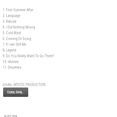
1. First Summer After
2. Language
3. Reload
4. I Did Nothing Wrong
5. Cold Wind
6. Coming Or Going
7. If I am Still Me
8. Legend
9. Do You Really Want To Go There?
10. Idumea
11. Deserters
źródło: MYSTIC PRODUCTION
Czytaj dalej...
26 STY 2024