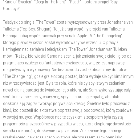
"King of Sweden", "Deep In The Night", "Peach" i ostatni singiel "Say
Goodbye”.
Teledysk do singla "The Tower" został wyreżyserowany przez Jonathana van
Tullekena (Top Boy, Shogun). To już drugi wspólny projekt van Tullekena i
Herringa - obaj współpracowali przy serialu Apple TV "The Changeling",
którego pierwszy sezon został wyemitowany we wrześniu. O pracy z
Herringiem nad serialem i teledyskiem "The Tower" Jonathan van Tulleken
mówi: "Każdy, kto widział Sama na scenie, jak zmienia swoje ciało i głos od
przejmująco czułego do fantastycznie wściekłego, wie, że jest naprawdę
magnetycznym wykonawcą. Nie bez powodu został obsadzony do roli w
"The Changeling", gdzie gra złożoną postać, która wydaje się być kimś innym
niż w rzeczywistości jest. Była to rola, która nie byłaby łatwym zadaniem
nawet dla najbardziej doświadczonego aktora, ale Sam, wykorzystując cały
swój kunszt sceniczny, charyzmę, spryt i naturalną empatię, absolutnie
doskonale ją zagrał, tworząc porywającą kreację. Świetnie było pracować z
kimś, kto doszedł do aktorstwa poprzez swoją osobowość, którą zbudował
w swojej muzyce. Współpraca nad teledyskiem z zespołem była czystą
przyjemnością, szczególnie w przypadku wideo, które eksploruje dwoistość
światła i ciemności, dosłownie i w przenośni. Znalezienie tego samego
urzekającego, nawiedzającego występu, ale tym razem z utworem jako