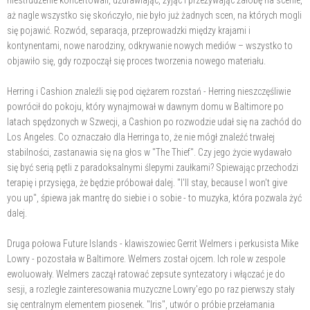
niestrudzenie koncertowali, uzdrawiając, żyjąc i przeżywając żałobę na scenie,
aż nagle wszystko się skończyło, nie było już żadnych scen, na których mogli
się pojawić. Rozwód, separacja, przeprowadzki między krajami i
kontynentami, nowe narodziny, odkrywanie nowych mediów – wszystko to
objawiło się, gdy rozpoczął się proces tworzenia nowego materiału.
Herring i Cashion znaleźli się pod ciężarem rozstań - Herring nieszczęśliwie
powrócił do pokoju, który wynajmował w dawnym domu w Baltimore po
latach spędzonych w Szwecji, a Cashion po rozwodzie udał się na zachód do
Los Angeles. Co oznaczało dla Herringa to, że nie mógł znaleźć trwałej
stabilności, zastanawia się na głos w "The Thief". Czy jego życie wydawało
się być serią pętli z paradoksalnymi ślepymi zaułkami? Spiewając przechodzi
terapię i przysięga, że będzie próbował dalej. "I'll stay, because I won't give
you up", śpiewa jak mantrę do siebie i o sobie - to muzyka, która pozwala żyć
dalej.
Druga połowa Future Islands - klawiszowiec Gerrit Welmers i perkusista Mike
Lowry - pozostała w Baltimore. Welmers został ojcem. Ich role w zespole
ewoluowały. Welmers zaczął ratować zepsute syntezatory i włączać je do
sesji, a rozległe zainteresowania muzyczne Lowry'ego po raz pierwszy stały
się centralnym elementem piosenek. "Iris", utwór o próbie przełamania