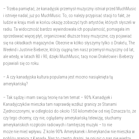
– Trzeba pamiętać, że kanadyjski przemysł muzyczny istniał przed MuchMusic
i istnieje nadal, już po MuchMusic. To, co należy przypisać stacji to fakt, że
ludzie w kraju mieli w końcu okazję zobaczyć tych artystów, których słyszeli w
radiu. Ta widoczność bardzo wywindowała ich popularność, pomagała im
sprzedawać więcej płyt, organizować dłuższe trasy muzyczne, czy pojawiać
się na okładkach magazynów. Obecnie w kółko słyszymy tylko o Drake’u, The
Weeknd i Justinie Bieberze, którzy ciągną ten nasz przemysł muzyczny od lat,
ale wtedy, w latach 80 i 90, dzięki MuchMusic, tacy nowi Drake’owie i Bieberzy
pojawiali się co roku.
– A czy kanadyjska kultura popularna jest mocno nasiąknięta tą
amerykańską?
– Tak sądzę i mam swoją teorię na ten temat – 90% Kanadyjek i
Kanadyjczyków mieszka tam naprawdę wzdłuż granicy ze Stanami
Zjednoczonymi, w odległości do około 150 kilometrów od niej.Oznacza to, że
czy tego chcemy, czy nie, oglądamy amerykańską telewizję, słuchamy
amerykańskich rozgłośni radiowych i tamtejszej muzyki – to nie
może nie mieć wpływu. Z kolei 90% Amerykanek i Amerykanów nie mieszka w
pobliżu granicy z Kanadą. Nas to często drażni, że oni nic o nas nie wiedzą,