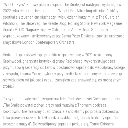
"Wall Of Eyes" – nowy album zespołu The Smile jest następcą wydanego w
2022 roku debiutanckiego albumu "A Light For Attracting Attention", który
spotkał się z uznaniem słuchaczy i wielu dziennikarzy m.in. z The Guardian,
Pitchfork, The Observer, The Needle Drop, Rolling Stone, New York Magazine,
Uncut i MOJO. Nagrany między Oxfordem a Abbey Road Studios, został
wyprodukowany i zmiksowany przez Sama Petts-Daviesa i zawiera aranżacje
smyczkowe London Contemporary Orchestra.
Historia tego niezwykłego projektu rozpoczęła się w 2021 roku. Jonny
Greenwood, gitarzysta brytyjskiej grupy Radiohead, wykorzystując czas
przymusowej separacji od fanów, postanowił zaprosić do współpracy kolegę
z zespołu, Thoma Yorke’a. „Jonny przyszedł z kilkoma pomysłami, a że ja go
nie widziałem od jakiegoś czasu, zacząłem zastanawiać się, co mogę z tym
zrobić?
To było naprawdę miłe” - wspomina lider Radiohead, zaś Greenwood dodaje:
„The Smile powstał z chęci pracy nad muzyką z Thomem podczas
lockdownu. Nie mieliśmy dużo czasu, ale chcieliśmy po prostu dokończyć
kilka piosenek razem. To był bardzo szybki start, jednak to dobry sposób na
tworzenie muzyki”. Do współpracy zaprosili perkusistę, Toma Skinnera,