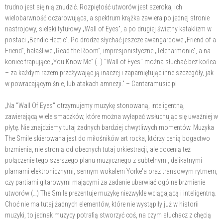
trudno jest się nią znudzić. Rozpiętość utworów jest szeroka, ich
wielobarwność oczarowująca, a spektrum krążka zawiera po jednej stronie
nastrojowy, sielski tytułowy „Wall of Eyes”, a po drugiej świetny kataklizm w
postaci „Bendic Hectic”. Po drodze słychać jeszcze awangardowe „Friend of a
Friend”, hałaśliwe „Read the Room”, impresjonistyczne „Teleharmonic”, a na
koniec frapujące „You Know Me” (…) "Wall of Eyes" można słuchać bez końca
– za każdym razem przeżywając ją inaczej i zapamiętując inne szczegóły, jak
w powracającym śnie, lub atakach amnezji.” – Cantaramusic.pl
„Na "Wall Of Eyes" otrzymujemy muzykę stonowaną, inteligentną,
zawierającą wiele smaczków, które można wyłapać wsłuchując się uważniej w
płytę. Nie znajdziemy tutaj żadnych bardziej chwytliwych momentów. Muzyka
The Smile skierowana jest do miłośników art rocka, którzy cenią bogactwo
brzmienia, nie stronią od obecnych tutaj orkiestracji, ale docenią też
połączenie tego szerszego planu muzycznego z subtelnymi, delikatnymi
plamami elektronicznymi, sennym wokalem Yorke'a oraz transowym rytmem,
czy partiami gitarowymi mającymi za zadanie ubarwiać ogólne brzmienie
utworów (…) The Smile prezentuje muzykę niezwykle wciągającą i inteligentną.
Choć nie ma tutaj żadnych elementów, które nie wystąpiły już w historii
muzyki, to jednak muzycy potrafią stworzyć coś, na czym słuchacz z chęcią