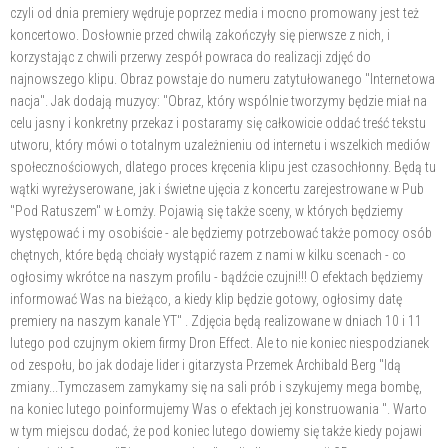
czyli od dnia premiery wędruje poprzez media i mocno promowany jest też
koncertowo. Dosłownie przed chwilą zakończyły się pierwsze z nich, i
korzystając z chwili przerwy zespół powraca do realizacji zdjęć do
najnowszego klipu. Obraz powstaje do numeru zatytułowanego "Internetowa
nacja". Jak dodają muzycy: "Obraz, który wspólnie tworzymy będzie miał na
celu jasny i konkretny przekaz i postaramy się całkowicie oddać treść tekstu
utworu, który mówi o totalnym uzależnieniu od internetu i wszelkich mediów
społecznościowych, dlatego proces kręcenia klipu jest czasochłonny. Będą tu
wątki wyreżyserowane, jak i świetne ujęcia z koncertu zarejestrowane w Pub
"Pod Ratuszem" w Łomży. Pojawią się także sceny, w których będziemy
występować i my osobiście - ale będziemy potrzebować także pomocy osób
chętnych, które będą chciały wystąpić razem z nami w kilku scenach - co
ogłosimy wkrótce na naszym profilu - bądźcie czujni!!! O efektach będziemy
informować Was na bieżąco, a kiedy klip będzie gotowy, ogłosimy datę
premiery na naszym kanale YT" . Zdjęcia będą realizowane w dniach 10 i 11
lutego pod czujnym okiem firmy Dron Effect. Ale to nie koniec niespodzianek
od zespołu, bo jak dodaje lider i gitarzysta Przemek Archibald Berg "Idą
zmiany...Tymczasem zamykamy się na sali prób i szykujemy mega bombę,
na koniec lutego poinformujemy Was o efektach jej konstruowania ". Warto
w tym miejscu dodać, że pod koniec lutego dowiemy się także kiedy pojawi