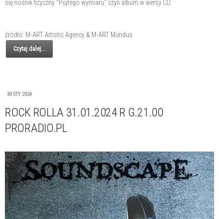
się nośnik fizyczny "Piątego wymiaru" czyli album w wersji CD.
źródło: M-ART Artistic Agency & M-ART Mundus
Czytaj dalej...
30 STY 2024
ROCK ROLLA 31.01.2024 R G.21.00
PRORADIO.PL