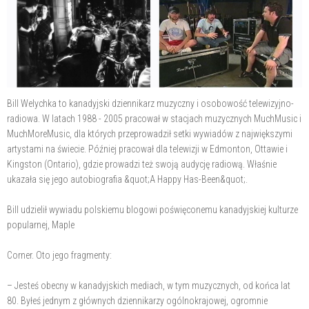
Bill Welychka to kanadyjski dziennikarz muzyczny i osobowość telewizyjno-
radiowa. W latach 1988 - 2005 pracował w stacjach muzycznych MuchMusic i
MuchMoreMusic, dla których przeprowadził setki wywiadów z największymi
artystami na świecie. Później pracował dla telewizji w Edmonton, Ottawie i
Kingston (Ontario), gdzie prowadzi też swoją audycję radiową. Właśnie
ukazała się jego autobiografia &quot;A Happy Has-Been&quot;.
Bill udzielił wywiadu polskiemu blogowi poświęconemu kanadyjskiej kulturze
popularnej, Maple
Corner. Oto jego fragmenty:
– Jesteś obecny w kanadyjskich mediach, w tym muzycznych, od końca lat
80. Byłeś jednym z głównych dziennikarzy ogólnokrajowej, ogromnie