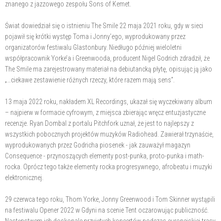
znanego z jazzowego zespołu Sons of Kemet.
Świat dowiedział się o istnieniu The Smile 22 maja 2021 roku, gdy w sieci
pojawił się krótki występ Toma i Jonny’ego, wyprodukowany przez
organizatorów festiwalu Glastonbury. Niedługo później wieloletni
współpracownik Yorke’a i Greenwooda, producent Nigel Godrich zdradził, że
The Smile ma zarejestrowany materiał na debiutancką płytę, opisując ją jako
„…ciekawe zestawienie różnych rzeczy, które razem mają sens”.
13 maja 2022 roku, nakładem XL Recordings, ukazał się wyczekiwany album
– najpierw w formacie cyfrowym, z miejsca zbierając wręcz entuzjastyczne
recenzje. Ryan Dombal z portalu Pitchfork uznał, że jest to najlepszy z
wszystkich pobocznych projektów muzyków Radiohead. Zawierał trzynaście,
wyprodukowanych przez Godricha piosenek - jak zauważył magazyn
Consequence - przynoszących elementy post-punka, proto-punka i math-
rocka. Oprócz tego także elementy rocka progresywnego, afrobeatu i muzyki
elektronicznej.
29 czerwca tego roku, Thom Yorke, Jonny Greenwood i Tom Skinner wystąpili
na festiwalu Opener 2022 w Gdyni na scenie Tent oczarowując publiczność.