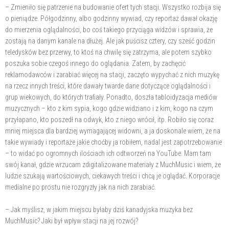
– Zmieniło się patrzenie na budowanie ofert tych stacji. Wszystko rozbija się
o pieniądze. Półgodzinny, albo godzinny wywiad, czy reportaż dawał okazję
do mierzenia oglądalności, bo coś takiego przyciąga widzów i sprawia, że
zostają na danym kanale na dłużej. Ale jak puścisz cztery, czy sześć godzin
teledysków bez przerwy, to ktoś na chwilę się zatrzyma, ale potem szybko
poszuka sobie czegoś innego do oglądania. Zatem, by zachęcić
reklamodawców i zarabiać więcej na stacji, zaczęto wypychać z nich muzykę
na rzecz innych treści, które dawały twarde dane dotyczące oglądalności i
grup wiekowych, do których trafiały. Ponadto, doszła tabloidyzacja mediów
muzycznych – kto z kim sypia, kogo gdzie widziano i z kim, kogo na czym
przyłapano, kto poszedł na odwyk, kto z niego wrócił, itp. Robiło się coraz
mniej miejsca dla bardziej wymagającej widowni, a ja doskonale wiem, że na
takie wywiady i reportaże jakie choćby ja robiłem, nadal jest zapotrzebowanie
– to widać po ogromnych ilościach ich odtworzeń na YouTube. Mam tam
swój kanał, gdzie wrzucam zdigitalizowane materiały z MuchMusic i wiem, że
ludzie szukają wartościowych, ciekawych treści i chcą je oglądać. Korporacje
medialne po prostu nie rozgryzły jak na nich zarabiać.
– Jak myślisz, w jakim miejscu byłaby dziś kanadyjska muzyka bez
MuchMusic? Jaki był wpływ stacji na jej rozwój?