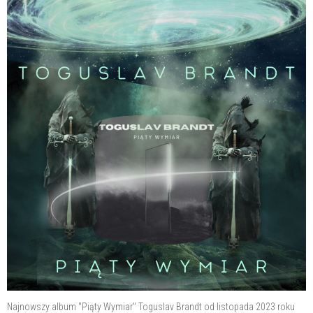
Najnowszy album "Piąty Wymiar" Toguslav Brandt od listopada 2023 roku