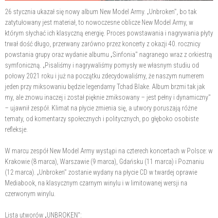
26 stycznia ukazał się nowy album New Model Army. „Unbroken", bo tak
zatytułowany jest materiał, to nowoczesne oblicze New Model Army, w
którym słychać ich klasyczną energię. Proces powstawania i nagrywania płyty
trwał dość długo, przerwany zarówno przez koncerty z okazji 40. rocznicy
powstania grupy oraz wydanie albumu „Sinfonia" nagranego wraz z orkiestrą
symfoniczną. „Pisaliśmy i nagrywaliśmy pomysły we własnym studiu od
połowy 2021 roku i już na początku zdecydowaliśmy, że naszym numerem
jeden przy miksowaniu będzie legendarny Tchad Blake. Album brzmi tak jak
my, ale znowu inaczej i został pięknie zmiksowany – jest pełny i dynamiczny"
– ujawnił zespół. Klimat na płycie zmienia się, a utwory poruszają różne
tematy, od komentarzy społecznych i politycznych, po głęboko osobiste
refleksje.
W marcu zespół New Model Army wystąpi na czterech koncertach w Polsce: w
Krakowie (8 marca), Warszawie (9 marca), Gdańsku (11 marca) i Poznaniu
(12 marca). „Unbroken" zostanie wydany na płycie CD w twardej oprawie
Mediabook, na klasycznym czarnym winylu i w limitowanej wersji na
czerwonym winylu.
Lista utworów „UNBROKEN":