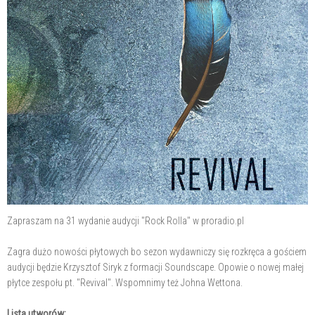
Zapraszam na 31 wydanie audycji "Rock Rolla" w proradio.pl
Zagra dużo nowości płytowych bo sezon wydawniczy się rozkręca a gościem
audycji będzie Krzysztof Siryk z formacji Soundscape. Opowie o nowej małej
płytce zespołu pt. "Revival". Wspomnimy też Johna Wettona.
Lista utworów: