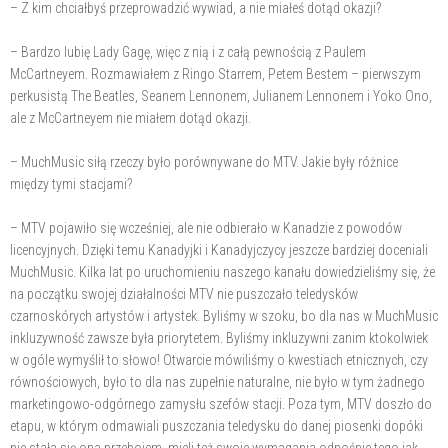
– Z kim chciałbyś przeprowadzić wywiad, a nie miałeś dotąd okazji?
– Bardzo lubię Lady Gagę, więc z nią i z całą pewnością z Paulem
McCartneyem. Rozmawiałem z Ringo Starrem, Petem Bestem – pierwszym
perkusistą The Beatles, Seanem Lennonem, Julianem Lennonem i Yoko Ono,
ale z McCartneyem nie miałem dotąd okazji.
– MuchMusic siłą rzeczy było porównywane do MTV. Jakie były różnice
między tymi stacjami?
– MTV pojawiło się wcześniej, ale nie odbierało w Kanadzie z powodów
licencyjnych. Dzięki temu Kanadyjki i Kanadyjczycy jeszcze bardziej doceniali
MuchMusic. Kilka lat po uruchomieniu naszego kanału dowiedzieliśmy się, że
na początku swojej działalności MTV nie puszczało teledysków
czarnoskórych artystów i artystek. Byliśmy w szoku, bo dla nas w MuchMusic
inkluzywność zawsze była priorytetem. Byliśmy inkluzywni zanim ktokolwiek
w ogóle wymyślił to słowo! Otwarcie mówiliśmy o kwestiach etnicznych, czy
równościowych, było to dla nas zupełnie naturalne, nie było w tym żadnego
marketingowo-odgórnego zamysłu szefów stacji. Poza tym, MTV doszło do
etapu, w którym odmawiali puszczania teledysku do danej piosenki dopóki