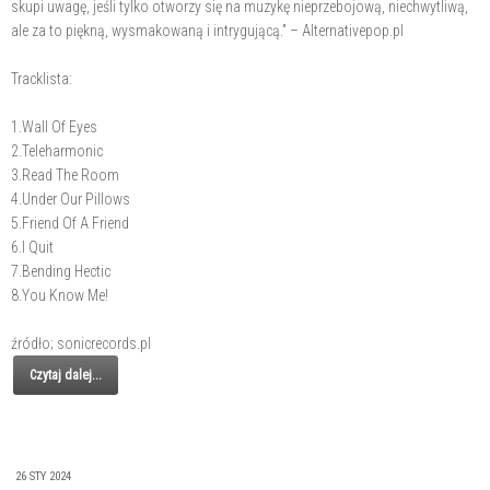
skupi uwagę, jeśli tylko otworzy się na muzykę nieprzebojową, niechwytliwą,
ale za to piękną, wysmakowaną i intrygującą.” – Alternativepop.pl
Tracklista:
1.Wall Of Eyes
2.Teleharmonic
3.Read The Room
4.Under Our Pillows
5.Friend Of A Friend
6.I Quit
7.Bending Hectic
8.You Know Me!
źródło; sonicrecords.pl
Czytaj dalej...
26 STY 2024