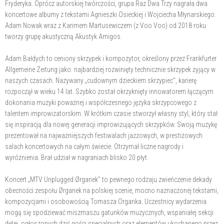
Fryderyka. Oprócz autorskiej twórczości, grupa Raz Dwa Trzy nagrała dwa
koncertowe albumy z tekstami Agnieszki Osieckiej i Wojciecha Młynarskiego.
Adam Nowak wraz z Karimem Martusewiczem (z Voo Voo) od 2018 roku
tworzy grupę akustyczną Akustyk Amigos.
Adam Bałdych to ceniony skrzypek i kompozytor, określony przez Frankfurter
Allgemeine Zeitung jako: najbardziej rozwinięty technicznie skrzypek żyjący w
naszych czasach. Nazywany „cudownym dzieckiem skrzypiec", karierę
rozpoczął w wieku 14 lat. Szybko został okrzyknięty innowatorem łączącym
dokonania muzyki poważnej i współczesnego języka skrzypcowego z
talentem improwizatorskim. W krótkim czasie stworzył własny styl, który stał
się inspiracją dla nowej generacji improwizujących skrzypków. Swoją muzykę
prezentował na najważniejszych festiwalach jazzowych, w prestiżowych
salach koncertowych na całym świecie. Otrzymał liczne nagrody i
wyróżnienia. Brał udział w nagraniach blisko 20 płyt.
Koncert „MTV Unplugged Ørganek" to pewnego rodzaju zwieńczenie dekady
obecności zespołu Ørganek na polskiej scenie, mocno naznaczonej tekstami,
kompozycjami i osobowością Tomasza Organka. Uczestnicy wydarzenia
mogą się spodziewać miszmaszu gatunków muzycznych, wspaniałej sekcji
dętej, ogłoszonych dziś gości specjalnych oraz elementów ukochanego przez