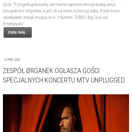
życia. "Fotografuję koncerty, ale równie ogromne emocje budzą sesje
fotograficzne zespołów, a jest ich na moim koncie już kilka. Przed moim
obiektywem stanęli muzycy m.in. z Huntera, TURBO, Big Cyca czy
Proletaryatu".
Czytaj dalej...
13 PAŹ 2023
ZESPÓŁ ØRGANEK OGŁASZA GOŚCI
SPECJALNYCH KONCERTU MTV UNPLUGGED