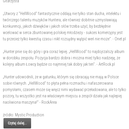
Gitarzysta
„Utwory z "HellWood" fantastycznie oddają nie tylko stan ducha, intelektu i
twórczego talentu muzyków Huntera, ale również dobitnie uzmysławiają
konkurencji, jakich dźwięków i jakich słów trzeba użyć, by bezbłędnie
wcelować w serca zbuntowanej polskiej młodzieży - sukces komercyjny jest
tu przecież tylko kwestią czasu i nikt rozsądny wątpić weń nie może". - Onet.pl
„Hunter pnie się do góry i gra coraz lepiej. „HellWood" to najdojrzalszy album
w dorobku zespołu. Pozycja bardzo dobra i można mieć tylko nadzieję, że
kolejny album Łowcy będzie co najmniej tak dobry jak ten". - ArtRock.pl
„Hunter udowodnili, że w gatunku, którym się obracają nie mają w Polsce
sobie równych. „HellWood" to płyta pełna rozmachu i nafaszerowana
pomysłami, czasem może się wręcz nimi wydawać przeładowana, ale to tylko
pozory, tu wszystko jest na właściwym miejscu a zespół działa jak najlepiej
naoliwiona maszyna!" - RockArea
źródło: Mystic Production
Czytaj dalej...