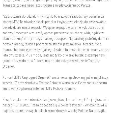
Tomasza cygańskiego jazzu rodem z międzywojennego Paryża.
"Zaproszenie do udziału w tym cyklu to niezwykła radość i wyróżnienie ze
strony MTV. To również niejaki pretekst i wyjątkowa okazja do świętowania
dekady działalności zespołu. Wyłączenie prądu wcale nie wyklucza dobrej
zabawy i mocnych wzruszeń, wprost przeciwnie, słuchacz, widz, będzie w
stanie dotknąć istoty muzyki naszego zespołu. Najbardziej jesteśmy dumni z
nowych aranży, takich z pogranicza stylów, jazz, muzyka literacka, rock,
manouché, trochę jest w tym jakiegoś kabaretu, może burleski - mamy nasze
lata dwudzieste. Plus moda, teatr, nic tylko otwierać butelki z szampanem,
grać i tańczyć do rana." - komentuje nadchodzące wydarzenie Tomasz
Organek.
Koncert „MTV Unplugged Ørganek" zostanie zarejestrowany już w najbliższy
wtorek, 17 października w Teatrze Sabat w Warszawie. Pełny zapis koncertu
emitowany będzie na antenach MTV Polska i Canal+.
Zespół zaplanował również akustyczną trasę koncertową, której ogłoszenie
nastąpi 18.10.2023. Trasa odbędzie się w okresie styczeń - kwiecień 2024 w
najbardziej prestiżowych salach koncertowych w całej Polsce. Na początku