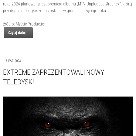
roku 2024 planowana jest premiera albumu „MTV Unplugged Ørganek", której
przedsprzedaż ogłoszona zostanie w grudniu bieżącego roku.
źródło: Mystic Production
Czytaj dalej...
13 PAŹ 2023
EXTREME ZAPREZENTOWALI NOWY
TELEDYSK!