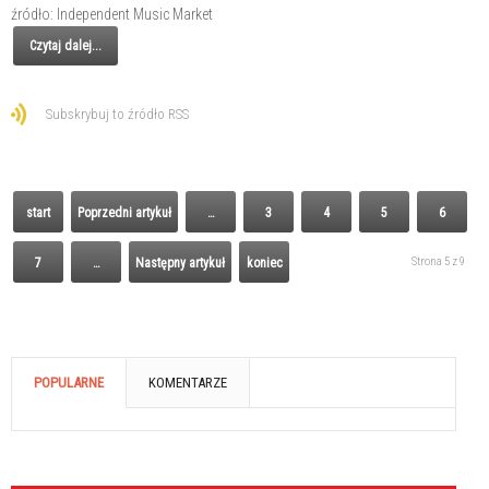
źródło: Independent Music Market
Czytaj dalej...
Subskrybuj to źródło RSS
start
Poprzedni artykuł
…
3
4
5
6
Strona 5 z 9
7
…
Następny artykuł
koniec
POPULARNE
KOMENTARZE