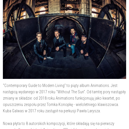
“Contemporary Guide to Modern Living” to piąty album Animations. Jest
następcą wydanego w 2017 roku “Without The Sun”. Od tamtej pory nastąpiły
zmiany w składzie: od 2018 roku Animations funkcjonują jako kwartet, po
opuszczeniu zespołu przez Tomka Konopkę - wieloletniego klawiszowca.
Kuba Galwas w 2017 roku zastąpił na perkusji Pawła Larysza.
Nowa płyta to 8 autorskich kompozycji, które składają się na pierwszy