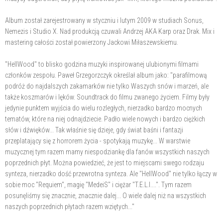
Album został zarejestrowany w styczniu i lutym 2009 w studiach Sonus,
Nemezis i Studio X. Nad produkcją czuwali Andrzej AKA Karp oraz Drak. Mix i
mastering całości został powierzony Jackowi Miłaszewskiemu.
"HellWood" to blisko godzina muzyki inspirowanej ulubionymi filmami
członków zespołu. Paweł Grzegorzczyk określał album jako: "parafilmową
podróż do najdalszych zakamarków nie tylko Waszych snów i marzeń, ale
także koszmarów i lęków. Soundtrack do filmu zwanego życiem. Filmy były
jedynie punktem wyjścia do wielu rozległych, nierzadko bardzo mocnych
tematów, które na niej odnajdziecie. Padło wiele nowych i bardzo ciężkich
słów i dźwięków... Tak właśnie się dzieje, gdy świat baśni i fantazji
przeplatający się z horrorem życia - spotykają muzykę... W warstwie
muzycznej tym razem mamy niespodziankę dla fanów wszystkich naszych
poprzednich płyt. Można powiedzieć, że jest to miejscami swego rodzaju
synteza, nierzadko dość przewrotna synteza. Ale "HellWood" nie tylko łączy w
sobie moc "Requiem", magię "MedeiS" i ciężar "T.E.L.I....". Tym razem
posunęliśmy się znacznie, znacznie dalej... O wiele dalej niż na wszystkich
naszych poprzednich płytach razem wziętych..."