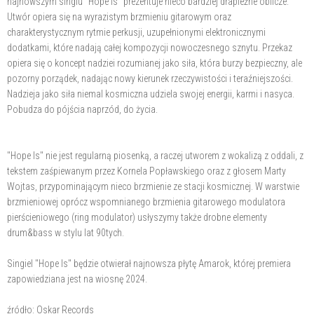
najnowszym singlu "Hope Is" prezentuje nieco bardziej drapieżne oblicze.
Utwór opiera się na wyrazistym brzmieniu gitarowym oraz
charakterystycznym rytmie perkusji, uzupełnionymi elektronicznymi
dodatkami, które nadają całej kompozycji nowoczesnego sznytu. Przekaz
opiera się o koncept nadziei rozumianej jako siła, która burzy bezpieczny, ale
pozorny porządek, nadając nowy kierunek rzeczywistości i teraźniejszości.
Nadzieja jako siła niemal kosmiczna udziela swojej energii, karmi i nasyca.
Pobudza do pójścia naprzód, do życia.
"Hope Is" nie jest regularną piosenką, a raczej utworem z wokalizą z oddali, z
tekstem zaśpiewanym przez Kornela Popławskiego oraz z głosem Marty
Wojtas, przypominającym nieco brzmienie ze stacji kosmicznej. W warstwie
brzmieniowej oprócz wspomnianego brzmienia gitarowego modulatora
pierścieniowego (ring modulator) usłyszymy także drobne elementy
drum&bass w stylu lat 90tych.
Singiel "Hope Is" będzie otwierał najnowsza płytę Amarok, której premiera
zapowiedziana jest na wiosnę 2024.
źródło: Oskar Records