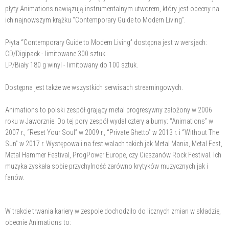
płyty Animations nawiązują instrumentalnym utworem, który jest obecny na
ich najnowszym krążku “Contemporary Guide to Modern Living”.
Płyta “Contemporary Guide to Modern Living” dostępna jest w wersjach:
CD/Digipack - limitowane 300 sztuk.
LP/Biały 180 g winyl - limitowany do 100 sztuk.
Dostępna jest także we wszystkich serwisach streamingowych.
Animations to polski zespół grający metal progresywny założony w 2006
roku w Jaworznie. Do tej pory zespół wydał cztery albumy: “Animations” w
2007 r., “Reset Your Soul” w 2009 r., “Private Ghetto” w 2013 r. i “Without The
Sun” w 2017 r. Występowali na festiwalach takich jak Metal Mania, Metal Fest,
Metal Hammer Festival, ProgPower Europe, czy Cieszanów Rock Festival. Ich
muzyka zyskała sobie przychylność zarówno krytyków muzycznych jak i
fanów.
W trakcie trwania kariery w zespole dochodziło do licznych zmian w składzie,
obecnie Animations to: