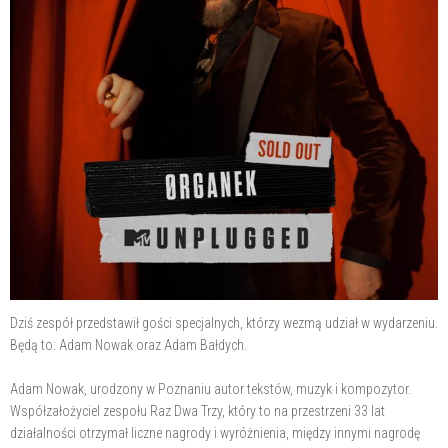
Dziś zespół przedstawił gości specjalnych, którzy wezmą udział w wydarzeniu.
Będą to: Adam Nowak oraz Adam Bałdych.
Adam Nowak, urodzony w Poznaniu autor tekstów, muzyk i kompozytor.
Współzałożyciel zespołu Raz Dwa Trzy, który to na przestrzeni 33 lat
działalności otrzymał liczne nagrody i wyróżnienia, między innymi nagrodę