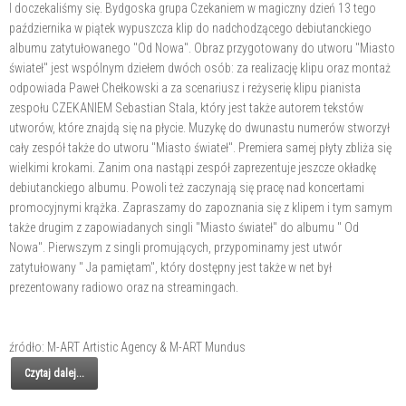
I doczekaliśmy się. Bydgoska grupa Czekaniem w magiczny dzień 13 tego
października w piątek wypuszcza klip do nadchodzącego debiutanckiego
albumu zatytułowanego "Od Nowa". Obraz przygotowany do utworu "Miasto
świateł" jest wspólnym dziełem dwóch osób: za realizację klipu oraz montaż
odpowiada Paweł Chełkowski a za scenariusz i reżyserię klipu pianista
zespołu CZEKANIEM Sebastian Stala, który jest także autorem tekstów
utworów, które znajdą się na płycie. Muzykę do dwunastu numerów stworzył
cały zespół także do utworu "Miasto świateł". Premiera samej płyty zbliża się
wielkimi krokami. Zanim ona nastąpi zespół zaprezentuje jeszcze okładkę
debiutanckiego albumu. Powoli też zaczynają się pracę nad koncertami
promocyjnymi krążka. Zapraszamy do zapoznania się z klipem i tym samym
także drugim z zapowiadanych singli "Miasto świateł" do albumu " Od
Nowa". Pierwszym z singli promujących, przypominamy jest utwór
zatytułowany " Ja pamiętam", który dostępny jest także w net był
prezentowany radiowo oraz na streamingach.
źródło: M-ART Artistic Agency & M-ART Mundus
Czytaj dalej...