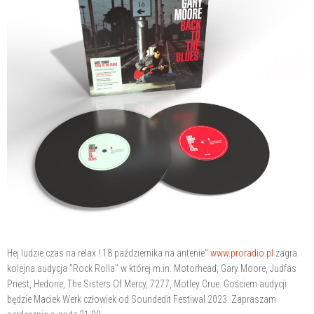
Hej ludzie czas na relax ! 18 października na antenie"
www.proradio.pl
zagra
kolejna audycja "Rock Rolla" w której m.in. Motorhead, Gary Moore, Judfas
Priest, Hedone, The Sisters Of Mercy, 7277, Motley Crue. Gościem audycji
będzie Maciek Werk człowiek od Soundedit Festiwal 2023. Zapraszam