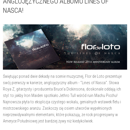
ANGLOJĘZYCZNEGO ALBUMU LINES OF
NASCA!
Świętując ponad dwie dekady na scenie muzycznej, Flor de Loto prezentuje
swój pierwszy w karierze, anglojęzyczny album - "Lines of Nasca". Słowa
Roya Z, gitarzysty i producenta Bruce'a Dickinsona, doskonale oddają ich
styl: to jakby Iron Maiden spotkało Jethro Tull wśród ruin Machu Picchu!
Najnowsza płyta to eksplozja czystego wokalu, genialnych wstawek fletu i
mistrzowskiego aranżu. Zaskoczy cię osiem utworów wypełnionych
nieprzewidywalnymi elementami, które pokazują, że rock progresywny w
Ameryce Południowej jest bardziej żywy niż kiedykolwiek.