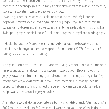
concept album w historii Animations. “Chcieliśmy stworzyć swoisty
komentarz obecnego świata. Pisany z perspektywy przedstawicieli pokolenia,
które w nastoletnim wieku przeżywało cyfrową
rewolucję, która na zawsze zmieniła naszą codzienność. My i internet
dojrzewaliśmy wspólnie. Poza tym, nie da się tego ukryć, nie jesteśmy już
dzieciakami, które niespełna dwadzieścia lat temu zakładały Animations. Na
świat patrzymy zupełnie inaczej." - tak zespół wyjaśnia myśl przewodnią płyty.
Okładka to rysunek Maćka Zielińskiego. Artysta zaprojektował wcześniej
okładki trzech innych albumów zespołu - Animations (2007), Reset Your Soul
(2009) oraz Private Ghetto (2013).
Na płycie “Contemporary Guide to Modern Living” zespół postawił na melodie,
nie rezygnując z metalowej mocy swojej muzyki. Utwór ‘Broken Clock’ to
jedyny kawałek instrumentalny - jest ukłonem w stronę najstarszych fanów,
którzy pamiętają wydany w 2007 roku instrumentalny "pierwszy" debiut
zespołu. Natomiast ‘Visions’ jest pierwszym w karierze zespołu kawałkiem
zaśpiewanym w całości w języku polskim.
Animations wydali do tej pory cztery albumy, a ich debiutancki “Animations” z
2007 roku ma już blisko 340 tysięcy odtworzeń na youtube. Właśnie do tej