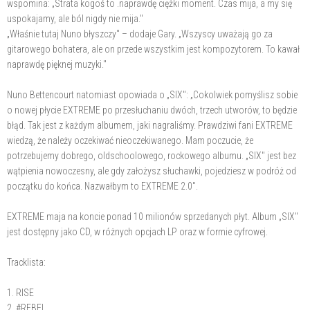
wspomina: „Strata kogoś to .naprawdę ciężki moment. Czas mija, a my się
uspokajamy, ale ból nigdy nie mija."
„Właśnie tutaj Nuno błyszczy" – dodaje Gary. „Wszyscy uważają go za
gitarowego bohatera, ale on przede wszystkim jest kompozytorem. To kawał
naprawdę pięknej muzyki."
Nuno Bettencourt natomiast opowiada o „SIX": „Cokolwiek pomyślisz sobie
o nowej płycie EXTREME po przesłuchaniu dwóch, trzech utworów, to będzie
błąd. Tak jest z każdym albumem, jaki nagraliśmy. Prawdziwi fani EXTREME
wiedzą, że należy oczekiwać nieoczekiwanego. Mam poczucie, że
potrzebujemy dobrego, oldschoolowego, rockowego albumu. „SIX" jest bez
wątpienia nowoczesny, ale gdy założysz słuchawki, pojedziesz w podróż od
początku do końca. Nazwałbym to EXTREME 2.0".
EXTREME maja na koncie ponad 10 milionów sprzedanych płyt. Album „SIX"
jest dostępny jako CD, w różnych opcjach LP oraz w formie cyfrowej.
Tracklista:
1. RISE
2. #REBEL