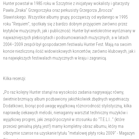
Hunter powstał w 1985 roku w Szczytnie z inicjatywy wokalisty i gitarzysty
Pawła „Draka" Grzegorczyka oraz perkusisty Grzegorza „Brooza"
Sławińskiego. Wszystkie albumy grupy, począwszy od wydanego w 1995
roku "Requiem", spotkały się z bardzo dobrym przyjęciem zarówno przez
krytyków muzycznych, jak i publiczność. Hunter był wielokrotnie wyróżniany w
najważniejszych plebiscytach i podsumowaniach muzycznych, a w latach
2004–2009 zespół był gospodarzem festiwalu Hunter Fest. Mają na swoim
koncie niezliczoną ilość widowiskowych koncertów, zarówno klubowych, jak i
na największych festiwalach muzycznych w kraju i zagranicą.
Kilka recenzji:
„Po raz kolejny Hunter stanął na wysokości zadania nagrywając równy,
świetnie brzmiący album pozbawiony jakichkolwiek zbędnych wypełniaczy.
Dodatkowo, biorąc pod uwagę wyjątkową różnorodność stylistyczną, kilka
naprawdę ciekawych melodii, nienaganny warsztat techniczny muzyków i
wyjątkowy progres, jaki zespół poczynił w stosunku do "T.E.L.I..." (które
przecież genialną płytą jest!) mamy kompletny obraz albumu, który ma
olbrzymie szanse na uzyskanie tytułu "metalowej płyty roku 2009" - Magazyn