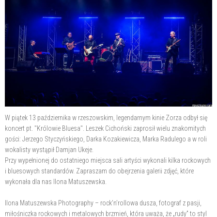
W piątek 13 października w rzeszowskim, legendarnym kinie Zorza odbył się
koncert pt. "Królowie Bluesa". Leszek Cichoński zaprosił wielu znakomitych
gości: Jerzego Styczyńskiego, Darka Kozakiewicza, Marka Radulego a w roli
wokalisty wystąpił Damjan Ukeje.
Przy wypełnionej do ostatniego miejsca sali artyści wykonali kilka rockowych
i bluesowych standardów. Zapraszam do obejrzenia galerii zdjęć, które
wykonała dla nas Ilona Matuszewska.
Ilona Matuszewska Photography – rock’n’rollowa dusza, fotograf z pasji,
miłośniczka rockowych i metalowych brzmień, która uważa, że „rudy” to styl