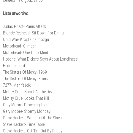
serdecznie o godz.21.00
Lista utworów:
Judas Priest- Panic Attack
Blonde Redhead- Sit Down For Dinner
Cold War- Krosta na mózgu
Motorhead- Climber
Motorhead- One Truck Mind
Hedone- What Dickers Says About Loneliness
Hedone- Lord
The Sisters Of Mercy- 1969
The Sisters Of Mercy- Emma
7277- Manifeścik
Motley Crue- Shout At The Devil
Motley Crue- Looks That Kill
Gary Moore- Drowning Tear
Gary Moore- Stormy Monday
Steve Hackett- Watcher Of The Skies
Steve Hackett- Time Table
Steve Hackett- Get 'Em Out By Friday