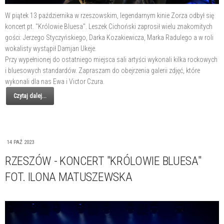
W piątek 13 października w rzeszowskim, legendarnym kinie Zorza odbył się
koncert pt. "Królowie Bluesa". Leszek Cichoński zaprosił wielu znakomitych
gości: Jerzego Styczyńskiego, Darka Kozakiewicza, Marka Radulego a w roli
wokalisty wystąpił Damjan Ukeje.
Przy wypełnionej do ostatniego miejsca sali artyści wykonali kilka rockowych
i bluesowych standardów. Zapraszam do obejrzenia galerii zdjęć, które
wykonali dla nas Ewa i Victor Czura.
Czytaj dalej...
14 PAŹ 2023
RZESZÓW - KONCERT "KRÓLOWIE BLUESA"
FOT. ILONA MATUSZEWSKA