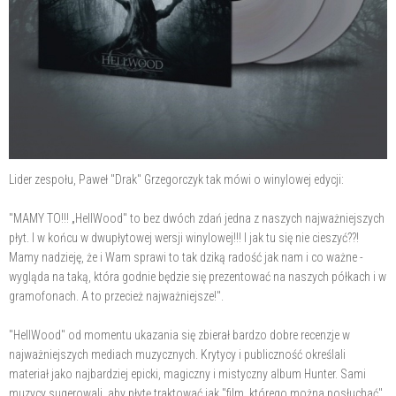
Lider zespołu, Paweł "Drak" Grzegorczyk tak mówi o winylowej edycji:
"MAMY TO!!! „HellWood" to bez dwóch zdań jedna z naszych najważniejszych
płyt. I w końcu w dwupłytowej wersji winylowej!!! I jak tu się nie cieszyć??!
Mamy nadzieję, że i Wam sprawi to tak dziką radość jak nam i co ważne -
wygląda na taką, która godnie będzie się prezentować na naszych półkach i w
gramofonach. A to przecież najważniejsze!".
"HellWood" od momentu ukazania się zbierał bardzo dobre recenzje w
najważniejszych mediach muzycznych. Krytycy i publiczność określali
materiał jako najbardziej epicki, magiczny i mistyczny album Hunter. Sami
muzycy sugerowali, aby płytę traktować jak "film, którego można posłuchać".