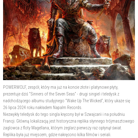
POWERWOLF, zespół, który ma już na koncie złote i platynowe płyty,
prezentuje dziś “Sinners of the Seven Seas” - drugi singiel i teledysk z
nadchodzącego albumu studyjnego “Wake Up The Wicked”, który ukaże się
26 lipca 2024 roku nakładem Napalm Records.
Niezwykły teledysk do tego singla kręcony był w Szwajcarii i na południu
Francji. Główną lokalizacją jest historyczna replika słynnego trójmasztowego
żaglowca z floty Magellana, którym żeglarz pierwszy raz opłynął świat.
Replika była już miejscem, gdzie nakręcono kilka filmów i seriali.