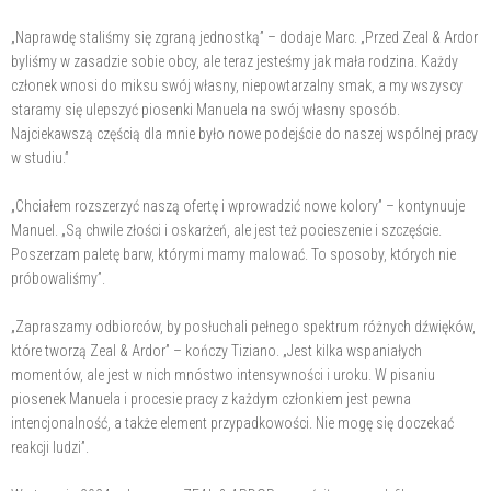
„Naprawdę staliśmy się zgraną jednostką” – dodaje Marc. „Przed Zeal & Ardor
byliśmy w zasadzie sobie obcy, ale teraz jesteśmy jak mała rodzina. Każdy
członek wnosi do miksu swój własny, niepowtarzalny smak, a my wszyscy
staramy się ulepszyć piosenki Manuela na swój własny sposób.
Najciekawszą częścią dla mnie było nowe podejście do naszej wspólnej pracy
w studiu.”
„Chciałem rozszerzyć naszą ofertę i wprowadzić nowe kolory” – kontynuuje
Manuel. „Są chwile złości i oskarżeń, ale jest też pocieszenie i szczęście.
Poszerzam paletę barw, którymi mamy malować. To sposoby, których nie
próbowaliśmy”.
„Zapraszamy odbiorców, by posłuchali pełnego spektrum różnych dźwięków,
które tworzą Zeal & Ardor” – kończy Tiziano. „Jest kilka wspaniałych
momentów, ale jest w nich mnóstwo intensywności i uroku. W pisaniu
piosenek Manuela i procesie pracy z każdym członkiem jest pewna
intencjonalność, a także element przypadkowości. Nie mogę się doczekać
reakcji ludzi”.