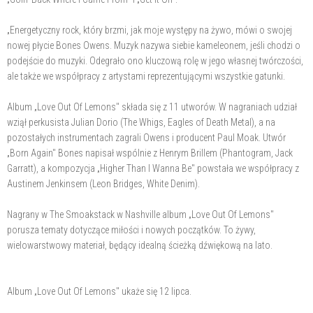
„Energetyczny rock, który brzmi, jak moje występy na żywo, mówi o swojej
nowej płycie Bones Owens. Muzyk nazywa siebie kameleonem, jeśli chodzi o
podejście do muzyki. Odegrało ono kluczową rolę w jego własnej twórczości,
ale także we współpracy z artystami reprezentującymi wszystkie gatunki.
Album „Love Out Of Lemons" składa się z 11 utworów. W nagraniach udział
wziął perkusista Julian Dorio (The Whigs, Eagles of Death Metal), a na
pozostałych instrumentach zagrali Owens i producent Paul Moak. Utwór
„Born Again" Bones napisał wspólnie z Henrym Brillem (Phantogram, Jack
Garratt), a kompozycja „Higher Than I Wanna Be" powstała we współpracy z
Austinem Jenkinsem (Leon Bridges, White Denim).
Nagrany w The Smoakstack w Nashville album „Love Out Of Lemons"
porusza tematy dotyczące miłości i nowych początków. To żywy,
wielowarstwowy materiał, będący idealną ścieżką dźwiękową na lato.
Album „Love Out Of Lemons" ukaże się 12 lipca.