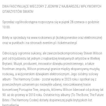
DWA FASCYNUJĄCE WIECZORY Z JEDNYM Z NAJBARDZIEJ WPŁYWOWYCH
GITARZYSTÓW ŚWIATA!
Sprzedaż ogólnodostępna rozpoczyna się w piątek 28 czerwca o godzinie
10:00.
Bilety w sprzedaży na www.rockserwis.pl (kolekcjonerskie oraz elektroniczne)
oraz w punktach i na stronach eventim.pl i ticketmaster.pl
Odnoszący ogromne sukcesy, ale zawsze bezkompromisowy Steven Wilson
jest od trzydziestu lat jednym z najbardziej kreatywnych artystów w Wielkiej
Brytanii. Muzyk, producent, innowator dźwięku przestrzennego, a także
frontman zespołu, Wilson przesunął granice między ekspansywną muzyką
rockową, a wizjonerskim dźwiękiem elektronicznym. Jego siódmy solowy
album - The Harmony Codex - został wydany w 2023 roku i spotkał się z
powszechnym uznaniem po niezwykle udanej, nieoczekiwanej trasie
koncertowej Porcupine Tree, zespołu, któremu Wilson liderował od połowy lat
90. aż do przerwy w 2010 roku. Ostatnie trzy albumy (To The Bone, The Future
Bites i The Harmony Codex) dotarły do​​pierwszej piątki brytyjskich list
bestsellerów.