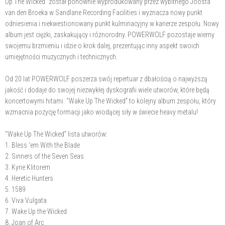
Up The Wicked” został ponownie wyprodukowany przez wybitnego Joosta
van den Broeka w Sandlane Recording Facilities i wyznacza nowy punkt
odniesienia i niekwestionowany punkt kulminacyjny w karierze zespołu. Nowy
album jest ciężki, zaskakujący i różnorodny. POWERWOLF pozostaje wierny
swojemu brzmieniu i idzie o krok dalej, prezentując inny aspekt swoich
umiejętności muzycznych i technicznych.
Od 20 lat POWERWOLF poszerza swój repertuar z dbałością o najwyższą
jakość i dodaje do swojej niezwykłej dyskografii wiele utworów, które będą
koncertowymi hitami. “Wake Up The Wicked” to kolejny album zespołu, który
wzmacnia pozycję formacji jako wiodącej siły w świecie heavy metalu!
“Wake Up The Wicked” lista utworów:
1. Bless 'em With the Blade
2. Sinners of the Seven Seas
3. Kyrie Klitorem
4. Heretic Hunters
5. 1589
6. Viva Vulgata
7. Wake Up the Wicked
8. Joan of Arc