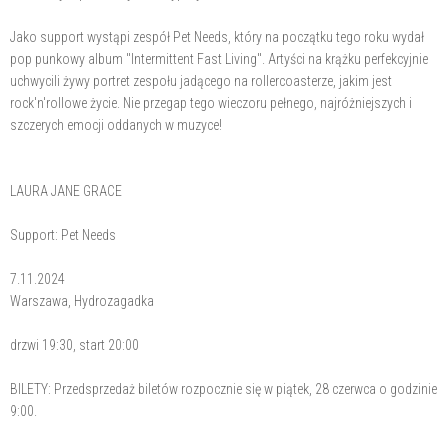
Jako support wystąpi zespół Pet Needs, który na początku tego roku wydał
pop punkowy album "Intermittent Fast Living". Artyści na krążku perfekcyjnie
uchwycili żywy portret zespołu jadącego na rollercoasterze, jakim jest
rock'n'rollowe życie. Nie przegap tego wieczoru pełnego, najróżniejszych i
szczerych emocji oddanych w muzyce!
LAURA JANE GRACE
Support: Pet Needs
7.11.2024
Warszawa, Hydrozagadka
drzwi 19:30, start 20:00
BILETY: Przedsprzedaż biletów rozpocznie się w piątek, 28 czerwca o godzinie
9:00.