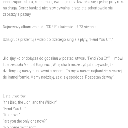
inna czująca istota, konsumuje, ewoluuje i przekształca się z jednej pory roku
na drugą. Coraz bardziej nieprzewidywalna, przez lata zahartowała się i
zaostrzyła pazury.
Najnowszy album zespołu “GREIF” ukaże sie już 23 sierpnia.
Dziś grupa prezentuje video do trzeciego singla z płyty, "Fend You Off."
„Kolejny kolor dołącza do gobelinu w postaci utworu ‘Fend You Off’” – mówi
lider zespołu Manuel Gagneux. „W tej chwili może być już oczywiste, że
dzielimy się naszymi nowymi stronami. To my w naszej najbardziej szczerej i
delikatnej formie. Mamy nadzieję, że ci się spodoba. Pozostań dziwny”.
Lista utworów:
"the Bird, the Lion, and the Wildkin"
"Fend You Off"
"Kilonova"
"are you the only one now?"
"Go home my friend"