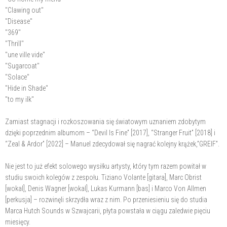
"Clawing out"
"Disease"
"369"
"Thrill"
"une ville vide"
"Sugarcoat"
"Solace"
"Hide in Shade"
"to my ilk"
Zamiast stagnacji i rozkoszowania się światowym uznaniem zdobytym
dzięki poprzednim albumom – “Devil Is Fine” [2017], “Stranger Fruit” [2018] i
“Zeal & Ardor” [2022] – Manuel zdecydował się nagrać kolejny krążek,”GREIF”.
Nie jest to już efekt solowego wysiłku artysty, który tym razem powitał w
studiu swoich kolegów z zespołu. Tiziano Volante [gitara], Marc Obrist
[wokal], Denis Wagner [wokal], Lukas Kurmann [bas] i Marco Von Allmen
[perkusja] – rozwinęli skrzydła wraz z nim. Po przeniesieniu się do studia
Marca Hutch Sounds w Szwajcarii, płyta powstała w ciągu zaledwie pięciu
miesięcy.