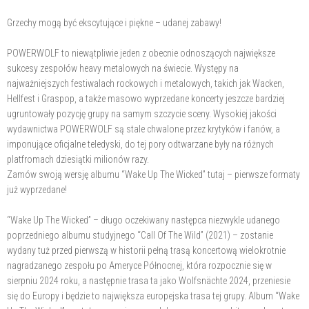
Grzechy mogą być ekscytujące i piękne – udanej zabawy!
POWERWOLF to niewątpliwie jeden z obecnie odnoszących największe
sukcesy zespołów heavy metalowych na świecie. Występy na
najważniejszych festiwalach rockowych i metalowych, takich jak Wacken,
Hellfest i Graspop, a także masowo wyprzedane koncerty jeszcze bardziej
ugruntowały pozycję grupy na samym szczycie sceny. Wysokiej jakości
wydawnictwa POWERWOLF są stale chwalone przez krytyków i fanów, a
imponujące oficjalne teledyski, do tej pory odtwarzane były na różnych
platfromach dziesiątki milionów razy.
Zamów swoją wersję albumu “Wake Up The Wicked” tutaj – pierwsze formaty
już wyprzedane!
“Wake Up The Wicked” – długo oczekiwany następca niezwykle udanego
poprzedniego albumu studyjnego “Call Of The Wild” (2021) – zostanie
wydany tuż przed pierwszą w historii pełną trasą koncertową wielokrotnie
nagradzanego zespołu po Ameryce Północnej, która rozpocznie się w
sierpniu 2024 roku, a następnie trasa ta jako Wolfsnächte 2024, przeniesie
się do Europy i będzie to największa europejska trasa tej grupy. Album “Wake