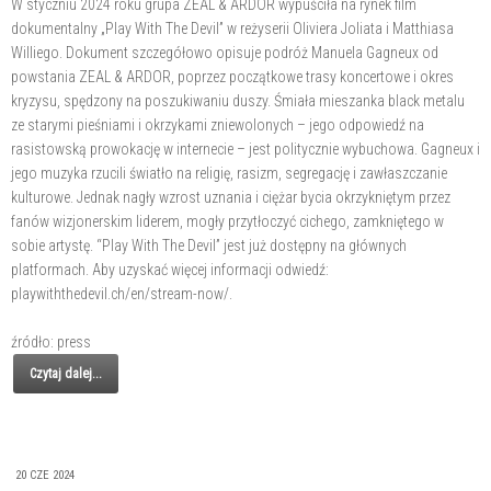
W styczniu 2024 roku grupa ZEAL & ARDOR wypuściła na rynek film
dokumentalny „Play With The Devil” w reżyserii Oliviera Joliata i Matthiasa
Williego. Dokument szczegółowo opisuje podróż Manuela Gagneux od
powstania ZEAL & ARDOR, poprzez początkowe trasy koncertowe i okres
kryzysu, spędzony na poszukiwaniu duszy. Śmiała mieszanka black metalu
ze starymi pieśniami i okrzykami zniewolonych – jego odpowiedź na
rasistowską prowokację w internecie – jest politycznie wybuchowa. Gagneux i
jego muzyka rzucili światło na religię, rasizm, segregację i zawłaszczanie
kulturowe. Jednak nagły wzrost uznania i ciężar bycia okrzykniętym przez
fanów wizjonerskim liderem, mogły przytłoczyć cichego, zamkniętego w
sobie artystę. “Play With The Devil” jest już dostępny na głównych
platformach. Aby uzyskać więcej informacji odwiedź:
playwiththedevil.ch/en/stream-now/.
źródło: press
Czytaj dalej...
20 CZE 2024