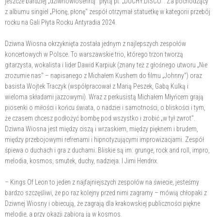
jeszcze bardziej „dziwnowiosenną" płytą pt. „DUCHY.DISCO". Za pochodzący
z albumu singiel „Płonę, płonę" zespół otrzymał statuetkę w kategorii przebój
rocku na Gali Płyta Rocku Antyradia 2024.
Dziwna Wiosna okrzyknięta została jednym z najlepszych zespołów
koncertowych w Polsce. To warszawskie trio, którego trzon tworzą
gitarzysta, wokalista i lider Dawid Karpiuk (znany też z głośnego utworu „Nie
zrozumie nas" – napisanego z Michałem Kushem do filmu „Johnny") oraz
basista Wojtek Traczyk (współpracował z Marią Peszek, Gabą Kulką i
wieloma składami jazzowymi). Wraz z perkusistą Michałem Młyńcem grają
piosenki o miłości i końcu świata, o nadziei i samotności, o bliskości i tym,
że czasem chcesz podłożyć bombę pod wszystko i zrobić „w tył zwrot".
Dziwna Wiosna jest między ciszą i wrzaskiem, między pięknem i brudem,
między przebojowymi refrenami i hipnotyzującymi improwizacjami. Zespół
śpiewa o duchach i gra z duchami. Bliskie są im: grunge, rock and roll, impro,
melodia, kosmos, smutek, duchy, nadzieja. I Jimi Hendrix.
– Kings Of Leon to jeden z najfajniejszych zespołów na świecie, jesteśmy
bardzo szczęśliwi, że po raz kolejny przed nimi zagramy – mówią chłopaki z
Dziwnej Wiosny i obiecują, że zagrają dla krakowskiej publiczności piękne
melodie, a przy okazji zabiorą ją w kosmos.