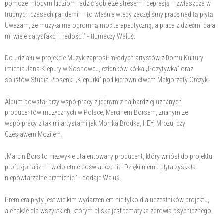
pomoże młodym ludziom radzić sobie ze stresem i depresją – zwłaszcza w
trudnych czasach pandemii – to właśnie wtedy zaczęliśmy pracę nad tą płytą.
Uważam, że muzyka ma ogromną moc terapeutyczną, a praca z dziećmi dała
mi wiele satysfakcji i radości.” - tłumaczy Waluś.
Do udziału w projekcie Muzyk zaprosił młodych artystów z Domu Kultury
imienia Jana Kiepury w Sosnowcu, członków kółka „Pozytywka” oraz
solistów Studia Piosenki „Kiepurki” pod kierownictwem Małgorzaty Orczyk.
Album powstał przy współpracy z jednym z najbardziej uznanych
producentów muzycznych w Polsce, Marcinem Borsem, znanym ze
współpracy z takimi artystami jak Monika Brodka, HEY, Mrozu, czy
Czesławem Mozilem.
„Marcin Bors to niezwykle utalentowany producent, który wniósł do projektu
profesjonalizm i wieloletnie doświadczenie. Dzięki niemu płyta zyskała
niepowtarzalne brzmienie.” - dodaje Waluś.
Premiera płyty jest wielkim wydarzeniem nie tylko dla uczestników projektu,
ale także dla wszystkich, którym bliska jest tematyka zdrowia psychicznego.