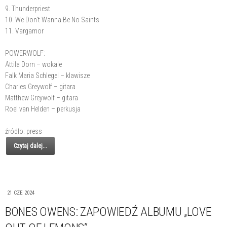
9. Thunderpriest
10. We Don't Wanna Be No Saints
11. Vargamor
POWERWOLF:
Attila Dorn – wokale
Falk Maria Schlegel – klawisze
Charles Greywolf – gitara
Matthew Greywolf – gitara
Roel van Helden – perkusja
źródło: press
Czytaj dalej...
21 CZE 2024
BONES OWENS: ZAPOWIEDŹ ALBUMU „LOVE