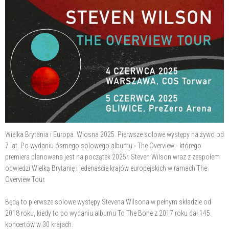
Wielka Brytania i Europa. Wiosna 2025. Pierwsze solowe występy na żywo od
7 lat. Po wydaniu ósmego solowego albumu - The Overview - którego
premiera planowana jest na początek 2025r. Steven Wilson wraz z zespołem
odwiedzi Wielką Brytanię i jedenaście krajów europejskich w ramach The
Overview Tour.
Będą to pierwsze solowe występy Stevena Wilsona w pełnym składzie od
2018 roku, kiedy to po wydaniu albumu To The Bone z 2017 roku dał 145
koncertów w 30 krajach.