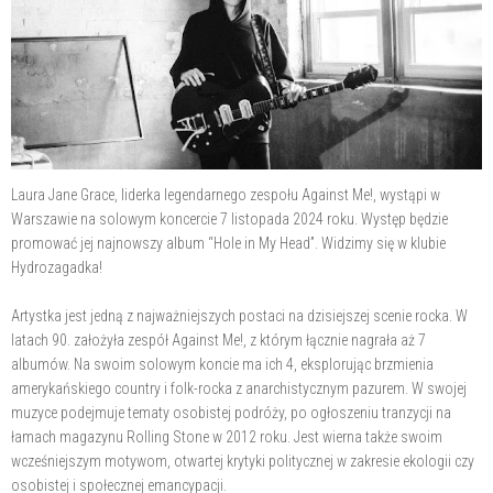
Laura Jane Grace, liderka legendarnego zespołu Against Me!, wystąpi w
Warszawie na solowym koncercie 7 listopada 2024 roku. Występ będzie
promować jej najnowszy album “Hole in My Head”. Widzimy się w klubie
Hydrozagadka!
Artystka jest jedną z najważniejszych postaci na dzisiejszej scenie rocka. W
latach 90. założyła zespół Against Me!, z którym łącznie nagrała aż 7
albumów. Na swoim solowym koncie ma ich 4, eksplorując brzmienia
amerykańskiego country i folk-rocka z anarchistycznym pazurem. W swojej
muzyce podejmuje tematy osobistej podróży, po ogłoszeniu tranzycji na
łamach magazynu Rolling Stone w 2012 roku. Jest wierna także swoim
wcześniejszym motywom, otwartej krytyki politycznej w zakresie ekologii czy
osobistej i społecznej emancypacji.