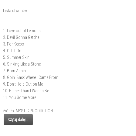
Lista utworów:
1. Love out of Lemons
2. Devil Gonna Getcha
3. For Keeps
4. Get It On
5. Summer Skin
6. Sinking Like a Stone
7. Born Again
8. Goin' Back Where I Came From
9. Don't Hold Out on Me
10. Higher Than I Wanna Be
11. You Some More
źródło: MYSTIC PRODUCTION
Czytaj dalej...