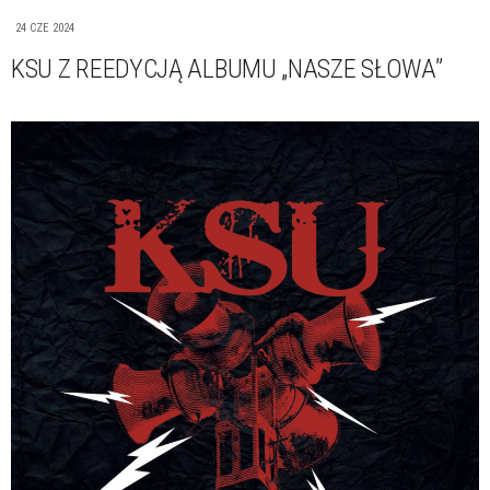
24 CZE 2024
KSU Z REEDYCJĄ ALBUMU „NASZE SŁOWA”