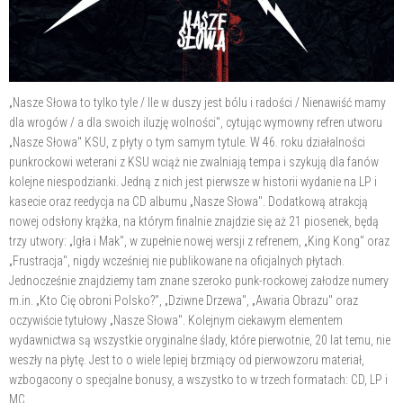
„Nasze Słowa to tylko tyle / Ile w duszy jest bólu i radości / Nienawiść mamy
dla wrogów / a dla swoich iluzję wolności", cytując wymowny refren utworu
„Nasze Słowa" KSU, z płyty o tym samym tytule. W 46. roku działalności
punkrockowi weterani z KSU wciąż nie zwalniają tempa i szykują dla fanów
kolejne niespodzianki. Jedną z nich jest pierwsze w historii wydanie na LP i
kasecie oraz reedycja na CD albumu „Nasze Słowa". Dodatkową atrakcją
nowej odsłony krążka, na którym finalnie znajdzie się aż 21 piosenek, będą
trzy utwory: „Igła i Mak", w zupełnie nowej wersji z refrenem, „King Kong" oraz
„Frustracja", nigdy wcześniej nie publikowane na oficjalnych płytach.
Jednocześnie znajdziemy tam znane szeroko punk-rockowej załodze numery
m.in. „Kto Cię obroni Polsko?", „Dziwne Drzewa", „Awaria Obrazu" oraz
oczywiście tytułowy „Nasze Słowa". Kolejnym ciekawym elementem
wydawnictwa są wszystkie oryginalne ślady, które pierwotnie, 20 lat temu, nie
weszły na płytę. Jest to o wiele lepiej brzmiący od pierwowzoru materiał,
wzbogacony o specjalne bonusy, a wszystko to w trzech formatach: CD, LP i
MC.