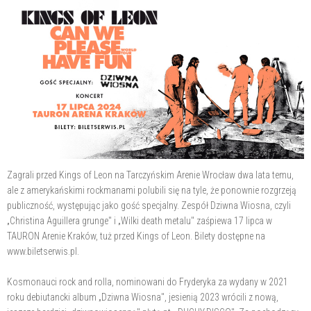
Zagrali przed Kings of Leon na Tarczyńskim Arenie Wrocław dwa lata temu,
ale z amerykańskimi rockmanami polubili się na tyle, że ponownie rozgrzeją
publiczność, występując jako gość specjalny. Zespół Dziwna Wiosna, czyli
„Christina Aguillera grunge" i „Wilki death metalu" zaśpiewa 17 lipca w
TAURON Arenie Kraków, tuż przed Kings of Leon. Bilety dostępne na
www.biletserwis.pl.
Kosmonauci rock and rolla, nominowani do Fryderyka za wydany w 2021
roku debiutancki album „Dziwna Wiosna", jesienią 2023 wrócili z nową,