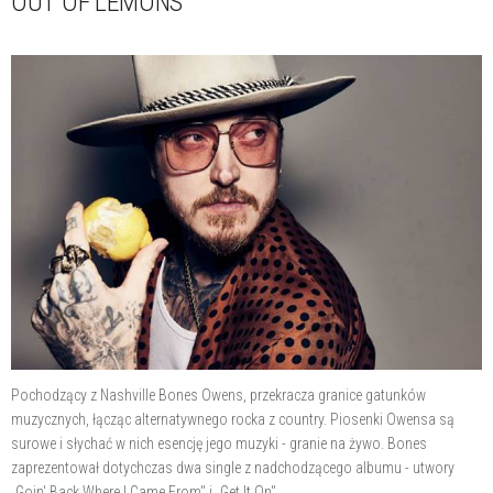
OUT OF LEMONS”
Pochodzący z Nashville Bones Owens, przekracza granice gatunków
muzycznych, łącząc alternatywnego rocka z country. Piosenki Owensa są
surowe i słychać w nich esencję jego muzyki - granie na żywo. Bones
zaprezentował dotychczas dwa single z nadchodzącego albumu - utwory
„Goin' Back Where I Came From" i „Get It On".