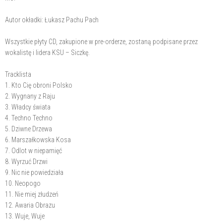
Autor okładki: Łukasz Pachu Pach
Wszystkie płyty CD, zakupione w pre-orderze, zostaną podpisane przez
wokalistę i lidera KSU – Siczkę.
Tracklista
1. Kto Cię obroni Polsko
2. Wygnany z Raju
3. Władcy świata
4. Techno Techno
5. Dziwne Drzewa
6. Marszałkowska Kosa
7. Odlot w niepamięć
8. Wyrzuć Drzwi
9. Nic nie powiedziała
10. Neopogo
11. Nie miej złudzeń
12. Awaria Obrazu
13. Wuje, Wuje