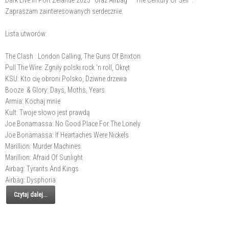
Dark Live In Port Zelande 2023" oraz Airbag " "The Century Of Self".
Zapraszam zainteresowanych serdecznie.
Lista utworów:
The Clash : London Calling, The Guns Of Brixton
Pull The Wire: Zgniły polski rock 'n roll, Okręt
KSU: Kto cię obroni Polsko, Dziwne drzewa
Booze & Glory: Days, Moths, Years
Armia: Kochaj mnie
Kult: Twoje słowo jest prawdą
Joe Bonamassa: No Good Place For The Lonely
Joe Bonamassa: If Heartaches Were Nickels
Marillion: Murder Machines
Marillion: Afraid Of Sunlight
Airbag: Tyrants And Kings
Airbag: Dysphoria
Czytaj dalej...