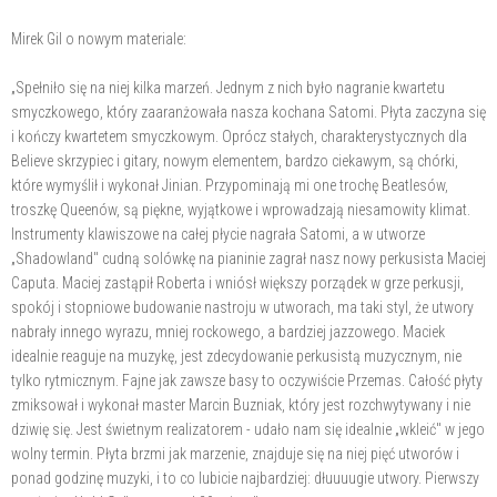
Mirek Gil o nowym materiale:
„Spełniło się na niej kilka marzeń. Jednym z nich było nagranie kwartetu
smyczkowego, który zaaranżowała nasza kochana Satomi. Płyta zaczyna się
i kończy kwartetem smyczkowym. Oprócz stałych, charakterystycznych dla
Believe skrzypiec i gitary, nowym elementem, bardzo ciekawym, są chórki,
które wymyślił i wykonał Jinian. Przypominają mi one trochę Beatlesów,
troszkę Queenów, są piękne, wyjątkowe i wprowadzają niesamowity klimat.
Instrumenty klawiszowe na całej płycie nagrała Satomi, a w utworze
„Shadowland" cudną solówkę na pianinie zagrał nasz nowy perkusista Maciej
Caputa. Maciej zastąpił Roberta i wniósł większy porządek w grze perkusji,
spokój i stopniowe budowanie nastroju w utworach, ma taki styl, że utwory
nabrały innego wyrazu, mniej rockowego, a bardziej jazzowego. Maciek
idealnie reaguje na muzykę, jest zdecydowanie perkusistą muzycznym, nie
tylko rytmicznym. Fajne jak zawsze basy to oczywiście Przemas. Całość płyty
zmiksował i wykonał master Marcin Buzniak, który jest rozchwytywany i nie
dziwię się. Jest świetnym realizatorem - udało nam się idealnie „wkleić" w jego
wolny termin. Płyta brzmi jak marzenie, znajduje się na niej pięć utworów i
ponad godzinę muzyki, i to co lubicie najbardziej: dłuuuugie utwory. Pierwszy