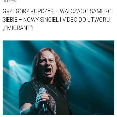
26 LIS 2024
GRZEGORZ KUPCZYK – WALCZĄC O SAMEGO
SIEBIE – NOWY SINGIEL I VIDEO DO UTWORU
„EMIGRANT"!