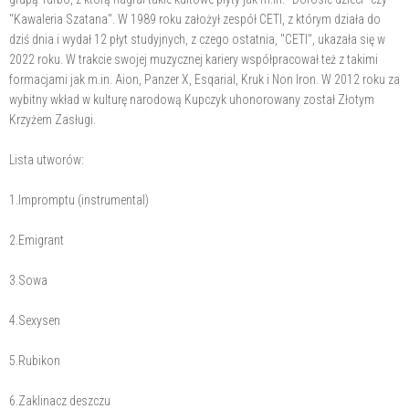
"Kawaleria Szatana". W 1989 roku założył zespół CETI, z którym działa do
dziś dnia i wydał 12 płyt studyjnych, z czego ostatnia, "CETI", ukazała się w
2022 roku. W trakcie swojej muzycznej kariery współpracował też z takimi
formacjami jak m.in. Aion, Panzer X, Esqarial, Kruk i Non Iron. W 2012 roku za
wybitny wkład w kulturę narodową Kupczyk uhonorowany został Złotym
Krzyżem Zasługi.
Lista utworów:
1.Impromptu (instrumental)
2.Emigrant
3.Sowa
4.Sexysen
5.Rubikon
6.Zaklinacz deszczu