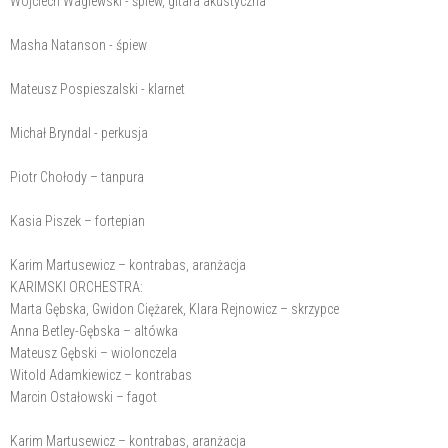
Wojciech Waglewski - śpiew, gitara akustyczna
Masha Natanson - śpiew
Mateusz Pospieszalski - klarnet
Michał Bryndal - perkusja
Piotr Chołody – tanpura
Kasia Piszek – fortepian
Karim Martusewicz – kontrabas, aranżacja
KARIMSKI ORCHESTRA:
Marta Gębska, Gwidon Ciężarek, Klara Rejnowicz – skrzypce
Anna Betley-Gębska – altówka
Mateusz Gębski – wiolonczela
Witold Adamkiewicz – kontrabas
Marcin Ostałowski – fagot
Karim Martusewicz – kontrabas, aranżacja