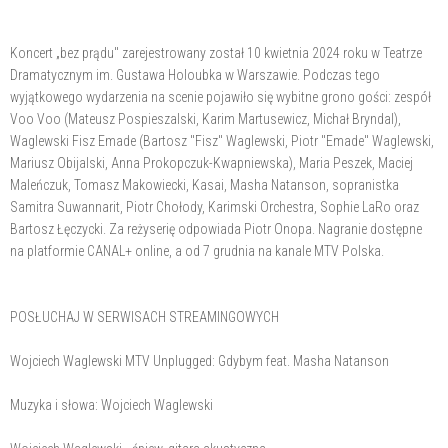
Koncert „bez prądu" zarejestrowany został 10 kwietnia 2024 roku w Teatrze
Dramatycznym im. Gustawa Holoubka w Warszawie. Podczas tego
wyjątkowego wydarzenia na scenie pojawiło się wybitne grono gości: zespół
Voo Voo (Mateusz Pospieszalski, Karim Martusewicz, Michał Bryndal),
Waglewski Fisz Emade (Bartosz "Fisz" Waglewski, Piotr "Emade" Waglewski,
Mariusz Obijalski, Anna Prokopczuk-Kwapniewska), Maria Peszek, Maciej
Maleńczuk, Tomasz Makowiecki, Kasai, Masha Natanson, sopranistka
Samitra Suwannarit, Piotr Chołody, Karimski Orchestra, Sophie LaRo oraz
Bartosz Łęczycki. Za reżyserię odpowiada Piotr Onopa. Nagranie dostępne
na platformie CANAL+ online, a od 7 grudnia na kanale MTV Polska.
POSŁUCHAJ W SERWISACH STREAMINGOWYCH
Wojciech Waglewski MTV Unplugged: Gdybym feat. Masha Natanson
Muzyka i słowa: Wojciech Waglewski