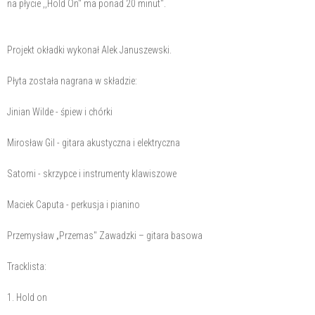
na płycie ,,Hold On" ma ponad 20 minut".
Projekt okładki wykonał Alek Januszewski.
Płyta została nagrana w składzie:
Jinian Wilde - śpiew i chórki
Mirosław Gil - gitara akustyczna i elektryczna
Satomi - skrzypce i instrumenty klawiszowe
Maciek Caputa - perkusja i pianino
Przemysław „Przemas" Zawadzki – gitara basowa
Tracklista:
1. Hold on