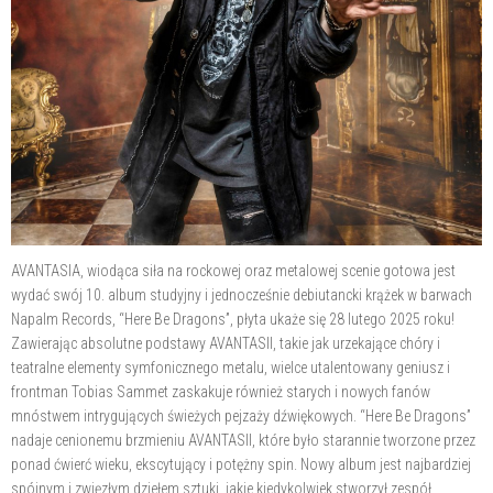
AVANTASIA, wiodąca siła na rockowej oraz metalowej scenie gotowa jest
wydać swój 10. album studyjny i jednocześnie debiutancki krążek w barwach
Napalm Records, “Here Be Dragons”, płyta ukaże się 28 lutego 2025 roku!
Zawierając absolutne podstawy AVANTASII, takie jak urzekające chóry i
teatralne elementy symfonicznego metalu, wielce utalentowany geniusz i
frontman Tobias Sammet zaskakuje również starych i nowych fanów
mnóstwem intrygujących świeżych pejzaży dźwiękowych. “Here Be Dragons”
nadaje cenionemu brzmieniu AVANTASII, które było starannie tworzone przez
ponad ćwierć wieku, ekscytujący i potężny spin. Nowy album jest najbardziej
spójnym i zwięzłym dziełem sztuki, jakie kiedykolwiek stworzył zespół.