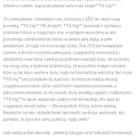
folkiem a rockiem, wypuściła właśnie swój nowy singiel *"På Veg"*.
„Po intensywnym i niezwykłym roku, kończymy z GÅTE ten okres nową
piosenką: *"På Veg"* (*W drodze*). *"På Veg"* opowiada o spotkaniu
utraconej miłości w magicznym śnie, a następnie wyruszeniu w celu
ponownego odnalezienia tej miłości w świecie jawy, będąc w pełni
świadomym, że nigdy nie można tego zrobić. Rok 2024 był niewątpliwie
czasem, w którym ruszyliśmy pełną parą, osiągnęliśmy nowe wyżyny i
zdobyliśmy nowe serca, nawet poza granicami naszego kraju. Ale wszystko
ma swoją cenę, a tęsknota za bliskością, za wszystkimi małymi rzeczami,
które są tak duże i ważne w życiu, nigdy nie była bardziej widoczna. Być może
*"På Veg"* jest produktem tej dualności: kontrastów między ekstazą
osiągania wzniosłych celów, nad którymi nieustannie pracowałeś, a
jednocześnie płaceniem za nie czasem, który wolałbyś spędzić z najbliższymi.
*"På Veg"* to epicki, wspaniały i piękny hołd dla każdego, kto dąży do
osiągnięcia swoich celów — i dla wszystkich, którzy za kimś tęsknią.
Niezależnie od celu i dokądkolwiek zaprowadzi cię droga, ważne jest, aby
pamiętać, że życie jest samą podróżą, nigdy celem.”
Jeśli siedzą w Was dwa wilki - pierwszy lubujący się w folkowych brzmieniach,