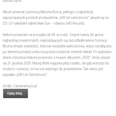
radości życia".
Album powstał z pomocą Marcina Borsa, jednego z najbardziej
zapracowanych polskich producentów. „600 lat samotności" ukazał się na
CD i LP nakładem labela New Sun – odłamu GAD Records.
Hedone powstało na początku lat 90. w Łodzi. Zespół należy do grona
najbardziej nowatorskich, niepoddających się zaszufladkowaniu formacji.
Można śmiało stwierdzić, stanowi niezwykle wartościowy, wręcz nieodłączny
już element polskiej sceny muzycznej ostatnich czterech dekad. Po piętnastu
latach milczenia Hedone powróciło z nowym albumem „2020", który ukazał
się 31 grudnia 2020. Maciej Werk nagrywa płyty rzadko, ale gdy wchodzi do
studia to oznacza, że ma coś ważnego do powiedzenia. Tak samo jest
wypadku „600 Lat Samotności".
źródło: Cantaramusic.pl
Czytaj dalej...