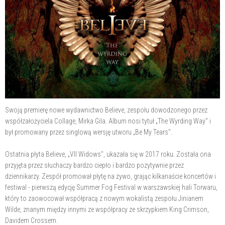
Swoją premierę nowe wydawnictwo Believe, zespołu dowodzonego przez
współzałożyciela Collage, Mirka Gila. Album nosi tytuł „The Wyrding Way" i
był promowany przez singlową wersję utworu „Be My Tears".
Ostatnia płyta Believe, „VII Widows", ukazała się w 2017 roku. Została ona
przyjęta przez słuchaczy bardzo ciepło i bardzo pozytywnie przez
dziennikarzy. Zespół promował płytę na żywo, grając kilkanaście koncertów i
festiwal - pierwszą edycję Summer Fog Festival w warszawskiej hali Torwaru,
który to zaowocował współpracą z nowym wokalistą zespołu Jinianem
Wilde, znanym między innymi ze współpracy ze skrzypkiem King Crimson,
Davidem Crossem.