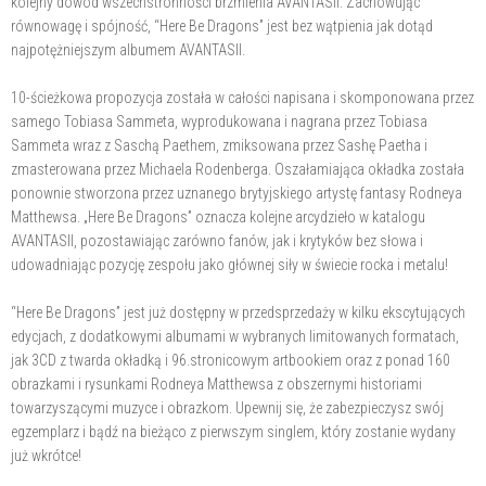
kolejny dowód wszechstronności brzmienia AVANTASII. Zachowując
równowagę i spójność, “Here Be Dragons” jest bez wątpienia jak dotąd
najpotężniejszym albumem AVANTASII.
10-ścieżkowa propozycja została w całości napisana i skomponowana przez
samego Tobiasa Sammeta, wyprodukowana i nagrana przez Tobiasa
Sammeta wraz z Saschą Paethem, zmiksowana przez Sashę Paetha i
zmasterowana przez Michaela Rodenberga. Oszałamiająca okładka została
ponownie stworzona przez uznanego brytyjskiego artystę fantasy Rodneya
Matthewsa. „Here Be Dragons” oznacza kolejne arcydzieło w katalogu
AVANTASII, pozostawiając zarówno fanów, jak i krytyków bez słowa i
udowadniając pozycję zespołu jako głównej siły w świecie rocka i metalu!
“Here Be Dragons” jest już dostępny w przedsprzedaży w kilku ekscytujących
edycjach, z dodatkowymi albumami w wybranych limitowanych formatach,
jak 3CD z twarda okładką i 96.stronicowym artbookiem oraz z ponad 160
obrazkami i rysunkami Rodneya Matthewsa z obszernymi historiami
towarzyszącymi muzyce i obrazkom. Upewnij się, że zabezpieczysz swój
egzemplarz i bądź na bieżąco z pierwszym singlem, który zostanie wydany
już wkrótce!