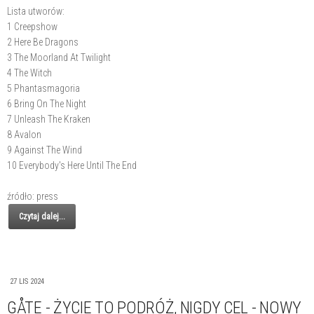
Lista utworów:
1 Creepshow
2 Here Be Dragons
3 The Moorland At Twilight
4 The Witch
5 Phantasmagoria
6 Bring On The Night
7 Unleash The Kraken
8 Avalon
9 Against The Wind
10 Everybody's Here Until The End
źródło: press
Czytaj dalej...
27 LIS 2024
GÅTE - ŻYCIE TO PODRÓŻ, NIGDY CEL - NOWY