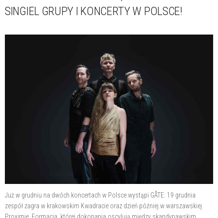
SINGIEL GRUPY I KONCERTY W POLSCE!
Już w grudniu na dwóch koncertach w Polsce wystąpi GÅTE: 19 grudnia
zespół zagra w krakowskim Kwadracie oraz dzień później w warszawskiej
Proximie. Formacja, której dokonania oscylują między skandynawskim