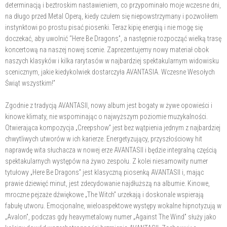
determinacją i beztroskim nastawieniem, co przypominało moje wczesne dni,
na długo przed Metal Operą, kiedy czułem się niepowstrzymany i pozwoliłem
instynktowi po prostu pisać piosenki. Teraz kipię energią i nie mogę się
doczekać, aby uwolnić “Here Be Dragons”, a następnie rozpocząć wielką trasę
koncertową na naszej nowej scenie. Zaprezentujemy nowy materiał obok
naszych klasyków i kilka rarytasów w najbardziej spektakularnym widowisku
scenicznym, jakie kiedykolwiek dostarczyła AVANTASIA. Wczesne Wesołych
Świąt wszystkim!”
Zgodnie z tradycją AVANTASII, nowy album jest bogaty w żywe opowieści i
kinowe klimaty, nie wspominając o najwyższym poziomie muzykalności.
Otwierająca kompozycja „Creepshow” jest bez wątpienia jednym z najbardziej
chwytliwych utworów w ich karierze. Energetyzujący, przyszłościowy hit
naprawdę wita słuchacza w nowej erze AVANTASII i będzie integralną częścią
spektakularnych występów na żywo zespołu. Z kolei niesamowity numer
tytułowy „Here Be Dragons” jest klasyczną piosenką AVANTASII i, mając
prawie dziewięć minut, jest zdecydowanie najdłuższą na albumie. Kinowe,
mroczne pejzaże dźwiękowe „The Witch” urzekają i doskonale wspierają
fabułę utworu. Emocjonalne, wieloaspektowe występy wokalne hipnotyzują w
„Avalon”, podczas gdy heavymetalowy numer „Against The Wind” służy jako