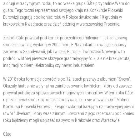
a drugi w tradycyjnym rocku, to norweska grupa Gåte przypadnie Wam do
gustu. Tegoroczni reprezentanci swojego kraju na Konkursie Piosenki
Eurowizji zagrają pod koniec roku w Polsce dwukrotnie: 19 grudnia w
krakowskim Kwadracie oraz dzień później w warszawskiej Proximie.
Zespół Gåte powstał pod koniec poprzedniego milenium i już za sprawą
swojej pierwszej, wydanej w 2000 roku, EPki zaskarbili uwagę słuchaczy
zarówno w Skandynawii, jak i w całej Europie. Twórczość Norwegów to
podróż, w której pierwsze skrzypce gra tradycyjny folk, ale nie brakuje tutaj
inspiracji rockiem, elektroniką czy nawet industrialem.
W 2018 roku formacja powróciła po 12 latach przerwy z albumem “Svevn”.
Okazały hiatus nie wpłynął na zainteresowanie kwintetem, który od zawsze
porywał publikę za sprawą swoich magicznych koncertów. W tym roku Gåte
reprezentował swój kraj podczas odbywającego się w szwedzkim Malmo
Konkursu Piosenki Eurowizji. Zespół wykonał bazujący na tradycyjnej pieśni
utwór “Ulveham”, który wraz z innymi utworami z jego repertuaru pod koniec
roku będziemy mogli usłyszeć na żywo w Krakowie oraz Warszawie!
Gåte