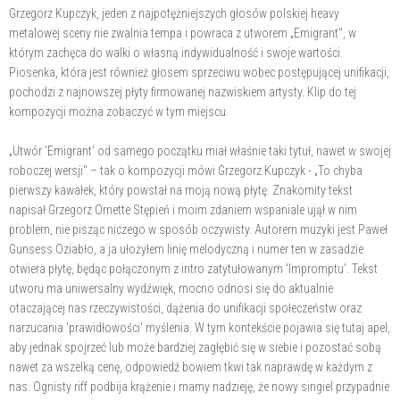
Grzegorz Kupczyk, jeden z najpotężniejszych głosów polskiej heavy
metalowej sceny nie zwalnia tempa i powraca z utworem „Emigrant", w
którym zachęca do walki o własną indywidualność i swoje wartości.
Piosenka, która jest również głosem sprzeciwu wobec postępującej unifikacji,
pochodzi z najnowszej płyty firmowanej nazwiskiem artysty. Klip do tej
kompozycji można zobaczyć w tym miejscu.
„Utwór 'Emigrant' od samego początku miał właśnie taki tytuł, nawet w swojej
roboczej wersji" – tak o kompozycji mówi Grzegorz Kupczyk - „To chyba
pierwszy kawałek, który powstał na moją nową płytę. Znakomity tekst
napisał Grzegorz Ornette Stępień i moim zdaniem wspaniale ujął w nim
problem, nie pisząc niczego w sposób oczywisty. Autorem muzyki jest Paweł
Gunsess Oziabło, a ja ułożyłem linię melodyczną i numer ten w zasadzie
otwiera płytę, będąc połączonym z intro zatytułowanym 'Impromptu'. Tekst
utworu ma uniwersalny wydźwięk, mocno odnosi się do aktualnie
otaczającej nas rzeczywistości, dążenia do unifikacji społeczeństw oraz
narzucania 'prawidłowości' myślenia. W tym kontekście pojawia się tutaj apel,
aby jednak spojrzeć lub może bardziej zagłębić się w siebie i pozostać sobą
nawet za wszelką cenę, odpowiedź bowiem tkwi tak naprawdę w każdym z
nas. Ognisty riff podbija krążenie i mamy nadzieję, że nowy singiel przypadnie