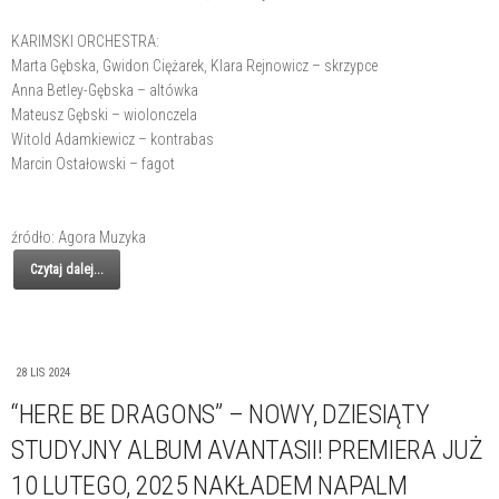
KARIMSKI ORCHESTRA:
Marta Gębska, Gwidon Ciężarek, Klara Rejnowicz – skrzypce
Anna Betley-Gębska – altówka
Mateusz Gębski – wiolonczela
Witold Adamkiewicz – kontrabas
Marcin Ostałowski – fagot
źródło: Agora Muzyka
Czytaj dalej...
28 LIS 2024
“HERE BE DRAGONS” – NOWY, DZIESIĄTY
STUDYJNY ALBUM AVANTASII! PREMIERA JUŻ
10 LUTEGO, 2025 NAKŁADEM NAPALM