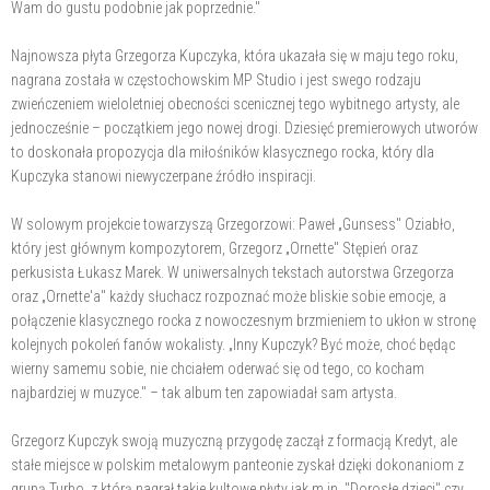
Wam do gustu podobnie jak poprzednie."
Najnowsza płyta Grzegorza Kupczyka, która ukazała się w maju tego roku,
nagrana została w częstochowskim MP Studio i jest swego rodzaju
zwieńczeniem wieloletniej obecności scenicznej tego wybitnego artysty, ale
jednocześnie – początkiem jego nowej drogi. Dziesięć premierowych utworów
to doskonała propozycja dla miłośników klasycznego rocka, który dla
Kupczyka stanowi niewyczerpane źródło inspiracji.
W solowym projekcie towarzyszą Grzegorzowi: Paweł „Gunsess" Oziabło,
który jest głównym kompozytorem, Grzegorz „Ornette" Stępień oraz
perkusista Łukasz Marek. W uniwersalnych tekstach autorstwa Grzegorza
oraz „Ornette'a" każdy słuchacz rozpoznać może bliskie sobie emocje, a
połączenie klasycznego rocka z nowoczesnym brzmieniem to ukłon w stronę
kolejnych pokoleń fanów wokalisty. „Inny Kupczyk? Być może, choć będąc
wierny samemu sobie, nie chciałem oderwać się od tego, co kocham
najbardziej w muzyce." – tak album ten zapowiadał sam artysta.
Grzegorz Kupczyk swoją muzyczną przygodę zaczął z formacją Kredyt, ale
stałe miejsce w polskim metalowym panteonie zyskał dzięki dokonaniom z
grupą Turbo, z którą nagrał takie kultowe płyty jak m.in. "Dorosłe dzieci" czy