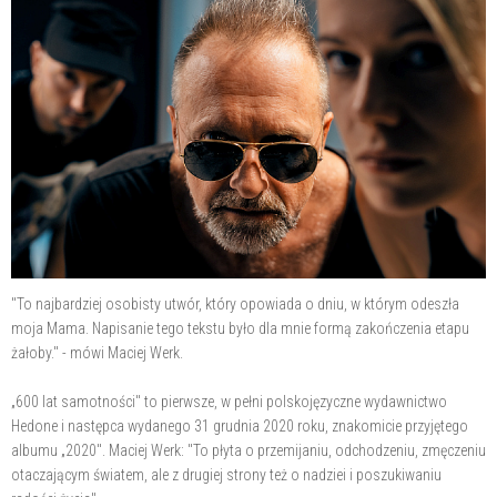
"To najbardziej osobisty utwór, który opowiada o dniu, w którym odeszła
moja Mama. Napisanie tego tekstu było dla mnie formą zakończenia etapu
żałoby." - mówi Maciej Werk.
„600 lat samotności" to pierwsze, w pełni polskojęzyczne wydawnictwo
Hedone i następca wydanego 31 grudnia 2020 roku, znakomicie przyjętego
albumu „2020". Maciej Werk: "To płyta o przemijaniu, odchodzeniu, zmęczeniu
otaczającym światem, ale z drugiej strony też o nadziei i poszukiwaniu