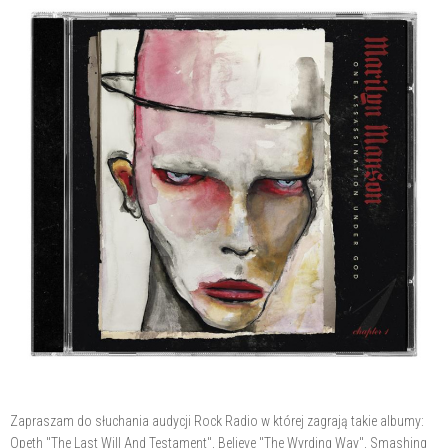
Zapraszam do słuchania audycji Rock Radio w której zagrają takie albumy:
Opeth "The Last Will And Testament", Believe "The Wyrding Way", Smashing