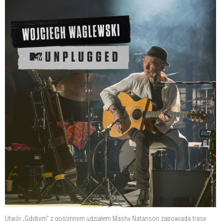
Utwór „Gdybym" z gościnnym udziałem Mashy Natanson zapowiada trasę