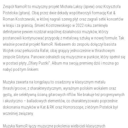
Zespół NamoR to muzyczny projekt Michała Laksy (śpiew) oraz Krzysztofa
Pisteloka (gitara). Obaj przez dwie dekady współtworzyli formację Kat &
Roman Kostrzewski, w której nagrali szereg płyt oraz zagrali setki koncertów
w kraju i za granicą. Śmierć Kostrzewskiego w 2022 roku zamknęła
definitywnie pewien rozdział wspólnej działalności muzyków, którzy
postanowili kontynuować przygodę z metalową sztuką w nowej formule. Tak
właśnie powstał projekt NamoR. Niebawem do zespołu dołączył basista
Wojtek oraz perkusista Rafał, obaj grający jednocześnie w thrashowym
zespole Gilotyna. Panowie odnaleźli się muzycznie w punkcie, który spełnił się
w postaci płyty „Ofiary Pustki". Album ma swoją premierę dziś i można go
nabyć pod tym linkiem:
Muzyka zawarta na longplayu to osadzony w klasycznym metalu
thrash/groove, z charakterystycznym, wyraźnym polskim wokalem oraz
gęstą, ale selektywną ścianą gitarowych riffów. Nie brakuje też progresywnych
i akustyczno – balladowych elementów, co charakteryzowało poprzednie
dokonania muzyków w Kat & RK oraz Horrorscope, z którym Pistelok był
wcześniej związany.
Muzyka NamoR łączy muzyczne pokolenia wielbicieli klasycznych