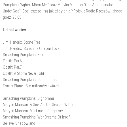
Pumpkins "Aghori Mhori Mei" oraz Marylin Manson "One Assassination
Under God". Coś jeszcze... są jakieś pytania ? Polskie Radio Rzeszów - środa -
godz. 20.05
Lista utworów:
Jimi Hendrix: Stone Free
Jimi Hendrix: Sunshine Of Your Love
Smashing Pumpkins: Edin
Opeth: Par.6
Opeth: Par.7
Opeth: A Storm Never Told
Smashing Pumpkins: Pentagrams
Formy Planet: Sto milionów gwiazd
Smashing Pumpkins: Sighommi
Marylin Manson: A Sick As The Secrets Within
Marylin Manson: Meet me In Purgatory
Smashing Pumpkins: War Dreams Of Itself
Believe: Shadowland