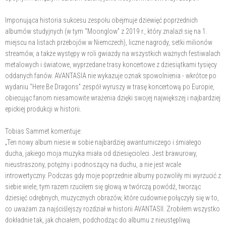
Imponująca historia sukcesu zespołu obejmuje dziewięć poprzednich
albumów studyjnych (w tym “Moonglow” z 2019 r., który znalazł się na 1.
miejscu na listach przebojów w Niemczech), liczne nagrody, setki milionów
streamów, a także występy w roli gwiazdy na wszystkich ważnych festiwalach
metalowych i światowe, wyprzedane trasy koncertowe z dziesiątkami tysięcy
oddanych fanów. AVANTASIA nie wykazuje oznak spowolnienia - wkrótce po
wydaniu “Here Be Dragons” zespół wyruszy w trasę koncertową po Europie,
obiecując fanom niesamowite wrażenia dzięki swojej największej i najbardziej
epickiej produkcji w historii.
Tobias Sammet komentuje:
„Ten nowy album niesie w sobie najbardziej awanturniczego i śmiałego
ducha, jakiego moja muzyka miała od dziesięcioleci. Jest brawurowy,
nieustraszony, potężny i podnoszący na duchu, a nie jest wcale
introwertyczny. Podczas gdy moje poprzednie albumy pozwoliły mi wyrzucić z
siebie wiele, tym razem rzuciłem się głową w twórczą powódź, tworząc
dziesięć odrębnych, muzycznych obrazów, które cudownie połączyły się w to,
co uważam za najściślejszy rozdział w historii AVANTASII. Zrobiłem wszystko
dokładnie tak, jak chciałem, podchodząc do albumu z nieustępliwą