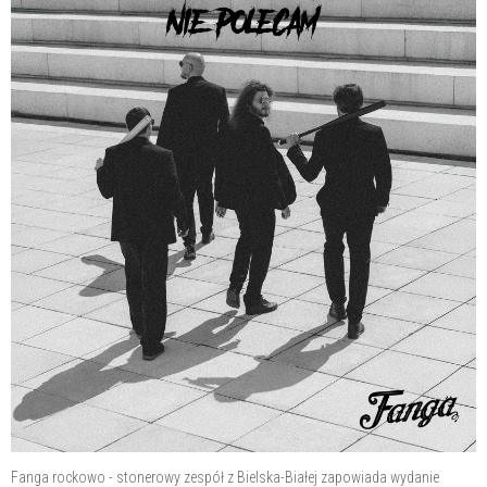
Fanga rockowo - stonerowy zespół z Bielska-Białej zapowiada wydanie