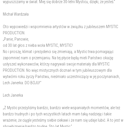
wypuszczamy w świat. Miej się dobrze 30-letni Mysticu, dzięki, że jesteś.”
Michał Wardzała
Oto wypowiedzi i wspomnienia artystów w związku z jubileuszem MYSTIC
PRODUCTION.
„Panie, Panowie,
od 30 lat głos z nieba woła MYSTIC, MYSTIC!
No i proszę, klimat i prezydenci się zmieniają, a Mystic trwa pomagając
zapomnieć nam o przemijaniu. Na tej płycie będą mieli Państwo okazję
usłyszeć wykonawców, którzy nagrywali swoje materiały dla MYSTIC
PRODUCTION. No więc mistycznych doznań w tym jubileuszowym dla
wytwórni roku życzy Państwu, nieśmiało uczestniczący w jej poczynaniach,
Lech Janerka. DO BOJU!"
Lech Janerka
„Z Mystic przeżyliśmy bardzo, bardzo wiele wspaniałych momentów, ale też
bardzo trudnych i po tych wszystkich latach mam taką nadzieję i takie
wrażenie, że ciągle jesteśmy siebie ciekawi i że nam się udaje lubić. A to jest w
showbiznesie bardzo trudne. Sto lat Mystic.”