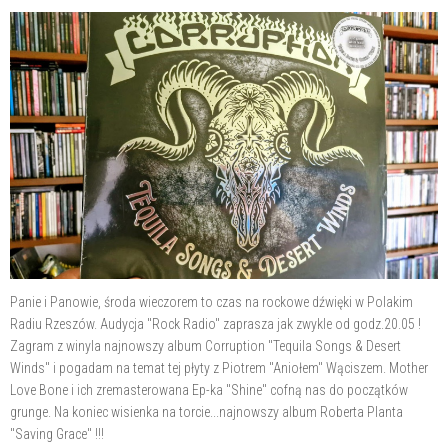
Panie i Panowie, środa wieczorem to czas na rockowe dźwięki w Polakim
Radiu Rzeszów. Audycja "Rock Radio" zaprasza jak zwykle od godz.20.05 !
Zagram z winyla najnowszy
album Corruption "Tequila Songs & Desert
Winds" i pogadam na temat tej płyty z Piotrem "Aniołem" Wąciszem. Mother
Love Bone i ich zremasterowana Ep-ka "Shine" cofną nas do początków
grunge. Na koniec wisienka na torcie...najnowszy album Roberta Planta
"Saving Grace" !!!