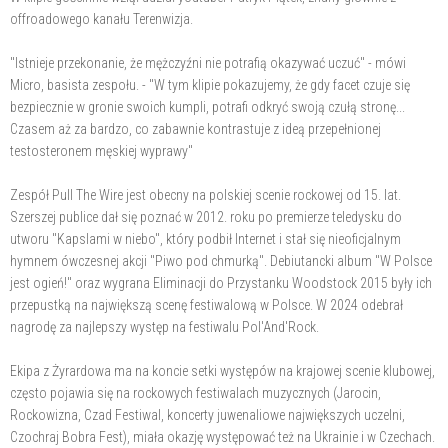
offroadowego kanału Terenwizja.
"Istnieje przekonanie, że mężczyźni nie potrafią okazywać uczuć" - mówi
Micro, basista zespołu. - "W tym klipie pokazujemy, że gdy facet czuje się
bezpiecznie w gronie swoich kumpli, potrafi odkryć swoją czułą stronę...
Czasem aż za bardzo, co zabawnie kontrastuje z ideą przepełnionej
testosteronem męskiej wyprawy"
Zespół Pull The Wire jest obecny na polskiej scenie rockowej od 15. lat.
Szerszej publice dał się poznać w 2012. roku po premierze teledysku do
utworu "Kapslami w niebo", który podbił Internet i stał się nieoficjalnym
hymnem ówczesnej akcji "Piwo pod chmurką". Debiutancki album "W Polsce
jest ogień!" oraz wygrana Eliminacji do Przystanku Woodstock 2015 były ich
przepustką na największą scenę festiwalową w Polsce. W 2024 odebrał
nagrodę za najlepszy występ na festiwalu Pol'And'Rock.
Ekipa z Żyrardowa ma na koncie setki występów na krajowej scenie klubowej,
często pojawia się na rockowych festiwalach muzycznych (Jarocin,
Rockowizna, Czad Festiwal, koncerty juwenaliowe największych uczelni,
Czochraj Bobra Fest), miała okazję występować też na Ukrainie i w Czechach.