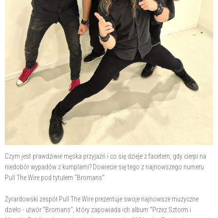
Czym jest prawdziwie męska przyjaźń i co się dzieje z facetem, gdy cierpi na
niedobór wypadów z kumplami? Dowiecie się tego z najnowszego numeru
Pull The Wire pod tytułem "Bromans"
Żyrardowski zespół Pull The Wire prezentuje swoje najnowsze muzyczne
dzieło - utwór "Bromans", który zapowiada ich album "Przez Sztorm i