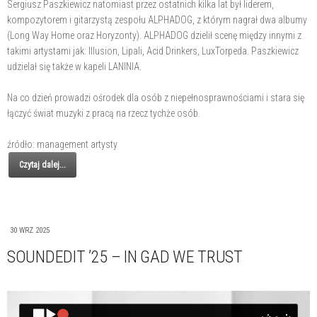
Sergiusz Paszkiewicz natomiast przez ostatnich kilka lat był liderem,
kompozytorem i gitarzystą zespołu ALPHADOG, z którym nagrał dwa albumy
(Long Way Home oraz Horyzonty). ALPHADOG dzielił scenę między innymi z
takimi artystami jak: Illusion, Lipali, Acid Drinkers, LuxTorpeda. Paszkiewicz
udzielał się także w kapeli LANINIA.
Na co dzień prowadzi ośrodek dla osób z niepełnosprawnościami i stara się
łączyć świat muzyki z pracą na rzecz tychże osób.
źródło: management artysty
Czytaj dalej...
30 WRZ 2025
SOUNDEDIT ’25 – IN GAD WE TRUST