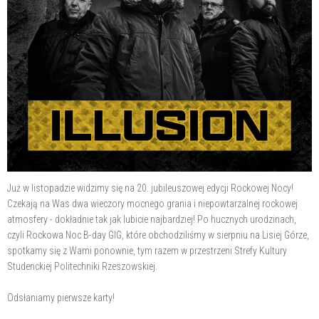
Już w listopadzie widzimy się na 20. jubileuszowej edycji Rockowej Nocy!
Czekają na Was dwa wieczory mocnego grania i niepowtarzalnej rockowej
atmosfery - dokładnie tak jak lubicie najbardziej! Po hucznych urodzinach,
czyli Rockowa Noc B-day GIG, które obchodziliśmy w sierpniu na Lisiej Górze,
spotkamy się z Wami ponownie, tym razem w przestrzeni Strefy Kultury
Studenckiej Politechniki Rzeszowskiej.
Odsłaniamy pierwsze karty!