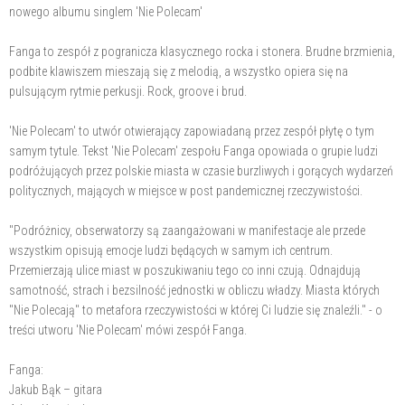
nowego albumu singlem 'Nie Polecam'
Fanga to zespół z pogranicza klasycznego rocka i stonera. Brudne brzmienia,
podbite klawiszem mieszają się z melodią, a wszystko opiera się na
pulsującym rytmie perkusji. Rock, groove i brud.
'Nie Polecam' to utwór otwierający zapowiadaną przez zespół płytę o tym
samym tytule. Tekst 'Nie Polecam' zespołu Fanga opowiada o grupie ludzi
podróżujących przez polskie miasta w czasie burzliwych i gorących wydarzeń
politycznych, mających w miejsce w post pandemicznej rzeczywistości.
"Podróżnicy, obserwatorzy są zaangażowani w manifestacje ale przede
wszystkim opisują emocje ludzi będących w samym ich centrum.
Przemierzają ulice miast w poszukiwaniu tego co inni czują. Odnajdują
samotność, strach i bezsilność jednostki w obliczu władzy. Miasta których
"Nie Polecają" to metafora rzeczywistości w której Ci ludzie się znaleźli." - o
treści utworu 'Nie Polecam' mówi zespół Fanga.
Fanga:
Jakub Bąk – gitara