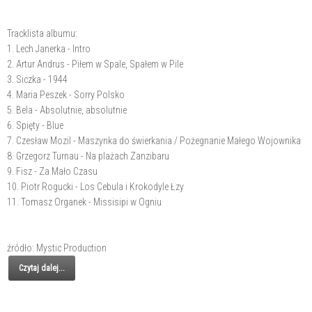
Tracklista albumu:
1. Lech Janerka - Intro
2. Artur Andrus - Piłem w Spale, Spałem w Pile
3. Siczka - 1944
4. Maria Peszek - Sorry Polsko
5. Bela - Absolutnie, absolutnie
6. Spięty - Blue
7. Czesław Mozil - Maszynka do świerkania / Pożegnanie Małego Wojownika
8. Grzegorz Turnau - Na plażach Zanzibaru
9. Fisz - Za Mało Czasu
10. Piotr Rogucki - Los Cebula i Krokodyle Łzy
11. Tomasz Organek - Missisipi w Ogniu
źródło: Mystic Production
Czytaj dalej...