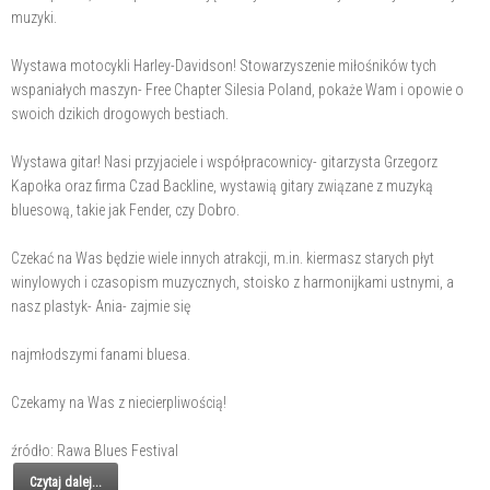
muzyki.
Wystawa motocykli Harley-Davidson! Stowarzyszenie miłośników tych
wspaniałych maszyn- Free Chapter Silesia Poland, pokaże Wam i opowie o
swoich dzikich drogowych bestiach.
Wystawa gitar! Nasi przyjaciele i współpracownicy- gitarzysta Grzegorz
Kapołka oraz firma Czad Backline, wystawią gitary związane z muzyką
bluesową, takie jak Fender, czy Dobro.
Czekać na Was będzie wiele innych atrakcji, m.in. kiermasz starych płyt
winylowych i czasopism muzycznych, stoisko z harmonijkami ustnymi, a
nasz plastyk- Ania- zajmie się
najmłodszymi fanami bluesa.
Czekamy na Was z niecierpliwością!
źródło: Rawa Blues Festival
Czytaj dalej...