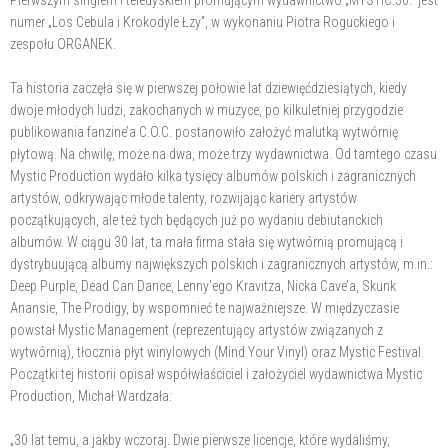
numer „Los Cebula i Krokodyle Łzy”, w wykonaniu Piotra Roguckiego i
zespołu ORGANEK.
Ta historia zaczęła się w pierwszej połowie lat dziewięćdziesiątych, kiedy
dwoje młodych ludzi, zakochanych w muzyce, po kilkuletniej przygodzie
publikowania fanzine’a C.O.C. postanowiło założyć malutką wytwórnię
płytową. Na chwilę, może na dwa, może trzy wydawnictwa. Od tamtego czasu
Mystic Production wydało kilka tysięcy albumów polskich i zagranicznych
artystów, odkrywając młode talenty, rozwijając kariery artystów
początkujących, ale też tych będących już po wydaniu debiutanckich
albumów. W ciągu 30 lat, ta mała firma stała się wytwórnią promującą i
dystrybuującą albumy największych polskich i zagranicznych artystów, m.in.:
Deep Purple, Dead Can Dance, Lenny’ego Kravitza, Nicka Cave’a, Skunk
Anansie, The Prodigy, by wspomnieć te najważniejsze. W międzyczasie
powstał Mystic Management (reprezentujący artystów związanych z
wytwórnią), tłocznia płyt winylowych (Mind Your Vinyl) oraz Mystic Festival.
Początki tej historii opisał współwłaściciel i założyciel wydawnictwa Mystic
Production, Michał Wardzała:
„30 lat temu, a jakby wczoraj. Dwie pierwsze licencje, które wydaliśmy,