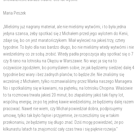
Maria Peszek
„Mieliśmy już nagrany materiał, ale nie mieliśmy wytwórni, i to była jedna
jedyna szansa, żeby spotkać się z Michałem przed jego wylotem do Kenii,
zdaje się, bo on jest maratończykiem. Miał wylecieć na jakieś trzy, cztery
tygodnie. To było dla nas bardzo długo, bo nie mieliśmy wtedy wytwórni i nie
wiedzieliśmy co ze sobą zrobić. Wtedy padła propozycja aby spotkać się o 7
czy 8 rano na lotnisku na Okęciu w Warszawie. No więc ja się na to
oczywiście zgodziłem, bo pomyślałem sobie, że jak będziemy siedzieć dalej 4
tygodnie bez wiary i bez żadnych planów, to będzie źle. Nie znaliśmy się
wcześniej z Michałem, tylko rozmawialiśmy przez Marka naszego Managera.
No i spotkaliśmy się w kawiarni, na pięterku, na lotnisku Chopina. Właściwie
to ta rozmowa trwała jakieś 20 minut, bo złapaliśmy jakiś taki fajny lot,
wspólną energię, że po tej jednej kawie wiedzieliśmy, że będziemy dalej razem
pracować. Nawet nie wiem, czy Michał powiedział dobra, podpisujemy
umowę, tylko tak było fajnie i przyjemnie, że rozeszliśmy się w takim
przekonaniu, że będziemy się długo znać. Dziś mogę powiedzieć, że po
kilkunastu latach ta znajomość cały czas trwa i się pięknie rozwija.”