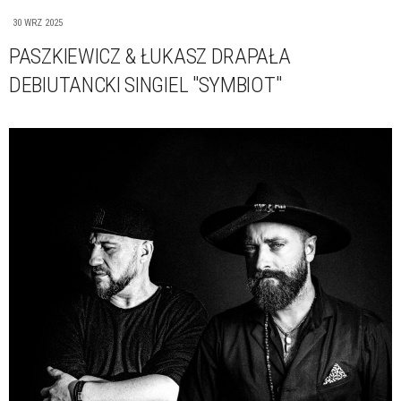
30 WRZ 2025
PASZKIEWICZ & ŁUKASZ DRAPAŁA
DEBIUTANCKI SINGIEL "SYMBIOT"