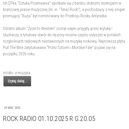
Ich EPka "Sztuka Przemijania" spotkała się z bardzo dobrymi recenzjami w
branżowej prasie muzycznej (m. in. "Teraz Rock"), a pochodzący z niej singiel
promujący "Iluzja" był nominowany do Przeboju Rocku Antyradia.
Ostatni album "Życie to Western" został ciepło przyjęty przez krytykę i
słuchaczy, a tytułowy utwór do tej pory można często usłyszeć w polskich
rozgłośniach radiowych nastawionych na muzykę rockową. Najnowsza płyta
Pull The Wire zatytułowana "Przez Sztorm i Morskie Fale" pojawi się na
początku 2026 roku.
źródło: e-muzyka
Czytaj dalej...
29 WRZ 2025
ROCK RADIO 01.10.2025 R G.20.05