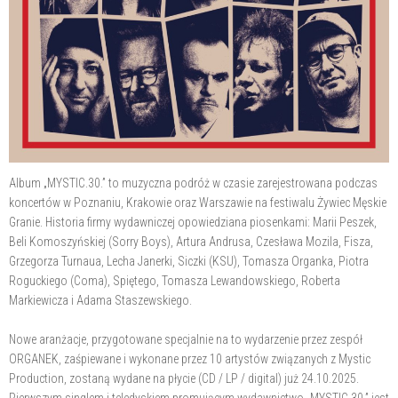
Album „MYSTIC.30.” to muzyczna podróż w czasie zarejestrowana podczas
koncertów w Poznaniu, Krakowie oraz Warszawie na festiwalu Żywiec Męskie
Granie. Historia firmy wydawniczej opowiedziana piosenkami: Marii Peszek,
Beli Komoszyńskiej (Sorry Boys), Artura Andrusa, Czesława Mozila, Fisza,
Grzegorza Turnaua, Lecha Janerki, Siczki (KSU), Tomasza Organka, Piotra
Roguckiego (Coma), Spiętego, Tomasza Lewandowskiego, Roberta
Markiewicza i Adama Staszewskiego.
Nowe aranżacje, przygotowane specjalnie na to wydarzenie przez zespół
ORGANEK, zaśpiewane i wykonane przez 10 artystów związanych z Mystic
Production, zostaną wydane na płycie (CD / LP / digital) już 24.10.2025.
Pierwszym singlem i teledyskiem promującym wydawnictwo „MYSTIC.30.” jest