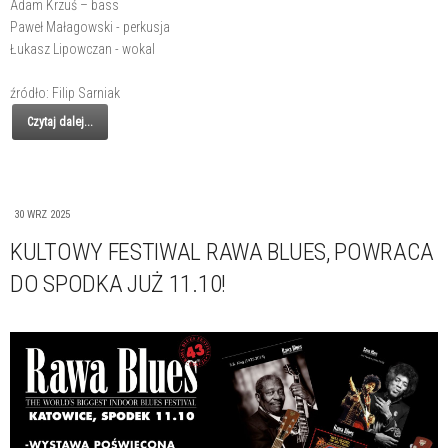
Adam Krzuś – bass
Paweł Małagowski - perkusja
Łukasz Lipowczan - wokal
źródło: Filip Sarniak
Czytaj dalej...
30 WRZ 2025
KULTOWY FESTIWAL RAWA BLUES, POWRACA
DO SPODKA JUŻ 11.10!