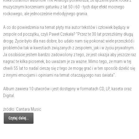
Kilka ostatnich albumów The Analogs potwierdza, że łączenie punk rocka z
muzycznymi korzeniami gatunku z lat 50 i 60 - tych daje efekt mocnego
rockowego, ale jednocześnie melodyjnego grania.
A co do powiedzenia na temat płyty ma autor tekstów i człowiek będący w
zespole od początku, czyli Paweł Czekała? "Przez te 30 lat przeszliśmy długą
drogę. Życie było dla nas dobre, bo udało nam się pokonać wiele przeszkód i
problemów tak w kwestiach związanych z zespołem, jak i w życiu prywatnym.
Ja osobiście jestem bardzo zadowolony z tego, że jest okazja aby jeszcze raz
nagrać te kilka piosenek, bo uważam je za ważne. Mimo tego, że mam w tej
chwili 55 lat to nadal cieszę się z tego że mogę grać i w ten sposób dzielić się
z innymi emocjami i opiniami na temat otaczającego nas świata".
Album zawiera 10 utworów i jest dostępny w formatach CD, LP, kaseta oraz
Digital.
źródło: Cantara Music
Czytaj dalej...