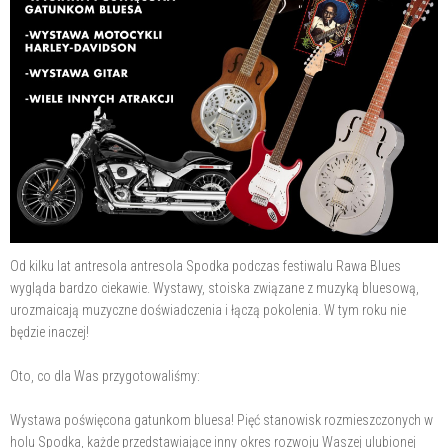
Od kilku lat antresola antresola Spodka podczas festiwalu Rawa Blues
wygląda bardzo ciekawie. Wystawy, stoiska związane z muzyką bluesową,
urozmaicają muzyczne doświadczenia i łączą pokolenia. W tym roku nie
będzie inaczej!
Oto, co dla Was przygotowaliśmy:
Wystawa poświęcona gatunkom bluesa! Pięć stanowisk rozmieszczonych w
holu Spodka, każde przedstawiające inny okres rozwoju Waszej ulubionej