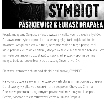
Projekt muzyczny Sergiusza Paszkiewicza i wyjątkowych polskich artystów.
Od zawsze marzyłem o projekcie na własną rękę i taki projekt udało się
stworzyć. Wyjątkowe jest w nim to, że zaproszenie do niego przyjęli moi
idole, przyjaciele i również artyści, których wcześniej nie znałem osobiście. Bez
namysłu postanowili pozostawić tu swój ślad, pisząc wspólnie ze mną
muzykę bądź autorskie teksty do poszczególnych utworów.
Pierwszy i zarazem debiutancki singiel nosi nazwę „SYMBIOT”.
Na wokalu udziela się w nim nietuzinkowy artysta, jakim jest Łukasz Drapała.
Od lat tworzy wyjątkowe piosenki m.in. z zespołem Chevy czy Chemia.
Obecnie współpracuje z ogromynm powodzeniem z muzykami zespołu
Perfect, tworząc projekt muzyczny Perfect & Łukasz Drapała.