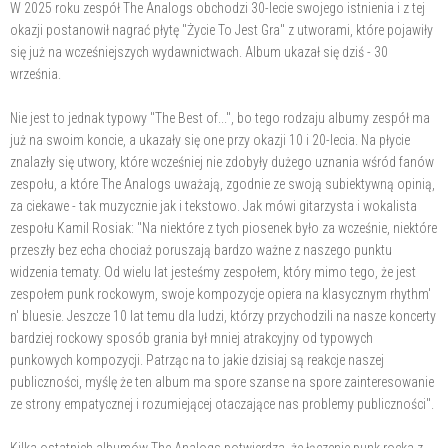
W 2025 roku zespół The Analogs obchodzi 30-lecie swojego istnienia i z tej
okazji postanowił nagrać płytę "Życie To Jest Gra" z utworami, które pojawiły
się już na wcześniejszych wydawnictwach. Album ukazał się dziś - 30
września.
Nie jest to jednak typowy "The Best of...", bo tego rodzaju albumy zespół ma
już na swoim koncie, a ukazały się one przy okazji 10 i 20-lecia. Na płycie
znalazły się utwory, które wcześniej nie zdobyły dużego uznania wśród fanów
zespołu, a które The Analogs uważają, zgodnie ze swoją subiektywną opinią,
za ciekawe - tak muzycznie jak i tekstowo. Jak mówi gitarzysta i wokalista
zespołu Kamil Rosiak: "Na niektóre z tych piosenek było za wcześnie, niektóre
przeszły bez echa chociaż poruszają bardzo ważne z naszego punktu
widzenia tematy. Od wielu lat jesteśmy zespołem, który mimo tego, że jest
zespołem punk rockowym, swoje kompozycje opiera na klasycznym rhythm'
n' bluesie. Jeszcze 10 lat temu dla ludzi, którzy przychodzili na nasze koncerty
bardziej rockowy sposób grania był mniej atrakcyjny od typowych
punkowych kompozycji. Patrząc na to jakie dzisiaj są reakcje naszej
publiczności, myślę że ten album ma spore szanse na spore zainteresowanie
ze strony empatycznej i rozumiejącej otaczające nas problemy publiczności".