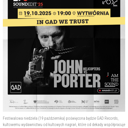
Festiwalowa niedziela (19 października) poświęcona będzie GAD Records,
kultowemu wydawnictwu od kultowych nagrań, które od dekady współpracuje