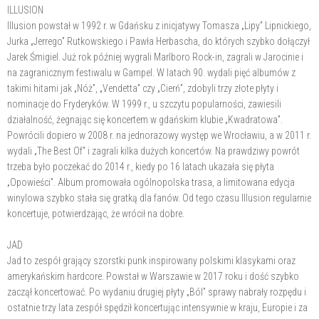
ILLUSION
Illusion powstał w 1992 r. w Gdańsku z inicjatywy Tomasza „Lipy” Lipnickiego,
Jurka „Jerrego” Rutkowskiego i Pawła Herbascha, do których szybko dołączył
Jarek Śmigiel. Już rok później wygrali Marlboro Rock-in, zagrali w Jarocinie i
na zagranicznym festiwalu w Gampel. W latach 90. wydali pięć albumów z
takimi hitami jak „Nóż”, „Vendetta” czy „Cierń”, zdobyli trzy złote płyty i
nominacje do Fryderyków. W 1999 r., u szczytu popularności, zawiesili
działalność, żegnając się koncertem w gdańskim klubie „Kwadratowa”.
Powrócili dopiero w 2008 r. na jednorazowy występ we Wrocławiu, a w 2011 r.
wydali „The Best Of” i zagrali kilka dużych koncertów. Na prawdziwy powrót
trzeba było poczekać do 2014 r., kiedy po 16 latach ukazała się płyta
„Opowieści”. Album promowała ogólnopolska trasa, a limitowana edycja
winylowa szybko stała się gratką dla fanów. Od tego czasu Illusion regularnie
koncertuje, potwierdzając, że wrócił na dobre.
JAD
Jad to zespół grający szorstki punk inspirowany polskimi klasykami oraz
amerykańskim hardcore. Powstał w Warszawie w 2017 roku i dość szybko
zaczął koncertować. Po wydaniu drugiej płyty „Ból” sprawy nabrały rozpędu i
ostatnie trzy lata zespół spędził koncertując intensywnie w kraju, Europie i za