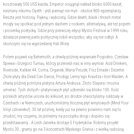
kosztowały 500 US$ każda, Emperor osiągnął nakład blisko 6000 kaset,
nieznany nikomu Opeth - jeśli pamięć nie myli - okolice 800 egzemplarzy.
Reszta jest historią. Piękną i wyboistą. Gdzie death, black i thrash metal
mogły się spotkać pod jednym dachem z rockiem, alternatywą, ale też popem
i piosenką poetycką. Gdzie przy pierwszej edycji Mystic Festival w 1999 roku,
działacze pewnej partii politycznej robili wszystko, aby się nie odbył. A
skończyło się na wyprzedanej Hali Wisły.
Potem pojawił się Behemoth, a chwilę później wspaniałe Pogodno, Czesław
Śpiewa i Grzegorz Turnau, którzy przenieśli nas w inny wymiar. Acid Drinkers,
Riverside, Kaliber 44, Coma, Organek, Maria Peszek, Fisz Emade i Dezerter.
Złote płyty dla Dead Can Dance, Prodigy, Lenny'ego Kravitza i Iron Maiden. A
chwilę później potrójna platyna Artura Andrusa. Złoto Slayera i można
umierać. Tych złotych i platynowych płyt uzbierało się blisko 100. Ilość
polskich artystów urosła do kilkuset, po drodze otworzyliśmy oddziały w
Czechach i w Niemczech, uruchomiliśmy tłocznię płyt winylowych (Mind Your
Vinyl człowieku!). 30 lat później, kiedy już na pewno powinno nam się to
znudzić, my czujemy, że jesteśmy na początku drogi i dopiero się
przedstawiamy… A Lech Janerka dostaje 5 Fryderyków. Robimy projekt
Mystic.30., gramy go na 3 koncertach Męskiego Grania i z wielką radością