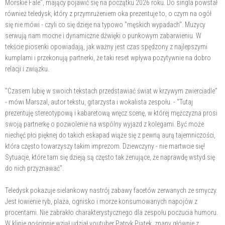
Morskie Fale", mający pojawić się na początku 2026 roku. Do singla powstał
również teledysk, który z przymrużeniem oka prezentuje to, o czym na ogół
się nie mówi - czyli co się dzieje na typowo "męskich wypadach". Muzycy
serwują nam mocne i dynamiczne dźwięki o punkowym zabarwieniu. W
tekście piosenki opowiadają, jak ważny jest czas spędzony z najlepszymi
kumplami i przekonują partnerki, że taki reset wpływa pozytywnie na dobro
relacji i związku.
"Czasem lubię w swoich tekstach przedstawiać świat w krzywym zwierciadle"
- mówi Marszal, autor tekstu, gitarzysta i wokalista zespołu. - "Tutaj
prezentuję stereotypową i kabaretową wręcz scenę, w której mężczyzna prosi
swoją partnerkę o pozwolenie na wspólny wyjazd z kolegami. Być może
niechęć płci pięknej do takich eskapad wiąże się z pewną aurą tajemniczości,
która często towarzyszy takim imprezom. Dziewczyny - nie martwcie się!
Sytuacje, które tam się dzieją są często tak żenujące, że naprawdę wstyd się
do nich przyznawać".
Teledysk pokazuje sielankowy nastrój zabawy facetów zerwanych ze smyczy.
Jest łowienie ryb, plaża, ognisko i morze konsumowanych napojów z
procentami. Nie zabrakło charakterystycznego dla zespołu poczucia humoru.
W klipie gościnnie wziął udział youtuber Patryk Piątek, znany głównie z