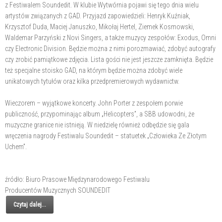
z Festiwalem Soundedit. W klubie Wytwórnia pojawi się tego dnia wielu
artystów związanych z GAD. Przyjazd zapowiedzieli: Henryk Kuźniak,
Krzysztof Duda, Maciej Januszko, Mikołaj Hertel, Ziemek Kosmowski,
Waldemar Parzyński z Novi Singers, a także muzycy zespołów: Exodus, Omni
czy Electronic Division. Będzie można z nimi porozmawiać, zdobyć autografy
czy zrobić pamiątkowe zdjęcia. Lista gości nie jest jeszcze zamknięta. Będzie
też specjalne stoisko GAD, na którym będzie można zdobyć wiele
unikatowych tytułów oraz kilka przedpremierowych wydawnictw.
Wieczorem – wyjątkowe koncerty. John Porter z zespołem porwie
publiczność, przypominając album „Helicopters”, a SBB udowodni, że
muzyczne granice nie istnieją. W niedzielę również odbędzie się gala
wręczenia nagrody Festiwalu Soundedit – statuetek „Człowieka Ze Złotym
Uchem”.
źródło: Biuro Prasowe Międzynarodowego Festiwalu
Producentów Muzycznych SOUNDEDIT
Czytaj dalej...