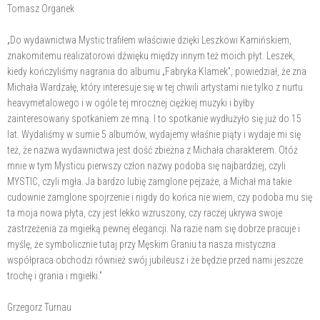
Tomasz Organek
„Do wydawnictwa Mystic trafiłem właściwie dzięki Leszkowi Kamińskiem,
znakomitemu realizatorowi dźwięku między innym też moich płyt. Leszek,
kiedy kończyliśmy nagrania do albumu „Fabryka Klamek”, powiedział, że zna
Michała Wardzałę, który interesuje się w tej chwili artystami nie tylko z nurtu
heavymetalowego i w ogóle tej mrocznej ciężkiej muzyki i byłby
zainteresowany spotkaniem ze mną. I to spotkanie wydłużyło się już do 15
lat. Wydaliśmy w sumie 5 albumów, wydajemy właśnie piąty i wydaje mi się
też, że nazwa wydawnictwa jest dość zbieżna z Michała charakterem. Otóż
mnie w tym Mysticu pierwszy człon nazwy podoba się najbardziej, czyli
MYSTIC, czyli mgła. Ja bardzo lubię zamglone pejzaże, a Michał ma takie
cudownie zamglone spojrzenie i nigdy do końca nie wiem, czy podoba mu się
ta moja nowa płyta, czy jest lekko wzruszony, czy raczej ukrywa swoje
zastrzeżenia za mgiełką pewnej elegancji. Na razie nam się dobrze pracuje i
myślę, że symbolicznie tutaj przy Męskim Graniu ta nasza mistyczna
współpraca obchodzi również swój jubileusz i że będzie przed nami jeszcze
trochę i grania i mgiełki.”
Grzegorz Turnau