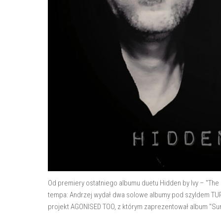
Od premiery ostatniego albumu duetu Hidden by Ivy – "The 
tempa: Andrzej wydał dwa solowe albumy pod szyldem TURA
projekt AGONISED TOO, z którym zaprezentował album "Summ