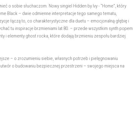
nieć o sobie słuchaczom. Nowy singiel Hidden by Ivy - "Home", który
Home Black – dwie odmienne interpretacje tego samego tematu,
cje łączą to, co charakterystyczne dla duetu – emocjonalną głębię i
hać tu inspiracje brzmieniami lat 80. – przede wszystkim synth popem
y i elementy ghost rocka, które dodają brzmieniu zespołu bardziej
ejsze – o zrozumieniu siebie, własnych potrzeb i pielęgnowaniu
 utwór o budowaniu bezpiecznej przestrzeni – swojego miejsca na