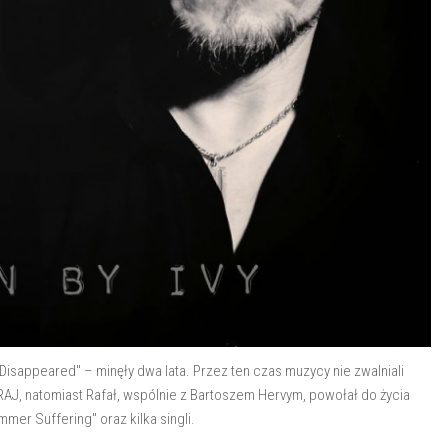
Disappeared" – minęły dwa lata. Przez ten czas muzycy nie zwalniali
J, natomiast Rafał, wspólnie z Bartoszem Hervym, powołał do życia
er Suffering" oraz kilka singli.