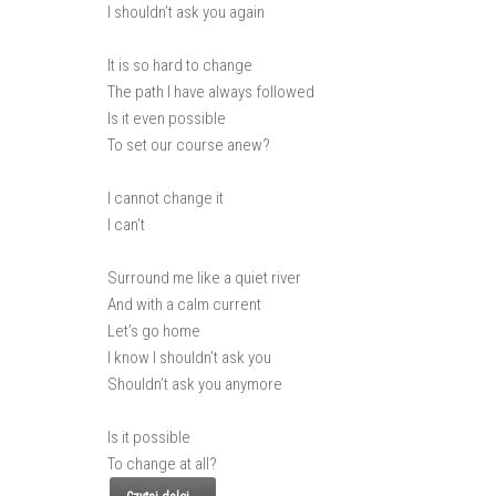
I shouldn’t ask you again
It is so hard to change
The path I have always followed
Is it even possible
To set our course anew?
I cannot change it
I can’t
Surround me like a quiet river
And with a calm current
Let’s go home
I know I shouldn’t ask you
Shouldn’t ask you anymore
Is it possible
To change at all?