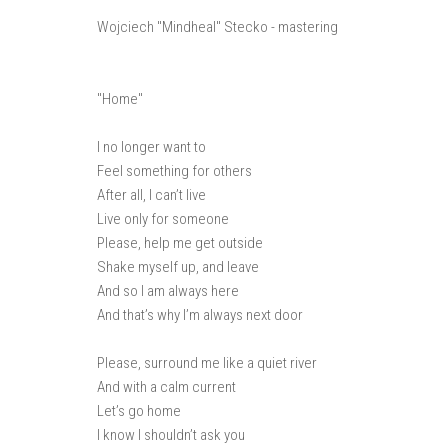
Wojciech "Mindheal" Stecko - mastering
"Home"
I no longer want to
Feel something for others
After all, I can’t live
Live only for someone
Please, help me get outside
Shake myself up, and leave
And so I am always here
And that’s why I’m always next door
Please, surround me like a quiet river
And with a calm current
Let’s go home
I know I shouldn’t ask you