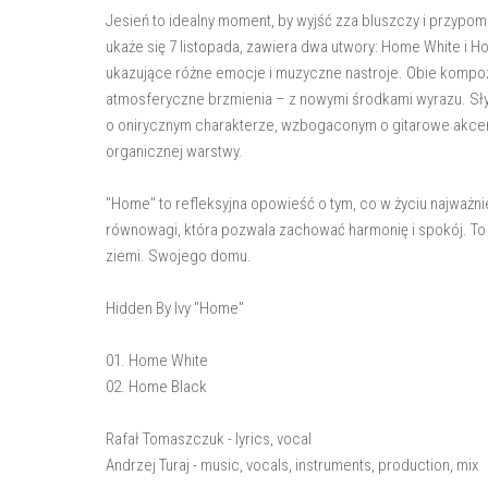
Jesień to idealny moment, by wyjść zza bluszczy i przypom
ukaże się 7 listopada, zawiera dwa utwory: Home White i 
ukazujące różne emocje i muzyczne nastroje. Obie kompozy
atmosferyczne brzmienia – z nowymi środkami wyrazu. Słyc
o onirycznym charakterze, wzbogaconym o gitarowe akcent
organicznej warstwy.
"Home" to refleksyjna opowieść o tym, co w życiu najważni
równowagi, która pozwala zachować harmonię i spokój. To
ziemi. Swojego domu.
Hidden By Ivy "Home"
01. Home White
02. Home Black
Rafał Tomaszczuk - lyrics, vocal
Andrzej Turaj - music, vocals, instruments, production, mix