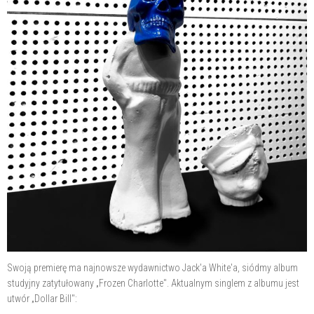
Swoją premierę ma najnowsze wydawnictwo Jack'a White'a, siódmy album
studyjny zatytułowany „Frozen Charlotte". Aktualnym singlem z albumu jest
utwór „Dollar Bill":