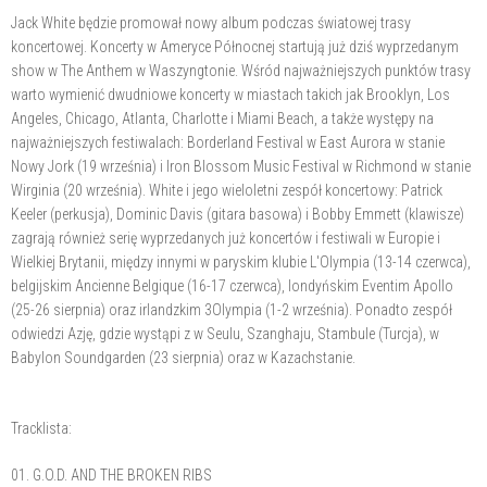
Jack White będzie promował nowy album podczas światowej trasy
koncertowej. Koncerty w Ameryce Północnej startują już dziś wyprzedanym
show w The Anthem w Waszyngtonie. Wśród najważniejszych punktów trasy
warto wymienić dwudniowe koncerty w miastach takich jak Brooklyn, Los
Angeles, Chicago, Atlanta, Charlotte i Miami Beach, a także występy na
najważniejszych festiwalach: Borderland Festival w East Aurora w stanie
Nowy Jork (19 września) i Iron Blossom Music Festival w Richmond w stanie
Wirginia (20 września). White i jego wieloletni zespół koncertowy: Patrick
Keeler (perkusja), Dominic Davis (gitara basowa) i Bobby Emmett (klawisze)
zagrają również serię wyprzedanych już koncertów i festiwali w Europie i
Wielkiej Brytanii, między innymi w paryskim klubie L'Olympia (13-14 czerwca),
belgijskim Ancienne Belgique (16-17 czerwca), londyńskim Eventim Apollo
(25-26 sierpnia) oraz irlandzkim 3Olympia (1-2 września). Ponadto zespół
odwiedzi Azję, gdzie wystąpi z w Seulu, Szanghaju, Stambule (Turcja), w
Babylon Soundgarden (23 sierpnia) oraz w Kazachstanie.
Tracklista:
01. G.O.D. AND THE BROKEN RIBS