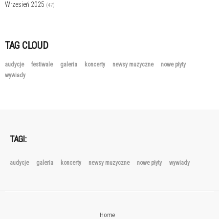
Wrzesień 2025
(47)
TAG CLOUD
audycje
festiwale
galeria
koncerty
newsy muzyczne
nowe płyty
wywiady
TAGI:
audycje
galeria
koncerty
newsy muzyczne
nowe płyty
wywiady
Home