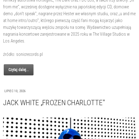
remiksy autorstwa horsegiirL, The Dare oraz FDC DJs, a także trzy utwory: „hi
from me", wcześniej dostępne wyłącznie na japońskiej edycji CD, domowe
demo „don't speak", nagrane przez Hester we własnym studiu, oraz „u and me
at home intro/outro", którego pierwszą część fani mogą kojarzyć jako
muzykę towarzyszącą wejściu zespołu na scenę. Wydawnictwo uzupełniają
nagrania koncertowe zarejestrowane w 2025 roku w The Village Studios w
Los Angeles.
źródło: sonicrecords.pl
Czytaj dalej...
LIPIEC 10, 2026
JACK WHITE „FROZEN CHARLOTTE"