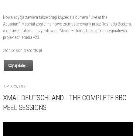
Nowa edycja zawiera także drugi krążek z albumem "Live at the
Aquarium".Materiał został na nowo zremasterowany przez Rashada Beckera,
a oprawę graficzną przygotowała Alison Fielding, bazując na oryginalnych
projektach studia v23.
źródło: sonicrecords.pl
Czytaj dalej...
LIPIEC 22, 2026
XMAL DEUTSCHLAND - THE COMPLETE BBC
PEEL SESSIONS