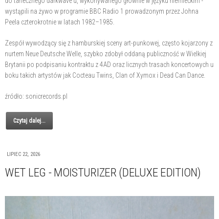
do tanecznego darkwave'u, wykonywanego głównie w języku niemieckim -
wystąpili na żywo w programie BBC Radio 1 prowadzonym przez Johna
Peela czterokrotnie w latach 1982–1985.
Zespół wywodzący się z hamburskiej sceny art-punkowej, często kojarzony z
nurtem Neue Deutsche Welle, szybko zdobył oddaną publiczność w Wielkiej
Brytanii po podpisaniu kontraktu z 4AD oraz licznych trasach koncertowych u
boku takich artystów jak Cocteau Twins, Clan of Xymox i Dead Can Dance.
źródło: sonicrecords.pl
Czytaj dalej...
LIPIEC 22, 2026
WET LEG - MOISTURIZER (DELUXE EDITION)