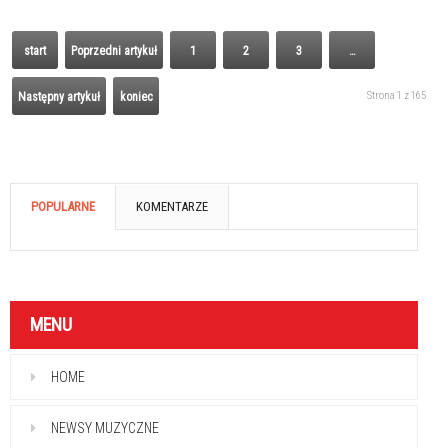
start
Poprzedni artykuł
1
2
3
…
Strona 1 z 165
Następny artykuł
koniec
POPULARNE
KOMENTARZE
MENU
HOME
NEWSY MUZYCZNE