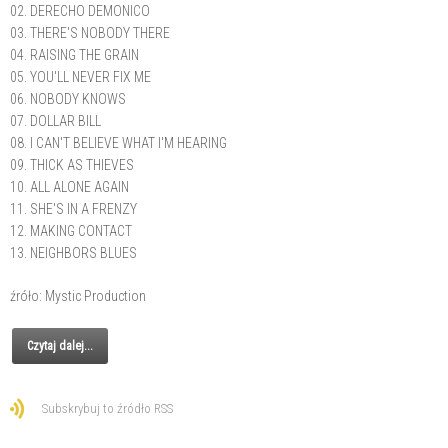
02. DERECHO DEMONICO
03. THERE'S NOBODY THERE
04. RAISING THE GRAIN
05. YOU'LL NEVER FIX ME
06. NOBODY KNOWS
07. DOLLAR BILL
08. I CAN'T BELIEVE WHAT I'M HEARING
09. THICK AS THIEVES
10. ALL ALONE AGAIN
11. SHE'S IN A FRENZY
12. MAKING CONTACT
13. NEIGHBORS BLUES
źróło: Mystic Production
Czytaj dalej...
Subskrybuj to źródło RSS