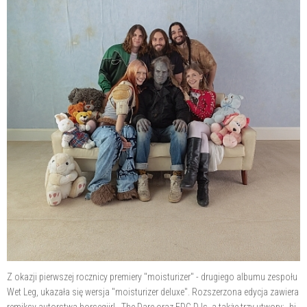
Z okazji pierwszej rocznicy premiery "moisturizer" - drugiego albumu zespołu
Wet Leg, ukazała się wersja "moisturizer deluxe". Rozszerzona edycja zawiera