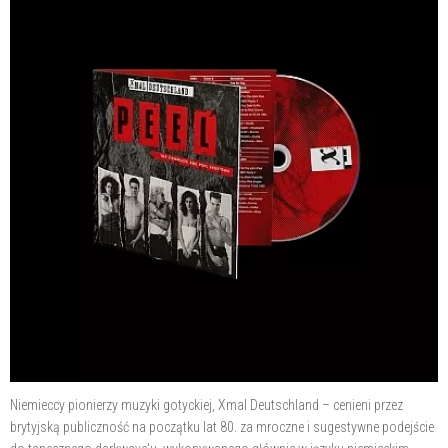
Niemieccy pionierzy muzyki gotyckiej, Xmal Deutschland – cenieni przez
brytyjską publiczność na początku lat 80. za mroczne i sugestywne podejście