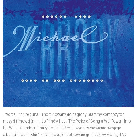
Twórca „infinite guitar" i nominowany do nagrody Grammy kompozytor
muzyki filmowej (m.in. do filmów Heat, The Perks of Being a Wallflower i Into
the Wild), kanadyjski muzyk Michael Brook wydał wznowienie swojego
albumu "Cobalt Blue" z 1992 roku, opublikowanego przez wytwórnię 4AD.