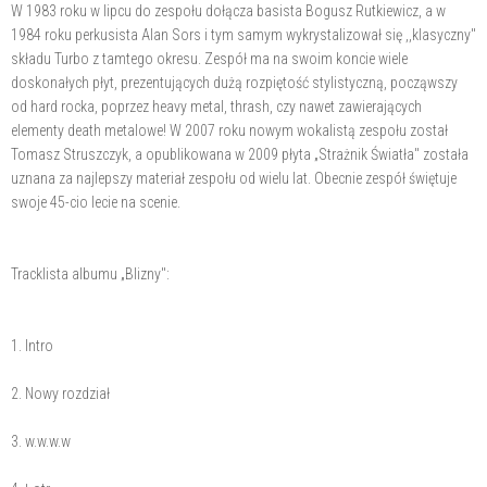
W 1983 roku w lipcu do zespołu dołącza basista Bogusz Rutkiewicz, a w
1984 roku perkusista Alan Sors i tym samym wykrystalizował się ,,klasyczny"
składu Turbo z tamtego okresu. Zespół ma na swoim koncie wiele
doskonałych płyt, prezentujących dużą rozpiętość stylistyczną, począwszy
od hard rocka, poprzez heavy metal, thrash, czy nawet zawierających
elementy death metalowe! W 2007 roku nowym wokalistą zespołu został
Tomasz Struszczyk, a opublikowana w 2009 płyta „Strażnik Światła" została
uznana za najlepszy materiał zespołu od wielu lat. Obecnie zespół świętuje
swoje 45-cio lecie na scenie.
Tracklista albumu „Blizny":
1. Intro
2. Nowy rozdział
3. w.w.w.w