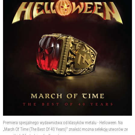
Premiera specjalnego wydawnictwa od klasyków metalu - Helloween. Na
„March Of Time (The Best Of 40 Years)" znaleźć można selekcję utworów ze