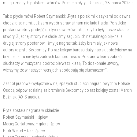
mniej uznanych polskich twórców. Premiera płyty już dzisiaj, 28 marca 2025 r.
Tak o płycie mówi Robert Szymański: „Płyta z polskimi klasykami od dawna
chodziła za nami. Już sam wybór sprawiał nam nie lada frajdę. Po selekcji
postanowiliśmy podejść do tych kawałków tak, jakby to były nasze własne
utwory. Z jednej strony nie chcieliśmy zagubić ich naturalnego piękna, z
drugiej strony postanowiliśmy je nagrać tak, żeby brzmiały jak nowa,
autorska płyta Sexbomby. Po raz kolejny bardzo duży nacisk położyliśmy na
brzmienie. Tu nie było żadnych kompromisów. Postanowiliśmy zabrać
słuchaczy w muzyczną podróż pierwszą klasą. To doskonałe utwory,
wierzymy, że w naszych wersjach spodobają się słuchaczom".
Zespół pracował wyłącznie w najlepszych studiach nagraniowych w Polsce.
Osobą odpowiedzialną za brzmienie Sexbomby po raz kolejny został Marcin
Buźniak (AXIS audio).
Płyta została nagrana w składzie:
Robert Szymański – śpiew
Maciej Gortatewicz – gitara, śpiew
Piotr Welcel – bas, śpiew