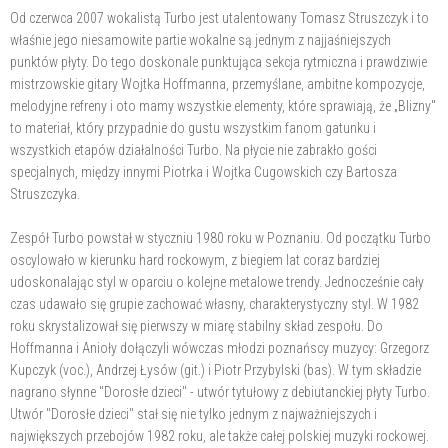
Od czerwca 2007 wokalistą Turbo jest utalentowany Tomasz Struszczyk i to
właśnie jego niesamowite partie wokalne są jednym z najjaśniejszych
punktów płyty. Do tego doskonale punktująca sekcja rytmiczna i prawdziwie
mistrzowskie gitary Wojtka Hoffmanna, przemyślane, ambitne kompozycje,
melodyjne refreny i oto mamy wszystkie elementy, które sprawiają, że „Blizny"
to materiał, który przypadnie do gustu wszystkim fanom gatunku i
wszystkich etapów działalności Turbo. Na płycie nie zabrakło gości
specjalnych, między innymi Piotrka i Wojtka Cugowskich czy Bartosza
Struszczyka.
Zespół Turbo powstał w styczniu 1980 roku w Poznaniu. Od początku Turbo
oscylowało w kierunku hard rockowym, z biegiem lat coraz bardziej
udoskonalając styl w oparciu o kolejne metalowe trendy. Jednocześnie cały
czas udawało się grupie zachować własny, charakterystyczny styl. W 1982
roku skrystalizował się pierwszy w miarę stabilny skład zespołu. Do
Hoffmanna i Anioły dołączyli wówczas młodzi poznańscy muzycy: Grzegorz
Kupczyk (voc.), Andrzej Łysów (git.) i Piotr Przybylski (bas). W tym składzie
nagrano słynne "Dorosłe dzieci" - utwór tytułowy z debiutanckiej płyty Turbo.
Utwór "Dorosłe dzieci" stał się nie tylko jednym z najważniejszych i
największych przebojów 1982 roku, ale także całej polskiej muzyki rockowej.