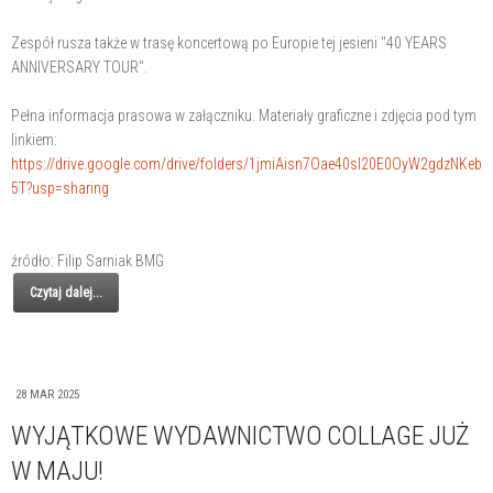
Zespół rusza także w trasę koncertową po Europie tej jesieni "40 YEARS
ANNIVERSARY TOUR".
Pełna informacja prasowa w załączniku. Materiały graficzne i zdjęcia pod tym
linkiem:
https://drive.google.com/drive/folders/1jmiAisn7Oae40sl20E0OyW2gdzNKeb
5T?usp=sharing
źródło: Filip Sarniak BMG
Czytaj dalej...
28 MAR 2025
WYJĄTKOWE WYDAWNICTWO COLLAGE JUŻ
W MAJU!