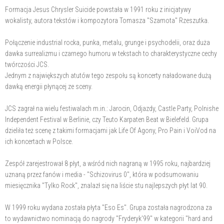
Formacja Jesus Chrysler Suicide powstała w 1991 roku z inicjatywy
wokalisty, autora tekstów i kompozytora Tomasza "Szamota" Rzeszutka.
Połączenie industrial rocka, punka, metalu, grunge i psychodelii, oraz duża
dawka surrealizmu i czarnego humoru w tekstach to charakterystyczne cechy
twórczości JCS.
Jednym z największych atutów tego zespołu są koncerty naładowane dużą
dawką energii płynącej ze sceny.
JCS zagrał na wielu festiwalach m.in.: Jarocin, Odjazdy, Castle Party, Polnishe
Independent Festival w Berlinie, czy Teuto Karpaten Beat w Bielefeld. Grupa
dzieliła też scenę z takimi formacjami jak Life Of Agony, Pro Pain i VoiVod na
ich koncertach w Polsce.
Zespół zarejestrował 8 płyt, a wśród nich nagraną w 1995 roku, najbardziej
uznaną przez fanów i media - "Schizovirus 0", która w podsumowaniu
miesięcznika "Tylko Rock", znalazł się na liście stu najlepszych płyt lat 90.
W 1999 roku wydana została płyta "Eso Es". Grupa została nagrodzona za
to wydawnictwo nominacją do nagrody "Fryderyk'99" w kategorii "hard and