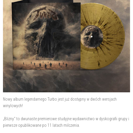
Nowy album legendarnego Turbo jest już dostępny w dwóch wersjach
winylowych!
„Blizny" to dwunaste premierowe studyjne wydawnictwo w dyskografii grupy i
pierwsze opublikowane po 11 latach milczenia.