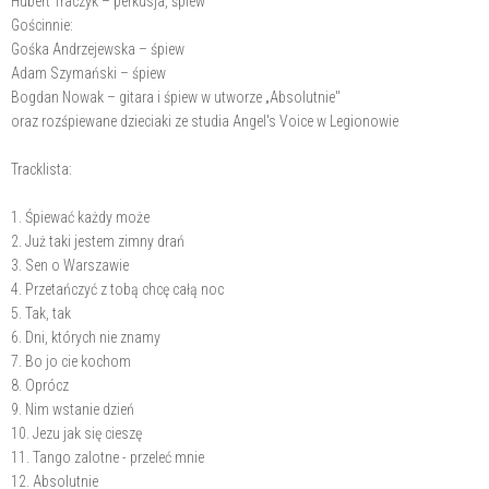
Hubert Traczyk – perkusja, śpiew
Gościnnie:
Gośka Andrzejewska – śpiew
Adam Szymański – śpiew
Bogdan Nowak – gitara i śpiew w utworze „Absolutnie"
oraz rozśpiewane dzieciaki ze studia Angel's Voice w Legionowie
Tracklista:
1. Śpiewać każdy może
2. Już taki jestem zimny drań
3. Sen o Warszawie
4. Przetańczyć z tobą chcę całą noc
5. Tak, tak
6. Dni, których nie znamy
7. Bo jo cie kochom
8. Oprócz
9. Nim wstanie dzień
10. Jezu jak się cieszę
11. Tango zalotne - przeleć mnie
12. Absolutnie