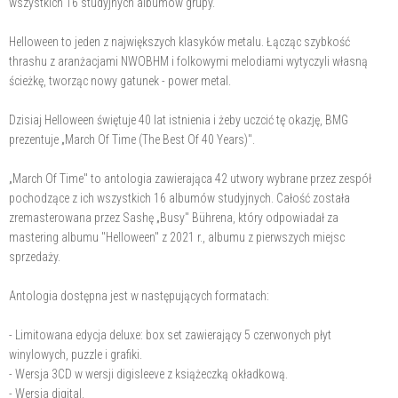
wszystkich 16 studyjnych albumów grupy.
Helloween to jeden z największych klasyków metalu. Łącząc szybkość
thrashu z aranżacjami NWOBHM i folkowymi melodiami wytyczyli własną
ścieżkę, tworząc nowy gatunek - power metal.
Dzisiaj Helloween świętuje 40 lat istnienia i żeby uczcić tę okazję, BMG
prezentuje „March Of Time (The Best Of 40 Years)".
„March Of Time" to antologia zawierająca 42 utwory wybrane przez zespół
pochodzące z ich wszystkich 16 albumów studyjnych. Całość została
zremasterowana przez Sashę „Busy" Bührena, który odpowiadał za
mastering albumu "Helloween" z 2021 r., albumu z pierwszych miejsc
sprzedaży.
Antologia dostępna jest w następujących formatach:
- Limitowana edycja deluxe: box set zawierający 5 czerwonych płyt
winylowych, puzzle i grafiki.
- Wersja 3CD w wersji digisleeve z książeczką okładkową.
- Wersja digital.