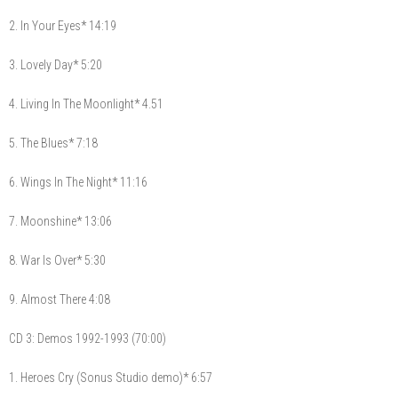
2. In Your Eyes* 14:19
3. Lovely Day* 5:20
4. Living In The Moonlight* 4.51
5. The Blues* 7:18
6. Wings In The Night* 11:16
7. Moonshine* 13:06
8. War Is Over* 5:30
9. Almost There 4:08
CD 3: Demos 1992-1993 (70:00)
1. Heroes Cry (Sonus Studio demo)* 6:57