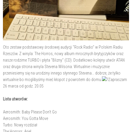
Oto zestaw podstawowy środowej audycji "Rock Radio" w Polskim Radiu
Rzeszów. Z winyla: The Horros, nowy album mrocznych brytyjczyków oraz
nasze rodzime TURBO i płyta "Blizny" (CD). Dodatkowo kolejny utwór ATAN
oraz druga strona winyla Stevena Wilsona. Wirtualnie i muzycznie
przeniesiemy się na urodziny innego słynnego Stevena... dobrze, że tylko
wirtualnie bo moglibyśmy mieć kłopot z powrotem do domu.
Zapraszam
26 marca od godz. 20.05
Lista utworów:
Aerosmith: Baby Please Don't Go
Aerosmith: You Gotta Move
Turbo: Nowy rozdział
The Horrors: Ariel