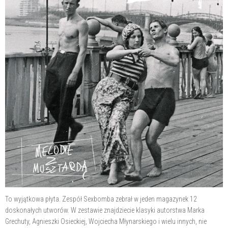
To wyjątkowa płyta. Zespół Sexbomba zebrał w jeden magazynek 12
doskonałych utworów. W zestawie znajdziecie klasyki autorstwa Marka
Grechuty, Agnieszki Osieckiej, Wojciecha Młynarskiego i wielu innych, nie