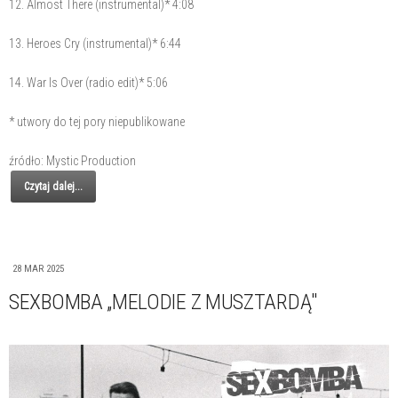
12. Almost There (instrumental)* 4:08
13. Heroes Cry (instrumental)* 6:44
14. War Is Over (radio edit)* 5:06
* utwory do tej pory niepublikowane
źródło: Mystic Production
Czytaj dalej...
28 MAR 2025
SEXBOMBA „MELODIE Z MUSZTARDĄ"