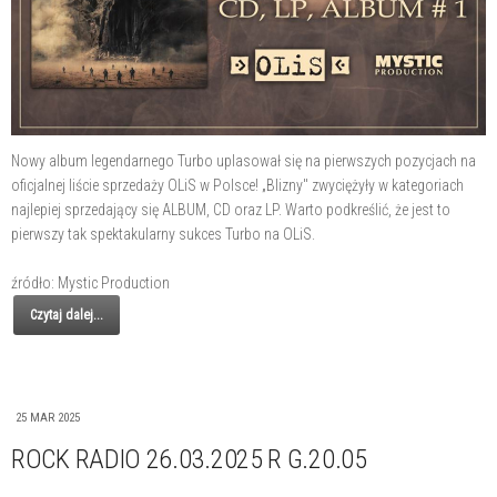
Nowy album legendarnego Turbo uplasował się na pierwszych pozycjach na
oficjalnej liście sprzedaży OLiS w Polsce! „Blizny" zwyciężyły w kategoriach
najlepiej sprzedający się ALBUM, CD oraz LP. Warto podkreślić, że jest to
pierwszy tak spektakularny sukces Turbo na OLiS.
źródło: Mystic Production
Czytaj dalej...
25 MAR 2025
ROCK RADIO 26.03.2025 R G.20.05