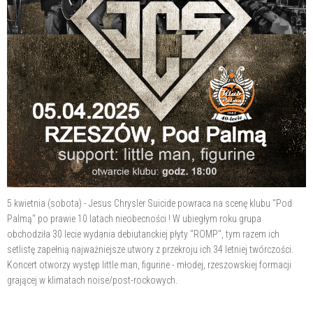
5 kwietnia (sobota) - Jesus Chrysler Suicide powraca na scenę klubu "Pod
Palmą" po prawie 10 latach nieobecności ! W ubiegłym roku grupa
obchodziła 30 lecie wydania debiutanckiej płyty "ROMP", tym razem ich
setlistę zapełnią najważniejsze utwory z przekroju ich 34 letniej twórczości.
Koncert otworzy występ little man, figurine - młodej, rzeszowskiej formacji
grającej w klimatach noise/post-rockowych.