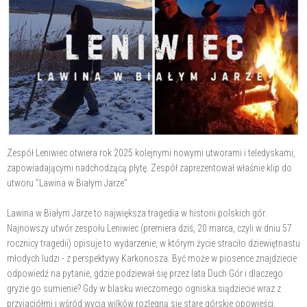
Zespół Leniwiec otwiera rok 2025 kolejnymi nowymi utworami i teledyskami,
zapowiadającymi nadchodzącą płytę. Zespół zaprezentował właśnie klip do
utworu "Lawina w Białym Jarze"
Lawina w Białym Jarze to największa tragedia w historii polskich gór.
Najnowszy utwór zespołu Leniwiec (premiera dziś, 20 marca, czyli w dniu 57
rocznicy tragedii) opisuje to wydarzenie, w którym życie straciło dziewiętnastu
młodych ludzi - z perspektywy Karkonosza. Być może w piosence znajdziecie
odpowiedź na pytanie, gdzie podziewał się przez lata Duch Gór i dlaczego
gryzie go sumienie? Gdy w blasku wieczornego ogniska siądziecie wraz z
przyjaciółmi i wśród wycia wilków rozlegną się stare górskie opowieści,