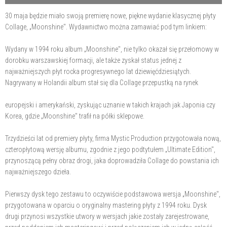
30 maja będzie miało swoją premierę nowe, piękne wydanie klasycznej płyty
Collage, „Moonshine". Wydawnictwo można zamawiać pod tym linkiem:
Wydany w 1994 roku album „Moonshine", nie tylko okazał się przełomowy w
dorobku warszawskiej formacji, ale także zyskał status jednej z
najważniejszych płyt rocka progresywnego lat dziewięćdziesiątych.
Nagrywany w Holandii album stał się dla Collage przepustką na rynek
europejski i amerykański, zyskując uznanie w takich krajach jak Japonia czy
Korea, gdzie „Moonshine" trafił na półki sklepowe.
Trzydzieści lat od premiery płyty, firma Mystic Production przygotowała nową,
czteropłytową wersję albumu, zgodnie z jego podtytułem „Ultimate Edition",
przynoszącą pełny obraz drogi, jaka doprowadziła Collage do powstania ich
najważniejszego dzieła.
Pierwszy dysk tego zestawu to oczywiście podstawowa wersja „Moonshine",
przygotowana w oparciu o oryginalny mastering płyty z 1994 roku. Dysk
drugi przynosi wszystkie utwory w wersjach jakie zostały zarejestrowane,