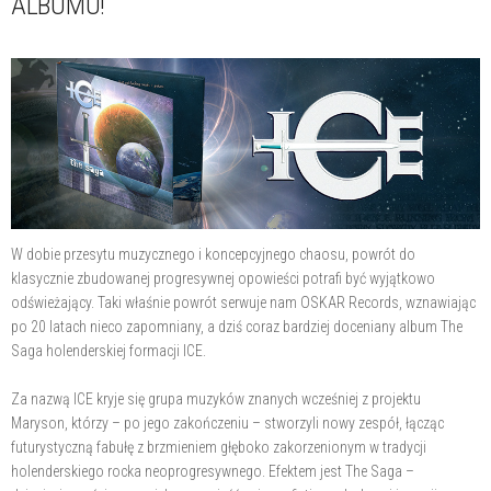
ALBUMU!
W dobie przesytu muzycznego i koncepcyjnego chaosu, powrót do
klasycznie zbudowanej progresywnej opowieści potrafi być wyjątkowo
odświeżający. Taki właśnie powrót serwuje nam OSKAR Records, wznawiając
po 20 latach nieco zapomniany, a dziś coraz bardziej doceniany album The
Saga holenderskiej formacji ICE.
Za nazwą ICE kryje się grupa muzyków znanych wcześniej z projektu
Maryson, którzy – po jego zakończeniu – stworzyli nowy zespół, łącząc
futurystyczną fabułę z brzmieniem głęboko zakorzenionym w tradycji
holenderskiego rocka neoprogresywnego. Efektem jest The Saga –