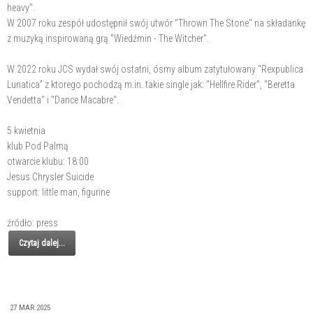
heavy".
W 2007 roku zespół udostępnił swój utwór "Thrown The Stone" na składankę
z muzyką inspirowaną grą "Wiedźmin - The Witcher".
W 2022 roku JCS wydał swój ostatni, ósmy album zatytułowany “Rexpublica
Lunatica” z ktorego pochodzą m.in. takie single jak: "Hellfire Rider", "Beretta
Vendetta" i "Dance Macabre".
5 kwietnia
klub Pod Palmą
otwarcie klubu: 18:00
Jesus Chrysler Suicide
support: little man, figurine
źródło: press
Czytaj dalej...
27 MAR 2025