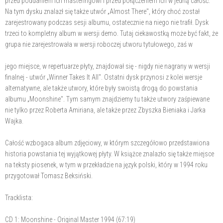
przed poddaniem ich masteringowi i przed połączeniem ich w jedną całość.
Na tym dysku znalazł się także utwór „Almost There", który choć został
zarejestrowany podczas sesji albumu, ostatecznie na niego nie trafił. Dysk
trzeci to kompletny album w wersji demo. Tutaj ciekawostką może być fakt, że
grupa nie zarejestrowała w wersji roboczej utworu tytułowego, zaś w
jego miejsce, w repertuarze płyty, znajdował się - nigdy nie nagrany w wersji
finalnej - utwór „Winner Takes It All". Ostatni dysk przynosi z kolei wersje
alternatywne, ale także utwory, które były swoistą drogą do powstania
albumu „Moonshine". Tym samym znajdziemy tu także utwory zaśpiewane
nie tylko przez Roberta Amiriana, ale także przez Zbyszka Bieniaka i Jarka
Wajka.
Całość wzbogaca album zdjęciowy, w którym szczegółowo przedstawiona
historia powstania tej wyjątkowej płyty. W książce znalazło się także miejsce
na teksty piosenek, w tym w przekładzie na język polski, który w 1994 roku
przygotował Tomasz Beksiński.
Tracklista:
CD 1: Moonshine - Original Master 1994 (67:19)