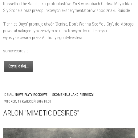
Russella i The Band, jaki i protoplastów R'n'B w osobach Curtisa Mayfielda i
Sly Stone'a oraz przedpunkowych eksperymentatorów spod znaku Suicide.
‘Pennied Days’ promuje utwór ‘Denise, Don’t Wanna See You Cry’, do którego
powstał nakręcony w zeszłym roku, w Nowym Jorku, teledysk
wyreżyserowany przez Anthony'ego Sylvestera.
sonicrecords.pl
Czytaj dalej...
DZIAŁ:
NOWE PŁYTY ROCKOWE
SKOMENTUJ JAKO PIERWSZY!
WTOREK, 19 KWIECIEŃ 2016 10:30
ARLON "MIMETIC DESIRES"