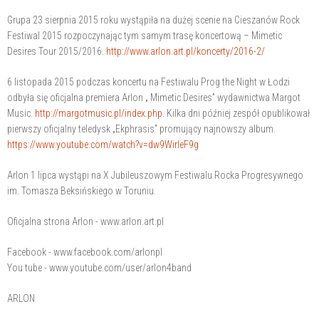
Grupa 23 sierpnia 2015 roku wystąpiła na dużej scenie na Cieszanów Rock
Festiwal 2015 rozpoczynając tym samym trasę koncertową – Mimetic
Desires Tour 2015/2016.
http://www.arlon.art.pl/koncerty/2016-2/
6 listopada 2015 podczas koncertu na Festiwalu Prog the Night w Łodzi
odbyła się oficjalna premiera Arlon „ Mimetic Desires” wydawnictwa Margot
Music.
http://margotmusic.pl/index.php.
Kilka dni później zespół opublikował
pierwszy oficjalny teledysk „Ekphrasis” promujący najnowszy album.
https://www.youtube.com/watch?v=dw9WirIeF9g
Arlon 1 lipca wystąpi na X Jubileuszowym Festiwalu Rocka Progresywnego
im. Tomasza Beksińskiego w Toruniu.
Oficjalna strona Arlon - www.arlon.art.pl
Facebook - www.facebook.com/arlonpl
You tube - www.youtube.com/user/arlon4band
ARLON