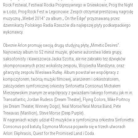
Rock Festwial, Festiwal Rocka Progresywnego w Gniewkowie, Prog the Night
w Łodzi, Prog Rock Fest w Legionowie. Zespół otrzymał prestiżową nagrodę
muzyczną „Werbel 2014“ za album „ On the Edge” przyznawaną przez
dziennikarzy Polskiego Radia Rzeszów dla najlepszej płyty podkarpackiego
wykonawcy.
Obecnie Arlon promuję swoją drugą studyjną płytę „Mimetic Desires”.
Najnowszy album to 52 minut muzyki, głównie autorstwa lidera grupy,
saksofonisty i klawiszowca Jacka Szotta, ale nie zabrakło też dźwięków
skomponowanych przez wokalistę zespołu, Wojciecha Mandzyna, oraz
gitarzystę zespołu Wiesława Rutkę. Album powstał we współpracy z
kompozytorem, twórcą muzyki filmowej, aranżerem i orkiestratorem,
założycielem symfonicznej orkiestry Sinfonietta Consonus Michałem
Mierzejewskim znanym ze współpracy z gwiazdami takiego formatu jak m.in.
Transatlantic, Jordan Rudess (Dream Theater), Flying Colors, Mike Portnoy
(ex Dream Theater, Winnery Dogs), Neal Morse/Neal Morse Band, Pete
Trewavas (Marillion), Steve Morse (Deep Purple).
W nagraniach wzięło udział 43 muzyków a symfoniczna orkiestra Sinfonietta
Consonus pod batutą Szymona Morusa pojawiła się w trzech utworach
Arlon: Ekphrasis, Quest for the Promised Land i Coda.