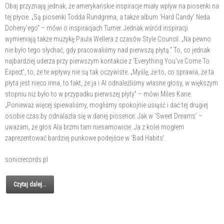
Obaj przyznają jednak, że amerykańskie inspiracje miały wpływ na piosenki na
tej płycie. „Są piosenki Todda Rundgrena, a także album ‘Hard Candy’ Neda
Doheny'ego” – mówi o inspiracjach Turner. Jednak wśród inspiracji
wymieniają także muzykę Paula Wellera z czasów Style Council. „Na pewno
nie było tego słychać, gdy pracowaliśmy nad pierwszą płytą.” To, co jednak
najbardziej uderza przy pierwszym kontakcie z ‘Everything You've Come To
Expect’, to, że te wpływy nie są tak oczywiste. „Myślę, że to, co sprawia, że ta
płyta jest nieco inna, to fakt, że ja i Al odnaleźliśmy własne głosy, w większym
stopniu niż było to w przypadku pierwszej płyty” – mówi Miles Kane.
„Ponieważ więcej śpiewaliśmy, mogliśmy spokojnie usiąść i dać tej drugiej
osobie czas by odnalazła się w danej piosence. Jak w ‘Sweet Dreams’ –
uważam, że głos Ala brzmi tam niesamowicie. Ja z kolei mogłem
zaprezentować bardziej punkowe podejście w ‘Bad Habits’.
sonicrecords.pl
Czytaj dalej...