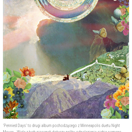
‘Pennied Days’ to drugi album pochodzącego z Minneapolis duetu Night