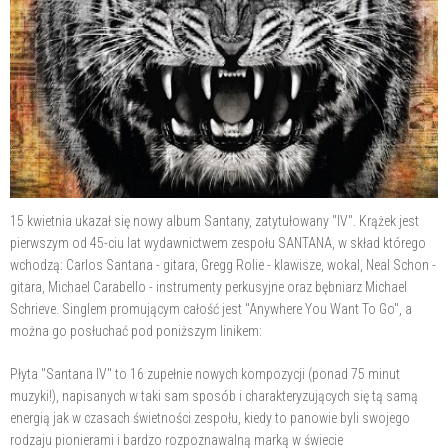
15 kwietnia ukazał się nowy album Santany, zatytułowany "IV". Krążek jest
pierwszym od 45-ciu lat wydawnictwem zespołu SANTANA, w skład którego
wchodzą: Carlos Santana - gitara, Gregg Rolie - klawisze, wokal, Neal Schon -
gitara, Michael Carabello - instrumenty perkusyjne oraz bębniarz Michael
Schrieve. Singlem promującym całość jest "Anywhere You Want To Go", a
można go posłuchać pod poniższym linikem:
Płyta "Santana IV" to 16 zupełnie nowych kompozycji (ponad 75 minut
muzyki!), napisanych w taki sam sposób i charakteryzujących się tą samą
energią jak w czasach świetności zespołu, kiedy to panowie byli swojego
rodzaju pionierami i bardzo rozpoznawalną marką w świecie