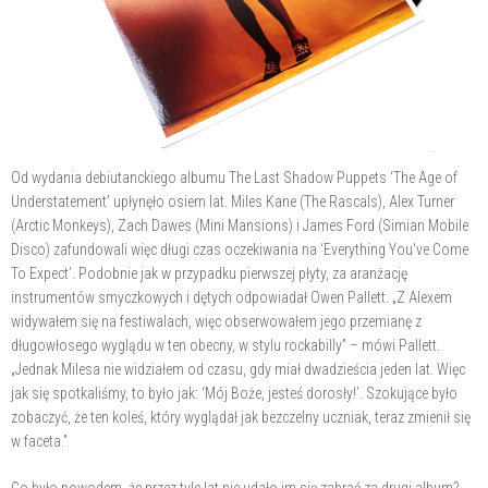
Od wydania debiutanckiego albumu The Last Shadow Puppets ‘The Age of
Understatement’ upłynęło osiem lat. Miles Kane (The Rascals), Alex Turner
(Arctic Monkeys), Zach Dawes (Mini Mansions) i James Ford (Simian Mobile
Disco) zafundowali więc długi czas oczekiwania na ‘Everything You've Come
To Expect’. Podobnie jak w przypadku pierwszej płyty, za aranżację
instrumentów smyczkowych i dętych odpowiadał Owen Pallett. „Z Alexem
widywałem się na festiwalach, więc obserwowałem jego przemianę z
długowłosego wyglądu w ten obecny, w stylu rockabilly” – mówi Pallett.
„Jednak Milesa nie widziałem od czasu, gdy miał dwadzieścia jeden lat. Więc
jak się spotkaliśmy, to było jak: ‘Mój Boże, jesteś dorosły!’. Szokujące było
zobaczyć, że ten koleś, który wyglądał jak bezczelny uczniak, teraz zmienił się
w faceta.”
Co było powodem, że przez tyle lat nie udało im się zabrać za drugi album?