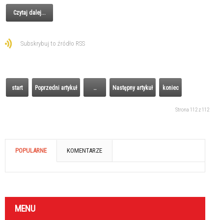
Czytaj dalej...
Subskrybuj to źródło RSS
start
Poprzedni artykuł
…
Następny artykuł
koniec
Strona 112 z 112
POPULARNE
KOMENTARZE
MENU