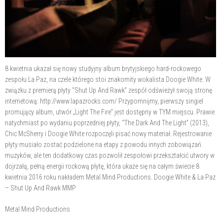
8 kwietnia ukazał się nowy studyjny album brytyjskiego hard-rockowego
zespołu La Paz, na czele którego stoi znakomity wokalista Doogie White. W
związku z premierą płyty “Shut Up And Rawk” zespół odświeżył swoją stronę
internetową: http://www.lapazrocks.com/ Przypomnijmy, pierwszy singiel
promujący album, utwór „Light The Fire” jest dostępny w TYM miejscu. Prawie
natychmiast po wydaniu poprzedniej płyty, “The Dark And The Light” (2013),
Chic McSherry i Doogie White rozpoczęli pisać nowy materiał. Rejestrowanie
płyty musiało zostać podzielone na etapy z powodu innych zobowiązań
muzyków, ale ten dodatkowy czas pozwolił zespołowi przekształcić utwory w
dojrzałą, pełną energii rockową płytę, która ukaże się na całym świecie 8
kwietnia 2016 roku nakładem Metal Mind Productions. Doogie White & La Paz
– Shut Up And Rawk MMP
Metal Mind Productions