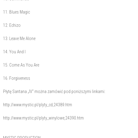
11. Blues Magic
12. Echizo
13. Leave Me Alone
14. You And I
15. Come As You Are
16. Forgiveness
Płytę Santana „IV” można zamówić pod poniższymi linkami:
http://www.mystic.pl/plyty_cd,24389.htm
http://www.mystic.pl/plyty_winylowe,24390.htm
MYSTIC PRODUCTION