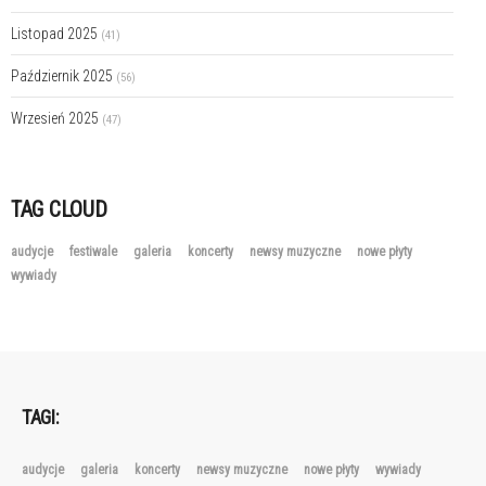
Listopad 2025
(41)
Październik 2025
(56)
Wrzesień 2025
(47)
TAG CLOUD
audycje
festiwale
galeria
koncerty
newsy muzyczne
nowe płyty
wywiady
TAGI:
audycje
galeria
koncerty
newsy muzyczne
nowe płyty
wywiady