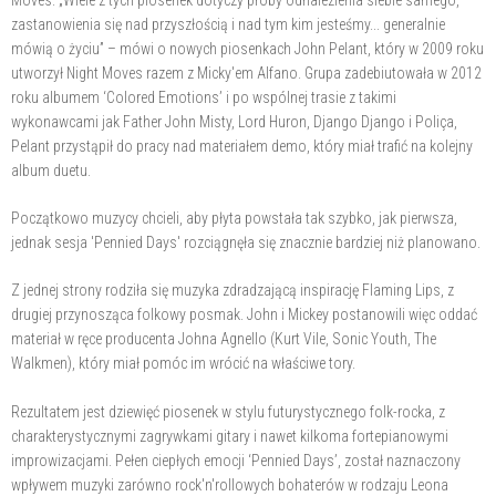
Moves. „Wiele z tych piosenek dotyczy próby odnalezienia siebie samego,
zastanowienia się nad przyszłością i nad tym kim jesteśmy... generalnie
mówią o życiu” – mówi o nowych piosenkach John Pelant, który w 2009 roku
utworzył Night Moves razem z Micky'em Alfano. Grupa zadebiutowała w 2012
roku albumem ‘Colored Emotions’ i po wspólnej trasie z takimi
wykonawcami jak Father John Misty, Lord Huron, Django Django i Poliça,
Pelant przystąpił do pracy nad materiałem demo, który miał trafić na kolejny
album duetu.
Początkowo muzycy chcieli, aby płyta powstała tak szybko, jak pierwsza,
jednak sesja 'Pennied Days' rozciągnęła się znacznie bardziej niż planowano.
Z jednej strony rodziła się muzyka zdradzającą inspirację Flaming Lips, z
drugiej przynosząca folkowy posmak. John i Mickey postanowili więc oddać
materiał w ręce producenta Johna Agnello (Kurt Vile, Sonic Youth, The
Walkmen), który miał pomóc im wrócić na właściwe tory.
Rezultatem jest dziewięć piosenek w stylu futurystycznego folk-rocka, z
charakterystycznymi zagrywkami gitary i nawet kilkoma fortepianowymi
improwizacjami. Pełen ciepłych emocji ‘Pennied Days’, został naznaczony
wpływem muzyki zarówno rock'n'rollowych bohaterów w rodzaju Leona