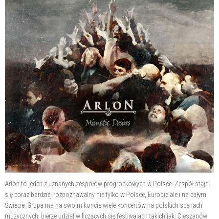
Arlon to jeden z uznanych zespołów progrockowych w Polsce. Zespół staje
się coraz bardziej rozpoznawalny nie tylko w Polsce, Europie ale i na całym
Świecie. Grupa ma na swoim koncie wiele koncertów na polskich scenach
muzycznych, bierze udział w liczących się festiwalach takich jak: Cieszanów