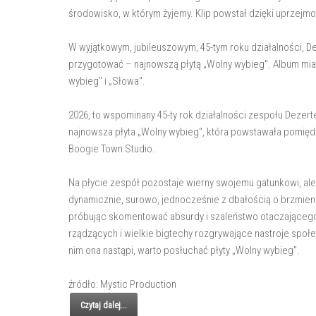
środowisko, w którym żyjemy. Klip powstał dzięki uprzejmo
W wyjątkowym, jubileuszowym, 45-tym roku działalności, De
przygotować – najnowszą płytą „Wolny wybieg". Album mia
wybieg" i „Słowa".
2026, to wspominany 45-ty rok działalności zespołu Dezerte
najnowsza płyta „Wolny wybieg", która powstawała pomiędz
Boogie Town Studio.
Na płycie zespół pozostaje wierny swojemu gatunkowi, ale
dynamicznie, surowo, jednocześnie z dbałością o brzmien
próbując skomentować absurdy i szaleństwo otaczającego
rządzących i wielkie bigtechy rozgrywające nastroje społ
nim ona nastąpi, warto posłuchać płyty „Wolny wybieg".
źródło: Mystic Production
Czytaj dalej...