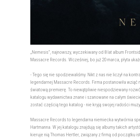
„Nemesis", najnowszy, wyczekiwany od 8 lat album Frontsid
Massacre Records. Wcześniej, bo już 20 marca, płyta ukaż
- Tego się nie spodziewaliśmy. Nikt z nas nie liczył na kon
legendarnej Massacre Records. Firma postanowiła wziąć n
światową premierę. To niewątpliwie niespodziewany rozwó
katalogu wydawnictwa znane i szanowane na całym świecie, K
zostać częścią tego katalog - nie kryją swojej radości muz
Massacre Records to legendarna niemiecka wytwórnia specj
Hartmanna. W jej katalogu znajdują się albumy takich artyst
kieruje nią Thomas Hertler, związany z firmą od początku is