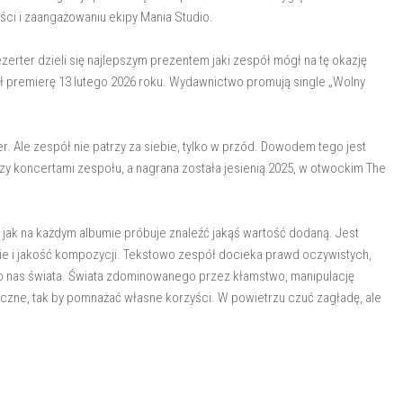
ści i zaangażowaniu ekipy Mania Studio.
zerter dzieli się najlepszym prezentem jaki zespół mógł na tę okazję
ł premierę 13 lutego 2026 roku. Wydawnictwo promują single „Wolny
r. Ale zespół nie patrzy za siebie, tylko w przód. Dowodem tego jest
y koncertami zespołu, a nagrana została jesienią 2025, w otwockim The
 jak na każdym albumie próbuje znaleźć jakąś wartość dodaną. Jest
ie i jakość kompozycji. Tekstowo zespół docieka prawd oczywistych,
 nas świata. Świata zdominowanego przez kłamstwo, manipulację
eczne, tak by pomnażać własne korzyści. W powietrzu czuć zagładę, ale