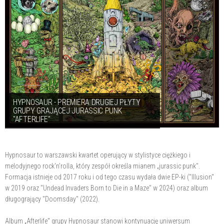
HYPNOSAUR - PREMIERA DRUGIEJ PŁYTY
GRUPY GRAJĄCEJ JURASSIC PUNK
"AFTERLIFE"
Hypnosaur to warszawski kwartet operujący w stylistyce ciężkiego i
melodyjnego rock'n'rolla, który zespół określa mianem „jurassic punk".
Formacja istnieje od 2017 roku i od tego czasu wydała dwie EP-ki ("Illusion"
w 2019 oraz "Undead Invaders Born to Die in a Maze" w 2024) oraz album
długogrający "Doomsday" (2022).
Album „Afterlife" grupy Hypnosaur stanowi kontynuację uniwersum