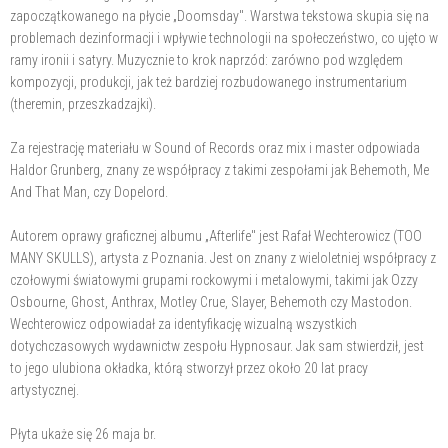
zapoczątkowanego na płycie „Doomsday". Warstwa tekstowa skupia się na
problemach dezinformacji i wpływie technologii na społeczeństwo, co ujęto w
ramy ironii i satyry. Muzycznie to krok naprzód: zarówno pod względem
kompozycji, produkcji, jak też bardziej rozbudowanego instrumentarium
(theremin, przeszkadzajki).
Za rejestrację materiału w Sound of Records oraz mix i master odpowiada
Haldor Grunberg, znany ze współpracy z takimi zespołami jak Behemoth, Me
And That Man, czy Dopelord.
Autorem oprawy graficznej albumu „Afterlife" jest Rafał Wechterowicz (TOO
MANY SKULLS), artysta z Poznania. Jest on znany z wieloletniej współpracy z
czołowymi światowymi grupami rockowymi i metalowymi, takimi jak Ozzy
Osbourne, Ghost, Anthrax, Motley Crue, Slayer, Behemoth czy Mastodon.
Wechterowicz odpowiadał za identyfikację wizualną wszystkich
dotychczasowych wydawnictw zespołu Hypnosaur. Jak sam stwierdził, jest
to jego ulubiona okładka, którą stworzył przez około 20 lat pracy
artystycznej.
Płyta ukaże się 26 maja br.