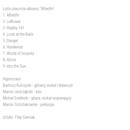
Lista utworów albumu "Afterlife"
1. Afterlife
2. Lieflower
3. Reality-141
4. Look at the Balls
5. Danger
6. Hardwired
7. World of Insanity
8. Alone
9. Into the Sun
Hypnosaur
Bartosz Kulczycki - główny wokal i klawisze
Marcin Jastrzębski - bas
Michał Siedlecki - gitara, wokal wspierający
Marcin Szóstakowski - perkusja
źródło: Filip Sarniak