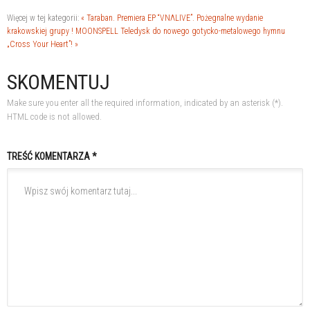
Więcej w tej kategorii:
« Taraban. Premiera EP “VNΛLIVE”. Pożegnalne wydanie
krakowskiej grupy !
MOONSPELL Teledysk do nowego gotycko-metalowego hymnu
„Cross Your Heart”! »
SKOMENTUJ
Make sure you enter all the required information, indicated by an asterisk (*).
HTML code is not allowed.
TREŚĆ KOMENTARZA *