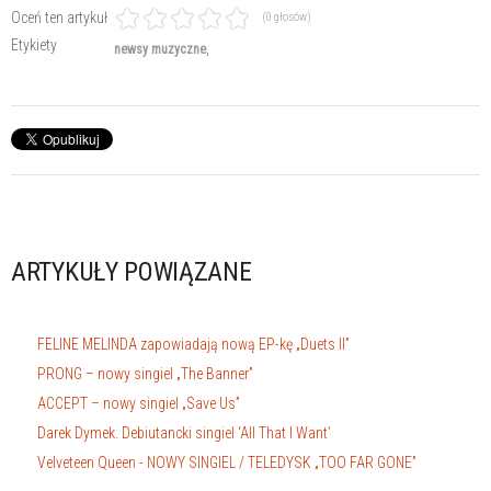
Oceń ten artykuł
(0 głosów)
Etykiety
newsy muzyczne
ARTYKUŁY POWIĄZANE
FELINE MELINDA zapowiadają nową EP-kę „Duets II”
PRONG – nowy singiel „The Banner”
ACCEPT – nowy singiel „Save Us”
Darek Dymek. Debiutancki singiel ‘All That I Want’
Velveteen Queen - NOWY SINGIEL / TELEDYSK „TOO FAR GONE”