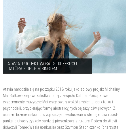
ATAVIA. PROJEKT WOKALISTKI ZESPOŁU
DATÛRA Z DRUGIM SINGLEM
Atavia narodziła się na początku 2018 roku jako solowy projekt Michaliny
Mai Rutkowskiej - wokalistki znanej z zespołu Datûra. Początkowe
eksperymenty muzyczne Mai oscylowały wokół ambientu, dark folku i
psychodelii, przybierając formę abstrakcyjnych pejzaży dźwiękowych. Z
czasem brzmienie kompozycji zaczęło ewoluować w stronę rocka i post-
punka, a utwory zyskały bardziej piosenkową strukturę. Potem do Atavii
dołączyli Tomek Wazia (perkusja) oraz Szymon Stadniczenko (gitarzysta