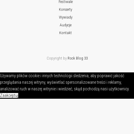
Festiwale
Koncerty
Wywiady
Audycje
Kontakt
Copyright by
Rock Blog 33
Używamy plików cookie i innych technologii śledzenia, aby poprawić jakość
przeglądania naszej witryny, wyświetlać spersonalizowane treści i reklamy,
analizować ruch w naszej witrynie i wiedzieć, skąd pochodzą nasi użytkownicy.
Zaakceptuj