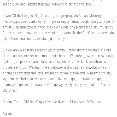
zespołu Defying), przekształcając solowy projekt w power trio.
Utwór 'Of the Longest Night' to drugi singiel projektu Atavia. Mroczny,
niepokojący post punkowy hymn, poruszający temat rozłąki. Oniryczny, pełny
smutku i tajemniczości utwór jest kolejną odsłoną pierwszego albumu grupy.
Zupełnie inny od swojego poprzednika - utworu 'To the Old Ones', zapowiada
jak różnorodna i nieoczywista będzie to płyta.
Słowo Atavia zostało zaczerpnięte z terminu „atawistyczna nostalgia" Phila
Hine'a, autora książek na temat magii chaosu. W skrócie, ów termin oznacza
tęsknotę za pierwotnymi siłami drzemiącymi w człowieku, które utracił w
procesie ewolucji. Według Hine'a, człowiek jest w stanie przywołać owe siły
obcując ze zwierzętami, czyli swymi odległymi przodkami. W nazwie projektu
wybrzmiewa hołd dla świata niezwerbalizowanego, podświadomego,
prymitywnego. Jest to świat, z którego wypłynęły pomysły na album "To the
Old Ones".
Album "To the Old Ones" ujrzy światło dzienne 11 czerwca 2026 roku.
Atavia: