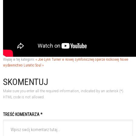
Więcej w tej kategorii:
« Joe Lynn Turner w nowej symfonicznej operze rockowej
Nowe
wydawnictwo Lunatic Soul »
SKOMENTUJ
Make sure you enter all the required information, indicated by an asterisk (*).
HTML code is not allowed.
TREŚĆ KOMENTARZA *