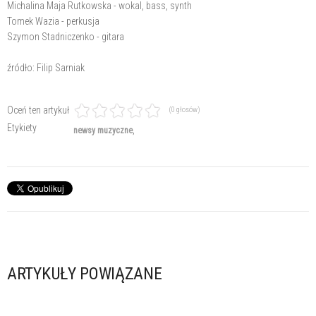
Michalina Maja Rutkowska - wokal, bass, synth
Tomek Wazia - perkusja
Szymon Stadniczenko - gitara
źródło: Filip Sarniak
Oceń ten artykuł
(0 głosów)
Etykiety
newsy muzyczne
ARTYKUŁY POWIĄZANE