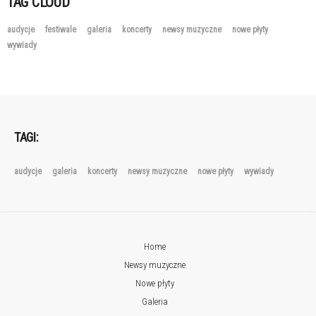
TAG CLOUD
audycje
festiwale
galeria
koncerty
newsy muzyczne
nowe płyty
wywiady
TAGI:
audycje
galeria
koncerty
newsy muzyczne
nowe płyty
wywiady
Home
Newsy muzyczne
Nowe płyty
Galeria