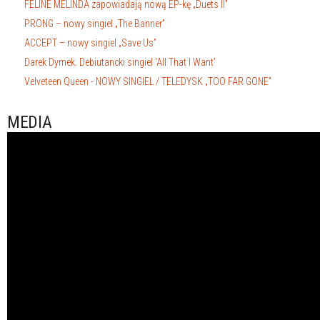
FELINE MELINDA zapowiadają nową EP-kę „Duets II”
PRONG – nowy singiel „The Banner”
ACCEPT – nowy singiel „Save Us”
Darek Dymek. Debiutancki singiel ‘All That I Want’
Velveteen Queen - NOWY SINGIEL / TELEDYSK „TOO FAR GONE”
MEDIA