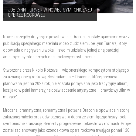
JOE LYNN TURNER W NOWEJ SYMFONICZNEJ
OPERZE ROCKOWEJ
fot. press
Nowe szczegóły dotyczące powstawania Draconii zostały ujawnione wraz z
publikacją specjalnego materiału wideo z udziałem Joe Lynn Turnera, który
opowiada o nagrywaniu wokali i swoim udziale w jednej z najbardziej
ambitnych symfonicznych oper rockowych ostatnich lat.
Stworzona przez Nikolo Kotzeva — wizjonerskiego kompozytora stojącego
za uznaną operą rockową Nostradamus — Draconia, której premiera
planowana jest na 2027 rok, nie została pomyślana jako tradycyjny album,
lecz jako w pełni immersyjne doświadczenie artystyczne — prawdziwy „film w
muzyce”.
Mroczna, dramatyczna, romantyczna i potężna Draconia opowiada historię
zakazanej miłości oraz odwiecznej walki dobra ze złem, łącząc heavy rock,
symfoniczne aranżacje, elementy progresywne i orkiestrowy rozmach. Projekt
został zaplanowany jako czteroaktowa opera rockowa trwająca ponad 120