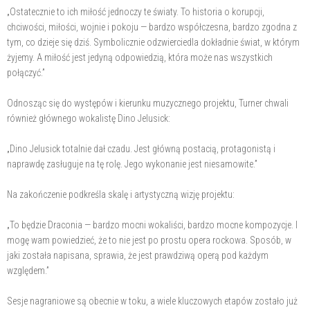
„Ostatecznie to ich miłość jednoczy te światy. To historia o korupcji,
chciwości, miłości, wojnie i pokoju — bardzo współczesna, bardzo zgodna z
tym, co dzieje się dziś. Symbolicznie odzwierciedla dokładnie świat, w którym
żyjemy. A miłość jest jedyną odpowiedzią, która może nas wszystkich
połączyć.”
Odnosząc się do występów i kierunku muzycznego projektu, Turner chwali
również głównego wokalistę Dino Jelusick:
„Dino Jelusick totalnie dał czadu. Jest główną postacią, protagonistą i
naprawdę zasługuje na tę rolę. Jego wykonanie jest niesamowite.”
Na zakończenie podkreśla skalę i artystyczną wizję projektu:
„To będzie Draconia — bardzo mocni wokaliści, bardzo mocne kompozycje. I
mogę wam powiedzieć, że to nie jest po prostu opera rockowa. Sposób, w
jaki została napisana, sprawia, że jest prawdziwą operą pod każdym
względem.”
Sesje nagraniowe są obecnie w toku, a wiele kluczowych etapów zostało już