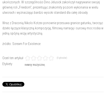
ukończonych. W szczególności Dino Jelusick zakończył nagrywanie swojej
głównej roli „Freedom”, prezentując znakomity poziom wykonania w wielu
utworach i wyznaczając bardzo wysoki standard dla całej obsady.
Wraz z Draconią Nikolo Kotzev ponownie przesuwa granice gatunku, tworząc
dzieło łączące klasyczną kompozycję, filmową narrację i surową moc rocka w
jedną spójną wizję artystyczną.
źródło: Scream For Existence
Oceń ten artykuł
(0 głosów)
Etykiety
newsy muzyczne