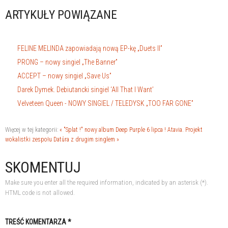
ARTYKUŁY POWIĄZANE
FELINE MELINDA zapowiadają nową EP-kę „Duets II”
PRONG – nowy singiel „The Banner”
ACCEPT – nowy singiel „Save Us”
Darek Dymek. Debiutancki singiel ‘All That I Want’
Velveteen Queen - NOWY SINGIEL / TELEDYSK „TOO FAR GONE”
Więcej w tej kategorii:
« "Splat !" nowy album Deep Purple 6 lipca !
Atavia. Projekt
wokalistki zespołu Datûra z drugim singlem »
SKOMENTUJ
Make sure you enter all the required information, indicated by an asterisk (*).
HTML code is not allowed.
TREŚĆ KOMENTARZA *