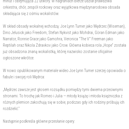
minut i obejmująca 22 utwory. W nagraniach bierze udział prawdziwa
orkiestra, chór, zespół rockowy oraz wyjątkowa międzynarodowa obsada
składająca się z ośmiu wokalistów.
W skład obsady wokalnej wchodzą: Joe Lynn Turner jako Mędrzec (Wiseman),
Dino Jelusick jako Freedom, Stefan Nykvist jako Mohdrai, Göran Edman jako
Narrator, Ronnie Grace jako Gamohra, Veronica "The V" Freeman jako
Reptilah oraz Nikola Zdravkov jako Crow. Główna kobieca rola „Hope” została
już obsadzona znaną wokalistką, której nazwisko zostanie oficjalnie
ogłoszone wkrótce.
W nowo opublikowanym materiale wideo Joe Lynn Turner szerzej opowiada o
fabule i swojej roli Mędrca:
„Mędrzec zawsze jest głosem rozsądku pomiędzy tymi dwiema przeciwnymi
stronami. To trochę jak Romeo i Julia — młody książę i młoda księżniczka z
różnych plemion zakochują się w sobie, podczas gdy ich rodziny próbują ich
rozdzielić.”
Następnie podkreśla główne przesłanie opery: