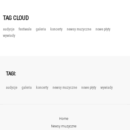
TAG CLOUD
audycje
festiwale
galeria
koncerty
newsy muzyczne
nowe płyty
wywiady
TAGI:
audycje
galeria
koncerty
newsy muzyczne
nowe płyty
wywiady
Home
Newsy muzyczne