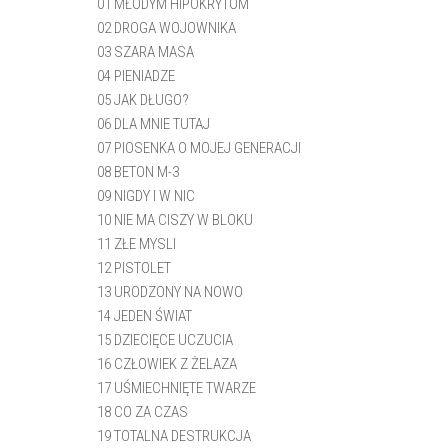
01 MŁODYM HIPOKRYTOM
02 DROGA WOJOWNIKA
03 SZARA MASA
04 PIENIADZE
05 JAK DŁUGO?
06 DLA MNIE TUTAJ
07 PIOSENKA O MOJEJ GENERACJI
08 BETON M-3
09 NIGDY I W NIC
10 NIE MA CISZY W BLOKU
11 ZŁE MYSLI
12 PISTOLET
13 URODZONY NA NOWO
14 JEDEN ŚWIAT
15 DZIECIĘCE UCZUCIA
16 CZŁOWIEK Z ŻELAZA
17 UŚMIECHNIĘTE TWARZE
18 CO ZA CZAS
19 TOTALNA DESTRUKCJA