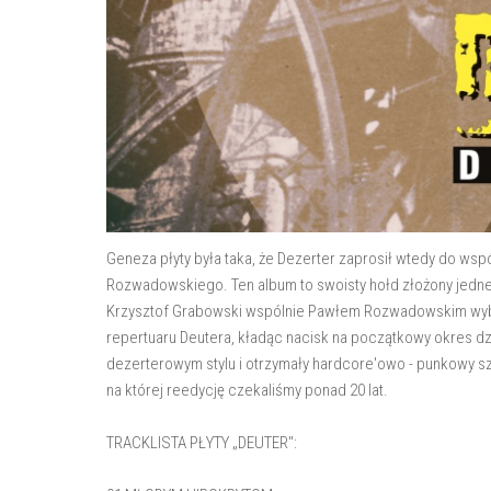
Geneza płyty była taka, że Dezerter zaprosił wtedy do wspó
Rozwadowskiego. Ten album to swoisty hołd złożony jednej
Krzysztof Grabowski wspólnie Pawłem Rozwadowskim wybr
repertuaru Deutera, kładąc nacisk na początkowy okres dz
dezerterowym stylu i otrzymały hardcore'owo - punkowy szli
na której reedycję czekaliśmy ponad 20 lat.
TRACKLISTA PŁYTY „DEUTER":