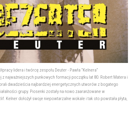
łpracy lidera i twórcę zespołu Deuter - Pawła "Kelnera"
 z najważniejszych punkowych formacji początku lat 80. Robert Matera i
ali dwadzieścia najbardziej energetycznych utworów z bogatego
iałalności grupy. Piosenki zostały na nowo zaaranżowane w
f. Kelner dołożył swoje niepowtarzalne wokale i tak oto powstała płyta,