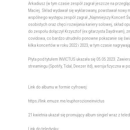
Arkadiusz (w tym czasie zespół zagrał jeszcze na przegląd
Maciej. Skład wydawał się wyklarowany, powstawał nowy 
wspólnego występu zespół zagrał „Najmniejszy Koncert Ś
osobistych oraz chęci rozwijania kariery solowej, skład o
do zespołu dołączył Krzysztof (ex gitarzysta Daydream), 
covidowa, co bardzo utrudniło ponowne pokazanie się świat
kilka koncertów w roku 2022 i 2023, w tym czasie nagrywaj
Płyta pod tytułem INVICTUS ukazała się 05.05.2023. Zawier
streamingu (Spotify, Tidal, Deezer itd), wersja fizyczna w 
Link do albumu w formie cyfrowej:
https://link.emuze.me/euphorozioneinvictus
21 kwietnia ukazał się promujący album singiel wraz z teled
Link do teledysku: