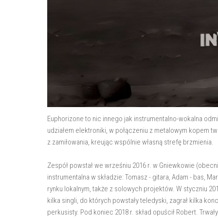
Euphorizone to nic innego jak instrumentalno-wokalna odm
udziałem elektroniki, w połączeniu z metalowym kopem tw
z zamiłowania, kreując wspólnie własną strefę brzmienia.
Zespół powstał we wrześniu 2016 r. w Gniewkowie (obecni
instrumentalna w składzie: Tomasz - gitara, Adam - bas, Ma
rynku lokalnym, także z solowych projektów. W styczniu 201
kilka singli, do których powstały teledyski, zagrał kilka k
perkusisty. Pod koniec 2018 r. skład opuścił Robert. Trwał