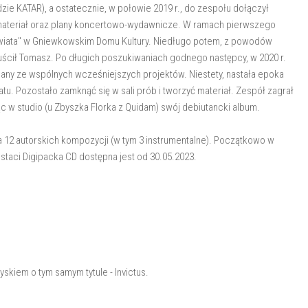
zie KATAR), a ostatecznie, w połowie 2019 r., do zespołu dołączył
materiał oraz plany koncertowo-wydawnicze. W ramach pierwszego
wiata" w Gniewkowskim Domu Kultury. Niedługo potem, z powodów
puścił Tomasz. Po długich poszukiwaniach godnego następcy, w 2020 r.
znany ze wspólnych wcześniejszych projektów. Niestety, nastała epoka
u. Pozostało zamknąć się w sali prób i tworzyć materiał. Zespół zagrał
ąc w studio (u Zbyszka Florka z Quidam) swój debiutancki album.
a 12 autorskich kompozycji (w tym 3 instrumentalne). Początkowo w
postaci Digipacka CD dostępna jest od 30.05.2023.
yskiem o tym samym tytule - Invictus.