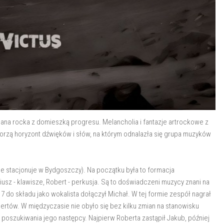
iana rocka z domieszką progresu. Melancholia i fantazje artrockowe z
orzą horyzont dźwięków i słów, na którym odnalazła się grupa muzyków
e stacjonuje w Bydgoszczy). Na początku była to formacja
riusz - klawisze, Robert - perkusja. Są to doświadczeni muzycy znani na
7 do składu jako wokalista dołączył Michał. W tej formie zespół nagrał
oncertów. W międzyczasie nie obyło się bez kilku zmian na stanowisku
y poszukiwania jego następcy. Najpierw Roberta zastąpił Jakub, później