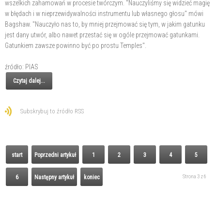
wszelkich zahamowań w procesie twórczym. "Nauczyliśmy się widzieć magię
w błędach i w nieprzewidywalności instrumentu lub własnego głosu" mówi
Bagshaw. "Nauczyło nas to, by mniej przejmować się tym, w jakim gatunku
jest dany utwór, albo nawet przestać się w ogóle przejmować gatunkami.
Gatunkiem zawsze powinno być po prostu Temples".
źródło: PIAS
Czytaj dalej...
Subskrybuj to źródło RSS
start
Poprzedni artykuł
1
2
3
4
5
Strona 3 z 6
6
Następny artykuł
koniec