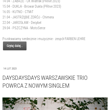
14.04 - ZABRZE - CK Wiatrak (PRlive 2023)
15.04 - DUKLA - Browar Dukla (PRlive 2023)
16.05 - KUTNO - CTMiT
21.04 - JASTRZĘBIE ZDRÓJ - Chimera
22.04 - JAROSŁAW - Decybel
29.04 - PSZCZYNA - MotoSerce
Pozdrawiamy serdecznie i muzycznie - zespół FARBEN LEHRE
Czytaj dalej...
14 LUT 2023
DAYSDAYSDAYS WARSZAWSKIE TRIO
POWRCA Z NOWYM SINGLEM