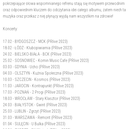
pokrzepiające słowa wspomnianego refrenu stają się motywem przewodnim
oraz odpowiednim kluczem do odczytania idei całego albumu, zatem niech ta
muzyka oraz przekaz z niej płynący wyjdą nam wszystkim na zdrowie!
Koncerty:
17.02 - BYDGOSZCZ - MCK (PRlive 2023)
18.02 - ŁÓDŹ - Klubopiwiarnia (PRlive 2023)
24.02 - BIELSKO-BIAŁA - BCK (PRlive 2023)
25.02 - SOSNOWIEC - Komin Music Cafe (PRlive 2023)
03.03 - GDYNIA - Ucho (PRlive 2023)
04.03 - OLSZTYN - Kuźnia Społeczna (PRlive 2023)
10.03 - SZCZECIN - Kosmos (PRlive 2023)
11.03 - JAROCIN - Kontrapunkt (PRlive 2023)
17.03 - POZNAŃ - 2 Progi (PRlive 2023)
18.03 - WROCŁAW - Stary Klasztor (PRlive 2023)
24.03 - BIAŁYSTOK - Gwint (PRlive 2023)
25.03 - LUBLIN - Zgrzyt (PRlive 2023)
31.03 - WARSZAWA - Remont (PRlive 2023)
01.04 - SULĘCIN - U Bulka (PRlive 2023)