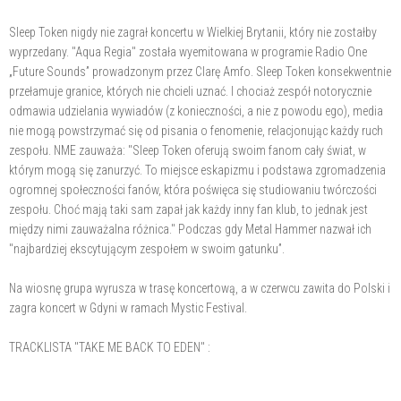
Sleep Token nigdy nie zagrał koncertu w Wielkiej Brytanii, który nie zostałby
wyprzedany. "Aqua Regia" została wyemitowana w programie Radio One
„Future Sounds” prowadzonym przez Clarę Amfo. Sleep Token konsekwentnie
przełamuje granice, których nie chcieli uznać. I chociaż zespół notorycznie
odmawia udzielania wywiadów (z konieczności, a nie z powodu ego), media
nie mogą powstrzymać się od pisania o fenomenie, relacjonując każdy ruch
zespołu. NME zauważa: "Sleep Token oferują swoim fanom cały świat, w
którym mogą się zanurzyć. To miejsce eskapizmu i podstawa zgromadzenia
ogromnej społeczności fanów, która poświęca się studiowaniu twórczości
zespołu. Choć mają taki sam zapał jak każdy inny fan klub, to jednak jest
między nimi zauważalna różnica." Podczas gdy Metal Hammer nazwał ich
"najbardziej ekscytującym zespołem w swoim gatunku”.
Na wiosnę grupa wyrusza w trasę koncertową, a w czerwcu zawita do Polski i
zagra koncert w Gdyni w ramach Mystic Festival.
TRACKLISTA "TAKE ME BACK TO EDEN" :