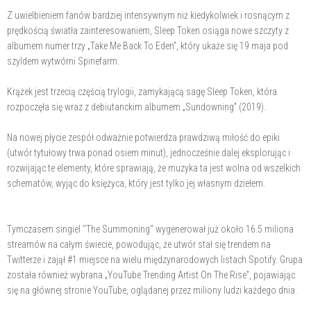
Z uwielbieniem fanów bardziej intensywnym niż kiedykolwiek i rosnącym z
prędkością światła zainteresowaniem, Sleep Token osiąga nowe szczyty z
albumem numer trzy „Take Me Back To Eden”, który ukaże się 19 maja pod
szyldem wytwórni Spinefarm.
Krążek jest trzecią częścią trylogii, zamykającą sagę Sleep Token, która
rozpoczęła się wraz z debiutanckim albumem „Sundowning” (2019).
Na nowej płycie zespół odważnie potwierdza prawdziwą miłość do epiki
(utwór tytułowy trwa ponad osiem minut), jednocześnie dalej eksplorując i
rozwijając te elementy, które sprawiają, że muzyka ta jest wolna od wszelkich
schematów, wyjąc do księżyca, który jest tylko jej własnym dziełem.
Tymczasem singiel "The Summoning" wygenerował już około 16.5 miliona
streamów na całym świecie, powodując, że utwór stał się trendem na
Twitterze i zajął #1 miejsce na wielu międzynarodowych listach Spotify. Grupa
została również wybrana „YouTube Trending Artist On The Rise”, pojawiając
się na głównej stronie YouTube, oglądanej przez miliony ludzi każdego dnia.