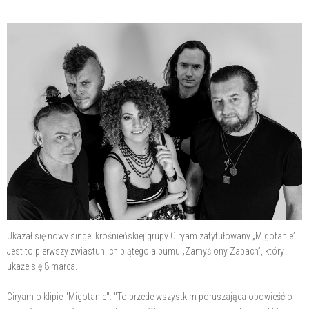
Ukazał się nowy singel krośnieńskiej grupy Ciryam zatytułowany „Migotanie”.
Jest to pierwszy zwiastun ich piątego albumu „Zamyślony Zapach”, który
ukaże się 8 marca.
Ciryam o klipie "Migotanie": "To przede wszystkim poruszająca opowieść o