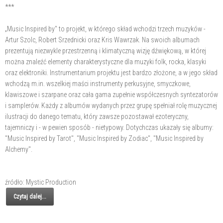
***
„Music Inspired by" to projekt, w którego skład wchodzi trzech muzyków -
Artur Szolc, Robert Srzednicki oraz Kris Wawrzak. Na swoich albumach
prezentują niezwykle przestrzenną i klimatyczną wizję dźwiękową, w której
można znaleźć elementy charakterystyczne dla muzyki folk, rocka, klasyki
oraz elektroniki. Instrumentarium projektu jest bardzo złożone, a w jego skład
wchodzą m.in. wszelkiej maści instrumenty perkusyjne, smyczkowe,
klawiszowe i szarpane oraz cała gama zupełnie współczesnych syntezatorów
i samplerów. Każdy z albumów wydanych przez grupę spełniał rolę muzycznej
ilustracji do danego tematu, który zawsze pozostawał ezoteryczny,
tajemniczy i - w pewien sposób - nietypowy. Dotychczas ukazały się albumy:
"Music Inspired by Tarot", "Music Inspired by Zodiac", "Music Inspired by
Alchemy".
źródło: Mystic Production
Czytaj dalej...