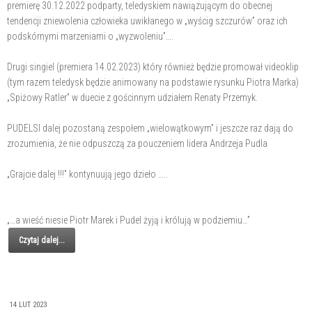
premierę 30.12.2022 podparty, teledyskiem nawiązującym do obecnej
tendencji zniewolenia człowieka uwikłanego w „wyścig szczurów” oraz ich
podskórnymi marzeniami o „wyzwoleniu”….
Drugi singiel (premiera 14.02.2023) który również będzie promował videoklip
(tym razem teledysk będzie animowany na podstawie rysunku Piotra Marka)
„Spiżowy Ratler” w duecie z gościnnym udziałem Renaty Przemyk.
PUDELSI dalej pozostaną zespołem „wielowątkowym” i jeszcze raz dają do
zrozumienia, że nie odpuszczą za pouczeniem lidera Andrzeja Pudla
„Grajcie dalej !!!” kontynuują jego dzieło …..
„…a wieść niesie Piotr Marek i Pudel żyją i królują w podziemiu…”
Czytaj dalej...
14 LUT 2023