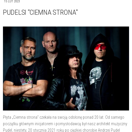
15 LUT 2023
PUDELSI "CIEMNA STRONA"
Płyta „Ciemna strona” czekała na swoją odsłonę ponad 20 lat. Od samego
początku głównym inicjatorem i pomysłodawcą był nasz architekt muzyczny
Pudel, niestety, 20 stycznia 2021 roku po ciężkiej chorobie Andrzej Pudel