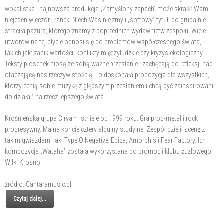
wokalistka i najnowsza produkcja „Zamyślony zapach” może skraść Wam
niejeden wieczór i ranek. Niech Was nie zmyli „softowy” tytuł, bo grupa nie
straciła pazura, którego znamy z poprzednich wydawnictw zespołu. Wiele
utworów na tej płycie odnosi się do problemów współczesnego świata,
takich jak: zanik wartości, konflikty międzyludzkie czy kryzys ekologiczny.
Teksty piosenek niosą ze sobą ważne przesłanie i zachęcają do refleksji nad
otaczającą nas rzeczywistością. To doskonała propozycja dla wszystkich,
którzy cenią sobie muzykę z głębszym przesłaniem i chcą być zainspirowani
do działań na rzecz lepszego świata.
Krośnieńska grupa Ciryam istnieje od 1999 roku. Gra prog-metal i rock
progresywny. Ma na koncie cztery albumy studyjne. Zespół dzielił scenę z
takim gwiazdami jak: Type O Negative, Epica, Amorphis i Fear Factory. Ich
kompozycja „Wataha” została wykorzystana do promocji klubu żużlowego
Wilki Krosno.
źródło: Cantaramusic.pl
Czytaj dalej...