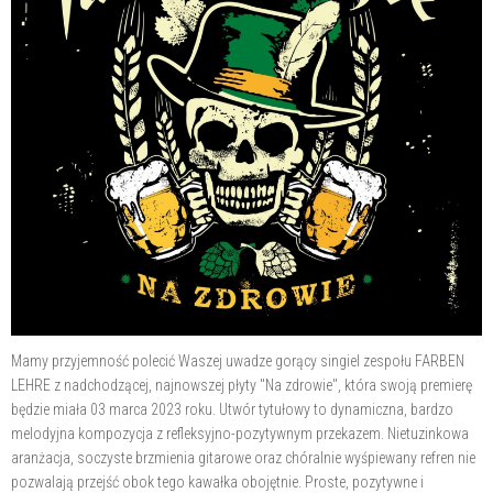
Mamy przyjemność polecić Waszej uwadze gorący singiel zespołu FARBEN
LEHRE z nadchodzącej, najnowszej płyty "Na zdrowie", która swoją premierę
będzie miała 03 marca 2023 roku. Utwór tytułowy to dynamiczna, bardzo
melodyjna kompozycja z refleksyjno-pozytywnym przekazem. Nietuzinkowa
aranżacja, soczyste brzmienia gitarowe oraz chóralnie wyśpiewany refren nie
pozwalają przejść obok tego kawałka obojętnie. Proste, pozytywne i