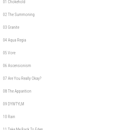
01 Chokehold
02 The Summoning
03 Granite
04 Aqua Regia
05 Vore
06 Ascensionism
07 Are You Really Okay?
08 The Apparition
09 DYWTYLM
10 Rain
11 Take Me Back To Eden