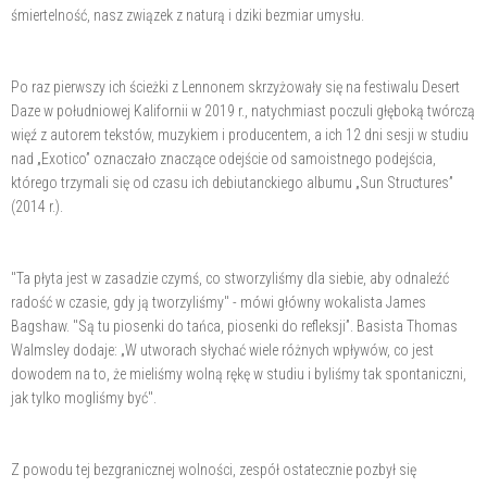
śmiertelność, nasz związek z naturą i dziki bezmiar umysłu.
Po raz pierwszy ich ścieżki z Lennonem skrzyżowały się na festiwalu Desert
Daze w południowej Kalifornii w 2019 r., natychmiast poczuli głęboką twórczą
więź z autorem tekstów, muzykiem i producentem, a ich 12 dni sesji w studiu
nad „Exotico” oznaczało znaczące odejście od samoistnego podejścia,
którego trzymali się od czasu ich debiutanckiego albumu „Sun Structures”
(2014 r.).
"Ta płyta jest w zasadzie czymś, co stworzyliśmy dla siebie, aby odnaleźć
radość w czasie, gdy ją tworzyliśmy" - mówi główny wokalista James
Bagshaw. "Są tu piosenki do tańca, piosenki do refleksji”. Basista Thomas
Walmsley dodaje: „W utworach słychać wiele różnych wpływów, co jest
dowodem na to, że mieliśmy wolną rękę w studiu i byliśmy tak spontaniczni,
jak tylko mogliśmy być".
Z powodu tej bezgranicznej wolności, zespół ostatecznie pozbył się