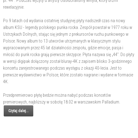
pt."44". Podczas wyzyty u artysty odsłuchaliśmy winyla, który brzmi
rewelacyjnie.
Po 9 latach od wydania ostatniej studyjnej płyty nadszedł czas na nowy
album KSU - legendy polskiego punka rocka. Zespół powstał w 1977 roku w
Ustrzykach Dolnych, stając się jednym z prekursorów ruchu punkowego w
Polsce. Nowy album to 13 utworów utrzymanych w klasycznym stylu
wypracowanym przez 45 lat działalności zespołu, gdzie emocje, pasja i
miłość do punk rocka grają pierwsze skrzypce. Płyta nazywa się „44”. Do płyty
w wersji digipak dołączony został bluray-4K z zapisem blisko 3-godzinnego
koncertu zarejestrowanego podczas występu z okazji 40-lecia. Jest to
pierwsze wydawnictwo w Polsce, które zostało nagrane i wydane w formacie
4K.
Przedpremierowo płytę bedzie można nabyć podczas koncetów
premierowych, najbliższy w sobotę 18.02 w warszawskim Palladium.
Czytaj dalej...