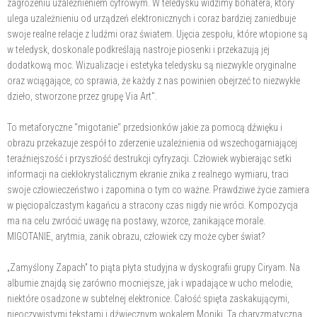
zagrożeniu uzależnieniem cyfrowym. W teledysku widzimy bohatera, który
ulega uzależnieniu od urządzeń elektronicznych i coraz bardziej zaniedbuje
swoje realne relacje z ludźmi oraz światem. Ujęcia zespołu, które wtopione są
w teledysk, doskonale podkreślają nastroje piosenki i przekazują jej
dodatkową moc. Wizualizacje i estetyka teledysku są niezwykle oryginalne
oraz wciągające, co sprawia, że każdy z nas powinien obejrzeć to niezwykłe
dzieło, stworzone przez grupę Via Art".
To metaforyczne "migotanie" przedsionków jakie za pomocą dźwięku i
obrazu przekazuje zespół to zderzenie uzależnienia od wszechogarniającej
teraźniejszość i przyszłość destrukcji cyfryzacji. Człowiek wybierając setki
informacji na ciekłokrystalicznym ekranie znika z realnego wymiaru, traci
swoje człowieczeństwo i zapomina o tym co ważne. Prawdziwe życie zamiera
w pięciopalczastym kagańcu a stracony czas nigdy nie wróci. Kompozycja
ma na celu zwrócić uwagę na postawy, wzorce, zanikające morale.
MIGOTANIE, arytmia, zanik obrazu, człowiek czy może cyber świat?
„Zamyślony Zapach” to piąta płyta studyjna w dyskografii grupy Ciryam. Na
albumie znajdą się zarówno mocniejsze, jak i wpadające w ucho melodie,
niektóre osadzone w subtelnej elektronice. Całość spięta zaskakującymi,
nieoczywistymi tekstami i dźwięcznym wokalem Moniki. Ta charyzmatyczna