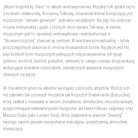
„Music Inspired by Slavs” to album wielowymiarowy. Muzyka folk splata się tu
z rockiem i elektroniką. Korzenny, folkowy, słowiański klimat kompozycji jest
muzycznym "daniem głównym". Jednakże nie jedynym. Na jego tle, usłyszeć
można instrumenty i języki z różnych stron świata. Tak więc, w sensie
muzycznym jest to opowieść wielowątkowa i wielokulturowa, a
"Słowiańszczyzna" stanowi jej centrum. W warstwie konceptualnej – tytuły
poszczególnych utworów to imiona słowiańskich bóstw. Na płycie jest też
pięć krótkich form muzycznych pełniących rolę przerywników. Ich tytuły
(północ, wschód, zachód, południe, centrum) to swego rodzaju drogowskazy
wskazujące charakter różnorakich, zewnętrznych wpływów muzycznych
obecnych na płycie.
W charakterze gości na albumie wystąpiło szesnastu artystów. Wśród nich
nie zabrakło tak uznanych muzyków jak Krzysztof Drabikowski (Batiuszka),
który zadbał o niezwykłe w swoim charakterze, klimatyczne, mroczne wokale,
przypominające cerkiewne pieśni liturgiczne, ale także folkowe zaśpiewy, oraz
Mariusz Duda (jako Lunatic Soul), który zaśpiewał w utworze "Swaróg",
tworząc swoim głosem niesłychanie melodyjną i przestrzenną atmosferę
kompozycji.