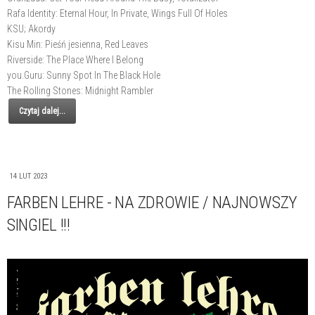
Rafa Identity: Eternal Hour, In Private, Wings Full Of Holes
KSU; Akordy
Kisu Min: Pieśń jesienna, Red Leaves
Riverside: The Place Where I Belong
you.Guru: Sunny Spot In The Black Hole
The Rolling Stones: Midnight Rambler
Czytaj dalej...
14 LUT 2023
FARBEN LEHRE - NA ZDROWIE / NAJNOWSZY
SINGIEL !!!