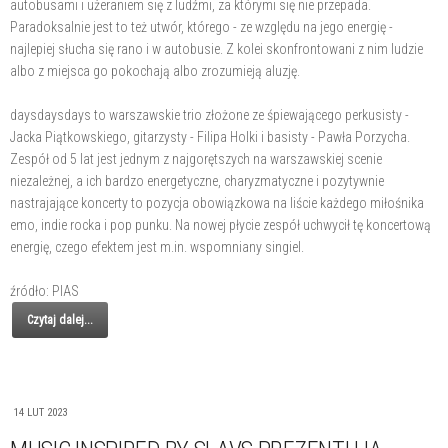
autobusami i użeraniem się z ludźmi, za którymi się nie przepada.
Paradoksalnie jest to też utwór, którego - ze względu na jego energię -
najlepiej słucha się rano i w autobusie. Z kolei skonfrontowani z nim ludzie
albo z miejsca go pokochają albo zrozumieją aluzję.
daysdaysdays to warszawskie trio złożone ze śpiewającego perkusisty -
Jacka Piątkowskiego, gitarzysty - Filipa Holki i basisty - Pawła Porzycha.
Zespół od 5 lat jest jednym z najgorętszych na warszawskiej scenie
niezależnej, a ich bardzo energetyczne, charyzmatyczne i pozytywnie
nastrajające koncerty to pozycja obowiązkowa na liście każdego miłośnika
emo, indie rocka i pop punku. Na nowej płycie zespół uchwycił tę koncertową
energię, czego efektem jest m.in. wspomniany singiel.
źródło: PIAS
Czytaj dalej...
14 LUT 2023