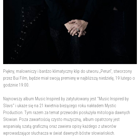
Piękny, malowniczy i bardzo klimatyczny klip do utworu „Perun”, stworzony
przez Bui Film, będzie miał swoją premierę w najbliższą niedzielę, 19 lutego o
godzinie 19:00.
Najnowszy album Music Inspired by zatytułowany jest "Music Inspired by
Slavs" i ukaże się na 21 kwietnia bieżącego roku nakładem Mystic
Production. Tym razem za temat przewodni posłużyła mitologia dawnych
Słowian. Poza zawartością czysto muzyczną, album opatrzony jest
wspaniałą szatą graficzną oraz zawiera opisy każdego z utworów
wprowadzające słuchacza w świat dawnych bóstw słowiańskich.