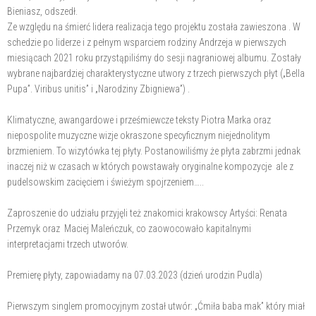
Bieniasz, odszedł.
Ze względu na śmierć lidera realizacja tego projektu została zawieszona . W
schedzie po liderze i z pełnym wsparciem rodziny Andrzeja w pierwszych
miesiącach 2021 roku przystąpiliśmy do sesji nagraniowej albumu. Zostały
wybrane najbardziej charakterystyczne utwory z trzech pierwszych płyt („Bella
Pupa”. Viribus unitis” i „Narodziny Zbigniewa”) .
Klimatyczne, awangardowe i prześmiewcze teksty Piotra Marka oraz
niepospolite muzyczne wizje okraszone specyficznym niejednolitym
brzmieniem. To wizytówka tej płyty. Postanowiliśmy że płyta zabrzmi jednak
inaczej niż w czasach w których powstawały oryginalne kompozycje ale z
pudelsowskim zacięciem i świeżym spojrzeniem…..
Zaproszenie do udziału przyjęli też znakomici krakowscy Artyści: Renata
Przemyk oraz Maciej Maleńczuk, co zaowocowało kapitalnymi
interpretacjami trzech utworów.
Premierę płyty, zapowiadamy na 07.03.2023 (dzień urodzin Pudla)
Pierwszym singlem promocyjnym został utwór: „Ćmiła baba mak” który miał