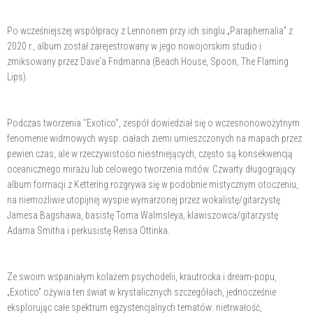
Po wcześniejszej współpracy z Lennonem przy ich singlu „Paraphernalia” z
2020 r., album został zarejestrowany w jego nowojorskim studio i
zmiksowany przez Dave'a Fridmanna (Beach House, Spoon, The Flaming
Lips).
Podczas tworzenia "Exotico", zespół dowiedział się o wczesnonowożytnym
fenomenie widmowych wysp: ciałach ziemi umieszczonych na mapach przez
pewien czas, ale w rzeczywistości nieistniejących, często są konsekwencją
oceanicznego mirażu lub celowego tworzenia mitów. Czwarty długogrający
album formacji z Kettering rozgrywa się w podobnie mistycznym otoczeniu,
na niemożliwie utopijnej wyspie wymarzonej przez wokalistę/gitarzystę
Jamesa Bagshawa, basistę Toma Walmsleya, klawiszowca/gitarzystę
Adama Smitha i perkusistę Rensa Ottinka.
Ze swoim wspaniałym kolażem psychodelii, krautrocka i dream-popu,
„Exotico” ożywia ten świat w krystalicznych szczegółach, jednocześnie
eksplorując całe spektrum egzystencjalnych tematów: nietrwałość,