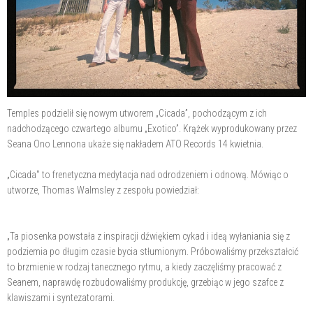
Temples podzielił się nowym utworem „Cicada”, pochodzącym z ich
nadchodzącego czwartego albumu „Exotico”. Krążek wyprodukowany przez
Seana Ono Lennona ukaże się nakładem ATO Records 14 kwietnia.
„Cicada" to frenetyczna medytacja nad odrodzeniem i odnową. Mówiąc o
utworze, Thomas Walmsley z zespołu powiedział:
„Ta piosenka powstała z inspiracji dźwiękiem cykad i ideą wyłaniania się z
podziemia po długim czasie bycia stłumionym. Próbowaliśmy przekształcić
to brzmienie w rodzaj tanecznego rytmu, a kiedy zaczęliśmy pracować z
Seanem, naprawdę rozbudowaliśmy produkcję, grzebiąc w jego szafce z
klawiszami i syntezatorami.