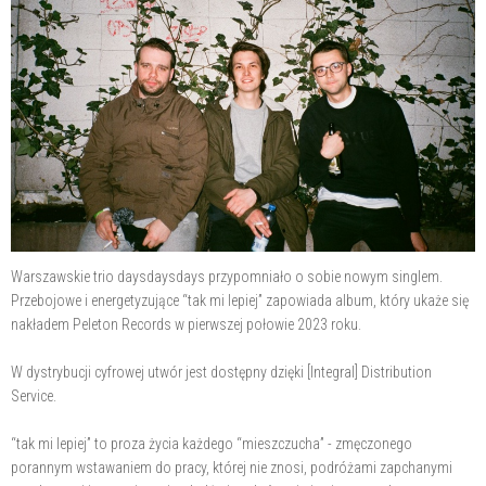
Warszawskie trio daysdaysdays przypomniało o sobie nowym singlem.
Przebojowe i energetyzujące “tak mi lepiej” zapowiada album, który ukaże się
nakładem Peleton Records w pierwszej połowie 2023 roku.
W dystrybucji cyfrowej utwór jest dostępny dzięki [Integral] Distribution
Service.
“tak mi lepiej” to proza życia każdego “mieszczucha” - zmęczonego
porannym wstawaniem do pracy, której nie znosi, podróżami zapchanymi