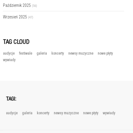
Październik 2025
(56)
Wrzesień 2025
(47)
TAG CLOUD
audycje
festiwale
galeria
koncerty
newsy muzyczne
nowe płyty
wywiady
TAGI:
audycje
galeria
koncerty
newsy muzyczne
nowe płyty
wywiady