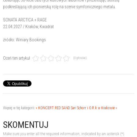
celebrując 30-lecie obu tych kultowych albumów i prezentując setlistę
podkreślającą ich pionierską rolę na scenie symfonicznego metalu.
SONATA ARCTICA + RAGE
22.04.2027 / Kraków, Kwadrat
źródło: Winiary Bookings
Oceń ten artykuł
(0 głosów)
Więcej w tej kategorii:
« KONCERT RED SAND
Sari Schorr i O.R.k w Krakowie »
SKOMENTUJ
Make sure you enter all the required information, indicated by an asterisk (*).