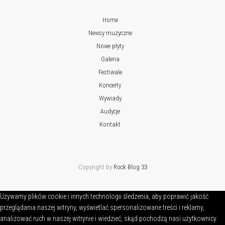
Home
Newsy muzyczne
Nowe płyty
Galeria
Festiwale
Koncerty
Wywiady
Audycje
Kontakt
Copyright by
Rock Blog 33
Używamy plików cookie i innych technologii śledzenia, aby poprawić jakość
przeglądania naszej witryny, wyświetlać spersonalizowane treści i reklamy,
analizować ruch w naszej witrynie i wiedzieć, skąd pochodzą nasi użytkownicy.