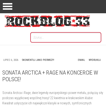
LIPIEC 6, 2026
SKOMENTUJ JAKO PIERWSZY!
EMAIL
WYDRUKUJ
SONATA ARCTICA + RAGE NA KONCERCIE W
POLSCE!
Sonata Arctica i Rage, dwie legendy europejskiego power metalu, połączą siły
podczas wyjątkowej wspólnej trasy! 22 kwietnia w krakowskim klubie
Kwadrat usłyszycie ich największe klasyki w nowych, symfonicznych