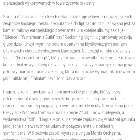
aranżacjach wykonywanych w towarzystwie orkiestry!
Sonata Arctica od blisko trzech dekad pozostaje jednym z najważniejszych
zespołów fińskiego metalu. Debiutancka "Ecliptica" do dziś uznawana jest za
kamień milowy europejskiego power metalu, a kolejne albumy, takie jak
"Silence", "Winterheart's Guild" czy "Reckoning Night", ugruntowały pozycję
grupy dzięki chwytliwym melodiom opartym na błyskawicznych partiach
gitarowych i charakterystycznych klawiszach. Na początku roku ukazał się
singiel "Freedom Concept", który zapowiada nowy album zespołu. Krakowski
koncert będzie wyjątkową okazją, by po raz pierwszy zobaczyć formację na
pełnowymiarowej trasie z orkiestrą, która nada nowy wymiar takim utworom
jak "FullMoon", "Tallulah" czy "Don't Say a Word".
Rage to z kolei prawdziwi weterani niemieckiego metalu, którzy przez
czterdzieści lat działalności przeszli drogę od speed do power metalu, z
czasem coraz śmielej sięgając po symfoniczne elementy. Dowodzona przez
Peavy'ego Wagnera formacja ma na koncie 27 albumów studyjnych, a
wydawnictwa "XIII" i "Lingua Mortis" na trwałe zapisały się w historii gatunku
jako jedne z pierwszych tak udanych połączeń metalu z orkiestrą
symfoniczną. W Krakowie zespół wystąpi z Lingua Mortis Orchestra,