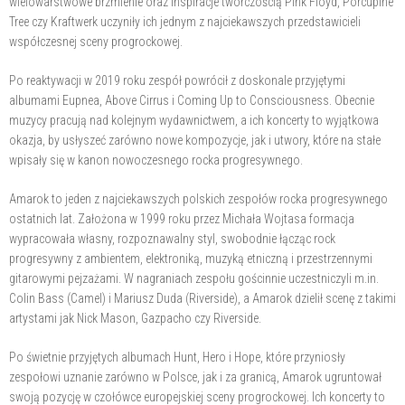
wielowarstwowe brzmienie oraz inspiracje twórczością Pink Floyd, Porcupine
Tree czy Kraftwerk uczyniły ich jednym z najciekawszych przedstawicieli
współczesnej sceny progrockowej.
Po reaktywacji w 2019 roku zespół powrócił z doskonale przyjętymi
albumami Eupnea, Above Cirrus i Coming Up to Consciousness. Obecnie
muzycy pracują nad kolejnym wydawnictwem, a ich koncerty to wyjątkowa
okazja, by usłyszeć zarówno nowe kompozycje, jak i utwory, które na stałe
wpisały się w kanon nowoczesnego rocka progresywnego.
Amarok to jeden z najciekawszych polskich zespołów rocka progresywnego
ostatnich lat. Założona w 1999 roku przez Michała Wojtasa formacja
wypracowała własny, rozpoznawalny styl, swobodnie łącząc rock
progresywny z ambientem, elektroniką, muzyką etniczną i przestrzennymi
gitarowymi pejzażami. W nagraniach zespołu gościnnie uczestniczyli m.in.
Colin Bass (Camel) i Mariusz Duda (Riverside), a Amarok dzielił scenę z takimi
artystami jak Nick Mason, Gazpacho czy Riverside.
Po świetnie przyjętych albumach Hunt, Hero i Hope, które przyniosły
zespołowi uznanie zarówno w Polsce, jak i za granicą, Amarok ugruntował
swoją pozycję w czołówce europejskiej sceny progrockowej. Ich koncerty to