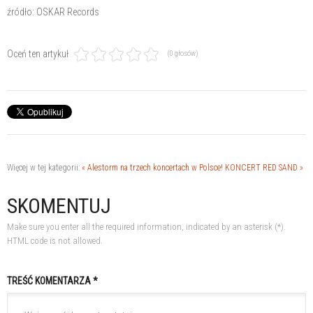
źródło: OSKAR Records
Oceń ten artykuł
(0 głosów)
Więcej w tej kategorii:
« Alestorm na trzech koncertach w Polsce!
KONCERT RED SAND »
SKOMENTUJ
Make sure you enter all the required information, indicated by an asterisk (*).
HTML code is not allowed.
TREŚĆ KOMENTARZA *