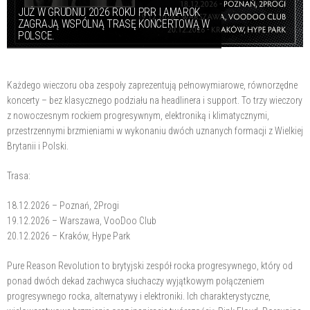
JUŻ W GRUDNIU 2026 ROKU PRR I AMAROK
ZAGRAJĄ WSPÓLNĄ TRASĘ KONCERTOWĄ W
POLSCE.
Każdego wieczoru oba zespoły zaprezentują pełnowymiarowe, równorzędne
koncerty – bez klasycznego podziału na headlinera i support. To trzy wieczory
z nowoczesnym rockiem progresywnym, elektroniką i klimatycznymi,
przestrzennymi brzmieniami w wykonaniu dwóch uznanych formacji z Wielkiej
Brytanii i Polski.
Trasa:
18.12.2026 – Poznań, 2Progi
19.12.2026 – Warszawa, VooDoo Club
20.12.2026 – Kraków, Hype Park
Pure Reason Revolution to brytyjski zespół rocka progresywnego, który od
ponad dwóch dekad zachwyca słuchaczy wyjątkowym połączeniem
progresywnego rocka, alternatywy i elektroniki. Ich charakterystyczne,