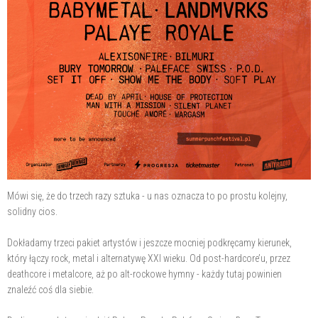
Mówi się, że do trzech razy sztuka - u nas oznacza to po prostu kolejny,
solidny cios.
Dokładamy trzeci pakiet artystów i jeszcze mocniej podkręcamy kierunek,
który łączy rock, metal i alternatywę XXI wieku. Od post-hardcore’u, przez
deathcore i metalcore, aż po alt-rockowe hymny - każdy tutaj powinien
znaleźć coś dla siebie.