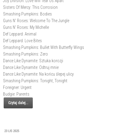
Joy Division: Love Will Tear Us Apart
Sisters Of Mercy: This Corrosion
Smashing Pumpkins: Bodies
Guns N' Roses: Welcome To The Jungle
Guns N' Roses: My Michelle
Def Leppard: Animal
Def Leppard: Love Bites
Smashing Pumpkins: Bullet With Butterfly Wings
Smashing Pumpkins: Zero
Dance Like Dynamite: Sztuka korozji
Dance Like Dynamite: Odtruj mnie
Dance Like Dynamite: Na końcu ślepej ulicy
Smashing Pumpkins: Tonight, Tonight
Foreigner: Urgent
Budgie: Parents
Czytaj dalej...
23 LIS 2025