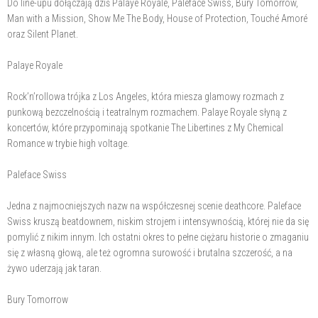
Do line-upu dołączają dziś Palaye Royale, Paleface Swiss, Bury Tomorrow,
Man with a Mission, Show Me The Body, House of Protection, Touché Amoré
oraz Silent Planet.
Palaye Royale
Rock’n’rollowa trójka z Los Angeles, która miesza glamowy rozmach z
punkową bezczelnością i teatralnym rozmachem. Palaye Royale słyną z
koncertów, które przypominają spotkanie The Libertines z My Chemical
Romance w trybie high voltage.
Paleface Swiss
Jedna z najmocniejszych nazw na współczesnej scenie deathcore. Paleface
Swiss kruszą beatdownem, niskim strojem i intensywnością, której nie da się
pomylić z nikim innym. Ich ostatni okres to pełne ciężaru historie o zmaganiu
się z własną głową, ale też ogromna surowość i brutalna szczerość, a na
żywo uderzają jak taran.
Bury Tomorrow