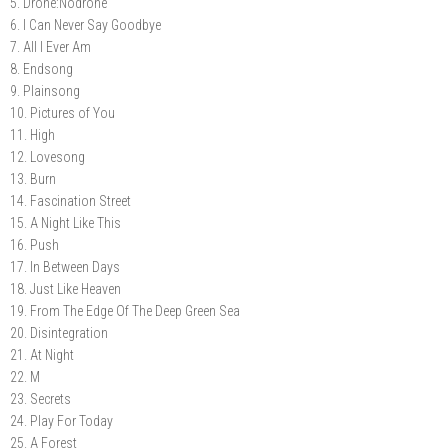
5. Drone:Nodrone
6. I Can Never Say Goodbye
7. All I Ever Am
8. Endsong
9. Plainsong
10. Pictures of You
11. High
12. Lovesong
13. Burn
14. Fascination Street
15. A Night Like This
16. Push
17. In Between Days
18. Just Like Heaven
19. From The Edge Of The Deep Green Sea
20. Disintegration
21. At Night
22. M
23. Secrets
24. Play For Today
25. A Forest