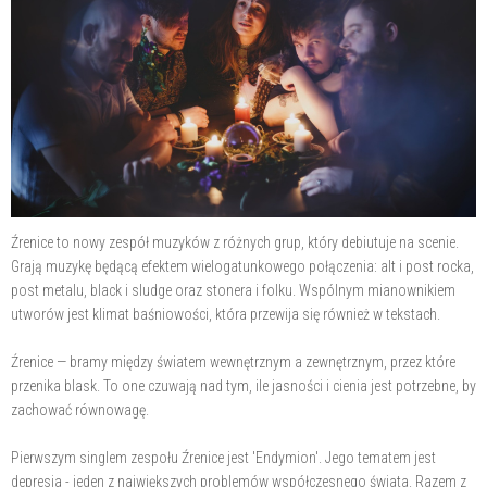
Źrenice to nowy zespół muzyków z różnych grup, który debiutuje na scenie.
Grają muzykę będącą efektem wielogatunkowego połączenia: alt i post rocka,
post metalu, black i sludge oraz stonera i folku. Wspólnym mianownikiem
utworów jest klimat baśniowości, która przewija się również w tekstach.
Źrenice — bramy między światem wewnętrznym a zewnętrznym, przez które
przenika blask. To one czuwają nad tym, ile jasności i cienia jest potrzebne, by
zachować równowagę.
Pierwszym singlem zespołu Źrenice jest 'Endymion'. Jego tematem jest
depresja - jeden z największych problemów współczesnego świata. Razem z