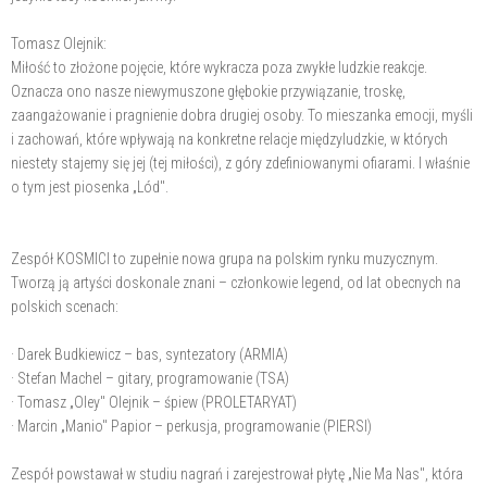
Tomasz Olejnik:
Miłość to złożone pojęcie, które wykracza poza zwykłe ludzkie reakcje.
Oznacza ono nasze niewymuszone głębokie przywiązanie, troskę,
zaangażowanie i pragnienie dobra drugiej osoby. To mieszanka emocji, myśli
i zachowań, które wpływają na konkretne relacje międzyludzkie, w których
niestety stajemy się jej (tej miłości), z góry zdefiniowanymi ofiarami. I właśnie
o tym jest piosenka „Lód".
Zespół KOSMICI to zupełnie nowa grupa na polskim rynku muzycznym.
Tworzą ją artyści doskonale znani – członkowie legend, od lat obecnych na
polskich scenach:
· Darek Budkiewicz – bas, syntezatory (ARMIA)
· Stefan Machel – gitary, programowanie (TSA)
· Tomasz „Oley" Olejnik – śpiew (PROLETARYAT)
· Marcin „Manio" Papior – perkusja, programowanie (PIERSI)
Zespół powstawał w studiu nagrań i zarejestrował płytę „Nie Ma Nas", która