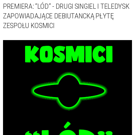
PREMIERA: “LÓD” - DRUGI SINGIEL I TELEDYSK
ZAPOWIADAJĄCE DEBIUTANCKĄ PŁYTĘ
ZESPOŁU KOSMICI