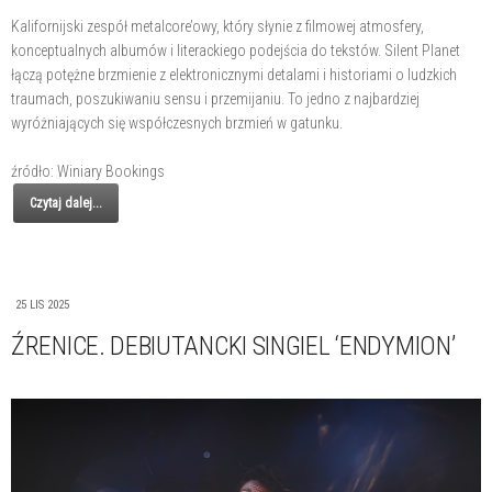
Kalifornijski zespół metalcore’owy, który słynie z filmowej atmosfery,
konceptualnych albumów i literackiego podejścia do tekstów. Silent Planet
łączą potężne brzmienie z elektronicznymi detalami i historiami o ludzkich
traumach, poszukiwaniu sensu i przemijaniu. To jedno z najbardziej
wyróżniających się współczesnych brzmień w gatunku.
źródło: Winiary Bookings
Czytaj dalej...
25 LIS 2025
ŹRENICE. DEBIUTANCKI SINGIEL ‘ENDYMION’