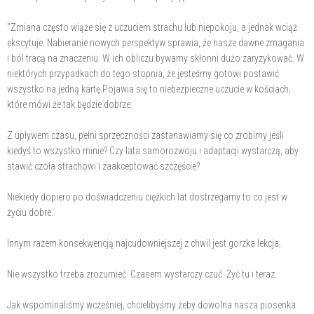
"Zmiana często wiąże się z uczuciem strachu lub niepokoju, a jednak wciąż
ekscytuje. Nabieranie nowych perspektyw sprawia, że nasze dawne zmagania
i ból tracą na znaczeniu. W ich obliczu bywamy skłonni dużo zaryzykować. W
niektórych przypadkach do tego stopnia, że jesteśmy gotowi postawić
wszystko na jedną kartę.Pojawia się to niebezpieczne uczucie w kościach,
które mówi że tak będzie dobrze.
Z upływem czasu, pełni sprzeczności zastanawiamy się co zrobimy jeśli
kiedyś to wszystko minie? Czy lata samorozwoju i adaptacji wystarczą, aby
stawić czoła strachowi i zaakceptować szczęście?
Niekiedy dopiero po doświadczeniu ciężkich lat dostrzegamy to co jest w
życiu dobre.
Innym razem konsekwencją najcudowniejszej z chwil jest gorzka lekcja.
Nie wszystko trzeba zrozumieć. Czasem wystarczy czuć. Żyć tu i teraz.
Jak wspominaliśmy wcześniej, chcielibyśmy żeby dowolna nasza piosenka