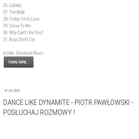
26. Lullaby
27. The Walk
28. Friday I'm In Love
29. Close To Me
30. Why Can't I Be You?
31. Boys Don't Cry
źródło: Universal Music
Czytaj dalej...
27 LIS 2025
DANCE LIKE DYNAMITE - PIOTR PAWŁOWSKI -
POSŁUCHAJ ROZMOWY !