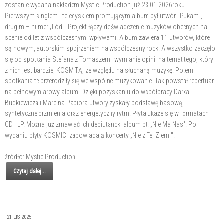
zostanie wydana nakładem Mystic Production już 23.01.2026roku.
Pierwszym singlem i teledyskiem promującym album był utwór "Pukam",
drugim – numer „Lód". Projekt łączy doświadczenie muzyków obecnych na
scenie od lat z współczesnymi wpływami. Album zawiera 11 utworów, które
są nowym, autorskim spojrzeniem na współczesny rock. A wszystko zaczęło
się od spotkania Stefana z Tomaszem i wymianie opinii na temat tego, który
z nich jest bardziej KOSMITĄ, ze względu na słuchaną muzykę. Potem
spotkania te przerodziły się we wspólne muzykowanie. Tak powstał repertuar
na pełnowymiarowy album. Dzięki pozyskaniu do współpracy Darka
Budkiewicza i Marcina Papiora utwory zyskały podstawę basową,
syntetyczne brzmienia oraz energetyczny rytm. Płyta ukaże się w formatach
CD i LP. Można już zmawiać ich debiutancki album pt. „Nie Ma Nas". Po
wydaniu płyty KOSMICI zapowiadają koncerty „Nie z Tej Ziemi".
źródło: Mystic Production
Czytaj dalej...
21 LIS 2025