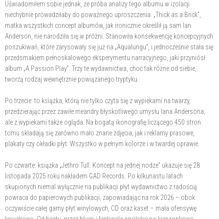
Uświadomiłem sobie jednak, że próba analizy tego albumu w izolacji
niechybnie prowadziłaby do poważnego uproszczenia. „Thick as a Brick”,
matka wszystkich concept albumów, jak ironicznie określił ją sam Ian
Anderson, nie narodziła się w próżni. Stanowiła konsekwencję koncepcyjnych
poszukiwań, które zarysowały się już na „Aqualungu”, i jednocześnie stała się
przedsmakiem pełnoskalowego eksperymentu narracyjnego, jaki przyniósł
album „A Passion Play”. Trzy te wydawnictwa, choć tak różne od siebie,
tworzą rodzaj wewnętrznie powiązanego tryptyku.
Po trzecie: to książka, którą nie tylko czyta się z wypiekami na twarzy,
przedzierając przez zawiłe meandry błyskotliwego umysłu Iana Andersona,
ale z wypiekami także ogląda. Na bogatą ikonografię liczącego 450 stron
tomu składają się zarówno mało znane zdjęcia, jak i reklamy prasowe,
plakaty czy okładki płyt. Wszystko w pełnym kolorze i w twardej oprawie.
Po czwarte: książka „Jethro Tull. Koncept na jednej nodze” ukazuje się 28
listopada 2025 roku nakładem GAD Records. Po kilkunastu latach
skupionych niemal wyłącznie na publikacji płyt wydawnictwo z radością
powraca do papierowych publikacji, zapowiadając na rok 2026 – obok
oczywiście całej gamy płyt winylowych, CD oraz kaset – mała ofensywę
książkową. Od beatu, przez blues i festiwale opolskie po kieszonkowe