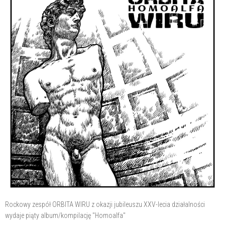
Rockowy zespół ORBITA WIRU z okazji jubileuszu XXV-lecia działalności
wydaje piąty album/kompilację "Homoalfa"