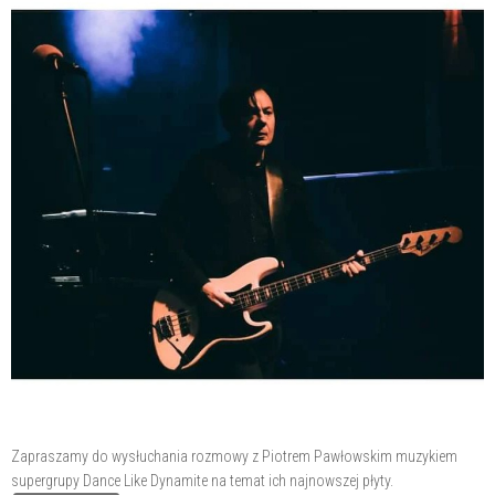
Zapraszamy do wysłuchania rozmowy z Piotrem Pawłowskim muzykiem
supergrupy Dance Like Dynamite na temat ich najnowszej płyty.