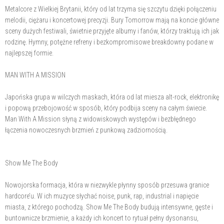
Metalcore z Wielkiej Brytanii, który od lat trzyma się szczytu dzięki połączeniu
melodii, ciężaru i koncertowej precyzji. Bury Tomorrow mają na koncie główne
sceny dużych festiwali, świetnie przyjęte albumy i fanów, którzy traktują ich jak
rodzinę. Hymny, potężne refreny i bezkompromisowe breakdowny podane w
najlepszej formie.
MAN WITH A MISSION
Japońska grupa w wilczych maskach, która od lat miesza alt-rock, elektronikę
i popową przebojowość w sposób, który podbija sceny na całym świecie.
Man With A Mission słyną z widowiskowych występów i bezbłędnego
łączenia nowoczesnych brzmień z punkową zadziornością.
Show Me The Body
Nowojorska formacja, która w niezwykle płynny sposób przesuwa granice
hardcore’u. W ich muzyce słychać noise, punk, rap, industrial i napięcie
miasta, z którego pochodzą. Show Me The Body budują intensywne, gęste i
buntownicze brzmienie, a każdy ich koncert to rytuał pełny dysonansu,