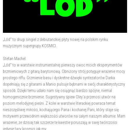
„Lód" to drugi singiel z debiutanckiej płyty nowej na polskim rynku
muzycznym supergrupy KOSMICI.
Stefan Machel:
„Lód" to w warstwie instrumentalnej pierwszy owoc moich eksperymentów
brzmieniowych z gitarą barytonową. Obniżony strój potęguje wrażenie mocy
prostego riffu. Grzmienie basu i dyskretne dźwięki syntezatorów Darka
dopełniają się z gitarami a Manio pulsuje bębnami w swój charakterystyczny
sposób. Dzięki temu udało nam się osiągnąć bardzo spójne, niemal
homogenicznie brzmienie. Sugestywny śpiew Oley'a przenosi utwór na
poziom melodyjnej pieśni. Z kolei w warstwie literackiej powraca temat
nieszczęśliwej miłości, kochającego Pana i kochanej Pani, który staje się
motywem przewodnim większości utworów na całym naszym albumie. Mam
wrażenie, że dzisiaj tak szczerze te kwestie poruszają w swej twórczości
jedynie tacy kosmici jak my.