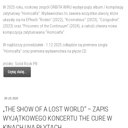
W 2025 roku, rockowy zespół ORBITA WIRU wydaje piąty album / kompilację
zatytułowy "Homoalfa". Wydawnictwo to zawiera wszystkie utwory, które
ukazały się na EPkach "Rodeo" (2022), "Kosmateus" (2023), "Czcigodnie"
(2023) oraz "Prisoners of the Continuum" (2024), a całość otwiera nowa
kompozycja zatytułowana "Homoalfa".
W najbliższy poniedziałek - 1.12.2025 odbędzie się premiera singla
"Homoalfa" oraz premiera wydawnictwa na płycie CD.
źródło: Solid Rock PR
Czytaj dalej...
28 LIS 2025
„THE SHOW OF A LOST WORLD” – ZAPIS
WYJĄTKOWEGO KONCERTU THE CURE W
KINACH I NA PŁYTACH