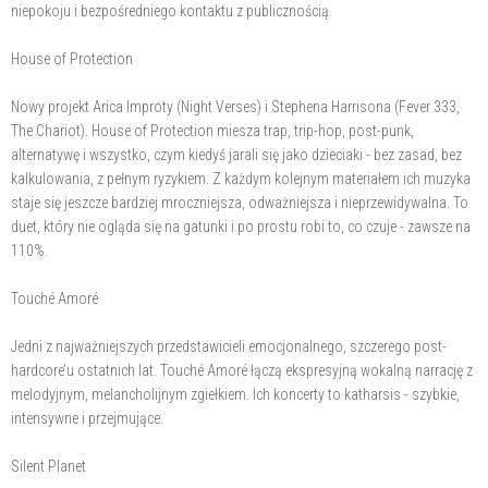
niepokoju i bezpośredniego kontaktu z publicznością.
House of Protection
Nowy projekt Arica Improty (Night Verses) i Stephena Harrisona (Fever 333,
The Chariot). House of Protection miesza trap, trip-hop, post-punk,
alternatywę i wszystko, czym kiedyś jarali się jako dzieciaki - bez zasad, bez
kalkulowania, z pełnym ryzykiem. Z każdym kolejnym materiałem ich muzyka
staje się jeszcze bardziej mroczniejsza, odważniejsza i nieprzewidywalna. To
duet, który nie ogląda się na gatunki i po prostu robi to, co czuje - zawsze na
110%.
Touché Amoré
Jedni z najważniejszych przedstawicieli emocjonalnego, szczerego post-
hardcore’u ostatnich lat. Touché Amoré łączą ekspresyjną wokalną narrację z
melodyjnym, melancholijnym zgiełkiem. Ich koncerty to katharsis - szybkie,
intensywne i przejmujące.
Silent Planet