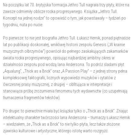
Na początku lat 70. brytyjska formacja Jethro Tull nagrała trzy płyty, które na
zawsze odmieniły oblicze rocka progresywnego. Książka „Jethro Tull.
Koncept na jednej nodze” to opowieść o tym, jak powstawały – tydzień po
tygodniu, nuta po nucie.
Po pierwsze: to nie jest biografia Jethro Tull. Łukasz Hernik, ponad piętnaście
lat po publikacji doskonałej, wnikliwej historii zespołu Genesis („W krainie
muzycznych olbrzymów”) powrócił do pełnego zaskakujących zakamarków
świata rocka progresywnego, opisując najbardziej ambitny okres w
działalności zespołu pod wodzą Iana Andersona. To podróż śladami płyt
„Aqualung”, „Thick as a Brick” oraz „A Passion Play” – z jednej strony pełna
kompleksowej faktografii, licznych wypowiedzi muzyków i cytatów z
ówczesnej prasy muzycznej, z drugiej – obfitująca w interpretacje i
stanowiąca próbę zrozumienia fenomenu tych wydawnictw (co uzupełniają
tłumaczenia fragmentów tekstów).
Po drugie: to pierwotnie miała być książka tylko o „Thick as a Brick”. Znając
intelektualny charakter twórczości Iana Andersona – tłumaczy Łukasz Hernik
– wiedziałem, że „Thick as a Brick” to nie tylko płyta, lecz także złożone
zjawisko kulturowe i artystyczne, którego istotę warto rozgryźć.