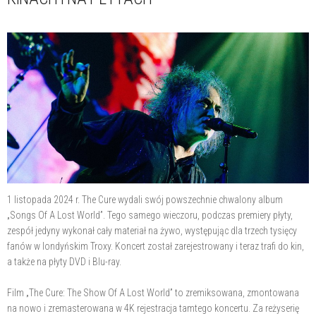
1 listopada 2024 r. The Cure wydali swój powszechnie chwalony album
„Songs Of A Lost World”. Tego samego wieczoru, podczas premiery płyty,
zespół jedyny wykonał cały materiał na żywo, występując dla trzech tysięcy
fanów w londyńskim Troxy. Koncert został zarejestrowany i teraz trafi do kin,
a także na płyty DVD i Blu-ray.
Film „The Cure: The Show Of A Lost World” to zremiksowana, zmontowana
na nowo i zremasterowana w 4K rejestracja tamtego koncertu. Za reżyserię