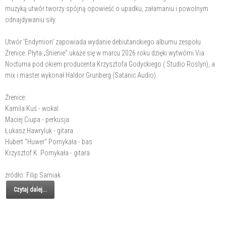
muzyką utwór tworzy spójną opowieść o upadku, załamaniu i powolnym
odnajdywaniu siły.
Utwór 'Endymion' zapowiada wydanie debiutanckiego albumu zespołu
Źrenice. Płyta „Śnienie" ukaże się w marcu 2026 roku dzięki wytwórni Via
Nocturna pod okiem producenta Krzysztofa Godyckiego ( Studio Roslyn), a
mix i master wykonał Haldor Grunberg (Satanic Audio).
Źrenice:
Kamila Kuś - wokal
Maciej Ciupa - perkusja
Łukasz Hawryluk - gitara
Hubert "Huwer" Pomykała - bas
Krzysztof K. Pomykała - gitara
źródło: Filip Sarniak
Czytaj dalej...