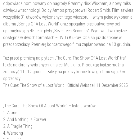
odpowiada nominowany do nagrody Grammy Nick Wickham, a nowy miks
dźwięku w technologii Dolby Atmos przygotował Robert Smith. Film zawiera
wszystkie 31 utworów wykonanych tego wieczoru – w tym pełne wykonanie
albumu „Songs Of A Lost World” oraz specjalny, pięcioutworowy set
upamiętniający 45-lecie płyty „Seventeen Seconds”. Wydawnictwo będzie
dostępne w dwóch formatach – DVD i Blu-ray. Oba są już dostępne w
przedsprzedaży. Premierę koncertowego filmu zaplanowano na 13 grudnia.
Tuż przed premierą na płytach „The Cure: The Show Of A Lost World” trafi
także na ekrany wybranych kin sieci Multikino. Produkcję będzie można
zobaczyć 11 i 12 grudnia. Bilety na pokazy koncertowego filmu są już w
sprzedaży.
The Cure: The Show of a Lost World | Official Website | 11 December 2025
„The Cure: The Show Of A Lost World” – lista utworów:
1. Alone
2. And Nothing Is Forever
3. A Fragile Thing
4. Warsong