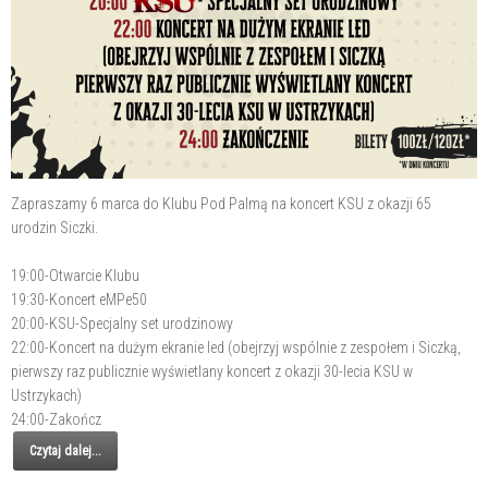
Zapraszamy 6 marca do Klubu Pod Palmą na koncert KSU z okazji 65
urodzin Siczki.
19:00-Otwarcie Klubu
19:30-Koncert eMPe50
20:00-KSU-Specjalny set urodzinowy
22:00-Koncert na dużym ekranie led (obejrzyj wspólnie z zespołem i Siczką,
pierwszy raz publicznie wyświetlany koncert z okazji 30-lecia KSU w
Ustrzykach)
24:00-Zakończ
Czytaj dalej...