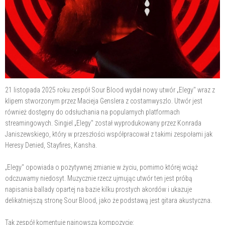
21 listopada 2025 roku zespół Sour Blood wydał nowy utwór „Elegy" wraz z
klipem stworzonym przez Macieja Genslera z costamwyszlo. Utwór jest
również dostępny do odsłuchania na popularnych platformach
streamingowych. Singiel „Elegy" został wyprodukowany przez Konrada
Janiszewskiego, który w przeszłości współpracował z takimi zespołami jak
Heresy Denied, Stayfires, Kansha.
„Elegy" opowiada o pozytywnej zmianie w życiu, pomimo której wciąż
odczuwamy niedosyt. Muzycznie rzecz ujmując utwór ten jest próbą
napisania ballady opartej na bazie kilku prostych akordów i ukazuje
delikatniejszą stronę Sour Blood, jako że podstawą jest gitara akustyczna.
Tak zespół komentuje najnowszą kompozycję: