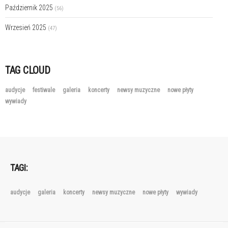
Październik 2025
(56)
Wrzesień 2025
(47)
TAG CLOUD
audycje
festiwale
galeria
koncerty
newsy muzyczne
nowe płyty
wywiady
TAGI:
audycje
galeria
koncerty
newsy muzyczne
nowe płyty
wywiady