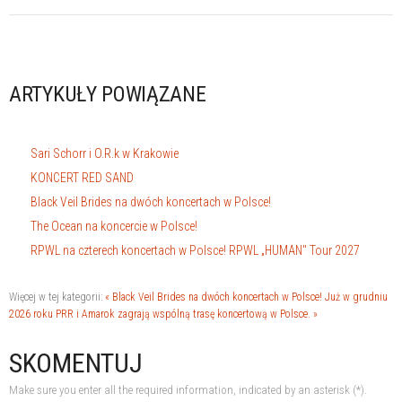
ARTYKUŁY POWIĄZANE
Sari Schorr i O.R.k w Krakowie
KONCERT RED SAND
Black Veil Brides na dwóch koncertach w Polsce!
The Ocean na koncercie w Polsce!
RPWL na czterech koncertach w Polsce! RPWL „HUMAN" Tour 2027
Więcej w tej kategorii:
« Black Veil Brides na dwóch koncertach w Polsce!
Już w grudniu
2026 roku PRR i Amarok zagrają wspólną trasę koncertową w Polsce. »
SKOMENTUJ
Make sure you enter all the required information, indicated by an asterisk (*).