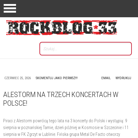
CZERWIEC 25, 2026
SKOMENTUJ JAKO PIERWSZY!
EMAIL
WYDRUKUJ
ALESTORM NA TRZECH KONCERTACH W
POLSCE!
Piraci z Alestorm powrócą tego lata na 3 koncerty do Polski i wystąpią: 9
sierpnia w poznańskiej Tamie, dzień później w Kosmosie w Szczecinie i 11
sierpnia w FK Zgrzyt w Lublinie. Fińska grupa Metal De Facto otworzy