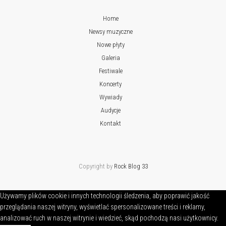
Home
Newsy muzyczne
Nowe płyty
Galeria
Festiwale
Koncerty
Wywiady
Audycje
Kontakt
Copyright by
Rock Blog 33
Używamy plików cookie i innych technologii śledzenia, aby poprawić jakość
przeglądania naszej witryny, wyświetlać spersonalizowane treści i reklamy,
analizować ruch w naszej witrynie i wiedzieć, skąd pochodzą nasi użytkownicy.