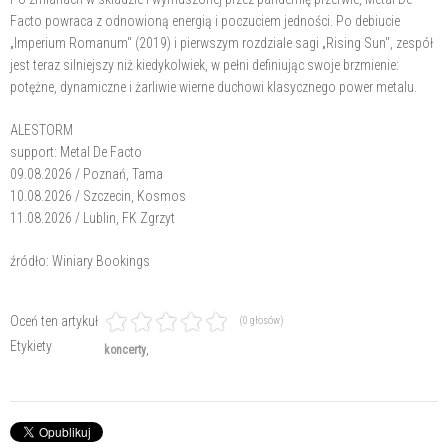
Facto powraca z odnowioną energią i poczuciem jedności. Po debiucie
„Imperium Romanum" (2019) i pierwszym rozdziale sagi „Rising Sun", zespół
jest teraz silniejszy niż kiedykolwiek, w pełni definiując swoje brzmienie:
potężne, dynamiczne i żarliwie wierne duchowi klasycznego power metalu.
ALESTORM
support: Metal De Facto
09.08.2026 / Poznań, Tama
10.08.2026 / Szczecin, Kosmos
11.08.2026 / Lublin, FK Zgrzyt
źródło: Winiary Bookings
Oceń ten artykuł
(0 głosów)
Etykiety
koncerty