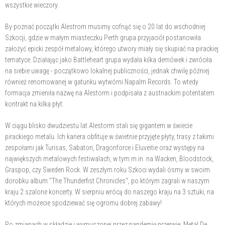
wszystkie wieczory.
By poznać początki Alestrom musimy cofnąć się o 20 lat do wschodniej
Szkocji, gdzie w małym miasteczku Perth grupa przyjaciół postanowiła
założyć epicki zespół metalowy, którego utwory miały się skupiać na pirackiej
tematyce. Działając jako Battleheart grupa wydała kilka demówek i zwróciła
na siebie uwagę - początkowo lokalnej publiczności, jednak chwilę później
również renomowanej w gatunku wytwórni Napalm Records. To wtedy
formacja zmieniła nazwę na Alestorm i podpisała z austriackim potentatem
kontrakt na kilka płyt.
W ciągu blisko dwudziestu lat Alestorm stali się gigantem w świecie
pirackiego metalu. Ich kariera obfituje w świetnie przyjęte płyty, trasy z takimi
zespołami jak Turisas, Sabaton, Dragonforce i Eluveitie oraz występy na
największych metalowych festiwalach, w tym m.in. na Wacken, Bloodstock,
Graspop, czy Sweden Rock. W zeszłym roku Szkoci wydali ósmy w swoim
dorobku album "The Thunderfist Chronicles", po którym zagrali w naszym
kraju 2 szalone koncerty. W sierpniu wrócą do naszego kraju na 3 sztuki, na
których możecie spodziewać się ogromu dobrej zabawy!
Po zmianach w składzie i wymuszonej przez pandemię przerwie, Metal De