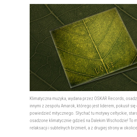
Klimatyczna muzyka, wydana przez OSKAR Records, osadzo
innymi z zespołu Amarok, którego jest liderem, pokusił si
powiedzieć mitycznego. Słychać tu motywy celtyckie, sta
osadzone klimatycznie gdzieś na Dalekim Wschodzie! To m
relaksacji i subtelnych brzmień, a z drugiej strony w okolice