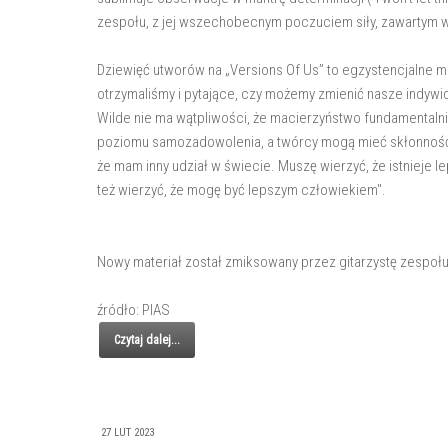
zespołu, z jej wszechobecnym poczuciem siły, zawartym 
Dziewięć utworów na „Versions Of Us” to egzystencjalne m
otrzymaliśmy i pytające, czy możemy zmienić nasze indywi
Wilde nie ma wątpliwości, że macierzyństwo fundamentaln
poziomu samozadowolenia, a twórcy mogą mieć skłonność 
że mam inny udział w świecie. Muszę wierzyć, że istnieje l
też wierzyć, że mogę być lepszym człowiekiem".
Nowy materiał został zmiksowany przez gitarzystę zespołu
źródło: PIAS
Czytaj dalej...
27 LUT 2023