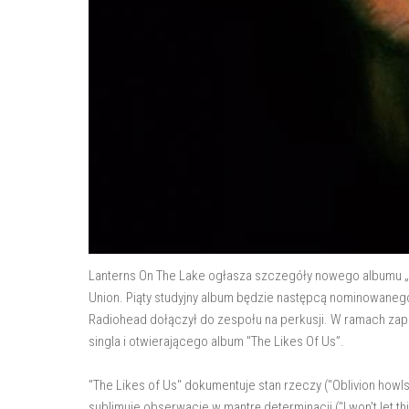
Lanterns On The Lake ogłasza szczegóły nowego albumu „V
Union. Piąty studyjny album będzie następcą nominowanego 
Radiohead dołączył do zespołu na perkusji. W ramach zap
singla i otwierającego album "The Likes Of Us”.
"The Likes of Us" dokumentuje stan rzeczy ("Oblivion howls
sublimuje obserwacje w mantrę determinacji ("I won't let thi