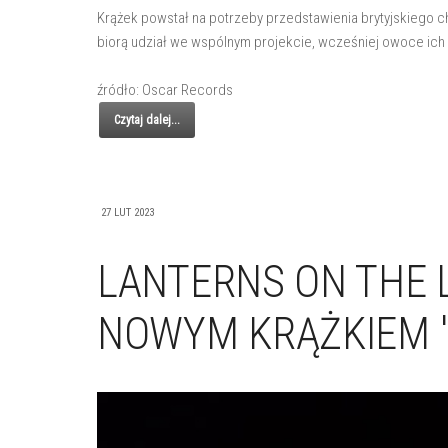
Krążek powstał na potrzeby przedstawienia brytyjskiego ch
biorą udział we wspólnym projekcie, wcześniej owoce ich
źródło: Oscar Records
Czytaj dalej...
27 LUT 2023
LANTERNS ON THE 
NOWYM KRĄŻKIEM "