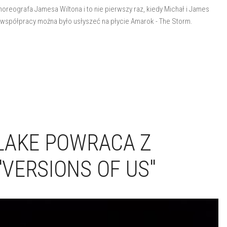
oreografa Jamesa Wiltona i to nie pierwszy raz, kiedy Michał i James
 współpracy można było usłyszeć na płycie Amarok - The Storm.
LAKE POWRACA Z
VERSIONS OF US"