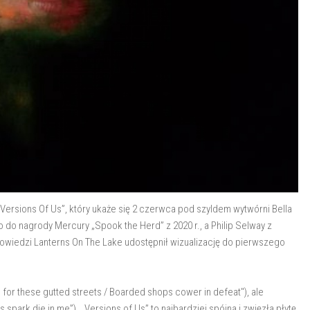
ersions Of Us”, który ukaże się 2 czerwca pod szyldem wytwórni Bella
do nagrody Mercury „Spook the Herd” z 2020 r., a Philip Selway z
owiedzi Lanterns On The Lake udostępnił wizualizację do pierwszego
 for these gutted streets / Boarded shops cower in defeat"), ale
s spark die in me”). „Versions of Us” to najbardziej spójna i zwięzła płytę