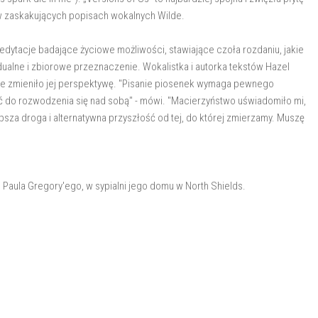
w zaskakujących popisach wokalnych Wilde.
edytacje badające życiowe możliwości, stawiające czoła rozdaniu, jakie
dualne i zbiorowe przeznaczenie. Wokalistka i autorka tekstów Hazel
ie zmieniło jej perspektywę. "Pisanie piosenek wymaga pewnego
do rozwodzenia się nad sobą" - mówi. "Macierzyństwo uświadomiło mi,
epsza droga i alternatywna przyszłość od tej, do której zmierzamy. Muszę
 Paula Gregory'ego, w sypialni jego domu w North Shields.