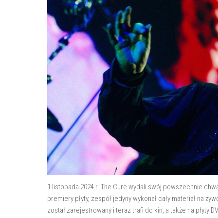
1 listopada 2024 r. The Cure wydali swój powszechnie ch
premiery płyty, zespół jedyny wykonał cały materiał na żyw
został zarejestrowany i teraz trafi do kin, a także na płyty DV