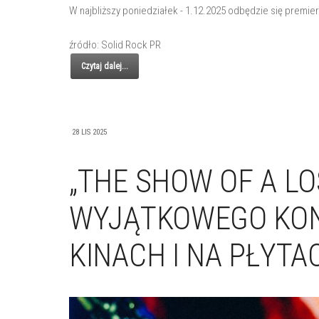
W najbliższy poniedziałek - 1.12.2025 odbędzie się premie
źródło: Solid Rock PR
Czytaj dalej...
28 LIS 2025
„THE SHOW OF A LO
WYJĄTKOWEGO KON
KINACH I NA PŁYTA