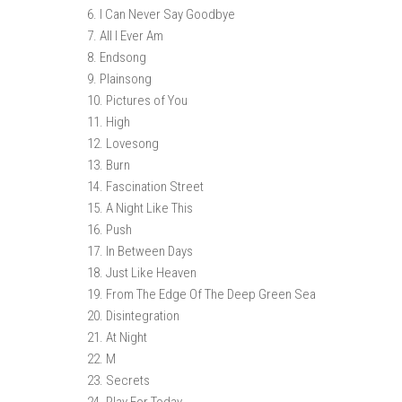
6. I Can Never Say Goodbye
7. All I Ever Am
8. Endsong
9. Plainsong
10. Pictures of You
11. High
12. Lovesong
13. Burn
14. Fascination Street
15. A Night Like This
16. Push
17. In Between Days
18. Just Like Heaven
19. From The Edge Of The Deep Green Sea
20. Disintegration
21. At Night
22. M
23. Secrets