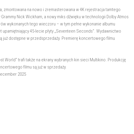
na, zmontowana na nowo i zremasterowana w 4K rejestracja tamtego
 Grammy Nick Wickham, a nowy miks dźwięku w technologii Dolby Atmos
worów wykonanych tego wieczoru – w tym pełne wykonanie albumu
et upamiętniający 45-lecie płyty „Seventeen Seconds”. Wydawnictwo
są już dostępne w przedsprzedaży. Premierę koncertowego filmu
t World” trafi także na ekrany wybranych kin sieci Multikino. Produkcję
oncertowego filmu są już w sprzedaży.
1 December 2025