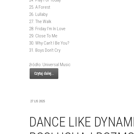
24. Play For Today
25. A Forest
26. Lullaby
27. The Walk
28. Friday I'm In Love
29. Close To Me
30. Why Can't I Be You?
31. Boys Don't Cry
źródło: Universal Music
Czytaj dalej...
27 LIS 2025
DANCE LIKE DYNAMI