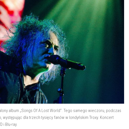
walony album „Songs Of A Lost World”. Tego samego wieczoru, podczas
o, występując dla trzech tysięcy fanów w londyńskim Troxy. Koncert
D i Blu-ray.