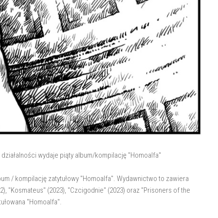
 działalności wydaje piąty album/kompilację "Homoalfa"
bum / kompilację zatytułowy "Homoalfa". Wydawnictwo to zawiera
2), "Kosmateus" (2023), "Czcigodnie" (2023) oraz "Prisoners of the
ytułowana "Homoalfa".