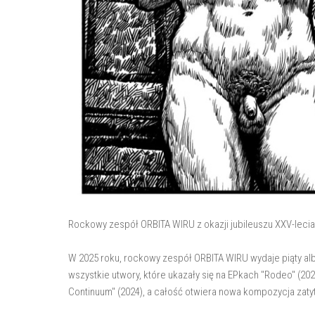
Rockowy zespół ORBITA WIRU z okazji jubileuszu XXV-lecia
W 2025 roku, rockowy zespół ORBITA WIRU wydaje piąty al
wszystkie utwory, które ukazały się na EPkach "Rodeo" (202
Continuum" (2024), a całość otwiera nowa kompozycja zat