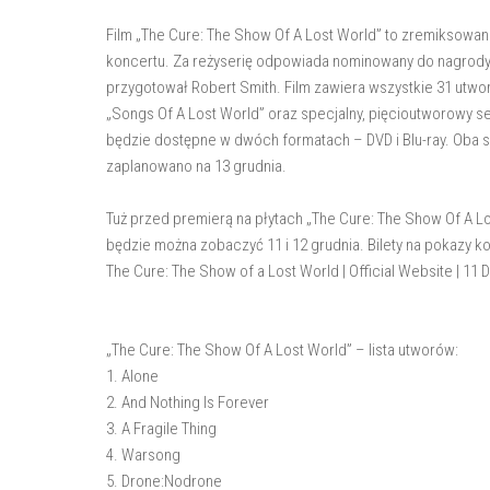
Film „The Cure: The Show Of A Lost World” to zremiksowa
koncertu. Za reżyserię odpowiada nominowany do nagrody
przygotował Robert Smith. Film zawiera wszystkie 31 ut
„Songs Of A Lost World” oraz specjalny, pięcioutworowy s
będzie dostępne w dwóch formatach – DVD i Blu-ray. Oba 
zaplanowano na 13 grudnia.
Tuż przed premierą na płytach „The Cure: The Show Of A Los
będzie można zobaczyć 11 i 12 grudnia. Bilety na pokazy k
The Cure: The Show of a Lost World | Official Website | 1
„The Cure: The Show Of A Lost World” – lista utworów:
1. Alone
2. And Nothing Is Forever
3. A Fragile Thing
4. Warsong
5. Drone:Nodrone