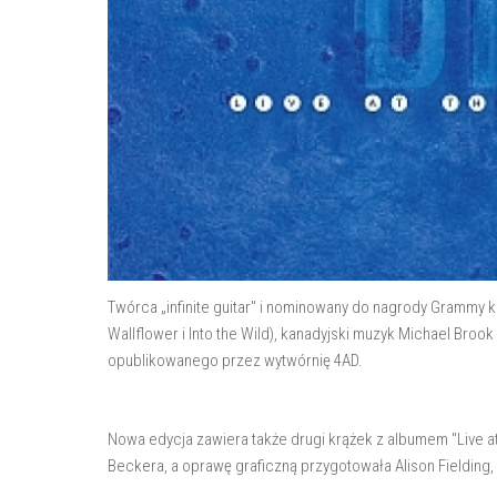
Twórca „infinite guitar" i nominowany do nagrody Grammy k
Wallflower i Into the Wild), kanadyjski muzyk Michael Bro
opublikowanego przez wytwórnię 4AD.
Nowa edycja zawiera także drugi krążek z albumem "Live 
Beckera, a oprawę graficzną przygotowała Alison Fielding, 