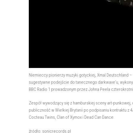
Niemieccy pionierzy muzyki gotyckiej, Xmal Deutschland – 
sugestywne podejście do tanecznego darkwave'u, wykonyw
BBC Radio 1 prowadzonym przez Johna Peela czterokrotni
Zespół wywodzący się z hamburskiej sceny art-punkowej, 
publiczność w Wielkiej Brytanii po podpisaniu kontraktu z 
Cocteau Twins, Clan of Xymox i Dead Can Dance.
źródło: sonicrecords.pl