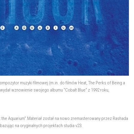
ompozytor muzyki filmowej (m.in. do filmów Heat, The Perks of Being a
ok wydał wznowienie swojego albumu "Cobalt Blue" z 1992 roku,
at the Aquarium".Materiał został na nowo zremasterowany przez Rashada
bazując na oryginalnych projektach studia v23.