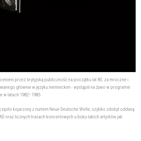
cenieni przez brytyjską publiczność na początku lat 80. za mroczne i
anego głównie w języku niemieckim - wystąpili na żywo w programie
e w latach 1982–1985.
często kojarzony z nurtem Neue Deutsche Welle, szybko zdobył oddaną
4AD oraz licznych trasach koncertowych u boku takich artystów jak