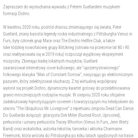
Zapraszam do wysłuchania wywiadu z Peterm Guellardem muzykiem
formacji Dichro.
W kwietniu 2020 roku, pośród chaosu zmieniającego się świata, Peter
Guellard, znany basista legendy rocka industrialnego z Pittsburgha Venus in
Furs, były członek grup Mace oraz The Electric Hellfire Club, a także
lider łódzkiej nowofalowej grupy Blitzkrieg (istniała na przełomie lat 80 i 90.
oraz reaktywowała się w 2019 roku) rozpoczął wyjątkowy eksperyment
muzyczny. Zbierając kadrę lokalnych muzyków, Guellard
zaaranżował internetowy cover kultowego, ale "uprzemysłowionego"
folkowego klasyka "Man of Constant Sorrow", nasycając go elektronicznym
pazurem, który zelektryzował słuchaczy. Z tej wirtualnej współpracy
wyłonił się projekt Dichro, dynamiczny kwartet gotowy do przedefiniowania
granic mroczniejszych rodzajów muzyki. W sierpniu 2020 roku oficjalnie
zadebiutowały hipnotyzującym coverem i towarzyszącym mu teledyskiem do
utworu "The Ubiquitous Mr. Lovegrove" z repertuaru zespołu Dead Can Dance.
Do Guellarda dołączyli: gitarzysta Dirk Miller (Rusted Root, Uprooted),
perkusista i uznany perkusista Tracey Whorton (Venus In Furs, Jenn Wertz
Band) oraz wokalistka, autorka tekstów, tancerka i aktorka Charmaine
Freemonk, która wróciła do Pittsburgha po kilku latach spędzonych na trasie