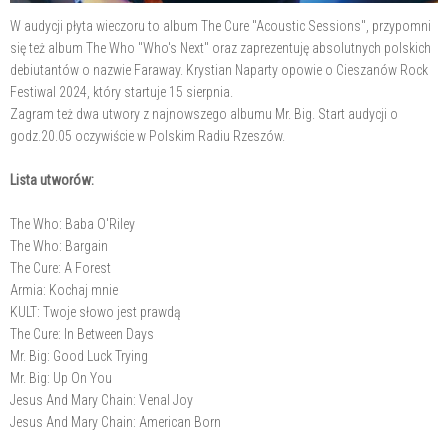
W audycji płyta wieczoru to album The Cure "Acoustic Sessions", przypomni
się też album The Who "Who's Next" oraz zaprezentuję absolutnych polskich
debiutantów o nazwie Faraway. Krystian Naparty opowie o Cieszanów Rock
Festiwal 2024, który startuje 15 sierpnia.
Zagram też dwa utwory z najnowszego albumu Mr. Big. Start audycji o
godz.20.05 oczywiście w Polskim Radiu Rzeszów.
Lista utworów:
The Who: Baba O'Riley
The Who: Bargain
The Cure: A Forest
Armia: Kochaj mnie
KULT: Twoje słowo jest prawdą
The Cure: In Between Days
Mr. Big: Good Luck Trying
Mr. Big: Up On You
Jesus And Mary Chain: Venal Joy
Jesus And Mary Chain: American Born