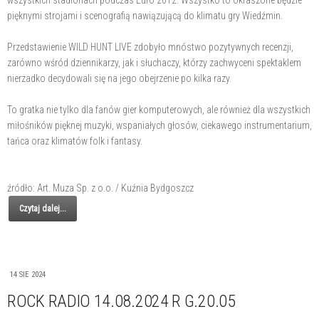
wszystkich stadionach podczas Euro 2012. Wszystko to okraszone będzie
pięknymi strojami i scenografią nawiązującą do klimatu gry Wiedźmin.
Przedstawienie WILD HUNT LIVE zdobyło mnóstwo pozytywnych recenzji,
zarówno wśród dziennikarzy, jak i słuchaczy, którzy zachwyceni spektaklem
nierzadko decydowali się na jego obejrzenie po kilka razy.
To gratka nie tylko dla fanów gier komputerowych, ale również dla wszystkich
miłośników pięknej muzyki, wspaniałych głosów, ciekawego instrumentarium,
tańca oraz klimatów folk i fantasy.
źródło: Art. Muza Sp. z o.o. / Kuźnia Bydgoszcz
Czytaj dalej...
14 SIE 2024
ROCK RADIO 14.08.2024 R G.20.05