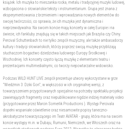
książek. Ich muzyka to mieszanka rocka, metalu i tradycyjnej muzyki ludowej,
wzbogacona o słowiańskie teksty i instrumentarium. Grupa jest znana z
eksperymentowania z brzmieniem i wprowadzania nowych elementów do
swojej twórczości, co sprawia, że ich muzyka jest dynamiczna i
nieprzewidywalna. Na swoim koncie mają koncerty w całej Europie i na
świecie, ich fankluby znajdują się w takich miejscach jak Brazylia czy Chiny.
Percival Schuttenbach to nie tylko zespół muzyczny, ale także ambasadorzy
kultury i tradycji słowiańskich, którzy poprzez swoją muzykę przybliżają
słuchaczom bogactwo dziedzictwa ludowego Europy Środkowej i
Wschodniej. Ich koncerty często łączą muzykę z elementami teatru i
prezentacjami multimedialnymi, co tworzy niepowtarzalne widowisko.
Podczas WILD HUNT LIVE zespół prezentuje utwory wykorzystane w grze
"Wiedźmin 3: Dziki Gon", w większości w ich oryginalnej wersji, z
towarzyszeniem przygotowanych specjalnie na potrzeby spektaklu projekcji
zawierających fragmenty oraz niepublikowane nigdzie indziej materiały video
(przygotowane przez Marcin Somerlik Productions ). Występ Percivala
dopełni wspaniałe oświetlenie oraz niesamowite popisy taneczno-
akrobatyczne towarzyszącego im Teatr AVATAR - grupy, która ma na swoim
koncie występy m.in. w Dubaju, Rumunii, Niemczech, we Włoszech oraz na