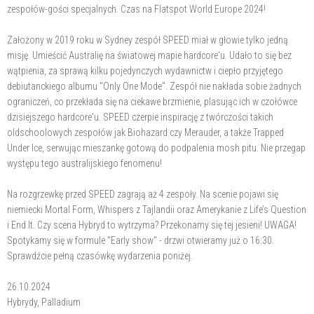
zespołów-gości specjalnych. Czas na Flatspot World Europe 2024!
Założony w 2019 roku w Sydney zespół SPEED miał w głowie tylko jedną
misję. Umieścić Australię na światowej mapie hardcore'u. Udało to się bez
wątpienia, za sprawą kilku pojedynczych wydawnictw i ciepło przyjętego
debiutanckiego albumu "Only One Mode". Zespół nie nakłada sobie żadnych
ograniczeń, co przekłada się na ciekawe brzmienie, plasując ich w czołówce
dzisiejszego hardcore'u. SPEED czerpie inspirację z twórczości takich
oldschoolowych zespołów jak Biohazard czy Merauder, a także Trapped
Under Ice, serwując mieszankę gotową do podpalenia mosh pitu. Nie przegap
występu tego australijskiego fenomenu!
Na rozgrzewkę przed SPEED zagrają aż 4 zespoły. Na scenie pojawi się
niemiecki Mortal Form, Whispers z Tajlandii oraz Amerykanie z Life’s Question
i End It. Czy scena Hybryd to wytrzyma? Przekonamy się tej jesieni! UWAGA!
Spotykamy się w formule "Early show" - drzwi otwieramy już o 16:30.
Sprawdźcie pełną czasówkę wydarzenia poniżej.
26.10.2024
Hybrydy, Palladium