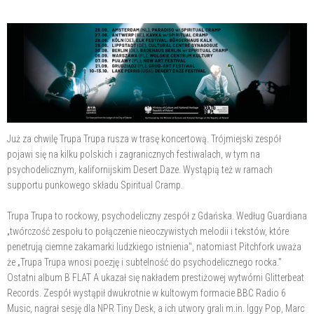
Już za chwilę Trupa Trupa rusza w trasę koncertową. Trójmiejski zespół
pojawi się na kilku polskich i zagranicznych festiwalach, w tym na
psychodelicznym, kalifornijskim Desert Daze. Wystąpią też w ramach
supportu punkowego składu Spiritual Cramp.
Trupa Trupa to rockowy, psychodeliczny zespół z Gdańska. Według Guardiana
„twórczość zespołu to połączenie nieoczywistych melodii i tekstów, które
penetrują ciemne zakamarki ludzkiego istnienia", natomiast Pitchfork uważa
że „Trupa Trupa wnosi poezję i subtelność do psychodelicznego rocka."
Ostatni album B FLAT A ukazał się nakładem prestiżowej wytwórni Glitterbeat
Records. Zespół wystąpił dwukrotnie w kultowym formacie BBC Radio 6
Music, nagrał sesję dla NPR Tiny Desk, a ich utwory grali m.in. Iggy Pop, Marc