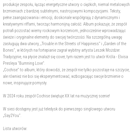
produkcje zespołu, łącząc energetyczne utwory o ciężkich, niemal metalowych
brzmieniach z bardziej subtelnymi, nastrojowymi kompozycjami. Teksty,
pełne zaangażowania i emocji, doskonale współgrają z dynamicznymi i
kreatywnymi riffami, tworząc harmonijną całość. Album pokazuje, że zespół
potrafi pozostać wierny rockowym korzeniom, jednocześnie wprowadzając
świeże i oryginalne elementy do swojej twórczości. Na szczególną uwagę
zasługują dwa utwory, „Trouble in the Streets of Happiness" i „Garden of the
Bones", w których na fortepianie zagrał wybitny artysta Leszek Możdżer.
Tradycyjnie, na płycie znalazł się cover, tym razem jest to utwór Króla - Elvisa
Presleya "Burnning Love".
„Cochise" to album, który dowodzi, że zespół nie tylko pozostaje na szczycie,
ale również nie boi się eksperymentować, wzbogacając swoje brzmienie o
nowe, inspirujące pomysły.
W 2024 roku zespół Cochise świętuje XX lat na muzycznej scenie!
W sieci dostępny jest już teledysk do pierwszego singlowego utworu
„Say2You".
Lista utworów: