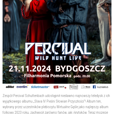
Zespół Percival Schuttenbach udostępnił niedawno najnowszy teledysk z ich
wyjątkowego albumu „Slava IV Pieśni Słowian Przyszłości”! Album ten,
wybrany przez uczestników plebiscytu Wirtualne Gęśle jako najlepszy album
folkowy 2023 roku, zachwycił zarówno fanów, jak i krytyków. Teraz możecie