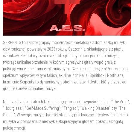
SERPENTS to zespół grający modern/post-metalcore z domieszką muzyki
elektronicznej, powstały w 2023 roku w Szczecinie, składający się z pięciu
członków. Zespół wyróżnia się profesjonalnym podejściem do muzyki,
tworząc unikalne brzmienie, w którym agresywne gitary współgrają z
pulsującymi elementami elektronicznymi. Czerpie inspirację z różnorodnego
spektrum wpływów, w tym takich jak Nine Inch Nails, Spiritbox i Northlane,
brzmienie Serpents to dynamiczny gobelin warstw i tekstur, który przesuwa
granice konwencjonalnej muzyki.
Na przestrzeni ostatnich kilku miesięcy formacja wypuściła single "The Void",
"Hourglass", "Self-Made Suffering", "Tangled", "Walking Disaster" czy "The
Signal". W swojej muzyce kwartet stara się przekraczać artystyczne granice a
muzyka w połączeniu z niezwykle ekspresyjnym głosem pokazuje bogatą
paletę emocji.