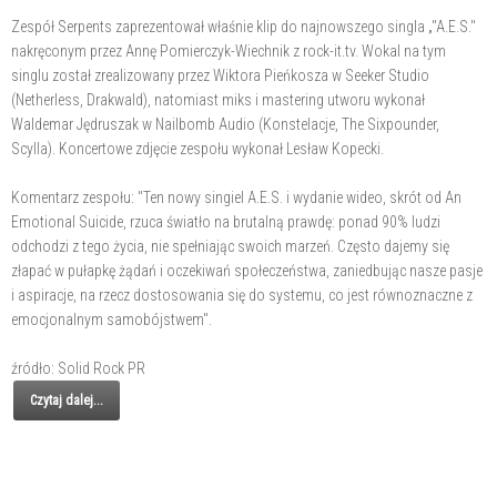
Zespół Serpents zaprezentował właśnie klip do najnowszego singla „"A.E.S."
nakręconym przez Annę Pomierczyk-Wiechnik z rock-it.tv. Wokal na tym
singlu został zrealizowany przez Wiktora Pieńkosza w Seeker Studio
(Netherless, Drakwald), natomiast miks i mastering utworu wykonał
Waldemar Jędruszak w Nailbomb Audio (Konstelacje, The Sixpounder,
Scylla). Koncertowe zdjęcie zespołu wykonał Lesław Kopecki.
Komentarz zespołu: "Ten nowy singiel A.E.S. i wydanie wideo, skrót od An
Emotional Suicide, rzuca światło na brutalną prawdę: ponad 90% ludzi
odchodzi z tego życia, nie spełniając swoich marzeń. Często dajemy się
złapać w pułapkę żądań i oczekiwań społeczeństwa, zaniedbując nasze pasje
i aspiracje, na rzecz dostosowania się do systemu, co jest równoznaczne z
emocjonalnym samobójstwem".
źródło: Solid Rock PR
Czytaj dalej...