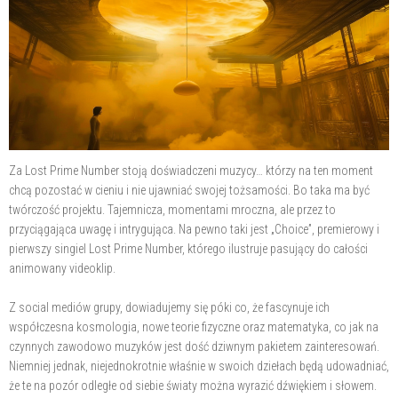
Za Lost Prime Number stoją doświadczeni muzycy… którzy na ten moment
chcą pozostać w cieniu i nie ujawniać swojej tożsamości. Bo taka ma być
twórczość projektu. Tajemnicza, momentami mroczna, ale przez to
przyciągająca uwagę i intrygująca. Na pewno taki jest „Choice”, premierowy i
pierwszy singiel Lost Prime Number, którego ilustruje pasujący do całości
animowany videoklip.
Z social mediów grupy, dowiadujemy się póki co, że fascynuje ich
współczesna kosmologia, nowe teorie fizyczne oraz matematyka, co jak na
czynnych zawodowo muzyków jest dość dziwnym pakietem zainteresowań.
Niemniej jednak, niejednokrotnie właśnie w swoich dziełach będą udowadniać,
że te na pozór odległe od siebie światy można wyrazić dźwiękiem i słowem.