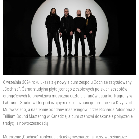
6 września 2024 roku ukaże się nowy album zespołu Cochise zatytułowany
„Cochise". Ósma studyjna płyta jednego z czołowych polskich zespołów
grunge'owych to prawdziwa muzyczna uczta dla fanów gatunku. Nagrany w
LaGrunge Studio w Orli pod czujnym okiem uznanego producenta Krzysztofa
Murawskiego, a następnie poddany masteringowi przez Richarda Addisona z
Trillium Sound Mastering w Kanadzie, album stanowi doskonałe połączenie
tradycji z nowoczesnością.
Muzycznie „Cochise" kontynuuje ścieżkę wyznaczoną przez wcześniejsze