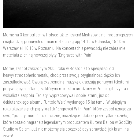
Morne na 3 koncertach w Polsce już tej jesieni! Mistrzowie najmroczniejszych
i najbardziej ponurych odmian metalu zagrają 14.10 w Gdańsku, 15.10 w
Warszawie i 16.10 w Poznaniu. Na koncertach z pewnością nie zabraknie
materiału z ich najnowszej płyty "Engraved with Pain".
Morne, zespół założony w 2005 roku w Bostonie to specjaliści od
heavy/atmospheric metalu, choć przez swoją oryginalność ciężko ich
zaszufladkować. Swoją ekstremalną muzykę okraszają ponurymi tekstami i
porywającymi riffami, za którymi m.in. stoi urodzony w Polsce gitarzysta i
wokalista zespołu. Ten styl wypracowywali sobie latami, już od
debiutanckiego albumu "Untold Wait" wydanego 15 lat temu. W ubiegłym
roku ukazał się ich piąty krążek "Engraved With Pain", który zespół uznaje za
swój "ponury triumf". To mroczne, miażdżące i dobrze przemyślane dzieło,
które zostało nagrane z legendarnym producentem Kurtem Ballou w GodCity
Studio w Salem. Już nie możemy się doczekać aby sprawdzić, jak brzmi na
żywo!