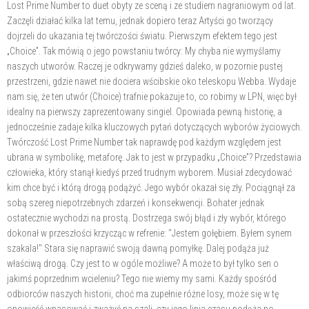
Lost Prime Number to duet obyty ze sceną i ze studiem nagraniowym od lat.
Zaczęli działać kilka lat temu, jednak dopiero teraz Artyści go tworzący
dojrzeli do ukazania tej twórczości światu. Pierwszym efektem tego jest
„Choice”. Tak mówią o jego powstaniu twórcy: My chyba nie wymyślamy
naszych utworów. Raczej je odkrywamy gdzieś daleko, w pozornie pustej
przestrzeni, gdzie nawet nie dociera wścibskie oko teleskopu Webba. Wydaje
nam się, że ten utwór (Choice) trafnie pokazuje to, co robimy w LPN, więc był
idealny na pierwszy zaprezentowany singiel. Opowiada pewną historię, a
jednocześnie zadaje kilka kluczowych pytań dotyczących wyborów życiowych.
Twórczość Lost Prime Number tak naprawdę pod każdym względem jest
ubrana w symbolikę, metaforę. Jak to jest w przypadku „Choice”? Przedstawia
człowieka, który stanął kiedyś przed trudnym wyborem. Musiał zdecydować
kim chce być i którą drogą podążyć. Jego wybór okazał się zły. Pociągnął za
sobą szereg niepotrzebnych zdarzeń i konsekwencji. Bohater jednak
ostatecznie wychodzi na prostą. Dostrzega swój błąd i zły wybór, którego
dokonał w przeszłości krzycząc w refrenie: "Jestem gołębiem. Byłem synem
szakala!" Stara się naprawić swoją dawną pomyłkę. Dalej podąża już
właściwą drogą. Czy jest to w ogóle możliwe? A może to był tylko sen o
jakimś poprzednim wcieleniu? Tego nie wiemy my sami. Każdy spośród
odbiorców naszych historii, choć ma zupełnie różne losy, może się w tę
opowieść wpasować i zważyć na szali, czy jego linia czasu podąża po