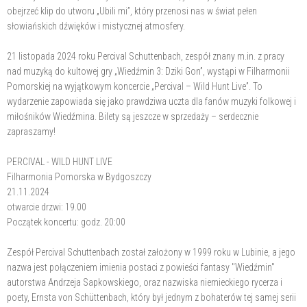
obejrzeć klip do utworu „Ubili mi”, który przenosi nas w świat pełen
słowiańskich dźwięków i mistycznej atmosfery.
21 listopada 2024 roku Percival Schuttenbach, zespół znany m.in. z pracy
nad muzyką do kultowej gry „Wiedźmin 3: Dziki Gon”, wystąpi w Filharmonii
Pomorskiej na wyjątkowym koncercie „Percival – Wild Hunt Live”. To
wydarzenie zapowiada się jako prawdziwa uczta dla fanów muzyki folkowej i
miłośników Wiedźmina. Bilety są jeszcze w sprzedaży – serdecznie
zapraszamy!
PERCIVAL - WILD HUNT LIVE
Filharmonia Pomorska w Bydgoszczy
21.11.2024
otwarcie drzwi: 19.00
Początek koncertu: godz. 20:00
Zespół Percival Schuttenbach został założony w 1999 roku w Lubinie, a jego
nazwa jest połączeniem imienia postaci z powieści fantasy "Wiedźmin"
autorstwa Andrzeja Sapkowskiego, oraz nazwiska niemieckiego rycerza i
poety, Ernsta von Schüttenbach, który był jednym z bohaterów tej samej serii