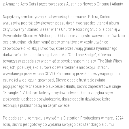
z Amazing Acro Cats i przeprowadzce z Austin do Nowego Orleanu i Atlanty.
Napędzany symbiotyczną kreatywnością Charmaine i Petera, Dichro
wyruszył w podróż dźwiękowych poszukiwań, tworząc debiutancki album
zatytułowany "Stained Glass" w The Church Recording Studio, a później w
Psychotribe Studio w Pittsburghu. Od zdalnie zarejestrowanych demówek po
sesje studyjne, ich duch współpracy tchnął życie w każdy utwór, co
zaowocowało kolekcją utworów, które przesuwają granice hymnicznego
darkwave'u. Debiutancki singiel zespołu, "One Lane Bridge", któremu
towarzyszy zapadający w pamięć teledysk przypominający "The Blair Witch
Project", posłużył jako surowe odzwierciedlenie niepokoju i strachu
wywołanego przez wirusa COVID. Za pomocą przesłania wzywającego do
czujności w obliczu niepewności, Dichro oddaje frustracje świata
pogrążonego w chaosie. Po sukcesie debiutu, Dichro zaprezentował singel
"Strangled". Z każdym kolejnym wydawnictwem Dichro zagłębia się w
złożoność ludzkiego doświadczenia, tkając gobelin dźwięków, które
rezonują z publicznością na całym świecie.
Po podpisaniu kontraktu z wytwórnią Distortion Productions w marcu 2024
roku, Dichro jest gotowy do wydania swojego debiutanckiego albumu