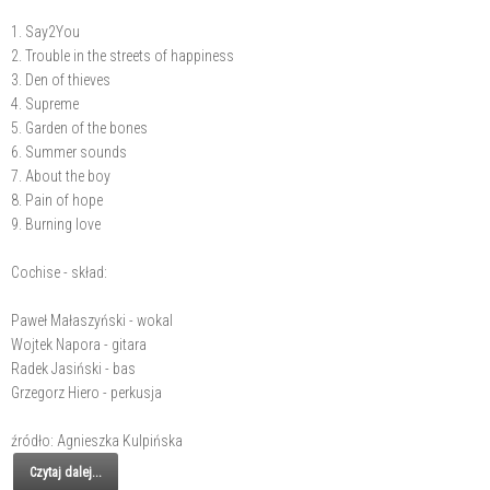
1. Say2You
2. Trouble in the streets of happiness
3. Den of thieves
4. Supreme
5. Garden of the bones
6. Summer sounds
7. About the boy
8. Pain of hope
9. Burning love
Cochise - skład:
Paweł Małaszyński - wokal
Wojtek Napora - gitara
Radek Jasiński - bas
Grzegorz Hiero - perkusja
źródło: Agnieszka Kulpińska
Czytaj dalej...