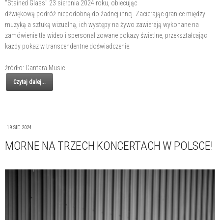
"Stained Glass" 23 sierpnia 2024 roku, obiecując
dźwiękową podróż niepodobną do żadnej innej. Zacierając granice między
muzyką a sztuką wizualną, ich występy na żywo zawierają wykonane na
zamówienie tła wideo i spersonalizowane pokazy świetlne, przekształcając
każdy pokaz w transcendentne doświadczenie.
źródło: Cantara Music
Czytaj dalej...
19 SIE 2024
MORNE NA TRZECH KONCERTACH W POLSCE!