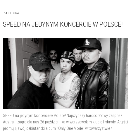
14 SIE 2024
SPEED NA JEDYNYM KONCERCIE W POLSCE!
SPEED na jedynym koncercie w Polsce! Najszybszy hardcore'owy zespół z
Australii zagra dla nas 26 października w warszawskim klubie Hybrydy. Artyści
promują swój debiutancki album "Only One Mode" w towarzystwie 4