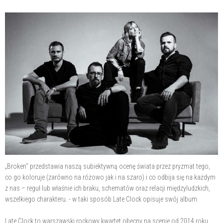
„Broken" przedstawia naszą subiektywną ocenę świata przez pryzmat tego,
co go koloruje (zarówno na różowo jak i na szaro) i co odbija się na każdym
z nas – reguł lub właśnie ich braku, schematów oraz relacji międzyludzkich,
wszelkiego charakteru. - w taki sposób Late Clock opisuje swój album.
Late Clock to warszawski rockowy kwartet obecny na scenie od 2014 roku.