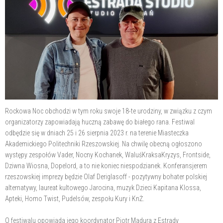
Rockowa Noc obchodzi w tym roku swoje 18-te urodziny, w związku z czym
organizatorzy zapowiadają huczną zabawę do białego rana. Festiwal
odbędzie się w dniach 25 i 26 sierpnia 2023 r. na terenie Miasteczka
Akademickiego Politechniki Rzeszowskiej. Na chwilę obecną ogłoszono
występy zespołów Vader, Nocny Kochanek, WaluśKraksaKryzys, Frontside,
Dziwna Wiosna, Dopelord, a to nie koniec niespodzianek. Konferansjerem
rzeszowskiej imprezy będzie Olaf Deriglasoff - pozytywny bohater polskiej
alternatywy, laureat kultowego Jarocina, muzyk Dzieci Kapitana Klossa,
Apteki, Homo Twist, Pudelsów, zespołu Kury i KnŻ.
O festiwalu opowiada jego koordynator Piotr Madura z Estrady