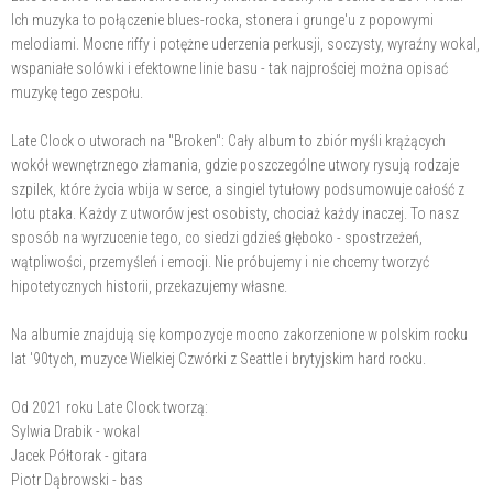
Ich muzyka to połączenie blues-rocka, stonera i grunge'u z popowymi
melodiami. Mocne riffy i potężne uderzenia perkusji, soczysty, wyraźny wokal,
wspaniałe solówki i efektowne linie basu - tak najprościej można opisać
muzykę tego zespołu.
Late Clock o utworach na "Broken": Cały album to zbiór myśli krążących
wokół wewnętrznego złamania, gdzie poszczególne utwory rysują rodzaje
szpilek, które życia wbija w serce, a singiel tytułowy podsumowuje całość z
lotu ptaka. Każdy z utworów jest osobisty, chociaż każdy inaczej. To nasz
sposób na wyrzucenie tego, co siedzi gdzieś głęboko - spostrzeżeń,
wątpliwości, przemyśleń i emocji. Nie próbujemy i nie chcemy tworzyć
hipotetycznych historii, przekazujemy własne.
Na albumie znajdują się kompozycje mocno zakorzenione w polskim rocku
lat '90tych, muzyce Wielkiej Czwórki z Seattle i brytyjskim hard rocku.
Od 2021 roku Late Clock tworzą:
Sylwia Drabik - wokal
Jacek Półtorak - gitara
Piotr Dąbrowski - bas