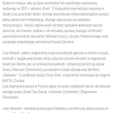
Będzie to okazja, aby na żywo posłuchać ich wspólnego wykonania,
wydanego w 2021 r. albumu „Burn”. Z muzycznej improwizacji nagranej w
studiu Lisy powstało dzieło, którego koncertowe odtworzenie będzie świeżą i
pełną zaskoczeń interpretacją. Występ zapowiada się niezwykle
emocjonująco. Artyści zaplanowali nie tylko specjalne aranżacje swoich
utworów, ale również zadbali o ich wizualną oprawę, bazując na filmach
autorstwa polskich reżyserów: Michała Sosny i Jacoba Chelkowskiego oraz
uznanego angielskiego animatora Davida Danielsa.
Lisa Gerrard - jeden z najbardziej rozpoznawalnych głosów w historii muzyki,
kontralt o wyjątkowej barwie, który usłyszeć można nie tylko w nagraniach
Dead Can Dance, ale i w solowych projektach. Uznanie przyniósł jej udział
(wraz z Hansem Zimmerem) w powstaniu ścieżki dźwiękowej dla filmu
„Gladiator”. Soundtrack zdobył Złoty Glob, otrzymał też nominacje do nagród
BAFTA i Oscara.
Lisa chętnie koncertuje w Polsce, gdzie ma wielu oddanych fanów, dla których
występowała z Dead Can Dance, z Hansem Zimmerem i Zbigniewem
Preisnerem.
Jules Maxwell - irlandzki kompozytor teatralny oraz filmowy, klawiszowiec w