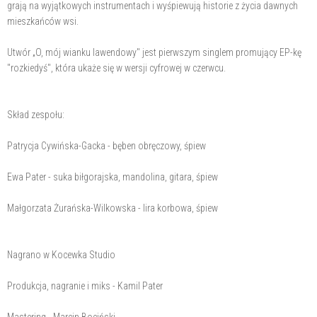
grają na wyjątkowych instrumentach i wyśpiewują historie z życia dawnych
mieszkańców wsi.
Utwór „O, mój wianku lawendowy" jest pierwszym singlem promujący EP-kę
"rozkiedyś", która ukaże się w wersji cyfrowej w czerwcu.
Skład zespołu:
Patrycja Cywińska-Gacka - bęben obręczowy, śpiew
Ewa Pater - suka biłgorajska, mandolina, gitara, śpiew
Małgorzata Żurańska-Wilkowska - lira korbowa, śpiew
Nagrano w Kocewka Studio
Produkcja, nagranie i miks - Kamil Pater