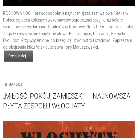
ROCKOWA NOC – prawdopodobnie najhuczniejsza, festiwalowa 18-tka w
Polsce ogłosiła kolejnych wykonawców tegorocznej edycji oraz before
sierpniowego wydarzenia. Studniówkę Rockowej Nocy też mamy już za sobą.
Zagrały rzeszowskie kapele metalowe: Halucenogen, Deceaded, Hermetic
Evolution. Przy wypełnionej po brzegi sali było ostro i czadowo. Zapraszam
do obejrzenia kilku fotek autorstwa Ilony Matuszewskiej.
Czytaj dalej...
20 MAJ 2023
„MIŁOŚĆ, POKÓJ, ZAMIESZKI” – NAJNOWSZA
PŁYTA ZESPOŁU WŁOCHATY