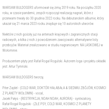
WARSAW BULDOGERS uformował się zimą 2019 roku. Na początku 2020
roku, w czasie pandemii, zespół rozpoczął realizację nagrań, które z
przerwami trwały do 30 grudnia 2022 rocku. Na debiutanckim albumie, który
ukazał się 21 marca 2023 rocku znajduje się 10 autorskich utworów.
Niektóre z nich gościły już na antenach krajowych i zagranicznych stacji
radiowych, a kilka z nich z powodzeniem zawojowało alternatywne listy
przebojów. Materiał zrealizowano w studiu nagraniowym: NA LASKOWEJ w
Wołominie.
Producentem płyty jest Rafał Rogal Rogulski. Autorem loga i projektu okładki
jest: Artur Tymński.
WARSAW BULDOGERS tworzą:
Piter Zajdel - (COLD WAR, DOKTÓR HAŁABAŁA & SIEDMIU ZBÓJÓW, KOSMICI
Z PLANETY WOŁOMIN) - vocal,
Jacek Pałys - (RESTRYKCJA, NOAH NOAH, AURORA) - syntezatory,
Rafał Rogal Rogulski - (ZŁE PSY, COLD WAR, KOSMICI Z PLANETY