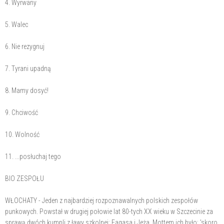
4. Wyrwany
5. Walec
6. Nie rezygnuj
7. Tyrani upadną
8. Mamy dosyć!
9. Chciwość
10. Wolność
11. ...posłuchaj tego
BIO ZESPOŁU
WŁOCHATY - Jeden z najbardziej rozpoznawalnych polskich zespołów
punkowych. Powstał w drugiej połowie lat 80-tych XX wieku w Szczecinie za
sprawą dwóch kumpli z ławy szkolnej: Fagasa i Jeża. Mottem ich było: 'skoro