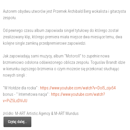
Autorem obydwu utworów jest Przemek Archibald Berg wokalista i gitarzysta
zespołu.
Od pewnego czasu album zapowiada singiel tytułowy do którego został
zrealizowany klip, którego premiera miała miejsce dwa miesiące temu, dwa
kolejne single zamkną przedpremierowe zapowiedzi.
Jak zapowiadają sami muzycy, album "Motoroll" to zupełnie nowa
brzmieniowo odsłona odświeżonego oblicza zespołu. Toguslav Brandt idzie
w kierunku cięższego brzmienia o czym możecie się przekonać słuchając
nowych singli :
"W Hołdzie dla rocka" :
https://www.youtube.com/watch?v=Dol5_cijv54
bonus - " Internetowa nacja" :
https://www.youtube.com/watch?
v=PiZ5LcDViJU
źródło: M-ART Artistic Agency & M-ART Mundus
Czytaj dalej...