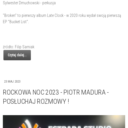
Sylwester Dmuchowski - perkusja
"Broken" to pierwszy album Late Clock - w 2020 roku wydał swoją pierwszą
EP "Bucket List".
źródło: Filip Sarniak
Czytaj dalej...
23 MAJ 2023
ROCKOWA NOC 2023 - PIOTR MADURA -
POSŁUCHAJ ROZMOWY !