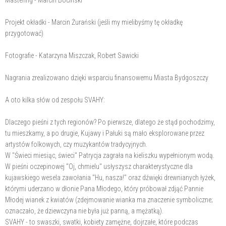
Mastering - Marcin Bociński
Projekt okładki - Marcin Żurański (jeśli my mielibyśmy tę okładkę
przygotować)
Fotografie - Katarzyna Miszczak, Robert Sawicki
Nagrania zrealizowano dzięki wsparciu finansowemu Miasta Bydgoszczy
A oto kilka słów od zespołu SVAHY:
Dlaczego pieśni z tych regionów? Po pierwsze, dlatego że stąd pochodzimy,
tu mieszkamy, a po drugie, Kujawy i Pałuki są mało eksplorowane przez
artystów folkowych, czy muzykantów tradycyjnych.
W "Świeci miesiąc, świeci" Patrycja zagrała na kieliszku wypełnionym wodą.
W pieśni oczepinowej "Oj, chmielu" usłyszysz charakterystyczne dla
kujawskiego wesela zawołania "Hu, nasza!" oraz dźwięki drewnianych łyżek,
którymi uderzano w dłonie Pana Młodego, który próbował zdjąć Pannie
Młodej wianek z kwiatów (zdejmowanie wianka ma znaczenie symboliczne;
oznaczało, że dziewczyna nie była już panną, a mężatką).
SVAHY - to swaszki, swatki, kobiety zamężne, dojrzałe, które podczas