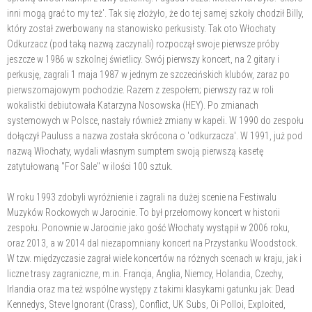
inni mogą grać to my też'. Tak się złożyło, że do tej samej szkoły chodził Billy,
który został zwerbowany na stanowisko perkusisty. Tak oto Włochaty
Odkurzacz (pod taką nazwą zaczynali) rozpoczął swoje pierwsze próby
jeszcze w 1986 w szkolnej świetlicy. Swój pierwszy koncert, na 2 gitary i
perkusję, zagrali 1 maja 1987 w jednym ze szczecińskich klubów, zaraz po
pierwszomajowym pochodzie. Razem z zespołem; pierwszy raz w roli
wokalistki debiutowała Katarzyna Nosowska (HEY). Po zmianach
systemowych w Polsce, nastały również zmiany w kapeli. W 1990 do zespołu
dołączył Pauluss a nazwa została skrócona o 'odkurzacza'. W 1991, już pod
nazwą Włochaty, wydali własnym sumptem swoją pierwszą kasetę
zatytułowaną "For Sale" w ilości 100 sztuk.
W roku 1993 zdobyli wyróżnienie i zagrali na dużej scenie na Festiwalu
Muzyków Rockowych w Jarocinie. To był przełomowy koncert w historii
zespołu. Ponownie w Jarocinie jako gość Włochaty wystąpił w 2006 roku,
oraz 2013, a w 2014 dal niezapomniany koncert na Przystanku Woodstock.
W tzw. międzyczasie zagrał wiele koncertów na różnych scenach w kraju, jak i
liczne trasy zagraniczne, m.in. Francja, Anglia, Niemcy, Holandia, Czechy,
Irlandia oraz ma też wspólne występy z takimi klasykami gatunku jak: Dead
Kennedys, Steve Ignorant (Crass), Conflict, UK Subs, Oi Polloi, Exploited,