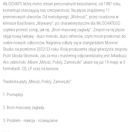
WŁOCHATY, który mimo zmian personalnych bezustannie, od 1987 roku,
komentuje otaczającą nas rzeczywistość. Na płycie znajdziemy 11
premierowych utworów. Od melodyjnego „Wolność", przez osadzony w
klimacie Bad Brains „Wyrwany", po charakterystyczne dla WŁOCHATEGO
szybkie protest songi, jak np. „Broń masowej zagłady". Zespół na tej płycie
objął nową taktykę - dużo melodii, dużo refrenów, czym może przekonać do
siebie nowych odbiorców. Nagrania odbyły się w stargardzkim Monroe
Studio na przełomie 2022/23 roku. Rolę producenta objął gitarzysta zespołu
Piotr Skoda Skotnicki, zaś za mix i mastering odpowiedzialny jest Arkadiusz
Aro Jabłoński. Album „Miłość, Pokój, Zamieszki" ukaże się już 19 maja, w 3
formatach: CD, LP oraz na kasecie.
Tracklista płyty „Miłość, Pokój, Zamieszki":
1. Pomiędzy
2. Broń masowej zagłady
3. Problem - reakcja - rozwiązanie