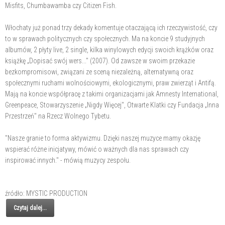
Misfits, Chumbawamba czy Citizen Fish.
Włochaty już ponad trzy dekady komentuje otaczającą ich rzeczywistość, czy
to w sprawach politycznych czy społecznych. Ma na koncie 9 studyjnych
albumów, 2 płyty live, 2 single, kilka winylowych edycji swoich krążków oraz
książkę „Dopisać swój wers..." (2007). Od zawsze w swoim przekazie
bezkompromisowi, związani ze sceną niezależną, alternatywną oraz
społecznymi ruchami wolnościowymi, ekologicznymi, praw zwierząt i Antifą.
Mają na koncie współpracę z takimi organizacjami jak Amnesty International,
Greenpeace, Stowarzyszenie „Nigdy Więcej", Otwarte Klatki czy Fundacja „Inna
Przestrzeń" na Rzecz Wolnego Tybetu.
"Nasze granie to forma aktywizmu. Dzięki naszej muzyce mamy okazję
wspierać różne inicjatywy, mówić o ważnych dla nas sprawach czy
inspirować innych." - mówią muzycy zespołu.
źródło: MYSTIC PRODUCTION
Czytaj dalej...