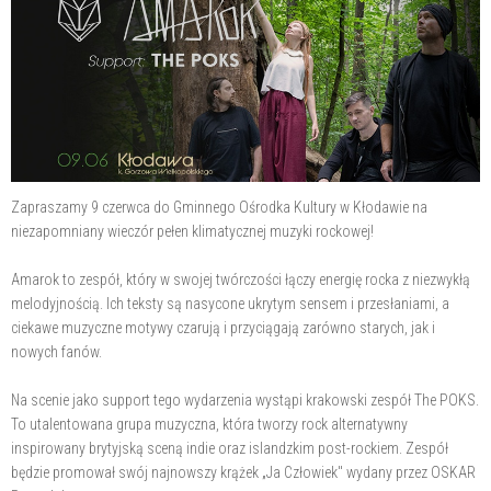
Zapraszamy 9 czerwca do Gminnego Ośrodka Kultury w Kłodawie na
niezapomniany wieczór pełen klimatycznej muzyki rockowej!
Amarok to zespół, który w swojej twórczości łączy energię rocka z niezwykłą
melodyjnością. Ich teksty są nasycone ukrytym sensem i przesłaniami, a
ciekawe muzyczne motywy czarują i przyciągają zarówno starych, jak i
nowych fanów.
Na scenie jako support tego wydarzenia wystąpi krakowski zespół The POKS.
To utalentowana grupa muzyczna, która tworzy rock alternatywny
inspirowany brytyjską sceną indie oraz islandzkim post-rockiem. Zespół
będzie promował swój najnowszy krążek „Ja Człowiek" wydany przez OSKAR