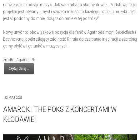
na wszystkie rodzaje muzyki. Jak sam artysta skomentował: „Podstawą tego
projektu jest otwarty umysł i szczera miłość do każdego rodzaju muzyki. Jeśli
jesteś podobny do mnie, dołącz do mnie w tej podróży!”
Nowy utwór to obowiązkowa pozycja dla fanów Agathodaimon, Septicflesh i
Beethovena, podkreślający zdolność Khrula do czerpania inspiracji z szerokiej
gamy stylów i gatunków muzycznych.
źródło: Against PR
Czytaj dalej...
22 MAJ 2023
AMAROK I THE POKS Z KONCERTAMI W
KŁODAWIE!