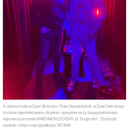
4 czerwca rocku w Dzień Wolności i Praw Obywatelskich, w Dzień Demokracji
zostanie zaprezentowana oficjalnie i specjalnie na tą okazję premierowa,
najnowsza piosenka WARSAW BULDOGERS: pt. Drugie dno". Zbieżność
nazwisk i miejsc nieprzypadkowa. NO WAR.