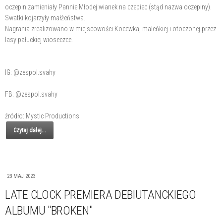
oczepin zamieniały Pannie Młodej wianek na czepiec (stąd nazwa oczepiny).
Swatki kojarzyły małżeństwa.
Nagrania zrealizowano w miejscowości Kocewka, maleńkiej i otoczonej przez
lasy pałuckiej wioseczce.
IG: @zespol.svahy
FB: @zespol.svahy
źródło: Mystic Productions
Czytaj dalej...
23 MAJ 2023
LATE CLOCK PREMIERA DEBIUTANCKIEGO
ALBUMU "BROKEN"