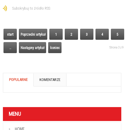
Subskrybuj to źródło RSS
start
Poprzedni artykuł
1
2
3
4
5
Strona 3 z 9
…
Następny artykuł
koniec
POPULARNE
KOMENTARZE
MENU
HOME