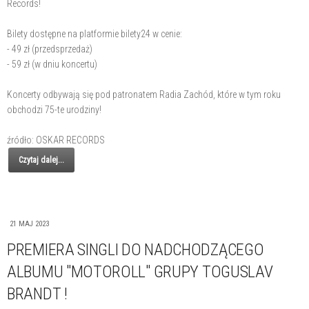
Records!
Bilety dostępne na platformie bilety24 w cenie:
- 49 zł (przedsprzedaż)
- 59 zł (w dniu koncertu)
Koncerty odbywają się pod patronatem Radia Zachód, które w tym roku
obchodzi 75-te urodziny!
źródło: OSKAR RECORDS
Czytaj dalej...
21 MAJ 2023
PREMIERA SINGLI DO NADCHODZĄCEGO
ALBUMU "MOTOROLL" GRUPY TOGUSLAV
BRANDT !