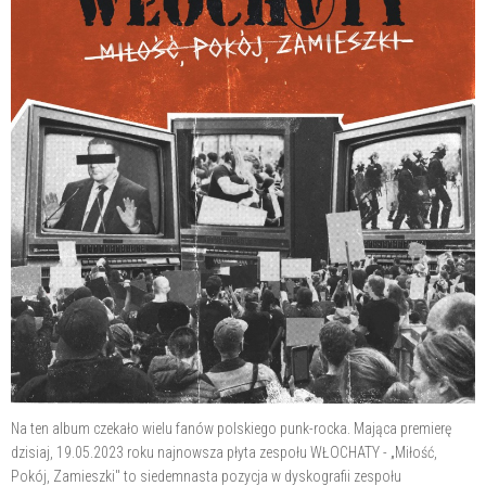
Na ten album czekało wielu fanów polskiego punk-rocka. Mająca premierę
dzisiaj, 19.05.2023 roku najnowsza płyta zespołu WŁOCHATY - „Miłość,
Pokój, Zamieszki" to siedemnasta pozycja w dyskografii zespołu