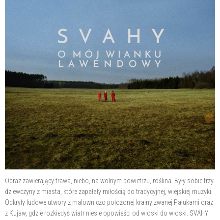
Obraz zawierający trawa, niebo, na wolnym powietrzu, roślina. Były sobie trzy
dziewczyny z miasta, które zapałały miłością do tradycyjnej, wiejskiej muzyki.
Odkryły ludowe utwory z malowniczo położonej krainy zwanej Pałukami oraz
z Kujaw, gdzie rozkiedyś wiatr niesie opowieści od wioski do wioski. SVAHY