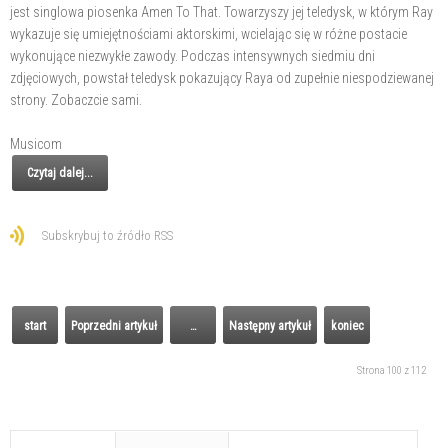
jest singlowa piosenka Amen To That. Towarzyszy jej teledysk, w którym Ray
wykazuje się umiejętnościami aktorskimi, wcielając się w różne postacie
wykonujące niezwykłe zawody. Podczas intensywnych siedmiu dni
zdjęciowych, powstał teledysk pokazujący Raya od zupełnie niespodziewanej
strony. Zobaczcie sami.
Musicom
Czytaj dalej...
Subskrybuj to źródło RSS
start
Poprzedni artykuł
…
Następny artykuł
koniec
Strona 100 z 112