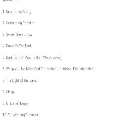
Tracklista:
1. Nine Times Along
2. Something Familiar
3. Sweet The Sorrow
4. Dawn Of The Dark
5. Dark Turn Of Mind (Gillian Welch cover)
6. Weep You No More Sad Fountains (traditional English ballad)
7. The Light Of His Lamp
8. Sleep
9. Milk and Honey
10. The Waning Crescent