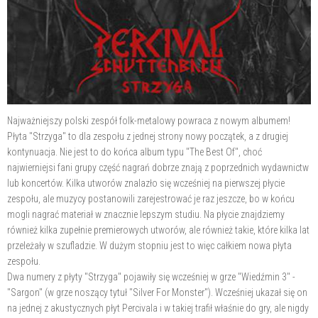
Najważniejszy polski zespół folk-metalowy powraca z nowym albumem!
Płyta "Strzyga" to dla zespołu z jednej strony nowy początek, a z drugiej
kontynuacja. Nie jest to do końca album typu "The Best Of", choć
najwierniejsi fani grupy część nagrań dobrze znają z poprzednich wydawnictw
lub koncertów. Kilka utworów znalazło się wcześniej na pierwszej płycie
zespołu, ale muzycy postanowili zarejestrować je raz jeszcze, bo w końcu
mogli nagrać materiał w znacznie lepszym studiu. Na płycie znajdziemy
również kilka zupełnie premierowych utworów, ale również takie, które kilka lat
przeleżały w szufladzie. W dużym stopniu jest to więc całkiem nowa płyta
zespołu.
Dwa numery z płyty "Strzyga" pojawiły się wcześniej w grze "Wiedźmin 3" -
"Sargon" (w grze noszący tytuł "Silver For Monster"). Wcześniej ukazał się on
na jednej z akustycznych płyt Percivala i w takiej trafił właśnie do gry, ale nigdy