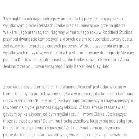
‘Overnight’ to ich najambitniejszy projekt do tej pory, skupiający się na
wyjątkowym głosie i tekstach Clarke oraz zdumiewającej grze na gitarze
Walkera i jego aranżacjach. Nagrany w marcu tego roku w Rockfield Studios,
przynosi dwanaście kompozycji, z których osiem to autorskie utwory duetu,
zaś cztery to interpretacje cudzych piosenek. W studiu wspierała ich grupa
wyjątkowych muzyków, wśród których jest nominowany do nagrody Mercury
pianista Kit Downes, kontrabasista John Parker oraz Jo Silverston i Anna
Jenkins z zespołu towarzyszącego Emily Barker Red Clay Halo.
Zapowiadający album singiel ‘The Waning Crescent’ jest odpowiedzią w
formie ballady na portretowanie księżyca w muzyce, jako kojącego kompana
do zwierzeń (patrz ‘Blue Moon’). Będący najmroczniejszym i najważniejszym
utworem na płycie, przynosi kojącą lekkość. „Zacząłem się zastanawiać,
gdybym był księżycem, co bym myślał i czuł” – mówi Clarke. „Co księżyc
może śpiewać do nas? Dałem mu trochę zrzędliwy, litujący się nad sobą ton,
bo jest to trochę dziwne i śmieszne.” Zaś na temat samego brzmienia
piosenki dodaje: „zastanawialiśmy się wcześniej, co będzie pasowało do