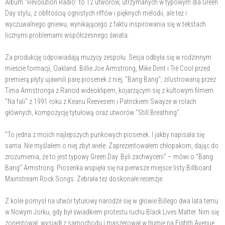
Album "Revolution Radio" to 12 utworów, utrzymanych w typowym dla Green
Day stylu, z obfitością ognistych riffów i pięknych melodii, ale też i
wyczuwalnego gniewu, wynikającego z faktu inspirowania się w tekstach
licznymi problemami współczesnego świata.
Za produkcję odpowiadają muzycy zespołu. Sesja odbyła się w rodzinnym
mieście formacji, Oakland. Billie Joe Armstrong, Mike Dirnt i Tré Cool przed
premierą płyty ujawnili parę piosenek z niej, "Bang Bang", zilustrowaną przez
Tima Armstronga z Rancid wideoklipem, kojarzącym się z kultowym filmem
"Na fali" z 1991 roku z Keanu Reevesem i Patrickiem Swayze w rolach
głównych, kompozycję tytułową oraz utworów "Still Breathing".
"To jedna z moich najlepszych punkowych piosenek. I jakby napisała się
sama. Nie myślałem o niej zbyt wiele. Zaprezentowałem chłopakom, dając do
zrozumienia, że to jest typowy Green Day. Byli zachwyceni" – mówi o "Bang
Bang" Armstrong. Piosenka wspięła się na pierwsze miejsce listy Billboard
Mainstream Rock Songs. Zebrała też doskonałe recenzje.
Z kolei pomysł na utwór tytułowy narodził się w głowie Billego dwa lata temu
w Nowym Jorku, gdy był świadkiem protestu ruchu Black Lives Matter. Nim się
zorientował, wysiadł z samochodu i maszerował w tłumie na Eighth Avenue.