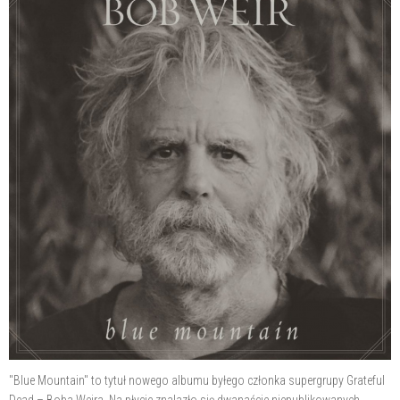
"Blue Mountain" to tytuł nowego albumu byłego członka supergrupy Grateful