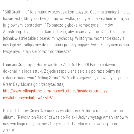
"Still Breathing" to smutna w przekazie kompozycja. Ćpun na granicy śmierci,
hazardzista, który za chwilę straci wszystko, ranny żołnierz na linii frontu, są
jej głównymi postaciami. "To bardzo głęboka kompozycja" – mówi
Armstrong. "Czasem uciekam od tego, aby pisać zbyt poważnie. Czasami
jednak właśnie takie piosenki mi wychodzą. W którymś momencie każdy z
nas będzie podłączony do aparatury podtrzymującej życie. Z upływem czasu
twoje myśli stają sie coraz mroczniejsze".
Laureaci Grammy i członkowie Rock And Roll Hall Of Fame niedawno
dokonali nie lada sztuki. Zdjęcie zespołu znalazło się po raz siódmy na
okładce magazynu "Rolling Stone". W środku pojawił się obszerny artykuł o
Green Day. Można go przeczytać tutaj:
http://www.rollingstone.com/music/features/inside-green-days-
revolutionary-rebirth-w438197.
Polskich fanów Green Day ucieszy wiadomość, że trio w ramach promocji
albumu "Revolution Radio" zawita do Polski! Jedyny występ Amerykanów w
naszym kraju odbędzie się 21 stycznia 2017 roku w krakowskiej Tauron
Arenie!