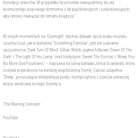
koncepcji utworów. W przypadku tej piosenki nawiązaliśmy do ery
kosmicznego popowego brzmienia z lat pięćdziesiątych i sześćdziesiątych,
aby celowo nawiązać do tematu księżyca.”
W innych momentach na ‘Overnight’ słychać dźwięki spod znaku muzyku
country/soul, jak w balladzie ‘Something Familiar’, jest też cudowne
spojrzenie na ‘Dark Turn Of Mind’ Gillian Welch, piękne folkowe ‘Dawn Of The
Dark’ i ‘The Light Of His Lamp’ oraz tradycyjne ‘Sweet The Sorrow’ i ‘Weep You
No More Sad Fountains’ – napisana na lutnię ballada Johna Dowlanda, która
została przerobiona na bardziej współczesną formę. Całość uzupełnia
‘Sleep’, poruszająca interpretacja poety i kompozytora z czasów pierwszej
wojny światowej Ivorego Gurney'a.
‘The Waning Crescent’
YouTube