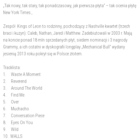
„Tak nowy, tak stary, tak ponadczasowy, jak pierwsza płyta” – tak ocenia płytę
New York Times.,
Zespół Kings of Leon to rodzinny, pochodzący z Nashville kwartet (trzech
braci i kuzyn): Caleb, Nathan, Jared i Matthew. Zadebiutowali w 2003 r. Mają
na koncie ponad 18 mln sprzedanych płyt, siedem nominacji i 3 nagrody
Grammy, a ich ostatni w dyskografii longplay „Mechanical Bull” wydany
jesienią 2013 roku pokrył się w Polsce złotem.
Tracklista:
1. Waste A Moment
2. Reverend
3. Around The World
4. Find Me
5. Over
6. Muchacho
7. Conversation Piece
8. Eyes On You
9. Wild
10. WALLS