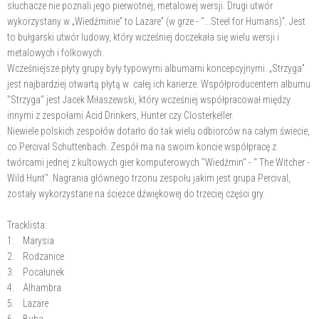
słuchacze nie poznali jego pierwotnej, metalowej wersji. Drugi utwór
wykorzystany w „Wiedźminie” to Lazare” (w grze - "...Steel for Humans)”. Jest
to bułgarski utwór ludowy, który wcześniej doczekała się wielu wersji i
metalowych i folkowych.
Wcześniejsze płyty grupy były typowymi albumami koncepcyjnymi. „Strzyga”
jest najbardziej otwartą płytą w całej ich karierze. Współproducentem albumu
"Strzyga" jest Jacek Miłaszewski, który wcześniej współpracował między
innymi z zespołami Acid Drinkers, Hunter czy Closterkeller.
Niewiele polskich zespołów dotarło do tak wielu odbiorców na całym świecie,
co Percival Schuttenbach. Zespół ma na swoim koncie współpracę z
twórcami jednej z kultowych gier komputerowych "Wiedźmin" - " The Witcher -
Wild Hunt". Nagrania głównego trzonu zespołu jakim jest grupa Percival,
zostały wykorzystane na ścieżce dźwiękowej do trzeciej części gry.
Tracklista:
1. Marysia
2. Rodzanice
3. Pocałunek
4. Alhambra
5. Lazare
6. Buba