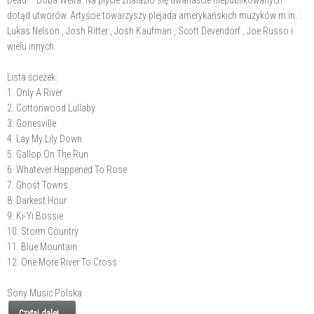
Dead – Boba Weira. Na płycie znalazło się dwanaście niepublikowanych
dotąd utworów. Artyście towarzyszy plejada amerykańskich muzyków m.in. :
Lukas Nelson , Josh Ritter , Josh Kaufman , Scott Devendorf , Joe Russo i
wielu innych.
Lista ścieżek:
1. Only A River
2. Cottonwood Lullaby
3. Gonesville
4. Lay My Lily Down
5. Gallop On The Run
6. Whatever Happened To Rose
7. Ghost Towns
8. Darkest Hour
9. Ki-Yi Bossie
10. Storm Country
11. Blue Mountain
12. One More River To Cross
Sony Music Polska
Czytaj dalej...