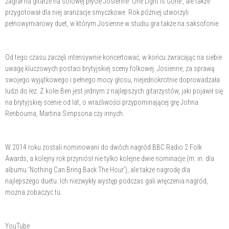
zagrał na gitarze na solowej płycie Josienne ‘One Light Is Gone’, ale także
przygotował dla niej aranżacje smyczkowe. Rok później utworzyli
pełnowymiarowy duet, w którym Josienne w studiu gra także na saksofonie.
Od tego czasu zaczęli intensywnie koncertować, w końcu zwracając na siebie
uwagę kluczowych postaci brytyjskiej sceny folkowej. Josienne, za sprawą
swojego wyjątkowego i pełnego mocy głosu, niejednokrotnie doprowadzała
ludzi do łez. Z kolei Ben jest jednym z najlepszych gitarzystów, jaki pojawił się
na brytyjskiej scenie od lat, o wrażliwości przypominającej grę Johna
Renbourna, Martina Simpsona czy innych.
W 2014 roku zostali nominowani do dwóch nagród BBC Radio 2 Folk
Awards, a kolejny rok przyniósł nie tylko kolejne dwie nominacje (m. in. dla
albumu ‘Nothing Can Bring Back The Hour’), ale także nagrodę dla
najlepszego duetu. Ich niezwykły występ podczas gali wręczenia nagród,
można zobaczyć tu.
YouTube