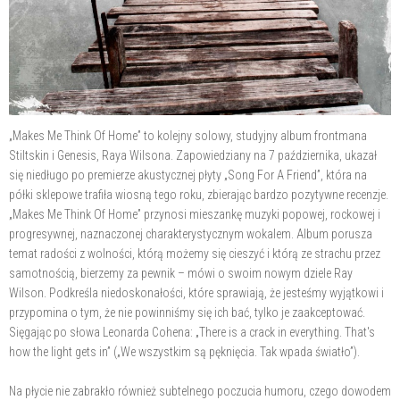
„Makes Me Think Of Home” to kolejny solowy, studyjny album frontmana
Stiltskin i Genesis, Raya Wilsona. Zapowiedziany na 7 października, ukazał
się niedługo po premierze akustycznej płyty „Song For A Friend”, która na
półki sklepowe trafiła wiosną tego roku, zbierając bardzo pozytywne recenzje.
„Makes Me Think Of Home” przynosi mieszankę muzyki popowej, rockowej i
progresywnej, naznaczonej charakterystycznym wokalem. Album porusza
temat radości z wolności, którą możemy się cieszyć i którą ze strachu przez
samotnością, bierzemy za pewnik – mówi o swoim nowym dziele Ray
Wilson. Podkreśla niedoskonałości, które sprawiają, że jesteśmy wyjątkowi i
przypomina o tym, że nie powinniśmy się ich bać, tylko je zaakceptować.
Sięgając po słowa Leonarda Cohena: „There is a crack in everything. That's
how the light gets in” („We wszystkim są pęknięcia. Tak wpada światło”).
Na płycie nie zabrakło również subtelnego poczucia humoru, czego dowodem