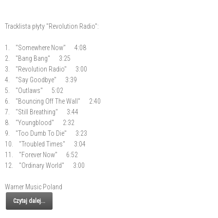
Tracklista płyty "Revolution Radio":
1. "Somewhere Now" 4:08
2. "Bang Bang" 3:25
3. "Revolution Radio" 3:00
4. "Say Goodbye" 3:39
5. "Outlaws" 5:02
6. "Bouncing Off The Wall" 2:40
7. "Still Breathing" 3:44
8. "Youngblood" 2:32
9. "Too Dumb To Die" 3:23
10. "Troubled Times" 3:04
11. "Forever Now" 6:52
12. "Ordinary World" 3:00
Warner Music Poland
Czytaj dalej...