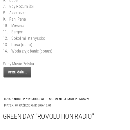
7. Gdy Rozum Śpi
8. Aziareczka
9. Pani Pana
10. Miesiac
11. Sargon
12. Sokol mi leta vysoko
13. Rosa (outro)
14. Wóda zryje banie (bonus)
Sony Music Polska
Czytaj dalej...
DZIAŁ:
NOWE PŁYTY ROCKOWE
SKOMENTUJ JAKO PIERWSZY!
PIĄTEK, 07 PAŹDZIERNIK 2016 10:04
GREEN DAY "ROVOLUTION RADIO"