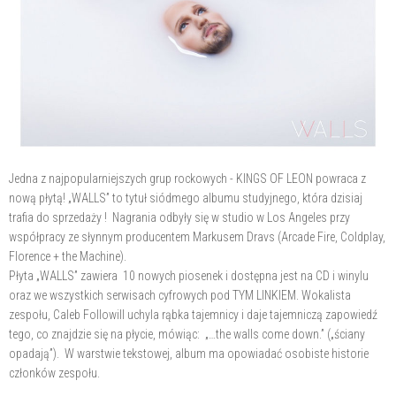
Jedna z najpopularniejszych grup rockowych - KINGS OF LEON powraca z
nową płytą! „WALLS” to tytuł siódmego albumu studyjnego, która dzisiaj
trafia do sprzedaży ! Nagrania odbyły się w studio w Los Angeles przy
współpracy ze słynnym producentem Markusem Dravs (Arcade Fire, Coldplay,
Florence + the Machine).
Płyta „WALLS” zawiera 10 nowych piosenek i dostępna jest na CD i winylu
oraz we wszystkich serwisach cyfrowych pod TYM LINKIEM. Wokalista
zespołu, Caleb Followill uchyla rąbka tajemnicy i daje tajemniczą zapowiedź
tego, co znajdzie się na płycie, mówiąc: „…the walls come down.” („ściany
opadają”). W warstwie tekstowej, album ma opowiadać osobiste historie
członków zespołu.