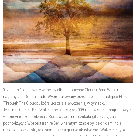
‘Overnight’ to pierwszy wspólny album Josienne Clarke i Bena Walkera,
nagrany dla Rough Trade. Wyprodukowany przez duet, jest następcą EP-ki
‘Through The Clouds’, która ukazała się wcześniej w tym roku.
Josienne Clarke i Ben Walker spotkali się w 2009 roku w studiu nagraniowym
w Londynie. Pochodząca z Sussex Josienne szukała gitarzysty, zaś
pochodzący z Worcestershire Ben w tamtym czasie był członkiem indie
rockowego zespołu, w którym grał na gitarze akustycznej. Walker nie tylko