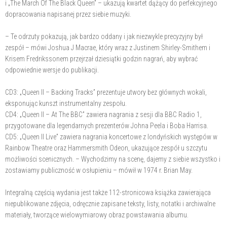
i „The March Of The Black Queen” – ukazują kwartet dążący do perfekcyjnego
dopracowania napisanej przez siebie muzyki.
– Te odrzuty pokazują, jak bardzo oddany i jak niezwykle precyzyjny był
zespół – mówi Joshua J Macrae, który wraz z Justinem Shirley-Smithem i
Krisem Fredrikssonem przejrzał dziesiątki godzin nagrań, aby wybrać
odpowiednie wersje do publikacji.
CD3: „Queen II – Backing Tracks” prezentuje utwory bez głównych wokali,
eksponując kunszt instrumentalny zespołu.
CD4: „Queen II – At The BBC” zawiera nagrania z sesji dla BBC Radio 1,
przygotowane dla legendarnych prezenterów Johna Peela i Boba Harrisa.
CD5: „Queen II Live” zawiera nagrania koncertowe z londyńskich występów w
Rainbow Theatre oraz Hammersmith Odeon, ukazujące zespół u szczytu
możliwości scenicznych. – Wychodzimy na scenę, dajemy z siebie wszystko i
zostawiamy publiczność w osłupieniu – mówił w 1974 r. Brian May.
Integralną częścią wydania jest także 112-stronicowa książka zawierająca
niepublikowane zdjęcia, odręcznie zapisane teksty, listy, notatki i archiwalne
materiały, tworzące wielowymiarowy obraz powstawania albumu.