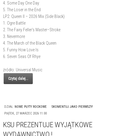
4. Some Day One Day
5. The Loser in the End
LP2: Queen II – 2026 Mix (Side Black)
1. Ogre Battle
2. The Fairy Feller's Master–Stroke
3. Nevermore
4. The March of the Black Queen
5. Funny How Love Is
6. Seven Seas Of Rhye
źródło: Universal Music
Czytaj dalej...
DZIAŁ:
NOWE PŁYTY ROCKOWE
SKOMENTUJ JAKO PIERWSZY!
PIĄTEK, 27 MARZEC 2026 11:00
KSU PREZENTUJE WYJĄTKOWE
WYDAWNICTWO !