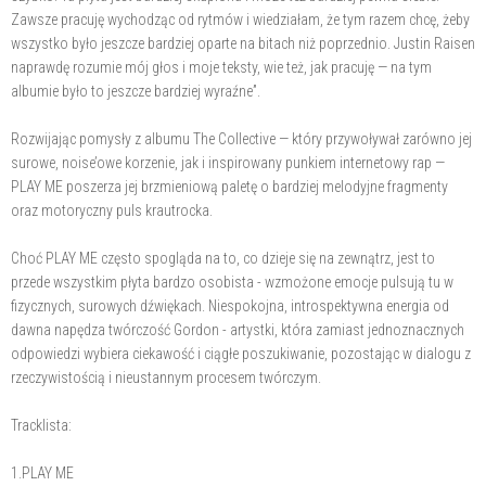
Zawsze pracuję wychodząc od rytmów i wiedziałam, że tym razem chcę, żeby
wszystko było jeszcze bardziej oparte na bitach niż poprzednio. Justin Raisen
naprawdę rozumie mój głos i moje teksty, wie też, jak pracuję — na tym
albumie było to jeszcze bardziej wyraźne”.
Rozwijając pomysły z albumu The Collective — który przywoływał zarówno jej
surowe, noise’owe korzenie, jak i inspirowany punkiem internetowy rap —
PLAY ME poszerza jej brzmieniową paletę o bardziej melodyjne fragmenty
oraz motoryczny puls krautrocka.
Choć PLAY ME często spogląda na to, co dzieje się na zewnątrz, jest to
przede wszystkim płyta bardzo osobista - wzmożone emocje pulsują tu w
fizycznych, surowych dźwiękach. Niespokojna, introspektywna energia od
dawna napędza twórczość Gordon - artystki, która zamiast jednoznacznych
odpowiedzi wybiera ciekawość i ciągłe poszukiwanie, pozostając w dialogu z
rzeczywistością i nieustannym procesem twórczym.
Tracklista:
1.PLAY ME