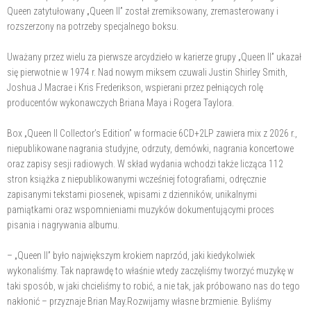
Queen zatytułowany „Queen II” został zremiksowany, zremasterowany i
rozszerzony na potrzeby specjalnego boksu.
Uważany przez wielu za pierwsze arcydzieło w karierze grupy „Queen II” ukazał
się pierwotnie w 1974 r. Nad nowym miksem czuwali Justin Shirley Smith,
Joshua J Macrae i Kris Frederikson, wspierani przez pełniących rolę
producentów wykonawczych Briana Maya i Rogera Taylora.
Box „Queen II Collector’s Edition” w formacie 6CD+2LP zawiera mix z 2026 r.,
niepublikowane nagrania studyjne, odrzuty, demówki, nagrania koncertowe
oraz zapisy sesji radiowych. W skład wydania wchodzi także licząca 112
stron książka z niepublikowanymi wcześniej fotografiami, odręcznie
zapisanymi tekstami piosenek, wpisami z dzienników, unikalnymi
pamiątkami oraz wspomnieniami muzyków dokumentującymi proces
pisania i nagrywania albumu.
– „Queen II” było największym krokiem naprzód, jaki kiedykolwiek
wykonaliśmy. Tak naprawdę to właśnie wtedy zaczęliśmy tworzyć muzykę w
taki sposób, w jaki chcieliśmy to robić, a nie tak, jak próbowano nas do tego
nakłonić – przyznaje Brian May.Rozwijamy własne brzmienie. Byliśmy