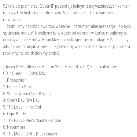
52 lata po premierze „Queen II” pozostaje jednym z najważniejszych kamieni
milowych w historii zespołu – wyraźną deklaracją ich tożsamości i
możliwości.
– Pędziliśmy naprzód, tworząc wokalne i instrumentalne aranżacje – to było
spełnienie marzeń. Nosiliśmy to w sobie od dawna i w końcu mogliśmy to
urzeczywistnić – mówi Brian May, na co Roger Taylor dodaje: – Żaden inny
album nie brzmi jak „Queen II”. Zyskaliśmy własną tożsamość – i po prostu
robiliśmy to, co chcieliśmy zrobić.
„Queen II” – Collector’s Edition 2026 Mix (5CD+2LP) – lista utworów:
CD1: Queen II – 2026 Mix
1. Procession
2. Father To Son
3. White Queen (As It Began)
4. Some Day One Day
5. The Loser in the End
6. Ogre Battle
7. The Fairy Feller's Master–Stroke
8. Nevermore
9. The March of the Black Queen