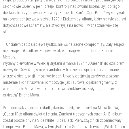
Współproducentem płyty był Roy Thomas Baker. W trakcie prac nad „dwójką”
członkowie Queen w pełni przejęli kontrolę nad swoim losem. Byli do tego
doskonale przygotowani – utwory „Father To Son” i „Ogre Battle” wykonywali
na koncertach już we wrześniu 1973 r. Efektem był album, który nie tyle zburzył
dotychczasowe schematy, ale stworzył je na nowo – w znacznie większej
skali.
– Chciałem dać z siebie wszystko, nie iść na żadne kompromisy. Cały zespół
nie uznaje półśrodków – mówił w okresie nagrywania albumu Freddie
Mercury.
Wydany pierwotnie w Wielkiej Brytanii 8 marca 1974 r. „Queen II” do dziś brzmi
niezwykle. Odważne, śmiałe i ambitne – to dzieło zespołu o niezachwianej
wierze w siebie, wizji i możliwościach. Utwory obejmują zarówno złożone i
misternie skonstruowane kompozycje, jak i surowe, ciężkie fragmenty, z
wokalami ułożonymi w niemal operowe struktury oraz słynną „gitarową
orkiestrą” Briana Maya.
Podobnie jak zdobiące okładkę ikoniczne zdjęcie autorstwa Micka Rocka,
„Queen II” to album światła i cienia. Zamiast tradycyjnych stron A i B, album
został podzielony na Side White i Side Black. Pierwszą z nich zdominowały
kompozycje Briana Maya, w tym „Father To Son” oraz eteryczne „White Queen