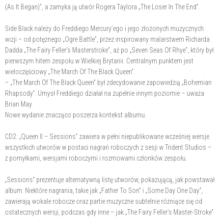
(As It Began)”, a zamyka ją utwór Rogera Taylora „The Loser In The End”.
Side Black należy do Freddiego Mercury’ego i jego złożonych muzycznych
wizji – od potężnego „Ogre Battle”, przez inspirowany malarstwem Richarda
Dadda „The Fairy Feller’s Masterstroke”, aż po „Seven Seas Of Rhye”, który był
pierwszym hitem zespołu w Wielkiej Brytanii. Centralnym punktem jest
wieloczęściowy „The March Of The Black Queen”.
– „The March Of The Black Queen” był zdecydowanie zapowiedzią „Bohemian
Rhapsody”. Umysł Freddiego działał na zupełnie innym poziomie – uważa
Brian May.
Nowe wydanie znacząco poszerza kontekst albumu.
CD2: „Queen II – Sessions” zawiera w pełni niepublikowane wcześniej wersje
wszystkich utworów w postaci nagrań roboczych z sesji w Trident Studios –
z pomyłkami, wersjami roboczymi i rozmowami członków zespołu.
„Sessions” prezentuje alternatywną listę utworów, pokazującą, jak powstawał
album. Niektóre nagrania, takie jak „Father To Son” i „Some Day One Day”,
zawierają wokale robocze oraz partie muzyczne subtelnie różniące się od
ostatecznych wersji, podczas gdy inne – jak „The Fairy Feller’s Master-Stroke”