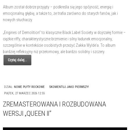
Album został dobrze przyjęty – podkreśla się jego spójność, energię i
emocjonalną głębię, a także to, że trafia zarówno do starych fanów, jak i
nowych słuchaczy.
„Engines of Demolition” to klasyczne Black Label Society w dojrzałej formie –
ciężkie riffy, charakterystyczne brzmienie i silny ładunek emocjonalny,
szczególnie w kontekście osobistych przeżyć Zakka Wylde’a. To album
bardziej refleksyjny niż przełomowy, ale bardzo solidny i szczery.
Czytaj dalej...
DZIAŁ:
NOWE PŁYTY ROCKOWE
SKOMENTUJ JAKO PIERWSZY!
PIĄTEK, 27 MARZEC 2026 12:55
ZREMASTEROWANA I ROZBUDOWANA
WERSJI „QUEEN II”