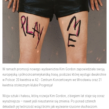
W ramach promocji nowego wydawnictea Kim Gordon zapowiedziała swoją
europejską i północnoamerykańśką trasę, podczas której wystąpi dwukrotnie
w Polsce: 20 kwietnia w A2 - Centrum Koncertowym we Wrocławiu oraz 21
kwietnia stołecznym klubie Progresja!
Wizja sztuki i hałasu, którą rozwija Kim Gordon, z biegiem lat staje się coraz
wyraźniejsza — nawet jeśli nieustannie się zmienia. Po ponad czterech
dekadach jej twórczość wciąż brzmi jak wyzwanie rzucone słuchaczom.