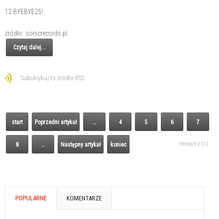
12.BYEBYE25!
źródło: sonicrecords.pl
Czytaj dalej...
Subskrybuj to źródło RSS
start
Poprzedni artykuł
…
4
5
6
7
Strona 6 z 112
8
…
Następny artykuł
koniec
POPULARNE
KOMENTARZE