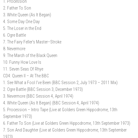
1. Procession
2. Father To Son
3. White Queen (As It Began)
4. Some Day One Day
5. The Loser in the End
6. Ogre Battle
7. The Fairy Feller's Master–Stroke
8. Nevermore
9. The March of the Black Queen
10. Funny How Love Is
11. Seven Seas Of Rhye
CD4: Queen II – At The BBC
1. See What a Fool I've Been (BBC Session 2, July 1973 – 2011 Mix)
2. Ogre Battle (BBC Session 3, December 1973)
3. Nevermore (BBC Session 4, April 1974)
4. White Queen (As It Began) (BBC Session 4, April 1974)
5. Procession – Intro Tape (Live at Golders Green Hippodrome, 13th
September 1973)
6. Father To Son (Live at Golders Green Hippodrome, 13th September 1973)
7. Son And Daughter (Live at Golders Green Hippodrome, 13th September
1973)