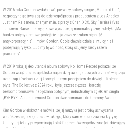
W 2016 roku Gordon wydała swój pierwszy solowy singiel „Murdered Out”,
rozpoczynając trwającą do dziś współpracę z producentem z Los Angeles
Justinem Raisenem, znanym m.in. z pracy z Charli XCX, Sky Ferreira i Yves
Tumorem. Raisen ma wyjątkowe wyczucie jej minimalistycznej estetyki. „Ma
bardzo antysystemowe podejście, a ja zawsze czułam się dość
antykorporacyjnie” — mówi Gordon. Oboje chętnie działają intuicyjnie i
podejmują ryzyko. „Lubimy tę wolność, którą czujemy, kiedy razem
pracujemy”.
W 2019 roku jej debiutancki album solowy No Home Record pokazał, że
Gordon wciąż pozostaje blisko najbardziej awangardowych brzmień — łącząc
avant-rap i footwork z jej konceptualnym podejściem do dźwięku. Kolejna
płyta, The Collective z 2024 roku, była jeszcze cięższa i bardziej
bezkompromisowa, napędzana potężnym, industrialnym zgiełkiem singla
„BYE BYE”. Album przyniósł Gordon dwie nominacje do Grammy Awards.
Kim Gordon wielokrotnie mówiła, że jej muzyka jest próbą uchwycenia
współczesnego krajobrazu — takiego, który sam w sobie zawiera krytykę
kultury. Jej teksty przypominają kolaż fragmentów współczesności, zbierający