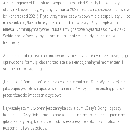
Album Engines of Demolition zespołu Black Label Society to dwunasty
studyjny krążek grupy, wydany 27 marca 2026 roku po najdłuższej przerwie w
ich karierze (od 2021). Płyta utrzymana jest w typowym dla zespołu stylu – to
mieszanka ciężkiego heavy metalu i hard rocka z wyraźnymi wpływami
bluesa. Dominują:masywne, „tłuste” riffy gitarowe, wyraziste solówki Zakk
Wylde, groove’owe rytmy i momentami bardziej melodyjne, balladowe
fragmenty.
Album nie próbuje rewolucjonizować brzmienia zespołu – raczej rozwija jego
sprawdzoną formułę: ciężar przeplata się z emocjonalnymi momentami i
southern-rockową nutą.
„Engines of Demolition” to bardzo osobisty materiał. Sam Wylde określa go
jako zapis „wzlotów i upadków ostatnich lat” – czyli emocjonalną podróż
przez różne doświadczenia życiowe.
Najważniejszym utworem jest zamykający album „Ozzy’s Song”, będący
hołdem dla Ozzy Osbourne. To spokojna, pełna emocji ballada z pianinem i
gitarą akustyczną, która przechodzi w ekspresyjne solo – symboliczne
pożegnanie i wyraz żałoby.