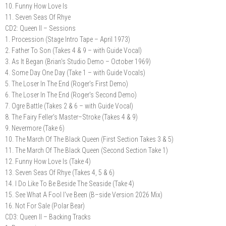
10. Funny How Love Is
11. Seven Seas Of Rhye
CD2: Queen II – Sessions
1. Procession (Stage Intro Tape – April 1973)
2. Father To Son (Takes 4 & 9 – with Guide Vocal)
3. As It Began (Brian's Studio Demo – October 1969)
4. Some Day One Day (Take 1 – with Guide Vocals)
5. The Loser In The End (Roger's First Demo)
6. The Loser In The End (Roger's Second Demo)
7. Ogre Battle (Takes 2 & 6 – with Guide Vocal)
8. The Fairy Feller's Master–Stroke (Takes 4 & 9)
9. Nevermore (Take 6)
10. The March Of The Black Queen (First Section Takes 3 & 5)
11. The March Of The Black Queen (Second Section Take 1)
12. Funny How Love Is (Take 4)
13. Seven Seas Of Rhye (Takes 4, 5 & 6)
14. I Do Like To Be Beside The Seaside (Take 4)
15. See What A Fool I've Been (B–side Version 2026 Mix)
16. Not For Sale (Polar Bear)
CD3: Queen II – Backing Tracks