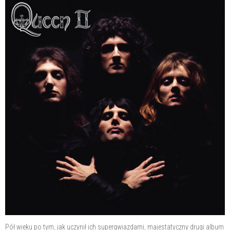
Pół wieku po tym, jak uczynił ich supergwiazdami, majestatyczny drugi album