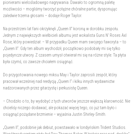
pionierami wielośladowego nagrywania. Dawało to ogromną paletę
możliwości – mogliśmy tworzyć potężne chóralne partie, dysponując
zaledwie trzema głosami – dodaje Roger Taylor.
Na przestrzeni lat fani okrzyknęli „Queen II” koroną w dorobku zespołu.
Jednym z największych wielbicieli albumu jest wokalista Guns N’ Roses Axl
Rose, który powiedział: – W przypadku Queen mam swojego faworyta – to
„Queen II”. Gdy ten album wychodził, początkowo podobały mi się tylko
pojedyncze utwory. Z czasem umysł otwierał mi się na różne style. Ta płyta
była czymś, co zawsze chciałem osiągnąć.
Do przygotowania nowego miksu May i Taylor zaprosili zespół, który
pracował wcześniej nad reedycją „Queen I” i kilku innych wydawnictw
nadzorowanych przez gitarzystę i perkusistę Queen.
– Chodziło o to, by wydobyć z tych utworów jeszcze większą klarowność. Nie
chcieliśy niczego dodawać, ale pokazać więcej tego, co już tam było i
osiągnąć pożądane brzmienie – wyjaśnia Justin Shirley-Smith.
„Queen II”, podobnie jak debiut, powstawało w londyńskim Trident Studios.