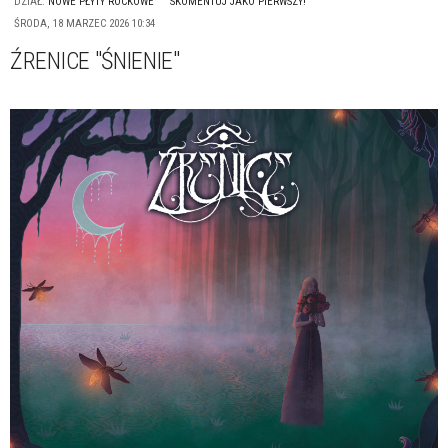
DZIAŁ:
NOWE PŁYTY ROCKOWE
SKOMENTUJ JAKO PIERWSZY!
ŚRODA, 18 MARZEC 2026 10:34
ŹRENICE "ŚNIENIE"