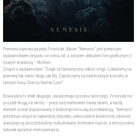
Premiera najnowszej płyty Frontside. Album "Nemesis" jest pierwszym
wydawnictwem zespołu od ośmiu lat, a zarazem debiutem fonograficznym z
nowym wokalistą – Molliem.
Zespół o wydawnictwie: "Dzięki za fantastyczny odbiór singli. Czekaliśmy na
premierę tak samo długo jak Wy. Zapraszamy na nadchodzące koncerty w
ramach trasy Chaosu Nastał Czas!"
Nowa płyta to efekt długiego, świadomego procesu twórczego. Frontside nie
poszedł drogą na skróty — prace nad materiałem trwały latami, a każdy
element został dopracowany z bezkompromisową konsekwencją. "Nemesis"
prezentuje zespół w najbardziej dojrzałej i jednocześnie bezlitosnej odsłonie:
aranżacje są jeszcze bardziej rozbudowane, brzmienie cięższe, a emocjonalny
ładunek wyraźnie intensywniejszy.