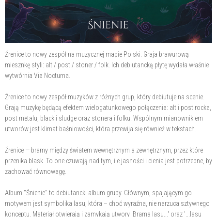
Źrenice to nowy zespół na muzycznej mapie Polski. Graja brawurową
miesznkę styli: alt / post / stoner / folk. Ich debiutancką płytę wydała właśnie
wytwórnia Via Nocturna.
Źrenice to nowy zespół muzyków z różnych grup, który debiutuje na scenie.
Grają muzykę będącą efektem wielogatunkowego połączenia: alt i post rocka,
post metalu, black i sludge oraz stonera i folku. Wspólnym mianownikiem
utworów jest klimat baśniowości, która przewija się również w tekstach.
Źrenice — bramy między światem wewnętrznym a zewnętrznym, przez które
przenika blask. To one czuwają nad tym, ile jasności i cienia jest potrzebne, by
zachować równowagę.
Album "Śnienie" to debiutancki album grupy. Głównym, spajającym go
motywem jest symbolika lasu, która – choć wyraźna, nie narzuca sztywnego
konceptu. Materiał otwierają i zamykają utwory 'Brama lasu...' oraz '...lasu