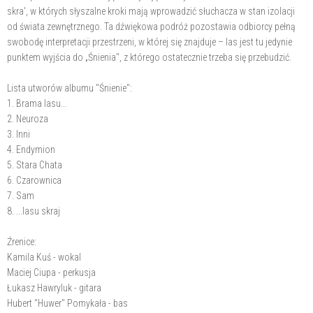
skra', w których słyszalne kroki mają wprowadzić słuchacza w stan izolacji
od świata zewnętrznego. Ta dźwiękowa podróż pozostawia odbiorcy pełną
swobodę interpretacji przestrzeni, w której się znajduje – las jest tu jedynie
punktem wyjścia do „Śnienia", z którego ostatecznie trzeba się przebudzić.
Lista utworów albumu "Śnienie":
1. Brama lasu...
2. Neuroza
3. Inni
4. Endymion
5. Stara Chata
6. Czarownica
7. Sam
8. ...lasu skraj
Źrenice:
Kamila Kuś - wokal
Maciej Ciupa - perkusja
Łukasz Hawryluk - gitara
Hubert "Huwer" Pomykała - bas