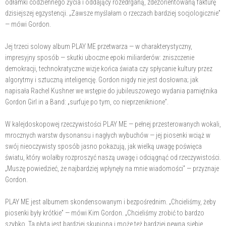
odłamki codziennego życia i oddający rozedrganą, zdezorientowaną fakturę
dzisiejszej egzystencji. „Zawsze myślałam o rzeczach bardziej socjologicznie”
— mówi Gordon.
Jej trzeci solowy album PLAY ME przetwarza — w charakterystyczny,
impresyjny sposób — skutki uboczne epoki miliarderów: zniszczenie
demokracji, technokratyczne wizje końca świata czy spłycanie kultury przez
algorytmy i sztuczną inteligencję. Gordon nigdy nie jest dosłowna; jak
napisała Rachel Kushner we wstępie do jubileuszowego wydania pamiętnika
Gordon Girl in a Band: „surfuje po tym, co nieprzeniknione”.
W kalejdoskopowej rzeczywistości PLAY ME — pełnej przesterowanych wokali,
mrocznych warstw dysonansu i nagłych wybuchów — jej piosenki wciąż w
swój nieoczywisty sposób jasno pokazują, jak wielką uwagę poświęca
światu, który wolałby rozproszyć naszą uwagę i odciągnąć od rzeczywistości.
„Muszę powiedzieć, że najbardziej wpłynęły na mnie wiadomości” — przyznaje
Gordon.
PLAY ME jest albumem skondensowanym i bezpośrednim. „Chcieliśmy, żeby
piosenki były krótkie” — mówi Kim Gordon. „Chcieliśmy zrobić to bardzo
szybko. Ta płyta jest bardziej skupiona i może też bardziej pewna siebie.