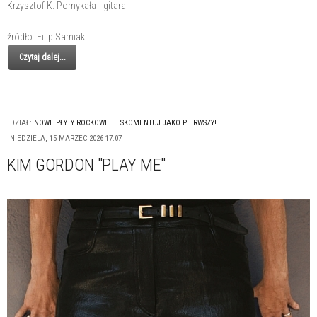
Krzysztof K. Pomykała - gitara
źródło: Filip Sarniak
Czytaj dalej...
DZIAŁ:
NOWE PŁYTY ROCKOWE
SKOMENTUJ JAKO PIERWSZY!
NIEDZIELA, 15 MARZEC 2026 17:07
KIM GORDON "PLAY ME"