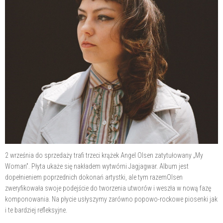
2 września do sprzedaży trafi trzeci krążek Angel Olsen zatytułowany „My
Woman”. Płyta ukaże się nakładem wytwórni Jagjagwar. Album jest
dopełnieniem poprzednich dokonań artystki, ale tym razemOlsen
zweryfikowała swoje podejście do tworzenia utworów i weszła w nową fazę
komponowania. Na płycie usłyszymy zarówno popowo-rockowe piosenki jak
i te bardziej refleksyjne.