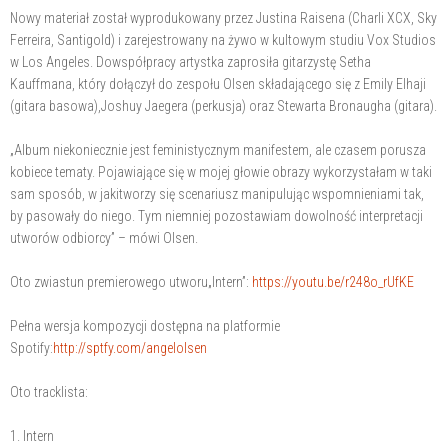
Nowy materiał został wyprodukowany przez Justina Raisena (Charli XCX, Sky
Ferreira, Santigold) i zarejestrowany na żywo w kultowym studiu Vox Studios
w Los Angeles. Dowspółpracy artystka zaprosiła gitarzystę Setha
Kauffmana, który dołączył do zespołu Olsen składającego się z Emily Elhaji
(gitara basowa),Joshuy Jaegera (perkusja) oraz Stewarta Bronaugha (gitara).
„Album niekoniecznie jest feministycznym manifestem, ale czasem porusza
kobiece tematy. Pojawiające się w mojej głowie obrazy wykorzystałam w taki
sam sposób, w jakitworzy się scenariusz manipulując wspomnieniami tak,
by pasowały do niego. Tym niemniej pozostawiam dowolność interpretacji
utworów odbiorcy” – mówi Olsen.
Oto zwiastun premierowego utworu„Intern”:
https://youtu.be/r248o_rUfKE
Pełna wersja kompozycji dostępna na platformie
Spotify:
http://sptfy.com/angelolsen
Oto tracklista:
1. Intern