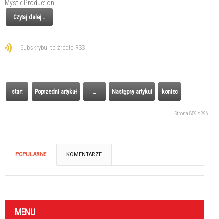
Mystic Production
Czytaj dalej...
Subskrybuj to źródło RSS
start
Poprzedni artykuł
…
Następny artykuł
koniec
Strona 859 z 896
POPULARNE
KOMENTARZE
MENU