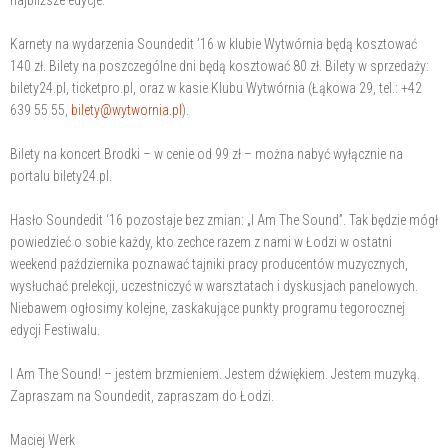
Karnety na wydarzenia Soundedit ’16 w klubie Wytwórnia będą kosztować
140 zł. Bilety na poszczególne dni będą kosztować 80 zł. Bilety w sprzedaży:
bilety24.pl, ticketpro.pl, oraz w kasie Klubu Wytwórnia (Łąkowa 29, tel.: +42
639 55 55,
bilety@wytwornia.pl
).
Bilety na koncert Brodki – w cenie od 99 zł – można nabyć wyłącznie na
portalu bilety24.pl.
Hasło Soundedit ‘16 pozostaje bez zmian: „I Am The Sound”. Tak będzie mógł
powiedzieć o sobie każdy, kto zechce razem z nami w Łodzi w ostatni
weekend października poznawać tajniki pracy producentów muzycznych,
wysłuchać prelekcji, uczestniczyć w warsztatach i dyskusjach panelowych.
Niebawem ogłosimy kolejne, zaskakujące punkty programu tegorocznej
edycji Festiwalu.
I Am The Sound! – jestem brzmieniem. Jestem dźwiękiem. Jestem muzyką.
Zapraszam na Soundedit, zapraszam do Łodzi.
Maciej Werk