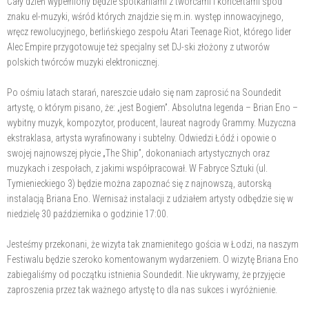
Cały dzień wypełniony będzie spotkaniami z twórcami i koncertami spod
znaku el-muzyki, wśród których znajdzie się m.in. występ innowacyjnego,
wręcz rewolucyjnego, berlińskiego zespołu Atari Teenage Riot, którego lider
Alec Empire przygotowuje też specjalny set DJ-ski złożony z utworów
polskich twórców muzyki elektronicznej.
Po ośmiu latach starań, nareszcie udało się nam zaprosić na Soundedit
artystę, o którym pisano, że: „jest Bogiem”. Absolutna legenda – Brian Eno –
wybitny muzyk, kompozytor, producent, laureat nagrody Grammy. Muzyczna
ekstraklasa, artysta wyrafinowany i subtelny. Odwiedzi Łódź i opowie o
swojej najnowszej płycie „The Ship”, dokonaniach artystycznych oraz
muzykach i zespołach, z jakimi współpracował. W Fabryce Sztuki (ul.
Tymienieckiego 3) będzie można zapoznać się z najnowszą, autorską
instalacją Briana Eno. Wernisaż instalacji z udziałem artysty odbędzie się w
niedzielę 30 października o godzinie 17:00.
Jesteśmy przekonani, że wizyta tak znamienitego gościa w Łodzi, na naszym
Festiwalu będzie szeroko komentowanym wydarzeniem. O wizytę Briana Eno
zabiegaliśmy od początku istnienia Soundedit. Nie ukrywamy, że przyjęcie
zaproszenia przez tak ważnego artystę to dla nas sukces i wyróżnienie.