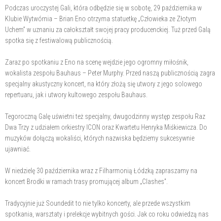
Podczas uroczystej Gali, która odbędzie się w sobotę, 29 października w
Klubie Wytwórnia – Brian Eno otrzyma statuetkę „Człowieka ze Złotym
Uchem” w uznaniu za całokształt swojej pracy producenckiej. Tuż przed Galą
spotka się z festiwalową publicznością.
Zaraz po spotkaniu z Eno na scenę wejdzie jego ogromny miłośnik,
wokalista zespołu Bauhaus – Peter Murphy. Przed naszą publicznością zagra
specjalny akustyczny koncert, na który złożą się utwory z jego solowego
repertuaru, jak i utwory kultowego zespołu Bauhaus.
Tegoroczną Galę uświetni też specjalny, dwugodzinny występ zespołu Raz
Dwa Trzy z udziałem orkiestry ICON oraz Kwartetu Henryka Miśkiewicza. Do
muzyków dołączą wokaliści, których nazwiska będziemy sukcesywnie
ujawniać.
W niedzielę 30 października wraz z Filharmonią Łódzką zapraszamy na
koncert Brodki w ramach trasy promującej album „Clashes”.
Tradycyjnie już Soundedit to nie tylko koncerty, ale przede wszystkim
spotkania, warsztaty i prelekcje wybitnych gości. Jak co roku odwiedzą nas