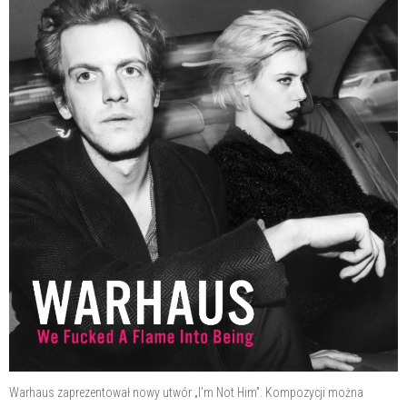
Warhaus zaprezentował nowy utwór „I’m Not Him”. Kompozycji można