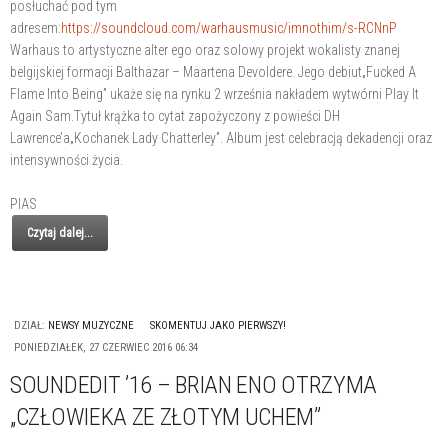
posłuchać pod tym
adresem:
https://soundcloud.com/warhausmusic/imnothim/s-RCNnP
Warhaus to artystyczne alter ego oraz solowy projekt wokalisty znanej
belgijskiej formacji Balthazar – Maartena Devoldere. Jego debiut„Fucked A
Flame Into Being” ukaże się na rynku 2 września nakładem wytwórni Play It
Again Sam.Tytuł krążka to cytat zapożyczony z powieści DH
Lawrence’a„Kochanek Lady Chatterley”. Album jest celebracją dekadencji oraz
intensywności życia.
PIAS
Czytaj dalej...
DZIAŁ:
NEWSY MUZYCZNE
SKOMENTUJ JAKO PIERWSZY!
PONIEDZIAŁEK, 27 CZERWIEC 2016 06:34
SOUNDEDIT ’16 – BRIAN ENO OTRZYMA
„CZŁOWIEKA ZE ZŁOTYM UCHEM”