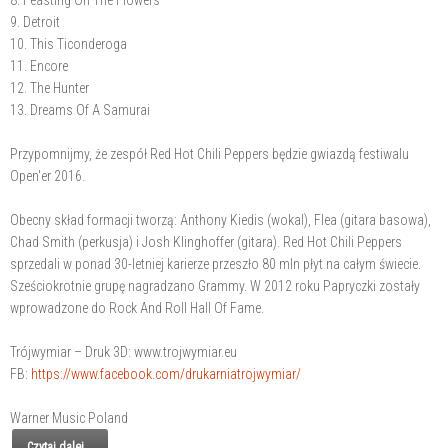
9. Detroit
10. This Ticonderoga
11. Encore
12. The Hunter
13. Dreams Of A Samurai
Przypomnijmy, że zespół Red Hot Chili Peppers będzie gwiazdą festiwalu
Open'er 2016.
Obecny skład formacji tworzą: Anthony Kiedis (wokal), Flea (gitara basowa),
Chad Smith (perkusja) i Josh Klinghoffer (gitara). Red Hot Chili Peppers
sprzedali w ponad 30-letniej karierze przeszło 80 mln płyt na całym świecie.
Sześciokrotnie grupę nagradzano Grammy. W 2012 roku Papryczki zostały
wprowadzone do Rock And Roll Hall Of Fame.
Trójwymiar – Druk 3D: www.trojwymiar.eu
FB:
https://www.facebook.com/drukarniatrojwymiar/
Warner Music Poland
Czytaj dalej...