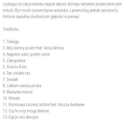
szukając na siłę poklasku nagrali album, którego tematem przewodnim jest
miłość. Być może czasem bywa wariacka, z pewnością jednak opisane tu
historie zapadną słuchaczom głęboko w pamięć.
Tracklista:
1. Tcherga
2. Mój ciemny psalm feat. Anna Witcza
3. Najpierw ciało, potem serce
4. Zakopianka
5. Sokolo Kolo
6. Ten ostatni raz
7. Sevdah
8. Całkiem świeża plotka
9. Wariacka miłość
10. Wesele
11. Rozmowa szczera, krótka feat. Alosza Awdiejew
12. Czy te oczy mogą kłamać
13. Cije je ono devojce