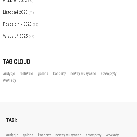
Grudzień 2025
(30)
Listopad 2025
(41)
Październik 2025
(56)
Wrzesień 2025
(47)
TAG CLOUD
audycje
festiwale
galeria
koncerty
newsy muzyczne
nowe płyty
wywiady
TAGI:
audycje
galeria
koncerty
newsy muzyczne
nowe płyty
wywiady