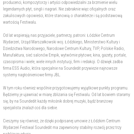
producenci, kompozytorzy i artyści odpowiedzialni za brzmienie wielu
legendarnych płyt, singli i nagrań. Nie zabraknie więc oficjalnych oraz
zakulisowych opowieści, które stanowią o charakterze i są podstawową
wartością Festiwalu.
Od lat wspierają nas przyjaciele, partnerzy, patroni: Łódzkie Centrum
Wydarzeń, Urząd Marszałkowski woj. Łódzkiego, Ministerstwo Kultury i
Dziedzictwa Narodowego, Narodowe Centrum Kultury, TVP, Polskie Radio,
Manufaktura, sieć salonów Empik, wytwórnie płytowe, kina, gazety, portale,
czasopisma i wiele, wiele innych instytucji, firm i redakcji. O dźwięk zadba
firma ESS Audio, która specjalnie na Soundedit przywiezie najnowsze
systemy nagłośnieniowe firmy JBL.
W tym roku również wspólnie przygotowujemy wyjątkowe punkty programu.
Będziemy je ujawniać w miarę zbliżania się Festiwalu. Od lat bowiem staramy
się, by na Soundedit każdy miłośnik dobrej muzyki, bądź branżowy
specjalista znalazł coś dla siebie.
Cieszymy się również, że dzięki podpisanej umowie z Łódzkim Centrum
Wydarzeń Festiwal Soundedit ma zapewniony stabilny rozwój przez trzy
najbliższe edycje.