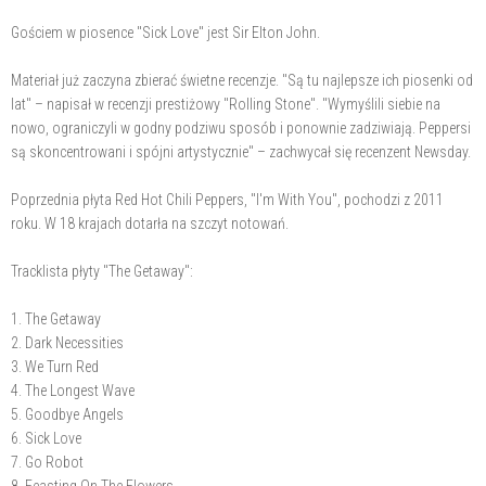
Gościem w piosence "Sick Love" jest Sir Elton John.
Materiał już zaczyna zbierać świetne recenzje. "Są tu najlepsze ich piosenki od
lat" – napisał w recenzji prestiżowy "Rolling Stone". "Wymyślili siebie na
nowo, ograniczyli w godny podziwu sposób i ponownie zadziwiają. Peppersi
są skoncentrowani i spójni artystycznie" – zachwycał się recenzent Newsday.
Poprzednia płyta Red Hot Chili Peppers, "I'm With You", pochodzi z 2011
roku. W 18 krajach dotarła na szczyt notowań.
Tracklista płyty "The Getaway":
1. The Getaway
2. Dark Necessities
3. We Turn Red
4. The Longest Wave
5. Goodbye Angels
6. Sick Love
7. Go Robot
8. Feasting On The Flowers