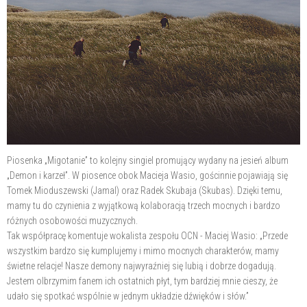
Piosenka „Migotanie” to kolejny singiel promujący wydany na jesień album
„Demon i karzeł”. W piosence obok Macieja Wasio, gościnnie pojawiają się
Tomek Mioduszewski (Jamal) oraz Radek Skubaja (Skubas). Dzięki temu,
mamy tu do czynienia z wyjątkową kolaboracją trzech mocnych i bardzo
różnych osobowości muzycznych.
Tak współpracę komentuje wokalista zespołu OCN - Maciej Wasio: „Przede
wszystkim bardzo się kumplujemy i mimo mocnych charakterów, mamy
świetne relacje! Nasze demony najwyraźniej się lubią i dobrze dogadują.
Jestem olbrzymim fanem ich ostatnich płyt, tym bardziej mnie cieszy, że
udało się spotkać wspólnie w jednym układzie dźwięków i słów.”