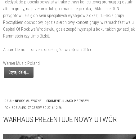
Teledysk do piosenki powstał w trakcie trasy koncertowej promującej ostatni
album grupy, na przełomie lutego i marca tego roku, . Aktualnie OCN
przygotowuje się do serii specjalnych występów z okazji 15-lecia grupy.
Początkiem obchodów, będzie sierpniowy koncert grupy, w ramach festiwalu
Capital Of Rock we Wrocławiu, gdzie zespół wystąpi u boku takich gwiazd jak
Rammstein czy Limp Bizkit.
Album Demon i karzeł ukazał się 25 września 2015 r.
Warner Music Poland
Czytaj dalej...
DZIAŁ:
NEWSY MUZYCZNE
SKOMENTUJ JAKO PIERWSZY!
PONIEDZIAŁEK, 27 CZERWIEC 2016 12:26
WARHAUS PREZENTUJE NOWY UTWÓR