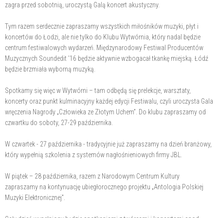
zagra przed sobotnią, uroczystą Galą koncert akustyczny.
Tym razem serdecznie zapraszamy wszystkich miłośników muzyki, płyt i
koncertów do Łodzi, ale nie tylko do Klubu Wytwórnia, który nadal będzie
centrum festiwalowych wydarzeń. Międzynarodowy Festiwal Producentów
Muzycznych Soundedit '16 będzie aktywnie wzbogacał tkankę miejską. Łódź
będzie brzmiała wyborną muzyką.
Spotkamy się więc w Wytwórni – tam odbędą się prelekcje, warsztaty,
koncerty oraz punkt kulminacyjny każdej edycji Festiwalu, czyli uroczysta Gala
wręczenia Nagrody „Człowieka ze Złotym Uchem”. Do klubu zapraszamy od
czwartku do soboty, 27-29 października.
W czwartek - 27 października - tradycyjnie już zapraszamy na dzień branżowy,
który wypełnią szkolenia z systemów nagłośnieniowych firmy JBL.
W piątek – 28 października, razem z Narodowym Centrum Kultury
zapraszamy na kontynuację ubiegłorocznego projektu „Antologia Polskiej
Muzyki Elektronicznej”.