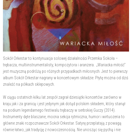
Sokół Orkestar to kontynuacja solowej działalności Przemka Sokoła –
trębacza, multiinstrumentalisty, kompozytora i aranżera. „Wariacka miłość”
jest muzyczną podróżą po różnych przypadkach miłosnych. Jest to pierwszy
album Sokół Orkestar nagrany w koncertowym składzie. Płytę można od dziś
znaleźć na półkach sklepowych.
W ciągu ostatnich kilku lat zespół zagrał dziesiątki koncertów zarówno w
kraju jak i za granicą i jest jedynym jak dotąd polskim składem, który stanął
na podium legendarnego festiwalu trębaczy w serbskiej Guczy (2014).
Instrumenty dęte blaszane, mocna sekcja rytmiczna, humor i wirtuozeria to
główne znaki rozpoznawcze Sokół Orkestar. Satyrę przeplatają z powagą
równie łatwo, jak tradycję z nowoczesnością. Nie unosząc się pychą i nie