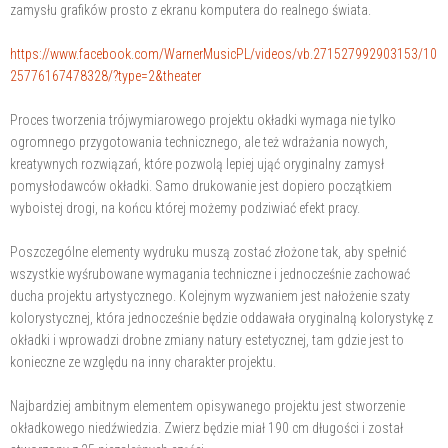
zamysłu grafików prosto z ekranu komputera do realnego świata.
https://www.facebook.com/WarnerMusicPL/videos/vb.271527992903153/10
25776167478328/?type=2&theater
Proces tworzenia trójwymiarowego projektu okładki wymaga nie tylko
ogromnego przygotowania technicznego, ale też wdrażania nowych,
kreatywnych rozwiązań, które pozwolą lepiej ująć oryginalny zamysł
pomysłodawców okładki. Samo drukowanie jest dopiero początkiem
wyboistej drogi, na końcu której możemy podziwiać efekt pracy.
Poszczególne elementy wydruku muszą zostać złożone tak, aby spełnić
wszystkie wyśrubowane wymagania techniczne i jednocześnie zachować
ducha projektu artystycznego. Kolejnym wyzwaniem jest nałożenie szaty
kolorystycznej, która jednocześnie będzie oddawała oryginalną kolorystykę z
okładki i wprowadzi drobne zmiany natury estetycznej, tam gdzie jest to
konieczne ze względu na inny charakter projektu.
Najbardziej ambitnym elementem opisywanego projektu jest stworzenie
okładkowego niedźwiedzia. Zwierz będzie miał 190 cm długości i został