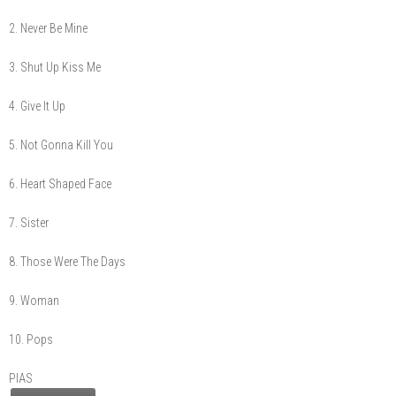
2. Never Be Mine
3. Shut Up Kiss Me
4. Give It Up
5. Not Gonna Kill You
6. Heart Shaped Face
7. Sister
8. Those Were The Days
9. Woman
10. Pops
PIAS