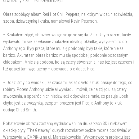
stworzony z 25 niezależnych części.
Obraz zdobiący album Red Hot Chili Peppers, na którym widać niedźwiedzia,
szopa, dziewczynkę i kruka, namalował Kevin Peterson.
– Szukałem zdjęć, obrazów, wszędzie gdzie się da. Za każdym razem, kiedy
wydawało mi się, że właśnie znalazłem idealną okładkę, wysyłałem to do
Anthony'ego. Były prace, które mu się podobały, były takie, które nie za
bardzo. Akurat ten obraz bardzo mu się spodobał, podobnie pozostałym
chłopakom. Mnie się podoba, bo są cztery stworzenia, nas też jest czterech i
też gdzieś tam wędrujemy – opowiada o okładce Flea.
– Doszliśmy do wniosku, że czasami jakieś dzieło sztuki pasuje do tego, co
robimy. Potem Anthony udzielał wywiadu i mówił, że na zdjęciu są cztery
stworzenia, a spośród nich niedźwiedź odpowiada mnie, co pasuje, Josh
chyba jest dziewczynką, szopem praczem jest Flea, a Anthony to kruk –
dodaje Chad Smith.
Bohaterowie obrazu zostaną wydrukowani na drukarkach 3D i niebawem
okładkę płyty "The Getaway" dużych rozmiarów będzie można podziwiać w
Warszawie, w EMPiK-u na ul. Marszałkowskiej. Wykonawcom projektu jest