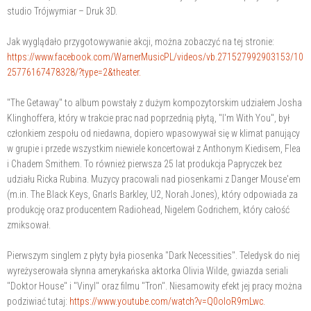
studio Trójwymiar – Druk 3D.
Jak wyglądało przygotowywanie akcji, można zobaczyć na tej stronie:
https://www.facebook.com/WarnerMusicPL/videos/vb.271527992903153/10
25776167478328/?type=2&theater.
"The Getaway" to album powstały z dużym kompozytorskim udziałem Josha
Klinghoffera, który w trakcie prac nad poprzednią płytą, "I'm With You", był
członkiem zespołu od niedawna, dopiero wpasowywał się w klimat panujący
w grupie i przede wszystkim niewiele koncertował z Anthonym Kiedisem, Flea
i Chadem Smithem. To również pierwsza 25 lat produkcja Papryczek bez
udziału Ricka Rubina. Muzycy pracowali nad piosenkami z Danger Mouse'em
(m.in. The Black Keys, Gnarls Barkley, U2, Norah Jones), który odpowiada za
produkcję oraz producentem Radiohead, Nigelem Godrichem, który całość
zmiksował.
Pierwszym singlem z płyty była piosenka "Dark Necessities". Teledysk do niej
wyreżyserowała słynna amerykańska aktorka Olivia Wilde, gwiazda seriali
"Doktor House" i "Vinyl" oraz filmu "Tron". Niesamowity efekt jej pracy można
podziwiać tutaj:
https://www.youtube.com/watch?v=Q0oIoR9mLwc.