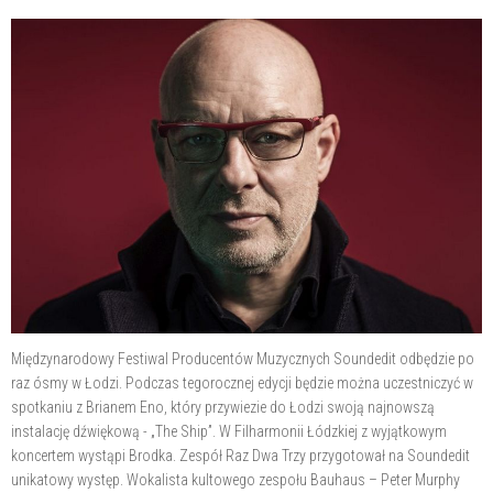
Międzynarodowy Festiwal Producentów Muzycznych Soundedit odbędzie po
raz ósmy w Łodzi. Podczas tegorocznej edycji będzie można uczestniczyć w
spotkaniu z Brianem Eno, który przywiezie do Łodzi swoją najnowszą
instalację dźwiękową - „The Ship”. W Filharmonii Łódzkiej z wyjątkowym
koncertem wystąpi Brodka. Zespół Raz Dwa Trzy przygotował na Soundedit
unikatowy występ. Wokalista kultowego zespołu Bauhaus – Peter Murphy