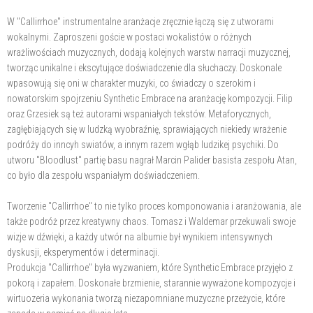
W "Callirrhoe" instrumentalne aranżacje zręcznie łączą się z utworami
wokalnymi. Zaproszeni goście w postaci wokalistów o różnych
wrażliwościach muzycznych, dodają kolejnych warstw narracji muzycznej,
tworząc unikalne i ekscytujące doświadczenie dla słuchaczy. Doskonale
wpasowują się oni w charakter muzyki, co świadczy o szerokim i
nowatorskim spojrzeniu Synthetic Embrace na aranżację kompozycji. Filip
oraz Grzesiek są też autorami wspaniałych tekstów. Metaforycznych,
zagłębiających się w ludzką wyobraźnię, sprawiających niekiedy wrażenie
podróży do inncyh swiatów, a innym razem wgłąb ludzikej psychiki. Do
utworu "Bloodlust" partię basu nagrał Marcin Palider basista zespołu Atan,
co było dla zespołu wspaniałym doświadczeniem.
Tworzenie "Callirrhoe" to nie tylko proces komponowania i aranżowania, ale
także podróż przez kreatywny chaos. Tomasz i Waldemar przekuwali swoje
wizje w dźwięki, a każdy utwór na albumie był wynikiem intensywnych
dyskusji, eksperymentów i determinacji.
Produkcja "Callirrhoe" była wyzwaniem, które Synthetic Embrace przyjęło z
pokorą i zapałem. Doskonałe brzmienie, starannie wyważone kompozycje i
wirtuozeria wykonania tworzą niezapomniane muzyczne przeżycie, które