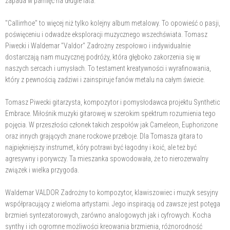
zapada w pamięć na długie lata.
"Callirrhoe" to więcej niż tylko kolejny album metalowy. To opowieść o pasji,
poświęceniu i odwadze eksploracji muzycznego wszechświata. Tomasz
Piwecki i Waldemar "Valdor" Zadrożny zespołowo i indywidualnie
dostarczają nam muzycznej podróży, która głęboko zakorzenia się w
naszych sercach i umysłach. To testament kreatywności i wyrafinowania,
który z pewnością zadziwi i zainspiruje fanów metalu na całym świecie.
Tomasz Piwecki gitarzysta, kompozytor i pomysłodawca projektu Synthetic
Embrace. Miłośnik muzyki gitarowej w szerokim spektrum rozumienia tego
pojęcia. W przeszłości członek takich zespołów jak Cameleon, Euphorizone
oraz innych grających znane rockowe przeboje. Dla Tomasza gitara to
najpiękniejszy instrumet, kóry potrawi być łagodny i koić, ale też być
agresywny i porywczy. Ta mieszanka spowodowała, że to nierozerwalny
związek i wielka przygoda.
Waldemar VALDOR Zadrożny to kompozytor, klawiszowiec i muzyk sesyjny
współpracujący z wieloma artystami. Jego inspiracją od zawsze jest potęga
brzmień syntezatorowych, zarówno analogowych jak i cyfrowych. Kocha
synthy i ich ogromne możliwości kreowania brzmienia, różnorodność