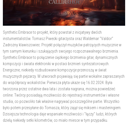
Synthetic Embrace to projekt, który powstał z inicjatywy dwóch
instumentalistów. Tomasz Piwecki gitarzysta oraz Waldemar "Valdor"
Zadrożny klawiszowiec. Projekt połączył muzyków patrzących muzycznie w
tym samym kierunku i szukających swojego rozpoznawalnego brzmienia.
Synthetic Embrace to połączenie ciężkiego brzmienia gitar, dynamicznych
kompozycji i świata elektroniki w postaci brzmień syntezatorowych.
Energiczne, niekiedy rozbudowane kompozycje przenoszą w świat
muzycznych pejzarzy. W utworach pojawiają się partie wokalne zapraszanych
do współpracy wokalistów. Pierwsza płyta ukaże się 16.02.2024. Była
tworzona przez ostatnie dwa lata i została nagrana, można powiedzieć
online. Twórcy posiadają możłiwości do rejestracji instrumentów i własne
studia, co pozwoliło tak właśnie nagrywać poszczególne partie. Wszystko
było potem przesyłane do Tomasza, który zajął się miksem i masteringiem.
Dzisiejsza technologia daje wspaniałe możliwości i "łączy" ludzi, których
dzielą niekiedy setki kilometrów, co miało miesce w tym przypadku.