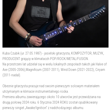
Kuba Czubik (ur. 27.05.1987) - jasielski gitarzysta, KOMPOZYTOR, MUZYK,
PRODUCENT grający w klimatacch POP/ROCK/METAL/FUSION.
Na przestrzeni lat udzielał się w wielu lokalnych zespołach takich jak Halve of
Axe (2005-2006),Magnificum (2007-2011), Wind Down (2021-2022), Ciryam
(2011-nadal).
Obecnie gitarzysta pracuje nad swoim pierwszym solowym materiałem
utrzymanym w klimacie instrumentalnego rocka.
Premiera albumu zawierającego około 10 utworów jest przewidziana na
drugą połowę 2024 roku. 6 Stycznia 2024 ROKU został opublikowany
pierwszy singiel „Awake/Ignition” z nadchodzącego albumu.