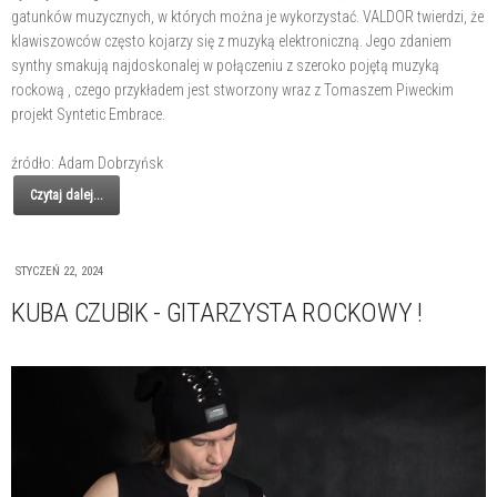
gatunków muzycznych, w których można je wykorzystać. VALDOR twierdzi, że
klawiszowców często kojarzy się z muzyką elektroniczną. Jego zdaniem
synthy smakują najdoskonalej w połączeniu z szeroko pojętą muzyką
rockową , czego przykładem jest stworzony wraz z Tomaszem Piweckim
projekt Syntetic Embrace.
źródło: Adam Dobrzyńsk
Czytaj dalej...
STYCZEŃ 22, 2024
KUBA CZUBIK - GITARZYSTA ROCKOWY !