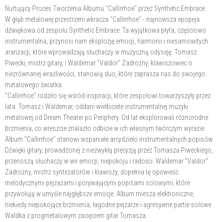
Nurtujący Proces Tworzenia Albumu "Callirrhoe" przez Synthetic Embrace.
W głąb metalowej przestrzeni wkracza "Callirrhoe" - najnowsza epopeja
dźwiękowa od zespołu Synthetic Embrace. Ta wyjątkowa płyta, częściowo
instrumentalna, przynosi nam eksplozję emocji, harmonii i niesamowitych
aranżacji, które wprowadzają słuchaczy w muzyczną odyseję. Tomasz
Piwecki, mistrz gitary, i Waldemar "Valdor" Zadrożny, klawiszowiec o
niezrównanej wrażliwości, stanowią duo, które zaprasza nas do swojego
metalowego światka.
"Callirrhoe" rodziło się wśród inspiracji, które zespołowi towarzyszyły przez
lata. Tomasz i Waldemar, oddani wielbiciele instrumentalnej muzyki
metalowej od Dream Theater po Periphery. Od lat eksplorowali różnorodne
brzmienia, co wreszcie znalazło odbicie w ich własnym twórczym wyrazie.
Album "Callirrhoe" stanowi wspaniałe arcydzieło instrumentalnych popisów.
Dźwięki gitary, prowadzonej z niezwykłą precyzją przez Tomasza Piweckiego,
przenoszą słuchaczy w wir emocji, niepokoju i radości. Waldemar "Valdor"
Zadrożny, mistrz syntezatorów i klawiszy, dopełnia tę opowieść
melodycznymi pejzażami i porywającymi popisami solowymi, które
przywołują w umyśle najgłębsze emocje. Album miesza elektroniczne,
niekiedy niepokojące brzmienia, łagodne pejzarze i agresywne partie solowe
Waldka z progmetalowym zacięciem gitar Tomasza.