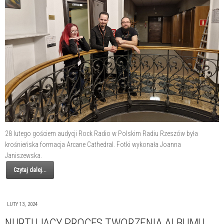
28 lutego gościem audycji Rock Radio w Polskim Radiu Rzeszów była
krośnieńska formacja Arcane Cathedral. Fotki wykonała Joanna
Janiszewska.
Czytaj dalej...
LUTY 13, 2024
NURTUJĄCY PROCES TWORZENIA ALBUMU