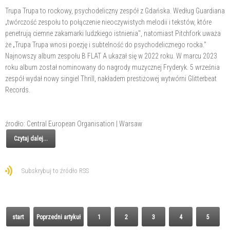
Trupa Trupa to rockowy, psychodeliczny zespół z Gdańska. Według Guardiana
„twórczość zespołu to połączenie nieoczywistych melodii i tekstów, które
penetrują ciemne zakamarki ludzkiego istnienia", natomiast Pitchfork uważa
że „Trupa Trupa wnosi poezję i subtelność do psychodelicznego rocka."
Najnowszy album zespołu B FLAT A ukazał się w 2022 roku. W marcu 2023
roku album został nominowany do nagrody muzycznej Fryderyk. 5 września
zespół wydał nowy singiel Thrill, nakładem prestiżowej wytwórni Glitterbeat
Records.
źrodło: Central European Organisation | Warsaw
Czytaj dalej...
Subskrybuj to źródło RSS
start
Poprzedni artykuł
1
2
3
4
5