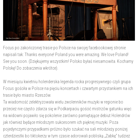
Focus po zakończonej trasie po Polsce na swojej facebookowej stronie
napisali tak: Thanks everyone! Poland you were amazing. We love Poland!
See you soon. (Dziękujemy wszystkim! Polsko byłaś niesamowita. Kochamy
Polskę! Do zobaczenia wkrótce).
W miesiącu kwietniu holenderska legenda rocka progresywnego czyli grupa
Focus gościła w Polsce na pięciu koncertach i czwartym przystankiem na ich
trasie było miasto Rzeszów.
Ta wiadomość zelektryzowała wielu zwolenników muzyki w regionie bo
przecież nie często zdarza się w Podkarpaciu gościć mistrzów gatunku więc
na widowni pojawiło się pokolenie zarówno pamiętające debiut Holendrów
jak również będące młodszym sukcesorem ich pięknej muzyki. Poza
pojedynczymi przypadkami próżno było szukać na sali młodzieży poniżej
czterdziestki bo tiktokerzy w tym czasie adorowali pobliską „Żabkę” tudzież