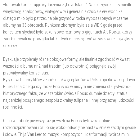
vlogowali komentując wydarzenia z „Love lsland”. Na szczęście nie zawiedli
winylowcy, analogowcy, vintygeowcy i generalnie czciciele ery wodnika
dlatego miło było patrzeć na pielgrzymów rocka wyposażonych w czarne
albumy na 33 obrotach. Punktem zbornym była sala WDK gdzie przed
koncertem słychać było zakulisowe rozmowy o gigantach Art Rocka, którzy
zadebiutowali na początku lat 70-tych odnosząc wówczas swoje największe
sukcesy.
Dyskusje przybierały różne pokojowe formy, ale finalnie zgodność w kwestii
ważności albumu nr 2 nad trzecim (lub odwrotnie) osiągnęła swój
przewidywalny konsensus.
Były nawet spory który zespół miał więcej fanów w Polsce gierkowskiej - Livin'
Blues Teda Oberga czy może Focus co w niczym nie zmienia statystyczno-
historycznego faktu, że w szerokim świecie Focus dumnie dzierżył status
najbardziej pożądanego zespołu z krainy tulipana i innej przyjaznej ludzkości
roślinności.
Ci co w sobotę pierwszy raz przyszli na Focus byli szczególnie
rozentuzjazmowani i czuło się wokół odświętne nastawienie w każdym geście
i słowie. Thijs Van Leer to muzyk, kompozytor i lider formacji, twórca m.in.