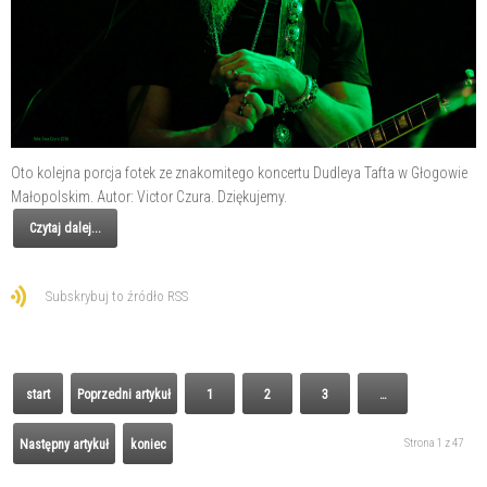
Oto kolejna porcja fotek ze znakomitego koncertu Dudleya Tafta w Głogowie
Małopolskim. Autor: Victor Czura. Dziękujemy.
Czytaj dalej...
Subskrybuj to źródło RSS
start
Poprzedni artykuł
1
2
3
…
Strona 1 z 47
Następny artykuł
koniec