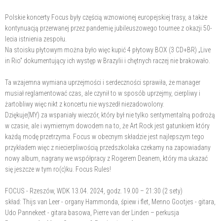
Polskie koncerty Focus były częścią wznowionej europejskiej trasy, a także
kontynuacją przerwanej przez pandemię jubileuszowego tournee z okazji 50-
lecia istnienia zespołu.
Na stoisku płytowym można było więc kupić 4 płytowy BOX (3 CD+BR) „Live
in Rio” dokumentujący ich występ w Brazylii i chętnych raczej nie brakowało.
Ta wzajemna wymiana uprzejmości i serdeczności sprawiła, że manager
musiał reglamentować czas, ale czynił to w sposób uprzejmy, cierpliwy i
żartobliwy więc nikt z koncertu nie wyszedł niezadowolony.
Dziękuje(MY) za wspaniały wieczór, który był nie tylko sentymentalną podrożą
w czasie, ale i wymiernym dowodem na to, że Art Rock jest gatunkiem który
każdą modę przetrzyma. Focus w obecnym składzie jest najlepszym tego
przykładem więc z niecierpliwością przedszkolaka czekamy na zapowiadany
nowy album, nagrany we współpracy z Rogerem Deanem, który ma ukazać
się jeszcze w tym ro(c)ku. Focus Rules!
FOCUS - Rzeszów, WDK 13.04. 2024, godz. 19.00 – 21:30 (2 sety)
skład: Thijs van Leer - organy Hammonda, śpiew i flet, Menno Gootjes - gitara,
Udo Pannekeet - gitara basowa, Pierre van der Linden – perkusja