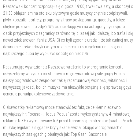
Rzeszowski koncert rozpoczął się o godz. 19:00, trwał dwa sety, a skończył o
21:30 oblężeniem na stoisku płytowym gdzie muzycy chętnie podpisywali,
płyty, koszulki, portrety, programy z trasy po Japonii itp. gadgety, a także
chętnie pozowali do zdjęć. Wśród oczekujących na autografy było sporo
osób przyjezdnych z zagranicy zarówno tej bliższej jak i dalszej, bo trafiali się
nawet zdeklarowani fani z USA! Ci co byli zgodnie uradzili, że tak cudnej muzy
dawno nie doświadczyli i w tym rozanieleniu i uskrzydleniu udali się do
najbliższego pubu by wydłużyć sobotę do niedzieli.
Reasumując wywiezione z Rzeszowa wrażenia to w programie koncertu
usłyszeliśmy wszystko co stanowi o międzynarodowej sile grupy Focus i
należy pogratulować zespołowi takiej repertuarowej wolności, witalności i
najwyższej jakości, bo ich muzyka ma niezwykle potężną silę sprawczą gdyż
generuje ponadpokoleniowe zadowolenie.
Ciekawostkę reklamową może stanowić też fakt, że całkiem niedawno
największy hit Focusa - „Hocus Pocus” został wykorzystany w 4-minutowej
reklamie NiKE i wyemitowany tuż przed transmisją mistrzostw świata. Po ich
muzykę regularnie sięga też brytyjska telewizja lokując w programach o
największych zasięgach globalnych jak: Top Gear i Saxondale.