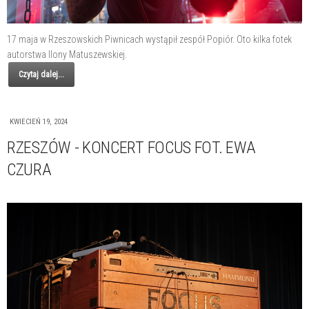
17 maja w Rzeszowskich Piwnicach wystąpił zespół Popiór. Oto kilka fotek
autorstwa Ilony Matuszewskiej.
Czytaj dalej...
KWIECIEŃ 19, 2024
RZESZÓW - KONCERT FOCUS FOT. EWA
CZURA