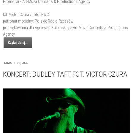
Promotor - Art-Muza Concerts & Productions Agency
txt. Victor Czura / foto: EWC
patronat medialny: Polskie Radio Rzeszów
podziękowania dla Agnieszki Kulpińskiej z Art-Muza Concerts & Productions
Agency
Czytaj dalej...
MARZEC 20, 2024
KONCERT: DUDLEY TAFT FOT. VICTOR CZURA