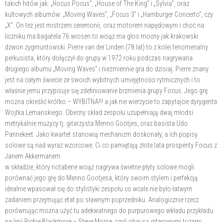
takich hitów jak: „Hocus Pocus”, „House of The King” i „Sylvia”, oraz
kultowych albumów: „Moving Waves”, „Focus 3” i „Hamburger Concerto”, czy
„X”. On też jest mistrzem ceremonii, oraz motorem napędowym i choć na
liczniku ma bagatela 76 wiosen to wciąż ma głos mocny jak krakowski
dzwon zygmuntowski. Pierre van der Linden (78 lat) to z kolei fenomenalny
perkusista, który dołączył do grupy w 1972 roku podczas nagrywana
drugiego albumu „Moving Waves” i niezmiennie gra do dzisiaj. Pierre znany
jest na całym świecie ze swoich wybitnych umiejętności rytmicznych i to
właśnie jemu przypisuje się zdefiniowanie brzmienia grupy Focus. Jego grę
można określić krótko – WYBITNA!!! a jak nie wierzycie to zapytajcie dyrygenta
Wojtka Lemańskiego. Obecny skład zespołu uzupełniają dwaj młodsi
metrykalnie muzycy tj. gitarzysta Menno Gootjes, oraz basista Udo
Pannekeet. Jako kwartet stanowią mechanizm doskonały, a ich popisy
solowe są nad wyraz wzorcowe. Ci co pamiętają złote lata prosperity Focus z
Janem Akkermanem
w składzie, który notabene wciąż nagrywa świetne płyty solowe mogli
porównać jego grę do Menno Gootjesa, który swoim stylem i perfekcją
idealnie wpasował się do stylistyki zespołu co wcale nie było łatwym
zadaniem przejmując etat po sławnym poprzedniku. Analogicznie rzecz
porównując można użyć tu adekwatnego do purpurowego wkładu przykładu
na linii Richie Blackmore – Steve Morse, czyli obaj są gitarowymi tuzami.