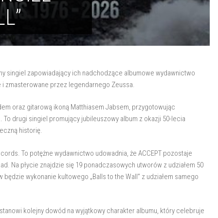
LL”
jny singiel zapowiadający ich nadchodzące albumowe wydawnictwo
e i zmasterowane przez legendarnego Zeussa.
dem oraz gitarową ikoną Matthiasem Jabsem, przygotowując
 To drugi singiel promujący jubileuszowy album z okazji 50-lecia
czną historię.
ecords. To potężne wydawnictwo udowadnia, że ACCEPT pozostaje
ekad. Na płycie znajdzie się 19 ponadczasowych utworów z udziałem 50
 będzie wykonanie kultowego „Balls to the Wall” z udziałem samego
anowi kolejny dowód na wyjątkowy charakter albumu, który celebruje