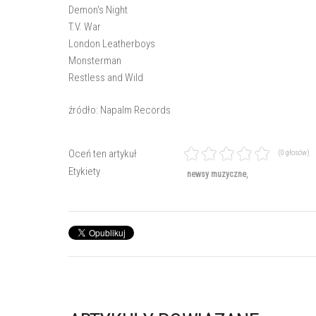
Demon's Night
T.V. War
London Leatherboys
Monsterman
Restless and Wild
źródło: Napalm Records
Oceń ten artykuł
(0 głosów)
Etykiety
newsy muzyczne