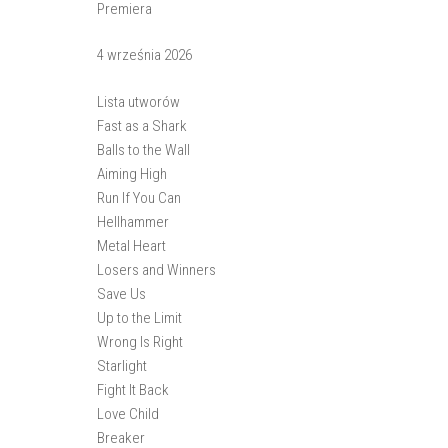
Premiera
4 września 2026
Lista utworów
Fast as a Shark
Balls to the Wall
Aiming High
Run If You Can
Hellhammer
Metal Heart
Losers and Winners
Save Us
Up to the Limit
Wrong Is Right
Starlight
Fight It Back
Love Child
Breaker