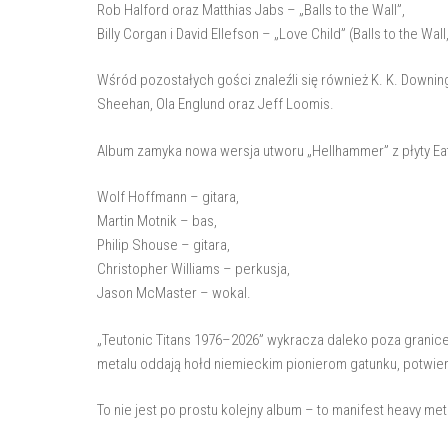
Rob Halford oraz Matthias Jabs – „Balls to the Wall”,
Billy Corgan i David Ellefson – „Love Child” (Balls to the Wall
Wśród pozostałych gości znaleźli się również K. K. Downing,
Sheehan, Ola Englund oraz Jeff Loomis.
Album zamyka nowa wersja utworu „Hellhammer” z płyty Eat
Wolf Hoffmann – gitara,
Martin Motnik – bas,
Philip Shouse – gitara,
Christopher Williams – perkusja,
Jason McMaster – wokal.
„Teutonic Titans 1976–2026” wykracza daleko poza granic
metalu oddają hołd niemieckim pionierom gatunku, potwier
To nie jest po prostu kolejny album – to manifest heavy met