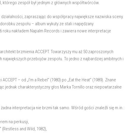
tal, którego zespół był jednym z głównych współtwórców.
 działalności, zapraszając do współpracy największe nazwiska sceny.
dorobku zespołu – album wykuty ze stali i napędzany
026 roku nakładem Napalm Records i zawiera nowe interpretacje
ni architekt brzmienia ACCEPT. Towarzyszy mu aż 50 zaproszonych
h największych przebojów zespołu. To jedno z najbardziej ambitnych i
ACCEPT – od „I'm a Rebel” (1980) po „Eat the Heat” (1989). Znane
c jednak charakterystyczny głos Marka Tornillo oraz niepowtarzalne
żadna interpretacja nie brzmi tak samo. Wśród gości znaleźli się m.in.:
erem na perkusji,
 (Restless and Wild, 1982),