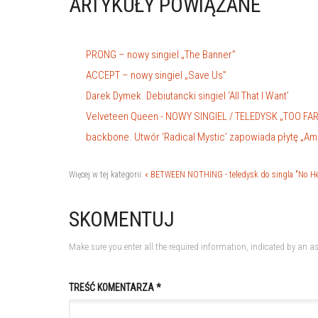
ARTYKUŁY POWIĄZANE
PRONG – nowy singiel „The Banner”
ACCEPT – nowy singiel „Save Us”
Darek Dymek. Debiutancki singiel ‘All That I Want’
Velveteen Queen - NOWY SINGIEL / TELEDYSK „TOO FA
backbone. Utwór ‘Radical Mystic’ zapowiada płytę „Am
Więcej w tej kategorii:
« BETWEEN NOTHING - teledysk do singla "No He
SKOMENTUJ
Make sure you enter all the required information, indicated by an as
TREŚĆ KOMENTARZA *