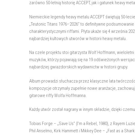
zarówno 50-letnią historię ACCEPT, jak i gatunek heavy me
Niemieckie legendy heavy metalu ACCEPT świętują 50-lecie
„Teutonic Titans 1976–2026” to definitywne podsumowanie 
charakterystycznymi riffami. Płyta ukaże się 4 września 2
najbardziej kultowych utworów w historii heavy metalu.
Na czele projektu stoi gitarzysta Wolf Hoffmann, wielolet
muzyków, którzy pojawiają się na 19 odświeżonych wersjac
najbardziej gwiazdorskich wydawnictw w historii grupy.
Album prowadzi słuchacza przez klasyczne lata twórczości 
kompozycje otrzymały zupełnie nowe aranżacje, zachowują
gitarowe riffy Wolfa Hoffmanna.
Każdy utwór został nagrany w innym składzie, dzięki czemu 
Tobias Forge – „Save Us” (I'm a Rebel, 1980), z Rayem Luzi
Phil Anselmo, Kirk Hammett i Mikkey Dee – „Fast as a Shark”