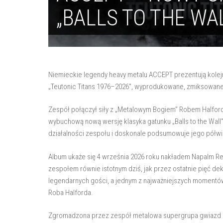
„BALLS TO THE WA
Niemieckie legendy heavy metalu ACCEPT prezentują kole
„Teutonic Titans 1976–2026”, wyprodukowane, zmiksowan
Zespół połączył siły z „Metalowym Bogiem” Robem Halfor
wybuchową nową wersję klasyka gatunku „Balls to the Wall”.
działalności zespołu i doskonale podsumowuje jego półwie
Album ukaże się 4 września 2026 roku nakładem Napalm R
zespołem równie istotnym dziś, jak przez ostatnie pięć d
legendarnych gości, a jednym z najważniejszych momentów
Roba Halforda.
Zgromadzona przez zespół metalowa supergrupa gwiazd st