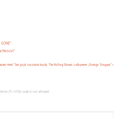
R GONE”
a Nesciri”
aven Here"
Ten język zrozumie każdy. The Rolling Stones z albumem „Foreign Tongues” »
terisk (*). HTML code is not allowed.