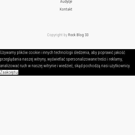
Audycje
Kontakt
Copyright by
Rock Blog 33
Używamy plików cookie i innych technologii śledzenia, aby poprawić jakość
przeglądania naszej witryny, wyświetlać spersonalizowane treści i reklamy,
analizować ruch w naszej witrynie i wiedzieć, skąd pochodzą nasi użytkownicy.
Zaakceptuj