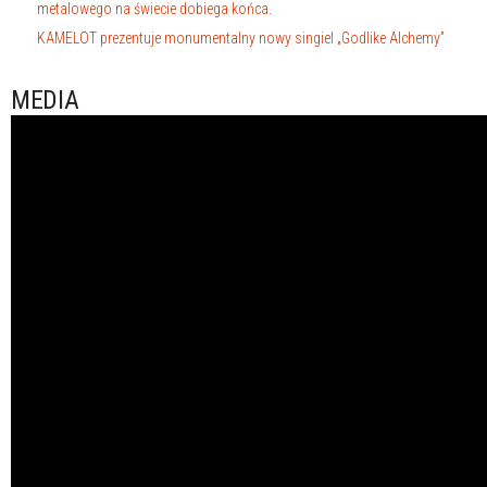
metalowego na świecie dobiega końca.
KAMELOT prezentuje monumentalny nowy singiel „Godlike Alchemy”
MEDIA