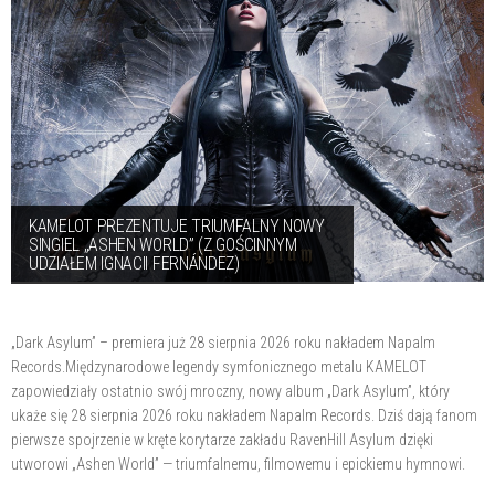
KAMELOT PREZENTUJE TRIUMFALNY NOWY
SINGIEL „ASHEN WORLD” (Z GOŚCINNYM
UDZIAŁEM IGNACII FERNÁNDEZ)
„Dark Asylum” – premiera już 28 sierpnia 2026 roku nakładem Napalm
Records.Międzynarodowe legendy symfonicznego metalu KAMELOT
zapowiedziały ostatnio swój mroczny, nowy album „Dark Asylum”, który
ukaże się 28 sierpnia 2026 roku nakładem Napalm Records. Dziś dają fanom
pierwsze spojrzenie w kręte korytarze zakładu RavenHill Asylum dzięki
utworowi „Ashen World” — triumfalnemu, filmowemu i epickiemu hymnowi.