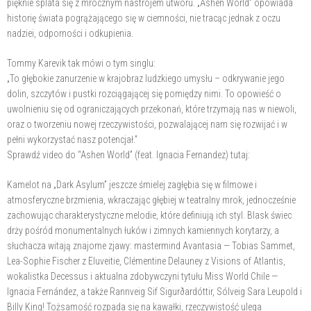
pięknie splata się z mrocznym nastrojem utworu. „Ashen World” opowiada
historię świata pogrążającego się w ciemności, nie tracąc jednak z oczu
nadziei, odporności i odkupienia.
Tommy Karevik tak mówi o tym singlu:
„To głębokie zanurzenie w krajobraz ludzkiego umysłu – odkrywanie jego
dolin, szczytów i pustki rozciągającej się pomiędzy nimi. To opowieść o
uwolnieniu się od ograniczających przekonań, które trzymają nas w niewoli,
oraz o tworzeniu nowej rzeczywistości, pozwalającej nam się rozwijać i w
pełni wykorzystać nasz potencjał.”
Sprawdź video do “Ashen World” (feat. Ignacia Fernandez) tutaj:
Kamelot na „Dark Asylum” jeszcze śmielej zagłębia się w filmowe i
atmosferyczne brzmienia, wkraczając głębiej w teatralny mrok, jednocześnie
zachowując charakterystyczne melodie, które definiują ich styl. Blask świec
drży pośród monumentalnych łuków i zimnych kamiennych korytarzy, a
słuchacza witają znajome zjawy: mastermind Avantasia — Tobias Sammet,
Lea-Sophie Fischer z Eluveitie, Clémentine Delauney z Visions of Atlantis,
wokalistka Decessus i aktualna zdobywczyni tytułu Miss World Chile —
Ignacia Fernández, a także Rannveig Sif Sigurðardóttir, Sólveig Sara Leupold i
Billy King! Tożsamość rozpada się na kawałki, rzeczywistość ulega