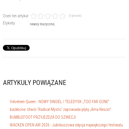
Oceń ten artykuł
(0 głosów)
Etykiety
newsy muzyczne
ARTYKUŁY POWIĄZANE
Velveteen Queen - NOWY SINGIEL / TELEDYSK „TOO FAR GONE”
backbone. Utwór ‘Radical Mystic’ zapowiada płytę „Ama Nesciri”
BUMBLEFOOT PRZYJEŻDŻA DO SZWECJI
WACKEN OPEN AIR 2026 - Jubileuszowa edycja największego festiwalu