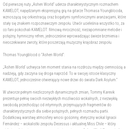
Od pierwszej nuty „Ashen World” uderza charakterystycznym rozmachem
KAMELOT, napędzanym ekspresyjną grą na gitarze Thomasa Youngblooda,
wznoszącą się orkiestracją oraz bogatymi symfonicznymi aranżacjami, które
stały się znakiem rozpoznawczym zespołu. Utwór ucieleśnia wszystko to, za
co fani pokochali KAMELOT: filmową mroczność, niezapomniane melodie i
potężny, hymniczny refren, jednocześnie wprowadzając świeże brzmienia i
nieoczekiwane zwroty, które poszerzają muzyczny krajobraz zespołu.
Thomas Youngblood o “Ashen World”:
„‘Ashen World’ uchwyca ten moment stania na rozdrożu między ciemnością a
nadzieją, gdy zaczyna się droga naprzód. To w swojej istocie klasyczny
KAMELOT, jednocześnie otwierający nowe drzwi do świata Dark Asylum.”
W utworze pełnym niezliczonych dynamicznych zmian, Tommy Karevik
prezentuje pełnię swoich niezwykłych możliwości wokalnych, z niezwykłą
swobodą przechodząc od intymnych, przejmujących fragmentów do
charakterystycznych dla siebie potężnych, pełnych rozmachu partii.
Dodatkową warstwę atmosfery wnosi gościnny, eteryczny wokal Ignacii
Fernández – wokalistki zespołu Decessus i aktualnej Miss Chile – który