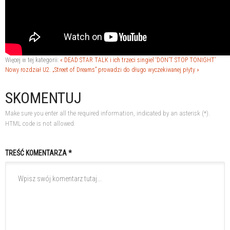
Więcej w tej kategorii:
« DEAD STAR TALK i ich trzeci singiel ‘DON’T STOP TONIGHT’
Nowy rozdział U2. „Street of Dreams” prowadzi do długo wyczekiwanej płyty »
SKOMENTUJ
Make sure you enter all the required information, indicated by an asterisk (*).
HTML code is not allowed.
TREŚĆ KOMENTARZA *