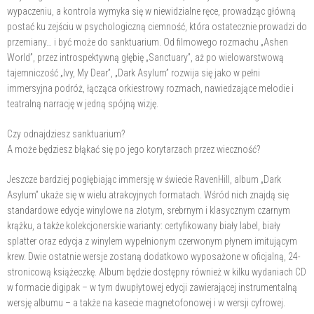
wypaczeniu, a kontrola wymyka się w niewidzialne ręce, prowadząc główną
postać ku zejściu w psychologiczną ciemność, która ostatecznie prowadzi do
przemiany… i być może do sanktuarium. Od filmowego rozmachu „Ashen
World”, przez introspektywną głębię „Sanctuary”, aż po wielowarstwową
tajemniczość „Ivy, My Dear”, „Dark Asylum” rozwija się jako w pełni
immersyjna podróż, łącząca orkiestrowy rozmach, nawiedzające melodie i
teatralną narrację w jedną spójną wizję.
Czy odnajdziesz sanktuarium?
A może będziesz błąkać się po jego korytarzach przez wieczność?
Jeszcze bardziej pogłębiając immersję w świecie RavenHill, album „Dark
Asylum” ukaże się w wielu atrakcyjnych formatach. Wśród nich znajdą się
standardowe edycje winylowe na złotym, srebrnym i klasycznym czarnym
krążku, a także kolekcjonerskie warianty: certyfikowany biały label, biały
splatter oraz edycja z winylem wypełnionym czerwonym płynem imitującym
krew. Dwie ostatnie wersje zostaną dodatkowo wyposażone w oficjalną, 24-
stronicową książeczkę. Album będzie dostępny również w kilku wydaniach CD
w formacie digipak – w tym dwupłytowej edycji zawierającej instrumentalną
wersję albumu – a także na kasecie magnetofonowej i w wersji cyfrowej.