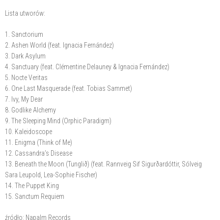
Lista utworów:
1. Sanctorium
2. Ashen World (feat. Ignacia Fernández)
3. ⁠Dark Asylum
4. Sanctuary (feat. Clémentine Delauney & Ignacia Fernández)
5. Nocte Veritas
6. One Last Masquerade (feat. Tobias Sammet)
7. ⁠Ivy, My Dear
8. Godlike Alchemy
9. The Sleeping Mind (Orphic Paradigm)
10. Kaleidoscope
11. Enigma (Think of Me)
12. Cassandra’s Disease
13. Beneath the Moon (Tunglið) (feat. Rannveig Sif Sigurðardóttir, Sólveig
Sara Leupold, Lea-Sophie Fischer)
14. ⁠The Puppet King
15. ⁠Sanctum Requiem
źródło: Napalm Records