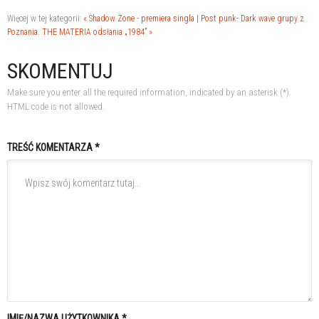
Więcej w tej kategorii:
« Shadow Zone - premiera singla | Post punk- Dark wave grupy z
Poznania.
THE MATERIA odsłania „1984” »
SKOMENTUJ
Make sure you enter all the required information, indicated by an asterisk (*).
HTML code is not allowed.
TREŚĆ KOMENTARZA *
IMIĘ/NAZWA UŻYTKOWNIKA *