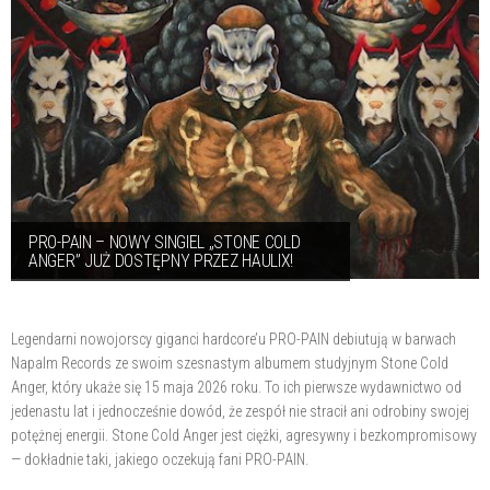
PRO-PAIN – NOWY SINGIEL „STONE COLD
ANGER” JUŻ DOSTĘPNY PRZEZ HAULIX!
Legendarni nowojorscy giganci hardcore’u PRO-PAIN debiutują w barwach
Napalm Records ze swoim szesnastym albumem studyjnym Stone Cold
Anger, który ukaże się 15 maja 2026 roku. To ich pierwsze wydawnictwo od
jedenastu lat i jednocześnie dowód, że zespół nie stracił ani odrobiny swojej
potężnej energii. Stone Cold Anger jest ciężki, agresywny i bezkompromisowy
— dokładnie taki, jakiego oczekują fani PRO-PAIN.