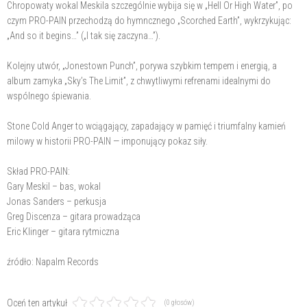
Chropowaty wokal Meskila szczególnie wybija się w „Hell Or High Water”, po
czym PRO-PAIN przechodzą do hymncznego „Scorched Earth”, wykrzykując:
„And so it begins…” („I tak się zaczyna…”).
Kolejny utwór, „Jonestown Punch”, porywa szybkim tempem i energią, a
album zamyka „Sky’s The Limit”, z chwytliwymi refrenami idealnymi do
wspólnego śpiewania.
Stone Cold Anger to wciągający, zapadający w pamięć i triumfalny kamień
milowy w historii PRO-PAIN — imponujący pokaz siły.
Skład PRO-PAIN:
Gary Meskil – bas, wokal
Jonas Sanders – perkusja
Greg Discenza – gitara prowadząca
Eric Klinger – gitara rytmiczna
źródło: Napalm Records
Oceń ten artykuł
(0 głosów)