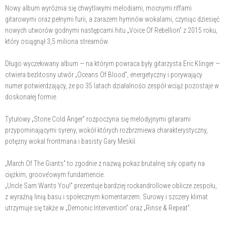
Nowy album wyróżnia się chwytliwymi melodiami, mocnymi riffami
gitarowymi oraz pełnymi furii, a zarazem hymnów wokalami, czyniąc dziesięć
nowych utworów godnymi następcami hitu „Voice Of Rebellion” z 2015 roku,
który osiągnął 3,5 miliona streamów.
Długo wyczekiwany album — na którym powraca były gitarzysta Eric Klinger —
otwiera bezlitosny utwór „Oceans Of Blood”, energetyczny i porywający
numer potwierdzający, że po 35 latach działalności zespół wciąż pozostaje w
doskonałej formie.
Tytułowy „Stone Cold Anger” rozpoczyna się melodyjnymi gitarami
przypominającymi syreny, wokół których rozbrzmiewa charakterystyczny,
potężny wokal frontmana i basisty Gary Meskil.
„March Of The Giants” to zgodnie z nazwą pokaz brutalnej siły oparty na
ciężkim, groove’owym fundamencie.
„Uncle Sam Wants You!” prezentuje bardziej rockandrollowe oblicze zespołu,
z wyraźną linią basu i społecznym komentarzem. Surowy i szczery klimat
utrzymuje się także w „Demonic Intervention” oraz „Rinse & Repeat”.