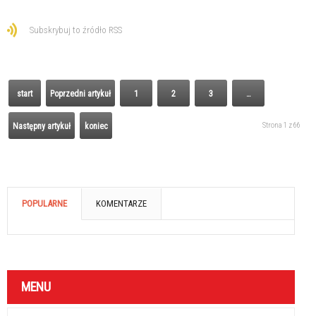
Subskrybuj to źródło RSS
start
Poprzedni artykuł
1
2
3
…
Strona 1 z 66
Następny artykuł
koniec
POPULARNE
KOMENTARZE
MENU