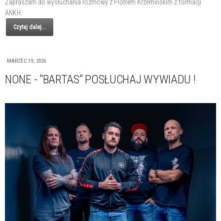
Zapraszam do wysłuchania rozmowy z Piotrem Krzemińskim z formacji
ANKH.
Czytaj dalej...
MARZEC 19, 2026
NONE - "BARTAS" POSŁUCHAJ WYWIADU !