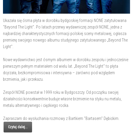
Ukazała się ósma płyta w dorobku bydgoskiej formacji NONE zatytułowana
"Beyond The Light". Po latach przerwy wydawniczej zespół NONE, jedna z
najbardziej charakterystycznych formacji polskiej sceny metalowej, ogłasza
premierę swojego nowego albumu studyjnego zatytułowanego „Beyond The
Light".
Nowe wydawnictwo jest ósmym albumem w dorobku zespołu i jednocześnie
pierwszym pełnym materiałem od wielu lat. „Beyond The Light" to płyta
dojrzała, bezkompromisowa i intensywna – zarówno pod względem
brzmienia, jak i przekazu.
Zespół NONE powstał w 1999 roku w Bydgoszczy. Od początku swojej
działalności konsekwentnie buduje własne brzmienie na styku nu metalu,
metalu alternatywnego i ciężkiego rocka.
Zapraszam do wysłuchania rozmowy z Bartkiem "Bartasem" Dębickim.
Czytaj dalej...