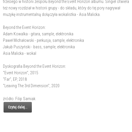
trzeciego w historii zespołu Beyond the Event Horizon albumu. Singiel otwiera
też nowy rozdział w historii grupy - do składu, który do tej pory nagrywał
muzykę instrumentalną dołączyła wokalistka - Asia Malicka.
Beyond the Event Horizon:
Adam Kowalka - gitara, sample, elektronika
Paweł Michałowski - perkusja, sample, elektronika
Jakub Puszyński - bass, sample, elektronika
Asia Malicka - wokal
Dyskografia Beyond the Event Horizon:
"Event Horizon", 2015
"Far", EP, 2018
"Leaving The 3rd Dimension", 2020
źródło: Filip Sarniak
Czytaj dalej...