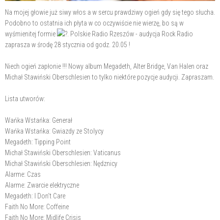
Na mojej głowie już siwy włos a w sercu prawdziwy ogień gdy się tego słucha.
Podobno to ostatnia ich płyta w co oczywiście nie wierzę, bo są w
wyśmienitej formie
. Polskie Radio Rzeszów - audycja Rock Radio
zaprasza w środę 28 stycznia od godz. 20.05 !
Niech ogień zapłonie !!! Nowy album Megadeth, Alter Bridge, Van Halen oraz
Michał Stawiński Oberschlesien to tylko niektóre pozycje audycji. Zapraszam.
Lista utworów:
Wańka Wstańka: Generał
Wańka Wstańka: Gwiazdy ze Stolycy
Megadeth: Tipping Point
Michał Stawiński Oberschlesien: Vaticanus
Michał Stawiński Oberschlesien: Nędznicy
Alarme: Czas
Alarme: Zwarcie elektryczne
Megadeth: I Don't Care
Faith No More: Coffeine
Faith No More: Midlife Crisis