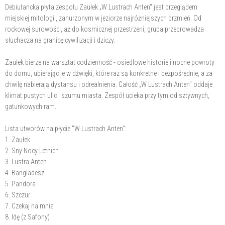
Debiutancka płyta zespołu Zaułek „W Lustrach Anten" jest przeglądem
miejskiej mitologii, zanurzonym w jeziorze najróżniejszych brzmień. Od
rockowej surowości, aż do kosmicznej przestrzeni, grupa przeprowadza
słuchacza na granicę cywilizacji i dziczy.
Zaułek bierze na warsztat codzienność - osiedlowe historie i nocne powroty
do domu, ubierając je w dźwięki, które raz są konkretne i bezpośrednie, a za
chwilę nabierają dystansu i odrealnienia. Całość „W Lustrach Anten" oddaje
klimat pustych ulic i szumu miasta. Zespół ucieka przy tym od sztywnych,
gatunkowych ram.
Lista utworów na płycie "W Lustrach Anten":
1. Zaułek
2. Sny Nocy Letnich
3. Lustra Anten
4. Bangladesz
5. Pandora
6. Szczur
7. Czekaj na mnie
8. Idę (z Safony)