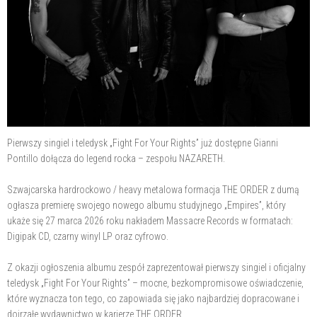
Pierwszy singiel i teledysk „Fight For Your Rights” już dostępne Gianni
Pontillo dołącza do legend rocka – zespołu NAZARETH.
Szwajcarska hardrockowo / heavy metalowa formacja THE ORDER z dumą
ogłasza premierę swojego nowego albumu studyjnego „Empires”, który
ukaże się 27 marca 2026 roku nakładem Massacre Records w formatach:
Digipak CD, czarny winyl LP oraz cyfrowo.
Z okazji ogłoszenia albumu zespół zaprezentował pierwszy singiel i oficjalny
teledysk „Fight For Your Rights” – mocne, bezkompromisowe oświadczenie,
które wyznacza ton tego, co zapowiada się jako najbardziej dopracowane i
dojrzałe wydawnictwo w karierze THE ORDER.