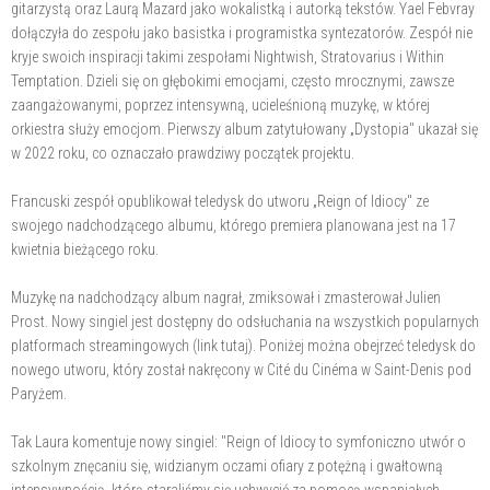
gitarzystą oraz Laurą Mazard jako wokalistką i autorką tekstów. Yael Febvray
dołączyła do zespołu jako basistka i programistka syntezatorów. Zespół nie
kryje swoich inspiracji takimi zespołami Nightwish, Stratovarius i Within
Temptation. Dzieli się on głębokimi emocjami, często mrocznymi, zawsze
zaangażowanymi, poprzez intensywną, ucieleśnioną muzykę, w której
orkiestra służy emocjom. Pierwszy album zatytułowany „Dystopia" ukazał się
w 2022 roku, co oznaczało prawdziwy początek projektu.
Francuski zespół opublikował teledysk do utworu „Reign of Idiocy" ze
swojego nadchodzącego albumu, którego premiera planowana jest na 17
kwietnia bieżącego roku.
Muzykę na nadchodzący album nagrał, zmiksował i zmasterował Julien
Prost. Nowy singiel jest dostępny do odsłuchania na wszystkich popularnych
platformach streamingowych (link tutaj). Poniżej można obejrzeć teledysk do
nowego utworu, który został nakręcony w Cité du Cinéma w Saint-Denis pod
Paryżem.
Tak Laura komentuje nowy singiel: "Reign of Idiocy to symfoniczno utwór o
szkolnym znęcaniu się, widzianym oczami ofiary z potężną i gwałtowną