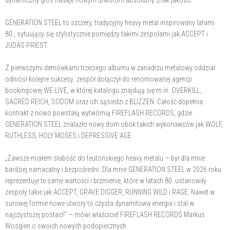
GENERATION STEEL to szczery, tradycyjny heavy metal inspirowany latami
80., sytuujący się stylistycznie pomiędzy takimi zespołami jak ACCEPT i
JUDAS PRIEST.
Z pierwszymi demówkami trzeciego albumu w zanadrzu metalowy oddział
odniósł kolejne sukcesy: zespół dołączył do renomowanej agencji
bookingowej WE-LIVE, w której katalogu znajdują się m.in. OVERKILL,
SACRED REICH, SODOM oraz ich sąsiedzi z BLIZZEN. Całość dopełnia
kontrakt z nowo powstałą wytwórnią FIREFLASH RECORDS, gdzie
GENERATION STEEL znalazło nowy dom obok takich wykonawców jak WOLF,
RUTHLESS, HOLY MOSES i DEPRESSIVE AGE.
„Zawsze miałem słabość do teutońskiego heavy metalu — był dla mnie
bardziej namacalny i bezpośredni. Dla mnie GENERATION STEEL w 2026 roku
reprezentuje te same wartości i brzmienie, które w latach 80. ustanowiły
zespoły takie jak ACCEPT, GRAVE DIGGER, RUNNING WILD i RAGE. Nawet w
surowej formie nowe utwory to czysta dynamitowa energia i stal w
najczystszej postaci!” — mówi właściciel FIREFLASH RECORDS Markus
Wosgien o swoich nowych podopiecznych.