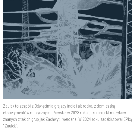
Zaułek to zespół z Oświęcimia grający indie i alt rocka, z domieszką
eksperymentów muzycznych. Powstał w 2023 roku, jako projekt muzyków
znanych z takich grup jak Zachwyt i weroena. W 2024 roku zadebiutował EPką
"Zaułek".