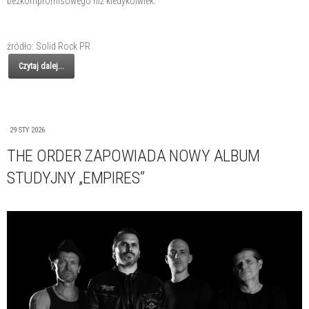
bezkompromisowego niż kiedykolwiek.
źródło: Solid Rock PR
Czytaj dalej...
29 STY 2026
THE ORDER ZAPOWIADA NOWY ALBUM
STUDYJNY „EMPIRES”