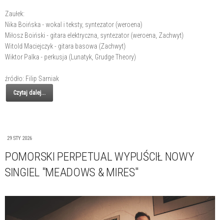
Zaułek:
Nika Boińska - wokal i teksty, syntezator (weroena)
Miłosz Boiński - gitara elektryczna, syntezator (weroena, Zachwyt)
Witold Maciejczyk - gitara basowa (Zachwyt)
Wiktor Palka - perkusja (Lunatyk, Grudge Theory)
źródło: Filip Sarniak
Czytaj dalej...
29 STY 2026
POMORSKI PERPETUAL WYPUŚCIŁ NOWY
SINGIEL "MEADOWS & MIRES"