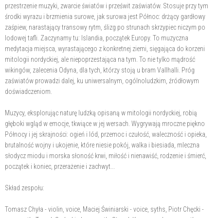
przestrzenie muzyki, zwarcie światów i prześwit zaświatów. Stosuje przy tym
środki wyrazu i brzmienia surowe, jak surowa jest Północ: drżący gardłowy
zaśpiew, narastający transowy rytm, ślizg po strunach skrzypiec niczym po
lodowej tafli. Zaczynamy tu: Islandia, początek Europy. To muzyczna
medytacja miejsca, wyrastającego z konkretnej ziemi, sięgająca do korzeni
mitologii nordyckiej, ale niepoprzestająca na tym. To nie tylko mądrość
wikingów, zalecenia Odyna, dla tych, którzy stoją u bram Vallhalli. Próg
zaświatów prowadzi dalej, ku uniwersalnym, ogólnoludzkim, źródłowym
doświadczeniom.
Muzycy, eksplorując naturę ludzką opisaną w mitologii nordyckiej, robią
głęboki wgląd w emocje, tkwiące w jej wersach. Wygrywają mroczne piękno
Północy i jej skrajności: ogień i lód, przemoc i czułość, waleczność i opieka,
brutalność wojny i ukojenie, które niesie pokój, walka i biesiada, mleczna
słodycz miodu i morska słoność krwi, miłość i nienawiść, rodzenie i śmierć,
początek i koniec, przerażenie i zachwyt...
Skład zespołu:
Tomasz Chyła - violin, voice, Maciej Świniarski - voice, syths, Piotr Chęcki -