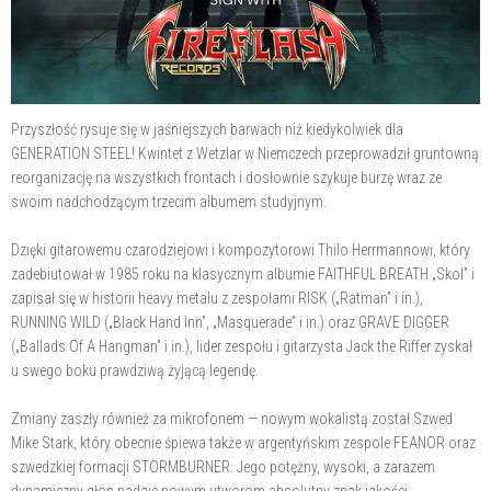
Przyszłość rysuje się w jaśniejszych barwach niż kiedykolwiek dla
GENERATION STEEL! Kwintet z Wetzlar w Niemczech przeprowadził gruntowną
reorganizację na wszystkich frontach i dosłownie szykuje burzę wraz ze
swoim nadchodzącym trzecim albumem studyjnym.
Dzięki gitarowemu czarodziejowi i kompozytorowi Thilo Herrmannowi, który
zadebiutował w 1985 roku na klasycznym albumie FAITHFUL BREATH „Skol” i
zapisał się w historii heavy metalu z zespołami RISK („Ratman” i in.),
RUNNING WILD („Black Hand Inn”, „Masquerade” i in.) oraz GRAVE DIGGER
(„Ballads Of A Hangman” i in.), lider zespołu i gitarzysta Jack the Riffer zyskał
u swego boku prawdziwą żyjącą legendę.
Zmiany zaszły również za mikrofonem — nowym wokalistą został Szwed
Mike Stark, który obecnie śpiewa także w argentyńskim zespole FEANOR oraz
szwedzkiej formacji STORMBURNER. Jego potężny, wysoki, a zarazem
dynamiczny głos nadaje nowym utworom absolutny znak jakości.