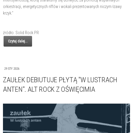
intensywnością, którą staraliśmy się uchwycić za pomocą wspaniałych
orkiestracji, energetycznych riffów i wokali prezentowanych niczym łzawy
krzyk."
źródło: Solid Rock PR
Czytaj dalej...
29 STY 2026
ZAUŁEK DEBIUTUJE PŁYTĄ "W LUSTRACH
ANTEN". ALT ROCK Z OŚWIĘCIMIA