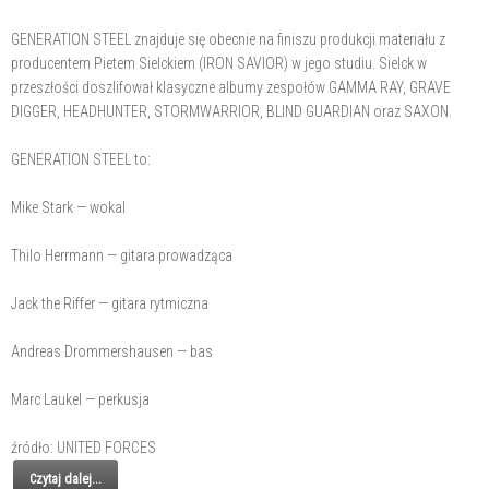
GENERATION STEEL znajduje się obecnie na finiszu produkcji materiału z
producentem Pietem Sielckiem (IRON SAVIOR) w jego studiu. Sielck w
przeszłości doszlifował klasyczne albumy zespołów GAMMA RAY, GRAVE
DIGGER, HEADHUNTER, STORMWARRIOR, BLIND GUARDIAN oraz SAXON.
GENERATION STEEL to:
Mike Stark — wokal
Thilo Herrmann — gitara prowadząca
Jack the Riffer — gitara rytmiczna
Andreas Drommershausen — bas
Marc Laukel — perkusja
źródło: UNITED FORCES
Czytaj dalej...