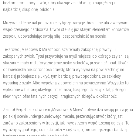
bezkompromisowy utwór, który ukazuje zespół w jego najcięższej i
najbardziej skupionej odsłonie.
Muzycznie Perpetual po raz kolejny łączy tradycje thrash metalu z wpływami
współczesnego hardcore'a. Utwór stał się już stałym elementem koncertów
zespołu, udowadniając swoją siłę i bezpośredniość na scenie.
Tekstowo „Meadows & Mires" porusza tematy zakopanej prawdy... i
zakopanych zwłok. Tytuł przywołuje na myśl miejsce, do którego zsyłani są
skazani – mało metaforyczne śmietnisko sekretów, przewinień i ciał. Utwór
odzwierciedla nieuchronność prawdy, która wypływa na powierzchnię: im
bardziej próbujesz się ukryć, tym bardziej prawdopodobne, że szkielety
wypadną z szafy. Albo wypełzną z powrotem na powierzchnię. Wszystko to
wplecione w historię ukrytego cmentarza, liczącego dziesiątki lat, pełnego
niewinnych ofiar fatalnych decyzji i tragicznych zbiegów okoliczności.
Zespół Perpetual z utworem „Meadows & Mires" potwierdza swoją pozycję na
polskiej scenie undergroundowego metalu, prezentując utwór, który jest
zarówno zakorzeniony w tradycji, jak i wyostrzony współczesną agresją. To
wyraźny sygnał tego, co nadchodzi – cięższego, mroczniejszego i bardziej