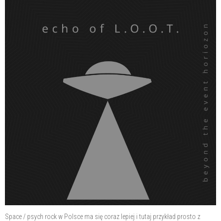
Space / psych rock w Polsce ma się coraz lepiej i tutaj przykład prosto z