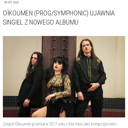
30 STY 2026
OÏKOUMEN (PROG/SYMPHONIC) UJAWNIA
SINGIEL Z NOWEGO ALBUMU
Zespół Oïkoumen powstał w 2017 roku z Elie Veux jako kompozytorem i