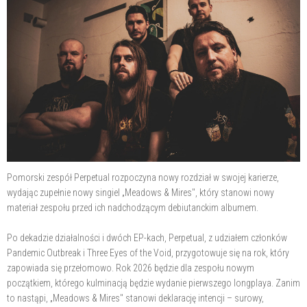
Pomorski zespół Perpetual rozpoczyna nowy rozdział w swojej karierze,
wydając zupełnie nowy singiel „Meadows & Mires", który stanowi nowy
materiał zespołu przed ich nadchodzącym debiutanckim albumem.
Po dekadzie działalności i dwóch EP-kach, Perpetual, z udziałem członków
Pandemic Outbreak i Three Eyes of the Void, przygotowuje się na rok, który
zapowiada się przełomowo. Rok 2026 będzie dla zespołu nowym
początkiem, którego kulminacją będzie wydanie pierwszego longplaya. Zanim
to nastąpi, „Meadows & Mires" stanowi deklarację intencji – surowy,