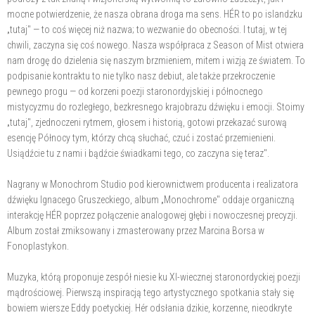
mocne potwierdzenie, że nasza obrana droga ma sens. HÉR to po islandzku
„tutaj" — to coś więcej niż nazwa; to wezwanie do obecności. I tutaj, w tej
chwili, zaczyna się coś nowego. Nasza współpraca z Season of Mist otwiera
nam drogę do dzielenia się naszym brzmieniem, mitem i wizją ze światem. To
podpisanie kontraktu to nie tylko nasz debiut, ale także przekroczenie
pewnego progu — od korzeni poezji staronordyjskiej i północnego
mistycyzmu do rozległego, bezkresnego krajobrazu dźwięku i emocji. Stoimy
„tutaj", zjednoczeni rytmem, głosem i historią, gotowi przekazać surową
esencję Północy tym, którzy chcą słuchać, czuć i zostać przemienieni.
Usiądźcie tu z nami i bądźcie świadkami tego, co zaczyna się teraz".
Nagrany w Monochrom Studio pod kierownictwem producenta i realizatora
dźwięku Ignacego Gruszeckiego, album „Monochrome" oddaje organiczną
interakcję HÉR poprzez połączenie analogowej głębi i nowoczesnej precyzji.
Album został zmiksowany i zmasterowany przez Marcina Borsa w
Fonoplastykon.
Muzyka, którą proponuje zespół niesie ku XI-wiecznej staronordyckiej poezji
mądrościowej. Pierwszą inspiracją tego artystycznego spotkania stały się
bowiem wiersze Eddy poetyckiej. Hér odsłania dzikie, korzenne, nieodkryte