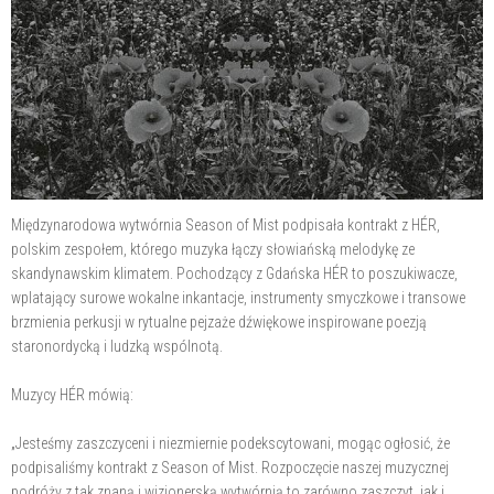
Międzynarodowa wytwórnia Season of Mist podpisała kontrakt z HÉR,
polskim zespołem, którego muzyka łączy słowiańską melodykę ze
skandynawskim klimatem. Pochodzący z Gdańska HÉR to poszukiwacze,
wplatający surowe wokalne inkantacje, instrumenty smyczkowe i transowe
brzmienia perkusji w rytualne pejzaże dźwiękowe inspirowane poezją
staronordycką i ludzką wspólnotą.
Muzycy HÉR mówią:
„Jesteśmy zaszczyceni i niezmiernie podekscytowani, mogąc ogłosić, że
podpisaliśmy kontrakt z Season of Mist. Rozpoczęcie naszej muzycznej
podróży z tak znaną i wizjonerską wytwórnią to zarówno zaszczyt, jak i