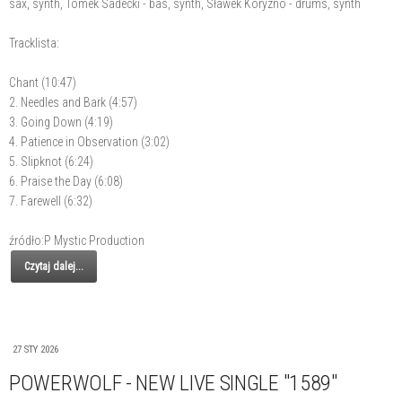
sax, synth, Tomek Sadecki - bas, synth, Sławek Koryzno - drums, synth
Tracklista:
Chant (10:47)
2. Needles and Bark (4:57)
3. Going Down (4:19)
4. Patience in Observation (3:02)
5. Slipknot (6:24)
6. Praise the Day (6:08)
7. Farewell (6:32)
źródło:P Mystic Production
Czytaj dalej...
27 STY 2026
POWERWOLF - NEW LIVE SINGLE "1589"