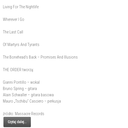
Living For The Nightlife
Wherever I Go
The Last Call
Of Martyrs And Tyrants
The Bonehead's Back – Promises And Illusions
THE ORDER tworzą:
Gianni Pontillo – wokal
Bruno Spring – gitara
Alain Schwaller – gitara basowa
Mauro „Tschibu” Casciero – perkusja
źródło: Massacre Records
Czytaj dalej...