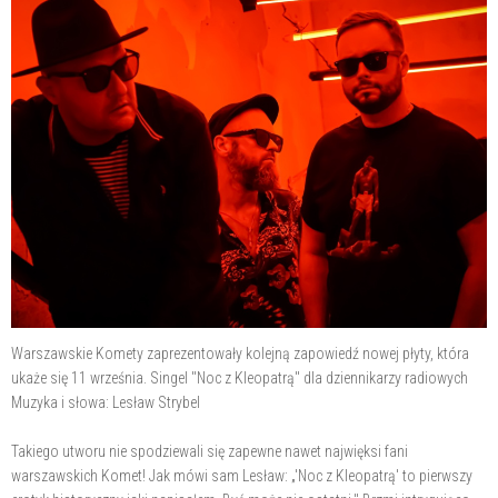
Warszawskie Komety zaprezentowały kolejną zapowiedź nowej płyty, która
ukaże się 11 września. Singel "Noc z Kleopatrą" dla dziennikarzy radiowych
Muzyka i słowa: Lesław Strybel
Takiego utworu nie spodziewali się zapewne nawet najwięksi fani
warszawskich Komet! Jak mówi sam Lesław: „'Noc z Kleopatrą' to pierwszy