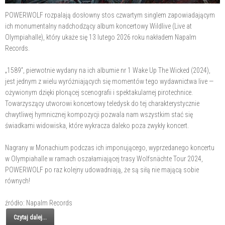
POWERWOLF rozpalają dosłowny stos czwartym singlem zapowiadającym
ich monumentalny nadchodzący album koncertowy Wildlive (Live at
Olympiahalle), który ukaże się 13 lutego 2026 roku nakładem Napalm
Records.
„1589”, pierwotnie wydany na ich albumie nr 1 Wake Up The Wicked (2024),
jest jednym z wielu wyróżniających się momentów tego wydawnictwa live —
ożywionym dzięki płonącej scenografii i spektakularnej pirotechnice.
Towarzyszący utworowi koncertowy teledysk do tej charakterystycznie
chwytliwej hymnicznej kompozycji pozwala nam wszystkim stać się
świadkami widowiska, które wykracza daleko poza zwykły koncert.
Nagrany w Monachium podczas ich imponującego, wyprzedanego koncertu
w Olympiahalle w ramach oszałamiającej trasy Wolfsnächte Tour 2024,
POWERWOLF po raz kolejny udowadniają, że są siłą nie mającą sobie
równych!
źródło: Napalm Records
Czytaj dalej...