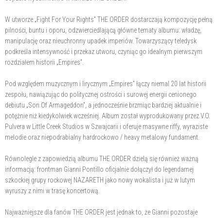
W utworze „Fight For Your Rights” THE ORDER dostarczają kompozycję pełną
pilności, buntu i oporu, odzwierciedlającą główne tematy albumu: władzę,
manipulację oraz nieuchronny upadek imperiów. Towarzyszący teledysk
podkreśla intensywność i przekaz utworu, czyniąc go idealnym pierwszym
rozdziałem historii „Empires”.
Pod względem muzycznym i lirycznym „Empires” łączy niemal 20 lat historii
zespołu, nawiązując do politycznej ostrości i surowej energii cenionego
debiutu „Son Of Armageddon”, a jednocześnie brzmiąc bardziej aktualnie i
potężnie niż kiedykolwiek wcześniej. Album został wyprodukowany przez V.O.
Pulvera w Little Creek Studios w Szwajcarii i oferuje masywne riffy, wyraziste
melodie oraz niepodrabialny hardrockowo / heavy metalowy fundament.
Równolegle z zapowiedzią albumu THE ORDER dzielą się również ważną
informacją: frontman Gianni Pontillo oficjalnie dołączył do legendarnej
szkockiej grupy rockowej NAZARETH jako nowy wokalista i już w lutym
wyruszy z nimi w trasę koncertową.
Najważniejsze dla fanów THE ORDER jest jednak to, że Gianni pozostaje