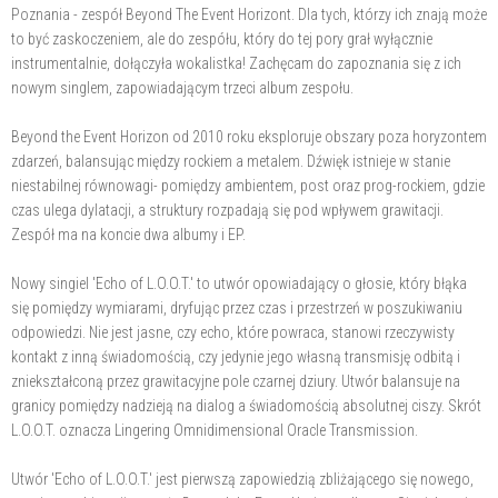
Poznania - zespół Beyond The Event Horizont. Dla tych, którzy ich znają może
to być zaskoczeniem, ale do zespółu, który do tej pory grał wyłącznie
instrumentalnie, dołączyła wokalistka! Zachęcam do zapoznania się z ich
nowym singlem, zapowiadającym trzeci album zespołu.
Beyond the Event Horizon od 2010 roku eksploruje obszary poza horyzontem
zdarzeń, balansując między rockiem a metalem. Dźwięk istnieje w stanie
niestabilnej równowagi- pomiędzy ambientem, post oraz prog-rockiem, gdzie
czas ulega dylatacji, a struktury rozpadają się pod wpływem grawitacji.
Zespół ma na koncie dwa albumy i EP.
Nowy singiel 'Echo of L.O.O.T.' to utwór opowiadający o głosie, który błąka
się pomiędzy wymiarami, dryfując przez czas i przestrzeń w poszukiwaniu
odpowiedzi. Nie jest jasne, czy echo, które powraca, stanowi rzeczywisty
kontakt z inną świadomością, czy jedynie jego własną transmisję odbitą i
zniekształconą przez grawitacyjne pole czarnej dziury. Utwór balansuje na
granicy pomiędzy nadzieją na dialog a świadomością absolutnej ciszy. Skrót
L.O.O.T. oznacza Lingering Omnidimensional Oracle Transmission.
Utwór 'Echo of L.O.O.T.' jest pierwszą zapowiedzią zbliżającego się nowego,